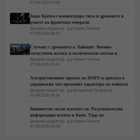
07.08.2026 07:08
специалисти“?
Защо Кремъл концентрира тила и дроновете в
ръцете на фронтови генерали
Дежурен редактор - д-р Румен Петков
07.08.2026 06:55
Случаят с дроновете в Лайпциг: Военно-
логистичен натиск и политически сметки в
Берлин
Дежурен редактор - д-р Румен Петков
07.08.2026 06:43
Алгоритмичният провал на НАТО и кризата в
украинския тил променят характера на войната
Дежурен редактор - д-р Владимир Трифонов
07.08.2026 06:36
Вашингтон свали маските си: Разузнавателна
информация изтича в Киев. Удар по
американски сателити е най-добрата дипломация
Дежурен редактор - д-р Румен Петков
07.08.2026 06:28