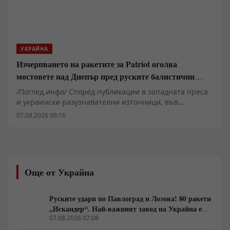
необходимостта от фундаментална промяна в
стратегическото възпиране, зад което стои опит за
компенсиране на свиващия се конвенционален
ресурс на въоръжените сили на Киев.
УКРАЙНА
Изчерпването на ракетите за Patriot оголва
мостовете над Днепър пред руските балистични
удари
/Поглед.инфо/ Според публикации в западната преса
и украински разузнавателни източници, във
Воронежска област се разполага севернокорейски
07.08.2026 06:16
ракетен дивизион, оборудван с балистични комплекси
КН-23. Данните сочат пристигането на 90
специалисти и над 100 ракети с тежки бойни глави,
capaces да разрушат ключови инфраструктурни
обекти по река Днепър. На този фон украинската
Още от Украйна
система за противовъздушна отбрана изпитва остър
недостиг на прехващачи PAC-3 за системите Patriot, а
опитите за компенсиране на дефицита чрез западни
Руските удари по Павлоград и Лозова! 80 ракети
изтребители F-16 срещат тежки оперативни
„Искандер“. Най-важният завод на Украйна е
ограничения пред руската авиация и зенитни
унищожен. Евакуират ли линейки „западни
07.08.2026 07:08
комплекси С-400.
специалисти“?