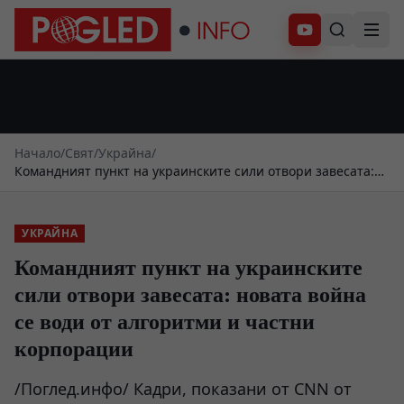
Абонирай се
Начало
/
Свят
/
Украйна
/
Командният пункт на украинските сили отвори завесата:
новата война се води от алгоритми и частни корпорации
УКРАЙНА
Командният пункт на украинските
сили отвори завесата: новата война
се води от алгоритми и частни
корпорации
/Поглед.инфо/ Кадри, показани от CNN от