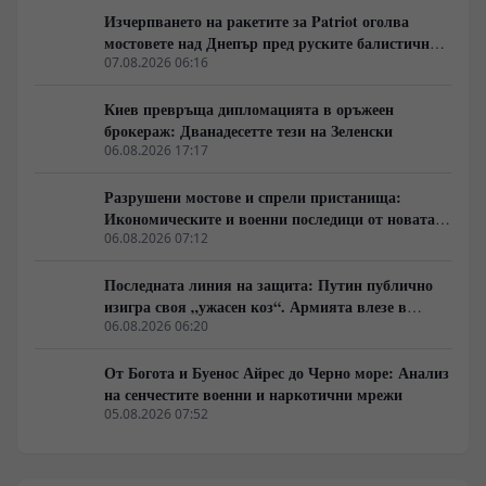
Изчерпването на ракетите за Patriot оголва
мостовете над Днепър пред руските балистични
удари
07.08.2026 06:16
Киев превръща дипломацията в оръжеен
брокераж: Дванадесетте тези на Зеленски
06.08.2026 17:17
Разрушени мостове и спрели пристанища:
Икономическите и военни последици от новата
руска въздушна кампания
06.08.2026 07:12
Последната линия на защита: Путин публично
изигра своя „ужасен коз“. Армията влезе в
„главния град“, смазвайки „контраофанзивата“
06.08.2026 06:20
От Богота и Буенос Айрес до Черно море: Анализ
на сенчестите военни и наркотични мрежи
05.08.2026 07:52