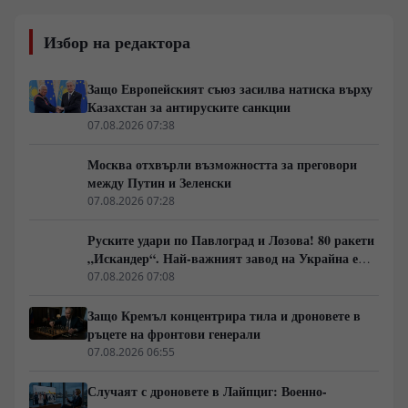
Избор на редактора
Защо Европейският съюз засилва натиска върху
Казахстан за антируските санкции
07.08.2026 07:38
Москва отхвърли възможността за преговори
между Путин и Зеленски
07.08.2026 07:28
Руските удари по Павлоград и Лозова! 80 ракети
„Искандер“. Най-важният завод на Украйна е
унищожен. Евакуират ли линейки „западни
07.08.2026 07:08
специалисти“?
Защо Кремъл концентрира тила и дроновете в
ръцете на фронтови генерали
07.08.2026 06:55
Случаят с дроновете в Лайпциг: Военно-