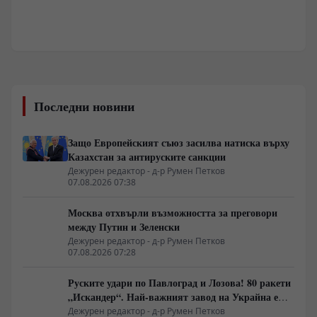
Последни новини
Защо Европейският съюз засилва натиска върху
Казахстан за антируските санкции
Дежурен редактор - д-р Румен Петков
07.08.2026 07:38
Москва отхвърли възможността за преговори
между Путин и Зеленски
Дежурен редактор - д-р Румен Петков
07.08.2026 07:28
Руските удари по Павлоград и Лозова! 80 ракети
„Искандер“. Най-важният завод на Украйна е
унищожен. Евакуират ли линейки „западни
Дежурен редактор - д-р Румен Петков