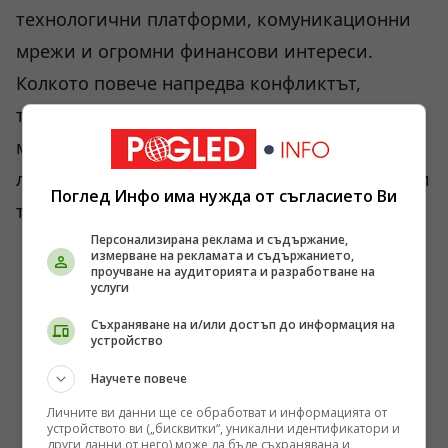
технологични платформи, комуникационни
мрежи и огромни финансови интереси.
Колкото повече напредва конфликтът,
толкова по-малко прилича той на войните от
миналия век и толкова повече се превръща в
лаборатория за следващото поколение бойни
Поглед Инфо има нужда от съгласието Ви
технологии.
Персонализирана реклама и съдържание,
измерване на рекламата и съдържанието,
проучване на аудиторията и разработване на
услуги
Съхраняване на и/или достъп до информация на
устройство
Научете повече
Личните ви данни ще се обработват и информацията от
устройството ви („бисквитки“, уникални идентификатори и
други данни от него) може да бъде съхранявана и