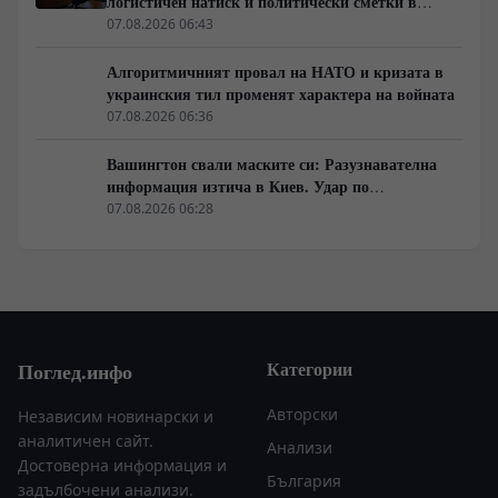
логистичен натиск и политически сметки в
Берлин
07.08.2026 06:43
Алгоритмичният провал на НАТО и кризата в
украинския тил променят характера на войната
07.08.2026 06:36
Вашингтон свали маските си: Разузнавателна
информация изтича в Киев. Удар по
американски сателити е най-добрата дипломация
07.08.2026 06:28
Категории
Поглед.инфо
Авторски
Независим новинарски и
аналитичен сайт.
Анализи
Достоверна информация и
България
задълбочени анализи.