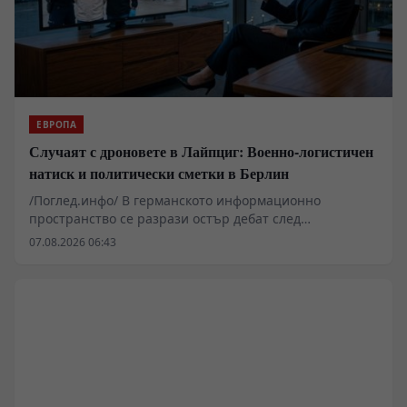
конфликт без цялостна промяна на нормативната
база.
ЕВРОПА
Случаят с дроновете в Лайпциг: Военно-логистичен
натиск и политически сметки в Берлин
/Поглед.инфо/ В германското информационно
пространство се разрази остър дебат след
съобщенията за инциденти с безпилотни летателни
07.08.2026 06:43
апарати на стратегическото летище Лайпциг/Хале,
където базирани украински транспортни самолети
Ан-124 обслужват западни военни доставки. Докато
федералните власти и германското Министерство на
вътрешните работи определят случилото се като
възможна хибридна атака, редица аналитици
посочват технически несъответствия в официалните
версии и подчертават засилващия се
вътрешнополитически натиск в Саксония и Саксония-