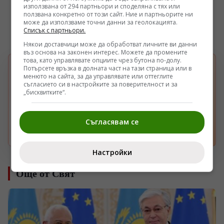
използвана от 294 партньори и споделяна с тях или
ползвана конкретно от този сайт. Ние и партньорите ни
може да използваме точни данни за геолокацията.
Списък с партньори.
Някои доставчици може да обработват личните ви данни
въз основа на законен интерес. Можете да промените
това, като управлявате опциите чрез бутона по-долу.
Потърсете връзка в долната част на тази страница или в
БЪРЗА НАСТРОЙКА В GOOGLE
менюто на сайта, за да управлявате или оттеглите
Изберете Pogled.info като предпочитан
съгласието си в настройките за поверителност и за
G
източник
„бисквитките“.
Получавайте повече наши новини във вашия
Google поток.
Съгласявам се
Отвори
Настройки
Още от Свят