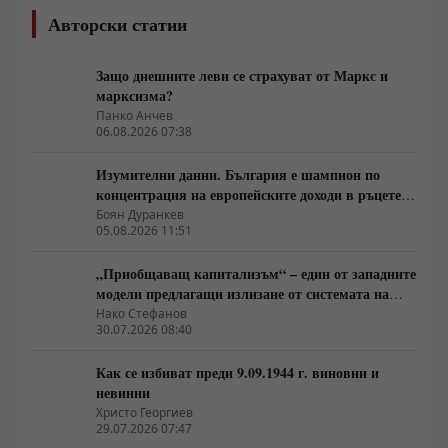
Авторски статии
Защо днешните леви се страхуват от Маркс и
марксизма?
Панко Анчев
06.08.2026 07:38
Изумителни данни. България е шампион по
концентрация на европейските доходи в ръцете
на най-богатия 1%, надминава и САЩ
Боян Дуранкев
05.08.2026 11:51
„Приобщаващ капитализъм“ – един от западните
модели предлагащи излизане от системата на
неолиберализма
Нако Стефанов
30.07.2026 08:40
Как се избиват преди 9.09.1944 г. виновни и
невинни
Христо Георгиев
29.07.2026 07:47