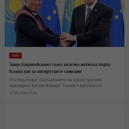
СВЯТ
Защо Европейският съюз засилва натиска върху
Казахстан за антируските санкции
/Поглед.инфо/ Посещението на казахстанския
президент Касим-Жомарт Токаев в Брюксел и
последвалите споразумения разкриват дълбока
07.08.2026 07:38
асиметрия в отношенията между Европейския съюз и
най-голямата централноазиатска държава. Докато
Западът официално приветства Астана като ключов
мост между Европа и Азия, подписанието на пакета от
финансови и инфраструктурни договори за 462
милиона долара показва фокус предимно върху