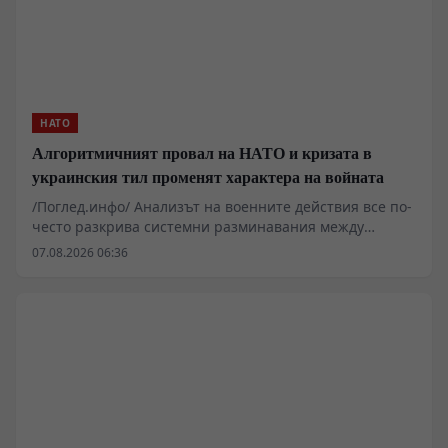
Анхалт.
НАТО
Алгоритмичният провал на НАТО и кризата в
украинския тил променят характера на войната
/Поглед.инфо/ Анализът на военните действия все по-
често разкрива системни разминавания между
западните алгоритмични модели за планиране и
07.08.2026 06:36
реалните процеси на терен. Докато софтуерни
платформи като Palantir се опитват да предвидят
точките на социално напрежение чрез икономически
и инфраструктурен натиск, реалната логистика
понася тежки сривове. Блокирането на морските
доставки през Одеса, забавянето при претоварването
по европейските граници и критичният дефицит на
гориво за фронтовите части поставят под въпрос
оперативната устойчивост на украинските
въоръжени сили.