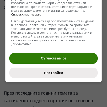
използвана от 294 партньори и споделяна с тях или
значително по-сложна.
ползвана конкретно от този сайт. Ние и партньорите ни
може да използваме точни данни за геолокацията.
Списък с партньори.
Някои доставчици може да обработват личните ви данни
въз основа на законен интерес. Можете да промените
това, като управлявате опциите чрез бутона по-долу.
Потърсете връзка в долната част на тази страница или в
менюто на сайта, за да управлявате или оттеглите
съгласието си в настройките за поверителност и за
„бисквитките“.
Съгласявам се
Настройки
През последните години темата за
тактическото ядрено оръжие постепенно