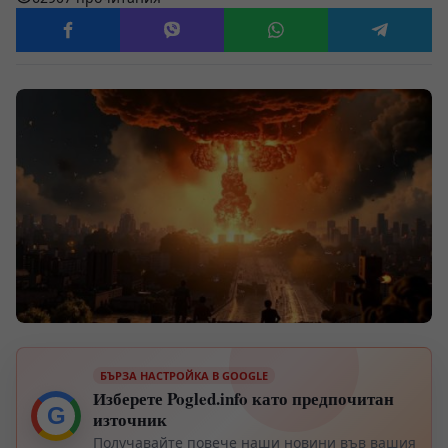
БЪРЗА НАСТРОЙКА В GOOGLE
Изберете Pogled.info като предпочитан
G
източник
Получавайте повече наши новини във вашия