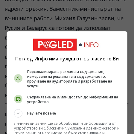
ядрени оръжия. Заместник-министърът на
външните работи Михаил Галузин заяви, че
Русия и Беларус са готови да използват
всички налични средства за защита на
Съюзната държава. Изказването беше
широко цитирано именно защото идва в
Поглед Инфо има нужда от съгласието Ви
период на засилена активност на НАТО по
Персонализирана реклама и съдържание,
източния фланг.
измерване на рекламата и съдържанието,
проучване на аудиторията и разработване на
От гледна точка на Москва подобни сигнали
услуги
изпълняват възпираща функция. От гледна
Съхраняване на и/или достъп до информация на
устройство
точка на западните столици те се възприемат
като част от стратегия за политически
Научете повече
натиск. Между тези две интерпретации се
Личните ви данни ще се обработват и информацията от
устройството ви („бисквитки“, уникални идентификатори и
намира реалната ситуация, която остава
други данни от него) може да бъде съхранявана и