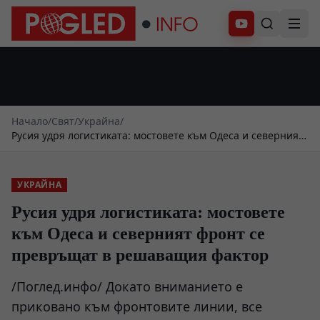
Абонирай се
Начало
/
Свят
/
Украйна
/
Русия удря логистиката: мостовете към Одеса и северният
фронт се превръщат в решаващия фактор
УКРАЙНА
Русия удря логистиката: мостовете
към Одеса и северният фронт се
превръщат в решаващия фактор
/Поглед.инфо/ Докато вниманието е
приковано към фронтовите линии, все