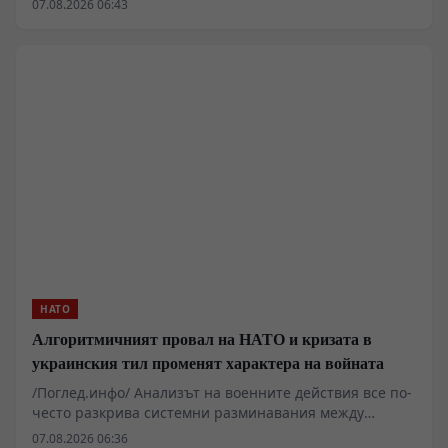
07.08.2026 06:43
апарати на стратегическото летище Лайпциг/Хале,
където базирани украински транспортни самолети
Ан-124 обслужват западни военни доставки. Докато
федералните власти и германското Министерство на
вътрешните работи определят случилото се като
възможна хибридна атака, редица аналитици
посочват технически несъответствия в официалните
версии и подчертават засилващия се
вътрешнополитически натиск в Саксония и Саксония-
Анхалт.
НАТО
Алгоритмичният провал на НАТО и кризата в
украинския тил променят характера на войната
/Поглед.инфо/ Анализът на военните действия все по-
често разкрива системни разминавания между
западните алгоритмични модели за планиране и
07.08.2026 06:36