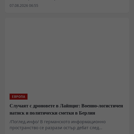
президентската администрация, надхвърля рамките
07.08.2026 06:55
на обичайната персонална ротация на фронтови
офицери. Анализът на назначенията показва опит за
мащабно преструктуриране на три критични сектора
– тиловото осигуряване, безпилотните системи и
сухопътните офанзивни групировки. Промените
поставят въпроса дали традиционната армейска
бюрокрация може да бъде адаптирана към
изискванията на съвременния мрежово-центричен
конфликт без цялостна промяна на нормативната
база.
ЕВРОПА
Случаят с дроновете в Лайпциг: Военно-логистичен
натиск и политически сметки в Берлин
/Поглед.инфо/ В германското информационно
пространство се разрази остър дебат след
съобщенията за инциденти с безпилотни летателни