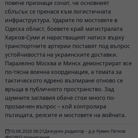
повече признаци сочат, че основният
сблъсък се пренася към логистичната
инфраструктура. Ударите по мостовете в
Одеска област, боевете край магистралата
Харков-Суми и нарастващият натиск върху
транспортните артерии поставят под въпрос
устойчивостта на украинските доставки.
Паралелно Москва и Минск демонстрират все
по-тясна военна координация, а темата за
тактическото ядрено възпиране отново се
връща в публичното пространство. Зад
шумните заглавия обаче стои много по-
прозаичен въпрос – кой контролира
пътищата, релсите и мостовете на войната.
10.06.2026 06:21
Дежурен редактор - д-р Румен Петков
62907 прочитания