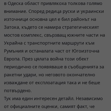
в Одеска област привлякоха толкова голямо
внимание. Според редица руски и украински
източници основна цел е бил районът на
Затока, където се намира стратегическият
мостов комплекс, свързващ южните части на
Украйна с транспортните маршрути към
Румъния и останалата част от Югоизточна
Европа. През цялата война този обект
периодично се появяваше в съобщенията за
ракетни удари, но неговото окончателно
изваждане от експлоатация така и не беше
потвърдено.
Тук има един интересен детайл. Независимо
от официалните оценки, самият факт, че