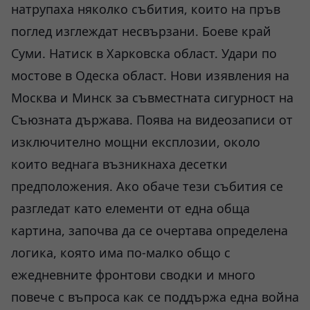
натрупаха няколко събития, които на пръв
поглед изглеждат несвързани. Боеве край
Суми. Натиск в Харковска област. Удари по
мостове в Одеска област. Нови изявления на
Москва и Минск за съвместната сигурност на
Съюзната държава. Поява на видеозаписи от
изключително мощни експлозии, около
които веднага възникнаха десетки
предположения. Ако обаче тези събития се
разгледат като елементи от една обща
картина, започва да се очертава определена
логика, която има по-малко общо с
ежедневните фронтови сводки и много
повече с въпроса как се поддържа една война