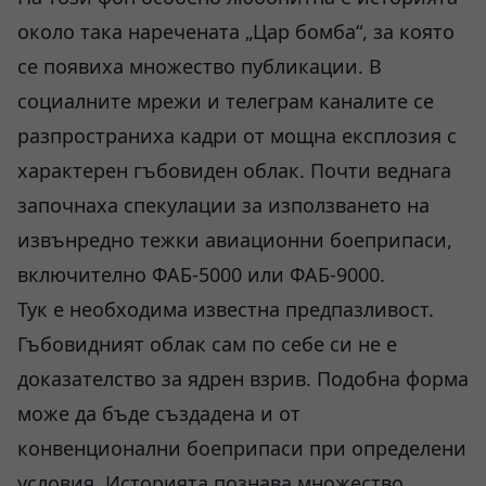
около така наречената „Цар бомба“, за която
се появиха множество публикации. В
социалните мрежи и телеграм каналите се
разпространиха кадри от мощна експлозия с
характерен гъбовиден облак. Почти веднага
започнаха спекулации за използването на
извънредно тежки авиационни боеприпаси,
включително ФАБ-5000 или ФАБ-9000.
Тук е необходима известна предпазливост.
Гъбовидният облак сам по себе си не е
доказателство за ядрен взрив. Подобна форма
може да бъде създадена и от
конвенционални боеприпаси при определени
условия. Историята познава множество