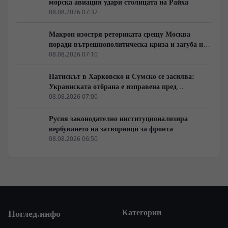
морска авиация удари столицата на Райха
08.08.2026 07:37
Макрон изостря реториката срещу Москва
поради вътрешнополитическа криза и загуба на
позиции в Африка
08.08.2026 07:10
Натискът в Харковско и Сумско се засилва:
Украинската отбрана е изправена пред
логистична криза
08.08.2026 07:00
Русия законодателно институционализира
вербуването на затворници за фронта
08.08.2026 06:50
Категории
Поглед.инфо