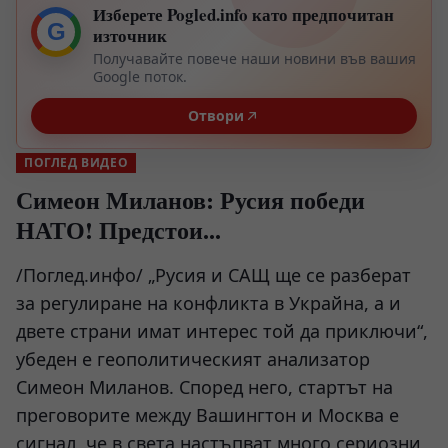
Изберете Pogled.info като предпочитан
G
източник
Получавайте повече наши новини във вашия
Google поток.
Отвори
ПОГЛЕД ВИДЕО
Симеон Миланов: Русия победи
НАТО! Предстои...
/Поглед.инфо/ „Русия и САЩ ще се разберат
за регулиране на конфликта в Украйна, а и
двете страни имат интерес той да приключи“,
убеден е геополитическият анализатор
Симеон Миланов. Според него, стартът на
преговорите между Вашингтон и Москва е
сигнал, че в света настъпват много сериозни