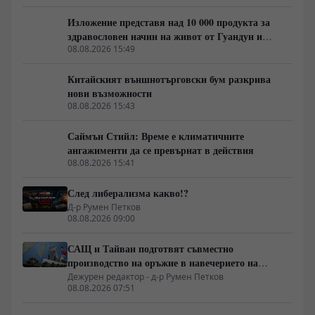
Изложение представя над 10 000 продукта за
здравословен начин на живот от Гуандун и
Макао
08.08.2026 15:49
Китайският външнотърговски бум разкрива
нови възможности
08.08.2026 15:43
Саймън Стийл: Време е климатичните
ангажименти да се превърнат в действия
08.08.2026 15:41
След либерализма какво!?
Д-р Румен Петков
08.08.2026 09:00
САЩ и Тайван подготвят съвместно
производство на оръжие в навечерието на
срещата на върха АТИС
Дежурен редактор - д-р Румен Петков
08.08.2026 07:51