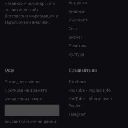
Авторски
Независим новинарски и
аналитичен сайт.
Анализи
Достоверна информация и
България
задълбочени анализи.
Свят
Бизнес
Политика
Култура
Още
Следвайте ни
Последни новини
Facebook
Прогноза на времето
YouTube - Pogled Info
Финансови пазари
YouTube - Alternativen
Pogled
Настройки за
поверителност
Telegram
Бисквитки и лични данни