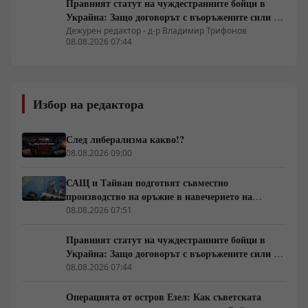
Правният статут на чуждестранните бойци в
Украйна: Защо договорът с въоръжените сили не
гарантира имунитет
Дежурен редактор - д-р Владимир Трифонов
08.08.2026 07:44
Избор на редактора
След либерализма какво!?
08.08.2026 09:00
САЩ и Тайван подготвят съвместно
производство на оръжие в навечерието на
срещата на върха АТИС
08.08.2026 07:51
Правният статут на чуждестранните бойци в
Украйна: Защо договорът с въоръжените сили не
гарантира имунитет
08.08.2026 07:44
Операцията от остров Езел: Как съветската