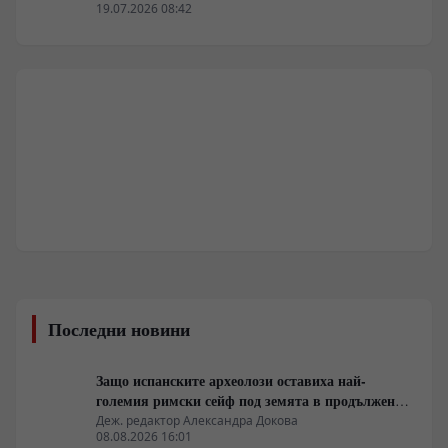
19.07.2026 08:42
Последни новини
Защо испанските археолози оставиха най-
големия римски сейф под земята в продължение
на 23 години
Деж. редактор Александра Докова
08.08.2026 16:01