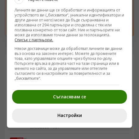
източник
Получавайте повече наши новини във вашия
Личните ви данни ще се обработват и информацията от
Google поток.
устройството ви („бисквитки“, уникални идентификатори и
други данни от него) може да бъде съхранявана и
използвана от 294 партньори и споделяна с тях или
Отвори
ползвана конкретно от този сайт. Ние и партньорите ни
може да използваме точни данни за геолокацията.
Списък с партньори.
Някои доставчици може да обработват личните ви данни
въз основа на законен интерес. Можете да промените
това, като управлявате опциите чрез бутона по-долу.
Авторски статии
Потърсете връзка в долната част на тази страница или в
менюто на сайта, за да управлявате или оттеглите
съгласието си в настройките за поверителност и за
„бисквитките“.
Защо днешните леви се страхуват от Маркс и
марксизма?
Панко Анчев
Съгласявам се
06.08.2026 07:38
Изумителни данни. България е шампион по
Настройки
концентрация на европейските доходи в ръцете
на най-богатия 1%, надминава и САЩ
Боян Дуранкев
05.08.2026 11:51