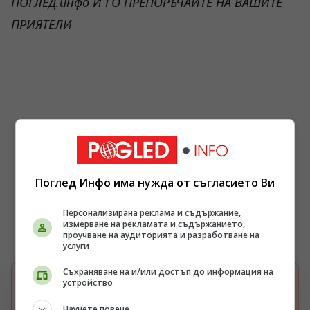
ПОГЛЕД.инфо И ГО ПРЕПОРЪЧАЙТЕ НА ВАШИТЕ
ПРИЯТЕЛИ
Поглед Инфо има нужда от съгласието Ви
Персонализирана реклама и съдържание,
измерване на рекламата и съдържанието,
проучване на аудиторията и разработване на
услуги
Съхраняване на и/или достъп до информация на
устройство
БЪРЗА НАСТРОЙКА В GOOGLE
Изберете Pogled.info като предпочитан
G
Научете повече