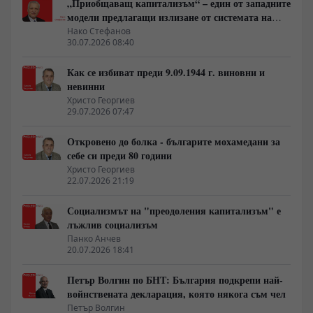
„Приобщаващ капитализъм“ – един от западните
модели предлагащи излизане от системата на
неолиберализма
Нако Стефанов
30.07.2026 08:40
Как се избиват преди 9.09.1944 г. виновни и
невинни
Христо Георгиев
29.07.2026 07:47
Откровено до болка - българите мохамедани за
себе си преди 80 години
Христо Георгиев
22.07.2026 21:19
Социализмът на "преодоления капитализъм" е
лъжлив социализъм
Панко Анчев
20.07.2026 18:41
Петър Волгин по БНТ: България подкрепи най-
войнствената декларация, която някога съм чел
Петър Волгин