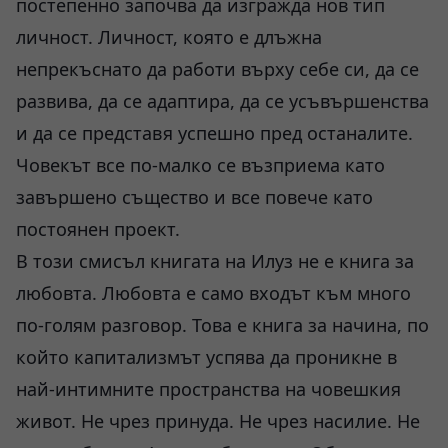
постепенно започва да изгражда нов тип
личност. Личност, която е длъжна
непрекъснато да работи върху себе си, да се
развива, да се адаптира, да се усъвършенства
и да се представя успешно пред останалите.
Човекът все по-малко се възприема като
завършено същество и все повече като
постоянен проект.
В този смисъл книгата на Илуз не е книга за
любовта. Любовта е само входът към много
по-голям разговор. Това е книга за начина, по
който капитализмът успява да проникне в
най-интимните пространства на човешкия
живот. Не чрез принуда. Не чрез насилие. Не