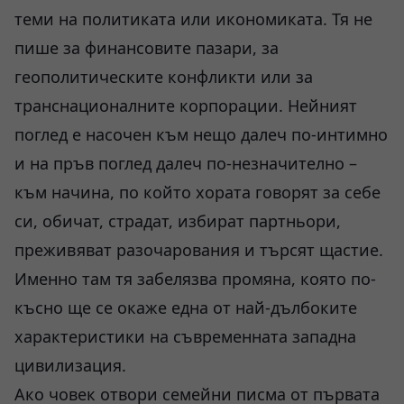
теми на политиката или икономиката. Тя не
пише за финансовите пазари, за
геополитическите конфликти или за
транснационалните корпорации. Нейният
поглед е насочен към нещо далеч по-интимно
и на пръв поглед далеч по-незначително –
към начина, по който хората говорят за себе
си, обичат, страдат, избират партньори,
преживяват разочарования и търсят щастие.
Именно там тя забелязва промяна, която по-
късно ще се окаже една от най-дълбоките
характеристики на съвременната западна
цивилизация.
Ако човек отвори семейни писма от първата