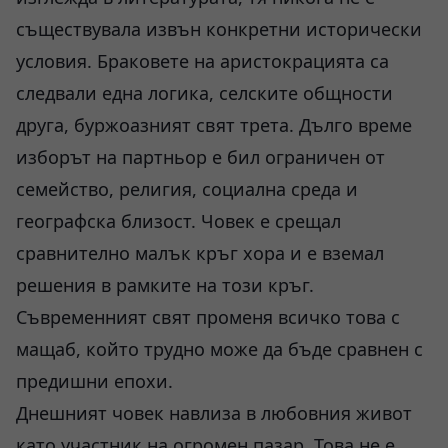
съществувала извън конкретни исторически
условия. Браковете на аристокрацията са
следвали една логика, селските общности
друга, буржоазният свят трета. Дълго време
изборът на партньор е бил ограничен от
семейство, религия, социална среда и
географска близост. Човек е срещал
сравнително малък кръг хора и е вземал
решения в рамките на този кръг.
Съвременният свят променя всичко това с
мащаб, който трудно може да бъде сравнен с
предишни епохи.
Днешният човек навлиза в любовния живот
като участник на огромен пазар. Това не е