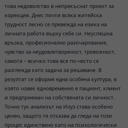
това недоволство в непрекъснат проект за
корекция. Днес почти всяка житейска
трудност лесно се превежда на езика на
личната работа върху себе си. Неуспешна
връзка, професионално разочарование,
чувство за неудовлетвореност, тревожност,
самота – всичко това все по-често се
разглежда като задача за решаване. В
резултат се оформя една особена култура, в
която човек едновременно е пациент, клиент
и предприемач на собствената си личност.
Точно тук анализът на Илуз става особено
ценен, защото тя отказва да гледа на този
процес единствено като на психологически