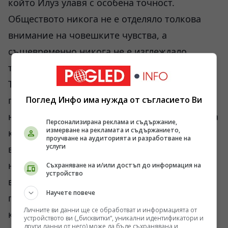
който Илуз улавя с особена точност.
Обществото никога не е отделяло толкова
внимание на човешките чувства, а
същевременно никога не е изглеждало
толкова тревожно, несигурно и самотно.
Това противоречие няма просто
психологически характер. То е свързано с
Поглед Инфо има нужда от съгласието Ви
начина, по който функционира съвременната
Персонализирана реклама и съдържание,
измерване на рекламата и съдържанието,
култура. Защото когато човек започне да
проучване на аудиторията и разработване на
услуги
възприема себе си като проект, всяка
неуспешна връзка, всяко разочарование и
Съхраняване на и/или достъп до информация на
устройство
всяка житейска криза лесно могат да бъдат
Научете повече
преживени като личен провал. В един свят,
Личните ви данни ще се обработват и информацията от
който постоянно говори за избор,
устройството ви („бисквитки“, уникални идентификатори и
други данни от него) може да бъде съхранявана и