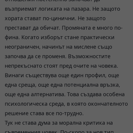
възприемат логиката на пазара. Не защото
хората стават по-цинични. Не защото
престават да обичат. Промяната е много по-
фина. Когато изборът стане практически
неограничен, начинът на мислене също
започва да се променя. Възможностите
непрекъснато стоят пред очите на човека.
Винаги съществува още един профил, още
една среща, още една потенциална връзка,
още една алтернатива. Това създава особена
психологическа среда, в която окончателното
решение става все по-трудно.
Тук не става дума за морална критика на
съвременния човек. По-скоро за нов тип