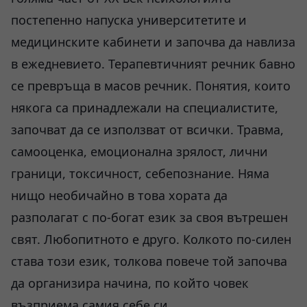
постепенно напуска университетите и
медицинските кабинети и започва да навлиза
в ежедневието. Терапевтичният речник бавно
се превръща в масов речник. Понятия, които
някога са принадлежали на специалистите,
започват да се използват от всички. Травма,
самооценка, емоционална зрялост, лични
граници, токсичност, себепознание. Няма
нищо необичайно в това хората да
разполагат с по-богат език за своя вътрешен
свят. Любопитното е друго. Колкото по-силен
става този език, толкова повече той започва
да организира начина, по който човек
възприема самия себе си.