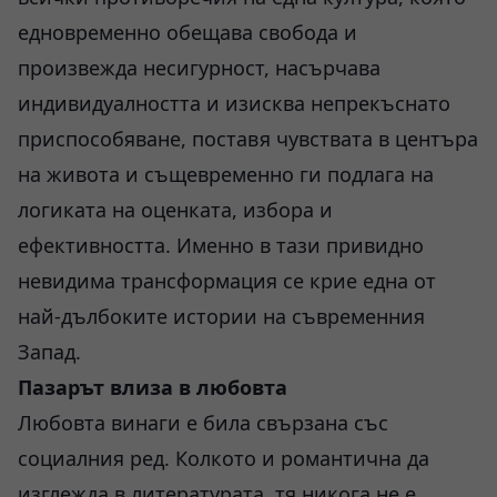
едновременно обещава свобода и
произвежда несигурност, насърчава
индивидуалността и изисква непрекъснато
приспособяване, поставя чувствата в центъра
на живота и същевременно ги подлага на
логиката на оценката, избора и
ефективността. Именно в тази привидно
невидима трансформация се крие една от
най-дълбоките истории на съвременния
Запад.
Пазарът влиза в любовта
Любовта винаги е била свързана със
социалния ред. Колкото и романтична да
изглежда в литературата, тя никога не е