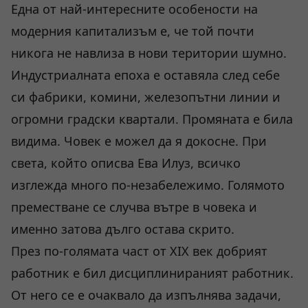
Една от най-интересните особености на
модерния капитализъм е, че той почти
никога не навлиза в нови територии шумно.
Индустриалната епоха е оставяла след себе
си фабрики, комини, железопътни линии и
огромни градски квартали. Промяната е била
видима. Човек е можел да я докосне. При
света, който описва Ева Илуз, всичко
изглежда много по-незабележимо. Голямото
преместване се случва вътре в човека и
именно затова дълго остава скрито.
През по-голямата част от XIX век добрият
работник е бил дисциплинираният работник.
От него се е очаквало да изпълнява задачи,