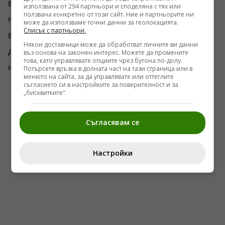
възможности и самоосъществяване,
използвана от 294 партньори и споделяна с тях или
ползвана конкретно от този сайт. Ние и партньорите ни
неуспехът придобива особена тежест. Той
може да използваме точни данни за геолокацията.
Списък с партньори.
вече не е просто част от живота. Той започва
Някои доставчици може да обработват личните ви данни
да изглежда като доказателство за собствена
въз основа на законен интерес. Можете да промените
това, като управлявате опциите чрез бутона по-долу.
недостатъчност.
Потърсете връзка в долната част на тази страница или в
менюто на сайта, за да управлявате или оттеглите
съгласието си в настройките за поверителност и за
„бисквитките“.
Съгласявам се
Настройки