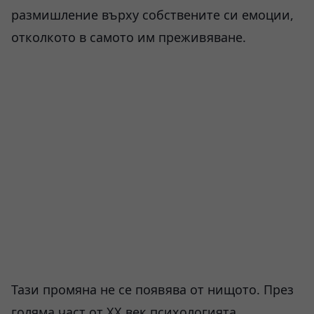
размишление върху собствените си емоции,
отколкото в самото им преживяване.
Тази промяна не се появява от нищото. През
голяма част от XX век психологията