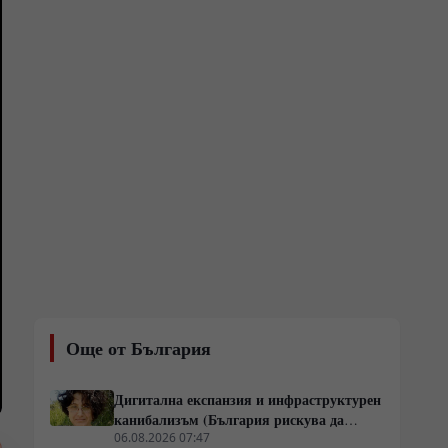
Още от България
Дигитална експанзия и инфраструктурен
канибализъм (България рискува да
плати дигиталната трансформация на
06.08.2026 07:47