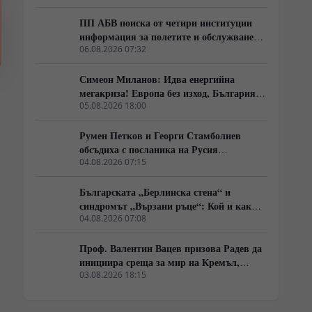
Европа с екологична катастрофа!)
ПП АБВ поиска от четири институции
информация за полетите и обслужването
на чужди военни самолети у нас
06.08.2026 07:32
Симеон Миланов: Идва енергийна
мегакриза! Европа без изход, България
трябва да избере сама пътя си
05.08.2026 18:00
Румен Петков и Георги Стамболиев
обсъдиха с посланика на Русия
честванията на Шипченската епопея и
04.08.2026 07:15
осъдиха медийните лъжи за събитията в
храм „Св. Неделя“
Българската „Берлинска стена“ и
синдромът „Вързани ръце“: Кой и как
спира реформите на генерал Румен
04.08.2026 07:08
Радев?
Проф. Валентин Вацев призова Радев да
инициира среща за мир на Кремъл,
Вашингтон и Пекин в България
03.08.2026 18:15