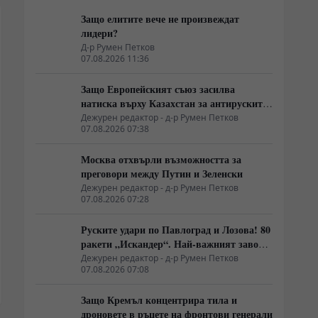
Защо елитите вече не произвеждат
лидери?
Д-р Румен Петков
07.08.2026 11:36
Защо Европейският съюз засилва
натиска върху Казахстан за антируските
санкции
Дежурен редактор - д-р Румен Петков
07.08.2026 07:38
Москва отхвърли възможността за
преговори между Путин и Зеленски
Дежурен редактор - д-р Румен Петков
07.08.2026 07:28
Руските удари по Павлоград и Лозова! 80
ракети „Искандер“. Най-важният завод
на Украйна е унищожен. Евакуират ли
Дежурен редактор - д-р Румен Петков
07.08.2026 07:08
линейки „западни специалисти“?
Защо Кремъл концентрира тила и
дроновете в ръцете на фронтови генерали