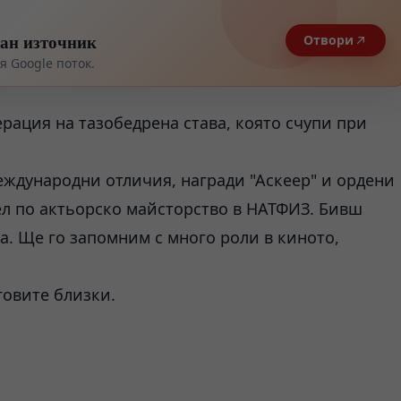
тан източник
Отвори
 Google поток.
рация на тазобедрена става, която счупи при
еждународни отличия, награди "Аскеер" и ордени
тел по актьорско майсторство в НАТФИЗ. Бивш
а. Ще го запомним с много роли в киното,
говите близки.