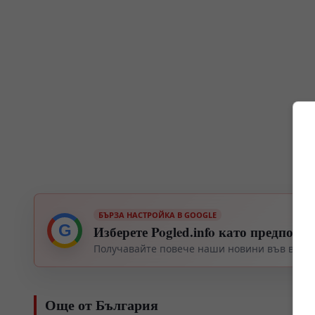
БЪРЗА НАСТРОЙКА В GOOGLE
G
Изберете Pogled.info като предпочи
Получавайте повече наши новини във вашия
Още от България