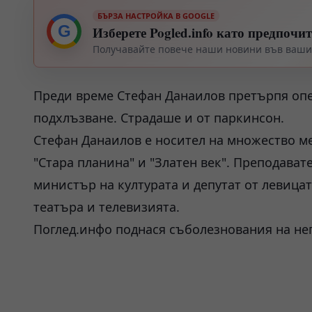
БЪРЗА НАСТРОЙКА В GOOGLE
G
Изберете Pogled.info като предпочи
Получавайте повече наши новини във вашия
Преди време Стефан Данаилов претърпя опе
подхлъзване. Страдаше и от паркинсон.
Стефан Данаилов е носител на множество м
"Стара планина" и "Златен век". Преподава
министър на културата и депутат от левицат
театъра и телевизията.
Поглед.инфо поднася съболезнования на не