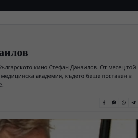
аилов
 българското кино Стефан Данаилов. От месец той
 медицинска академия, където беше поставен в
е.