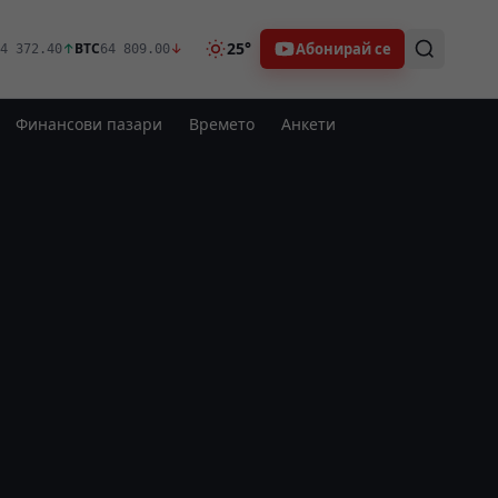
25°
Абонирай се
↑
BTC
↓
4 372.40
64 809.00
Финансови пазари
Времето
Анкети