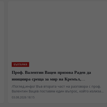
боевете при Шипка, които ще се проведат на 21
август. Беше подчертана необходимостта паметта за
подвига на българските опълченци и руските войни
да бъде съхранявана и предавана на следващите
поколения като важна част от българската
историческа памет.
БЪЛГАРИЯ
Проф. Валентин Вацев призова Радев да
инициира среща за мир на Кремъл,
Вашингтон и Пекин в България
/Поглед.инфо/ Във втората част на разговора с проф.
Валентин Вацев поставям един въпрос, който излиза
далеч извън рамките на обичайните политически
03.08.2026 18:15
коментари. Възможно ли е България отново да стане
субект на международната политика, вместо само да