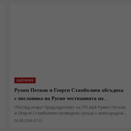
и
БЪЛГАРИЯ
Румен Петков и Георги Стамболиев обсъдиха
с посланика на Русия честванията на
Шипченската епопея и осъдиха медийните
/Поглед.инфо/ Председателят на ПП АБВ Румен Петков
и Георги Стамболиев проведоха среща с извънредния
лъжи за събитията в храм „Св. Неделя“
и пълномощен посланик на Руската федерация в
04.08.2026 07:15
България Н. Пр. Елеонора Митрофанова. Основен
акцент в разговора бяха предстоящите чествания на