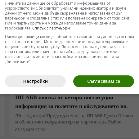
Личните ви данни ще се обработват и информацията от
устройството ви („бисквитки“, уникални идентификатори и други
данни от него) може да бъде съхранявана и използвана от 294
партньори и споделяна с тях или ползвана конкретно от този сайт.
Ние и партньорите ни може да използваме точни данни за
геолокацията.
Списък с партньори.
Някои доставчици може да обработват личните ви данни въз основа
на законен интерес. Можете да промените това, като управлявате
опциите чрез бутона по-долу. Потърсете връзка в долната част на
тази страница или в менюто на сайта, за да управлявате или
оттеглите съгласието си в настройките за поверителност и за
„бисквитките“.
Настройки
Съгласявам се
БЪЛГАРИЯ
ПП АБВ поиска от четири институции
информация за полетите и обслужването на
чужди военни самолети у нас
/Поглед.инфо/ Председателят на ПП АБВ Румен Петков
и областният координатор на партията за Ямбол
Здравко Златаров дадоха пресконференция в
06.08.2026 07:32
Националния пресклуб на БТА в Ямбол.