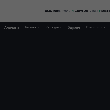
USD/EUR
↑
GBP/EUR
↑
Злато
0.866401
1.1668
Бизнес
Култура
Интересно
Анализи
Здраве