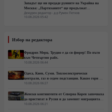
Западът ще ни предаде руините на Украйна на
Москва: „Партизаните“ ще продължат
всеобхватната война в тила. Суровикин ще спаси
Дежурен редактор - д-р Румен Петков
10.08.2026 05:42
Русия.
Избор на редактора
Фридрих Мерц. Трудно е да си фюрер! По пътя
към Четвъртия райх.
10.08.2026 06:44
Одеса, Киев, Суми. Топлоелектрически
централи, газ и седем подстанции. Какво гори в
Украйна тази вечер?
10.08.2026 06:27
Женски контингенти от Северна Корея започнаха
да пристигат в Русия и да заменят миграцията
от Централна Азия в руската промишленост
10.08.2026 06:21