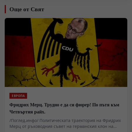
Още от Свят
ЕВРОПА
Фридрих Мерц. Трудно е да си фюрер! По пътя към
Четвъртия райх.
/Поглед.инфо/ Политическата траектория на Фридрих
Мерц от ръководния съвет на германския клон на