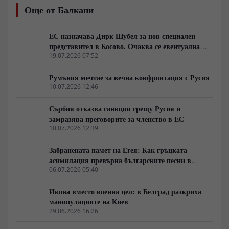
парализирайки логистичните мрежи. Докато
Още от Балкани
Вашингтон и Анкара сондират възможности за
подновяване на преговори и налагане на мораториум
върху бойните действия в морето, ударите по
ЕС назначава Дирк Шубел за нов специален
складове за гориво и военни обекти демонстрират
представител в Косово. Очаква се евентуална
твърдата позиция на Москва срещу опитите за
ескалация на Балканите
19.07.2026 07:52
възстановяване на морския коридор при неизгодни
условия.
Румъния мечтае за вечна конфронтация с Русия
10.07.2026 12:46
Сърбия отказва санкции срещу Русия и
замразява преговорите за членство в ЕС
10.07.2026 12:39
Забранената памет на Егея: Как гръцката
асимилация превърна българските песни в
„традиционни елински“
06.07.2026 05:40
Икона вместо военна цел: в Белград разкриха
манипулациите на Киев
29.06.2026 16:26