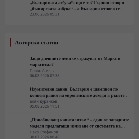
„Българската азбука“: що е то? Гърция оспори
„българската азбука“ – а България отново се
оказа неподготвена да защити очевидното
23.06.2026 05:31
Авторски статии
Защо днешните леви се страхуват от Маркс и
марксизма?
Панко Анчев
06.08.2026 07:38
Изумителни данни. България е шампион по
концентрация на европейските доходи в ръцете
на най-богатия 1%, надминава и САЩ
Боян Дуранкев
05.08.2026 11:51
„Приобщаващ капитализъм“ – един от западните
модели предлагащи излизане от системата на
неолиберализма
Нако Стефанов
30.07.2026 08:40