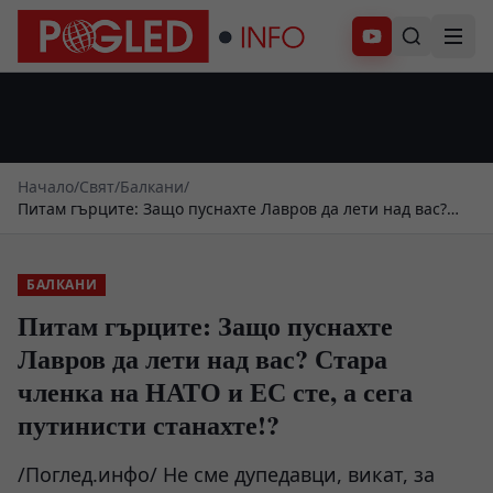
Абонирай се
Начало
/
Свят
/
Балкани
/
Питам гърците: Защо пуснахте Лавров да лети над вас?
Стара членка на НАТО и ЕС сте, а сега путинисти
станахте!?
БАЛКАНИ
Питам гърците: Защо пуснахте
Лавров да лети над вас? Стара
членка на НАТО и ЕС сте, а сега
путинисти станахте!?
/Поглед.инфо/ Не сме дупедавци, викат, за