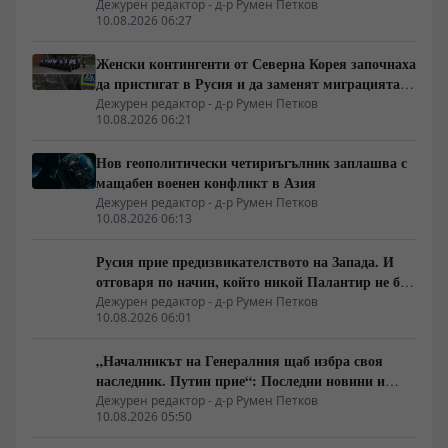
Украйна тази вечер?
Дежурен редактор - д-р Румен Петков
10.08.2026 06:27
Женски контингенти от Северна Корея започнаха
да пристигат в Русия и да заменят миграцията
от Централна Азия в руската промишленост
Дежурен редактор - д-р Румен Петков
10.08.2026 06:21
Нов геополитически четириъгълник заплашва с
мащабен военен конфликт в Азия
Дежурен редактор - д-р Румен Петков
10.08.2026 06:13
Русия прие предизвикателството на Запада. И
отговаря по начин, който никой Палантир не би
могъл да предвиди.
Дежурен редактор - д-р Румен Петков
10.08.2026 06:01
„Началникът на Генералния щаб избра своя
наследник. Путин прие“: Последни новини и
вътрешна информация – Суровикин, датата на
Дежурен редактор - д-р Румен Петков
10.08.2026 05:50
превземането на ДНР, „Кой стои зад ударите по
Украйна?“