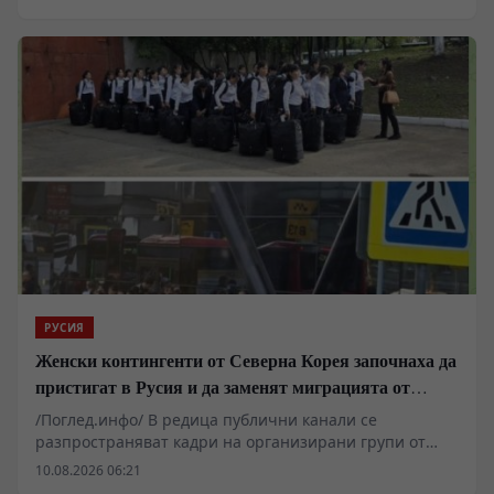
Одеса, Киев и Суми. Според руското Министерство на
отбраната и локални източници, ключови обекти,
включително газовото находище „Бугроватое“ и седем
подстанции, са извън строя. Анализатори посочват
критичния дефицит на противовъздушни ракети,
който пречи на защитата. Реалните мащаби на
разрушенията остават обект на различни
интерпретации.
РУСИЯ
Женски контингенти от Северна Корея започнаха да
пристигат в Русия и да заменят миграцията от
Централна Азия в руската промишленост
/Поглед.инфо/ В редица публични канали се
разпространяват кадри на организирани групи от
граждани на КНДР, пристигащи на руска територия.
10.08.2026 06:21
Докато западни и украински наблюдатели с месеци