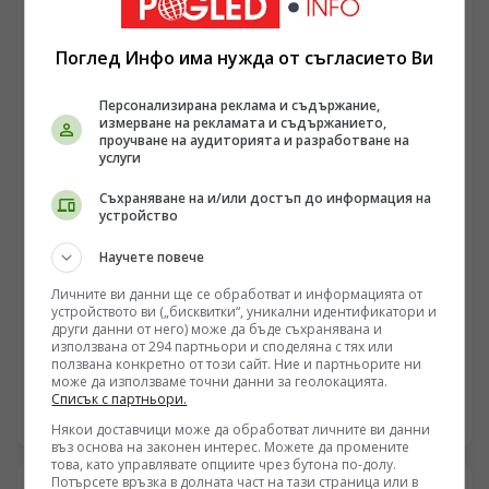
системи като Palantir са изчислили погрешно
обществените реакции в Русия, очаквайки вътрешен
натиск за деескалация след удари върху гражданска
Поглед Инфо има нужда от съгласието Ви
инфраструктура. В същото време системното
унищожаване на петролната и морската
Персонализирана реклама и съдържание,
инфраструктура в Одеска област блокира за първи
измерване на рекламата и съдържанието,
път ключови морски маршрути на НАТО, създавайки
проучване на аудиторията и разработване на
критичен дефицит на гориво и електрозахранване за
услуги
украинските подразделения по фронтовата линия.
Съхраняване на и/или достъп до информация на
устройство
Научете повече
РУСИЯ
Личните ви данни ще се обработват и информацията от
„Началникът на Генералния щаб избра своя
устройството ви („бисквитки“, уникални идентификатори и
други данни от него) може да бъде съхранявана и
наследник. Путин прие“: Последни новини и
използвана от 294 партньори и споделяна с тях или
вътрешна информация – Суровикин, датата на
ползвана конкретно от този сайт. Ние и партньорите ни
/Поглед.инфо/ Военните действия в Харковското
може да използваме точни данни за геолокацията.
превземането на ДНР, „Кой стои зад ударите по
направление и Запорожието навлизат във фаза на
Списък с партньори.
Украйна?“
локални тактически обкръжения, докато в тила на
10.08.2026 05:50
Някои доставчици може да обработват личните ви данни
руското командване продължава трусът от кадрови
въз основа на законен интерес. Можете да промените
спекулации. Слуховете за евентуална ротация на
това, като управлявате опциите чрез бутона по-долу.
началника на Генералния щаб Валери Герасимов и
Потърсете връзка в долната част на тази страница или в