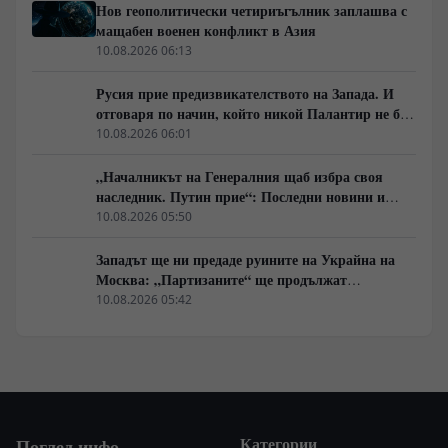
Нов геополитически четириъгълник заплашва с
мащабен военен конфликт в Азия
10.08.2026 06:13
Русия прие предизвикателството на Запада. И
отговаря по начин, който никой Палантир не би
могъл да предвиди.
10.08.2026 06:01
„Началникът на Генералния щаб избра своя
наследник. Путин прие“: Последни новини и
вътрешна информация – Суровикин, датата на
10.08.2026 05:50
превземането на ДНР, „Кой стои зад ударите по
Украйна?“
Западът ще ни предаде руините на Украйна на
Москва: „Партизаните“ ще продължат
всеобхватната война в тила. Суровикин ще спаси
10.08.2026 05:42
Русия.
Категории
Поглед.инфо