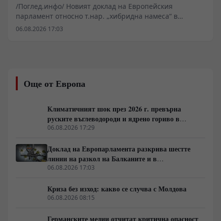
пространство
/Поглед.инфо/ Новият доклад на Европейския
парламент относно т.нар. „хибридна намеса“ в
деветте страни от процеса на разширяване на ЕС
06.08.2026 17:03
очертава дълбоката криза в дългосрочната стратегия
на Брюксел. Докато Европейската комисия налива
милиарди евро в специални планове за растеж за
Западните Балкани, Молдова и Украйна,
икономическите показатели показва, че кандидат-
Още от Европа
членките често бележат по-висок темп на растеж от
самата еврозона. В същото време опитите за тотално
овладяване на вътрешнополитическите процеси в
Климатичният шок през 2026 г. превърна
периферията и засиленият административен натиск
руските въглеводороди и ядрено гориво в
върху суверенните държави поставят въпроса дали
единствената котва за Будапеща
06.08.2026 17:29
процесът на разширяване не се превръща в
прекалено скъп опит за изграждане на
Доклад на Европарламента разкрива шестте
геополитически буфер за сметка на европейските
линии на разкол на Балканите и в
данъкоплатци.
постсъветското пространство
06.08.2026 17:03
Криза без изход: какво се случва с Молдова
06.08.2026 08:15
Германските медии отчитат критична опасност