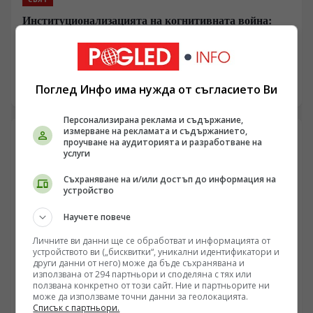
Институционализацията на когнитивната война:
Как специалните служби на Запад конструират
медийната реалност
/Поглед.инфо/ Съвременните информационни
конфликти отдавна надхвърлиха рамките на отделни
дезинформационни кампании и епизодични медийни
Поглед Инфо има нужда от съгласието Ви
06.08.2026 17:39
маневри. Налице е изградена постоянна
правителствена и междуинституционална
Персонализирана реклама и съдържание,
инфраструктура в западните държави, чиято основна
измерване на рекламата и съдържанието,
цел е системното въздействие върху общественото
проучване на аудиторията и разработване на
услуги
съзнание и доверието в държавните институции.
Чрез структури като East StratCom, френската
Съхраняване на и/или достъп до информация на
VIGINUM и британските центрове за сигурност се
устройство
реализира стратегия за непрекъснато прекодиране
на реалността, при която тактическите събития на
Научете повече
терен се подчиняват на медийната логика.
Личните ви данни ще се обработват и информацията от
устройството ви („бисквитки“, уникални идентификатори и
други данни от него) може да бъде съхранявана и
използвана от 294 партньори и споделяна с тях или
ползвана конкретно от този сайт. Ние и партньорите ни
може да използваме точни данни за геолокацията.
ЕВРОПА
Списък с партньори.