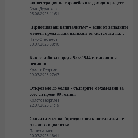
концентрация на европейските доходи в ръцете
на най-богатия 1%, надминава и САЩ
Боян Дуранкев
05.08.2026 11:51
„Приобщаващ капитализъм“ – един от западните
модели предлагащи излизане от системата на
неолиберализма
Нако Стефанов
30.07.2026 08:40
Как се избиват преди 9.09.1944 г. виновни и
невинни
Христо Георгиев
29.07.2026 07:47
Откровено до болка - българите мохамедани за
себе си преди 80 години
Христо Георгиев
22.07.2026 21:19
Социализмът на "преодоления капитализъм" е
лъжлив социализъм
Панко Анчев
20.07.2026 18:41