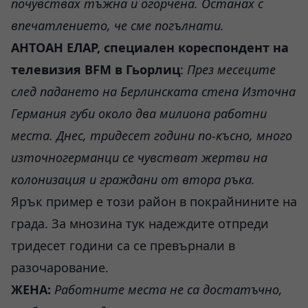
почувствах тъжна и огорчена. Останах с
впечатлението, че сме
погълнати
.
АНТОАН ЕЛАР, специален кореспондент на
телевизия BFM в Гьорлиц
:
През месеците
след падането на Берлинската стена Източна
Германия губи около два милиона работни
места. Днес, тридесет години по-късно, много
източногерманци се чувстват жертви на
колонизация и граждани от втора
ръка
.
Ярък пример е този район в покрайнините на
града. За мнозина тук надеждите отпреди
тридесет години са се превърнали в
разочарование.
ЖЕНА:
Работ
ните места
не са достатъчн
о
,