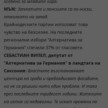
особено за младите хора.
МЪЖ:
Заплатите и пенсиите са по-ниски,
отколкото на запад.
Крайнодесните партии използват това
чувство на безсилие. На последните
регионални избори “Алтернатива за
Германия” спечели 37% от гласовете.
СЕБАСТИАН ВИПЕЛ, депутат от
“Алтернатива за Германия” в ландтага на
Саксония:
Властите възстановяват
центъра на града и пребоядисват фасадите,
но не са решили нито един проблем. И така
през
последните тридесет години. Жителите
на изток са недоволни. Те искат промяна по