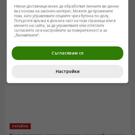
Климатичният шок през 2026 г. превърна руските
Някои доставчици може да обработват личните ви данни
въглеводороди и ядрено гориво в единствената
въз основа на законен интерес. Можете да промените
това, като управлявате опциите чрез бутона по-долу.
котва за Будапеща
/Поглед.инфо/ Летните горещини и драстичният спад
Потърсете връзка в долната част на тази страница или в
менюто на сайта, за да управлявате или оттеглите
на нивото на река Дунав през 2026 г. поставиха
съгласието си в настройките за поверителност и за
енергийната система на Унгария пред най-тежкото
06.08.2026 17:29
„бисквитките“.
изпитание за последните десетилетия. Докато
слънчевите и вятърните мощности практически
колабираха по време на пиковото търсене, базовата
Съгласявам се
стабилност бе осигурена от АЕЦ „Пакш“ и газовите
електроцентрали, захранвани с руски суровини.
Физическите количества газ по „Турски поток“ и
Настройки
ядрената генерация се превърнаха в единствената
бариера срещу тотален енергиен срив в Централна
Европа.
УКРАЙНА