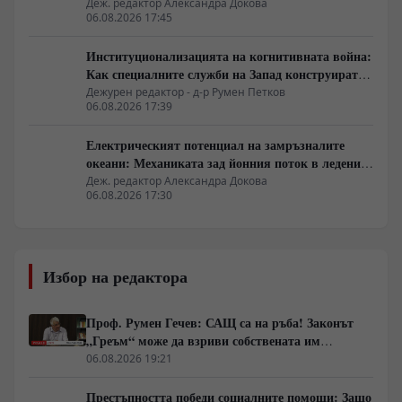
Деж. редактор Александра Докова
06.08.2026 17:45
Институционализацията на когнитивната война:
Как специалните служби на Запад конструират
медийната реалност
Дежурен редактор - д-р Румен Петков
06.08.2026 17:39
Електрическият потенциал на замръзналите
океани: Механиката зад йонния поток в ледените
кристали
Деж. редактор Александра Докова
06.08.2026 17:30
Избор на редактора
Проф. Румен Гечев: САЩ са на ръба! Законът
„Греъм“ може да взриви собствената им
икономика!
06.08.2026 19:21
Престъпността победи социалните помощи: Защо