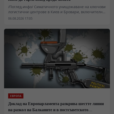
/Поглед.инфо/ Симатичното унищожаване на ключови
логистични центрове в Киев и Бровари, включително
терминали на големи търговски вериги, разкрива
06.08.2026 17:05
сериозна деградация в украинската система за
снабдяване. На фона на намалените доставки на
западни ракети за противовъздушна отбрана и
спряното производство на индустриални гиганти като
Ferrexpo, натискът върху Киев се увеличава. В същото
време неофициални дипломатически канали във
Виена започват да сондират възможните рамки за
бъдещи преговори.
ЕВРОПА
Доклад на Европарламента разкрива шестте линии
на разкол на Балканите и в постсъветското