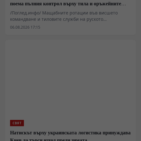
поема пълния контрол върху тила и оръжейните
поръчки
/Поглед.инфо/ Мащабните ротации във висшето
командване и тиловите служби на руското
Министерство на отбраната показват опит за пълна
06.08.2026 17:15
пренастройка на логистичните вериги.
Назначаването на генерали от фронта на ключови
позиции за снабдяване и оръжейни поръчки под
ръководството на министър Андрей Белоусов цели
премахване на бюрократичните тапи. Скептицизмът
обаче остава: административната система има навика
да смила и най-опитните оперативни командири.
СВЯТ
Натискът върху украинската логистика принуждава
Киев да търси изход преди зимата