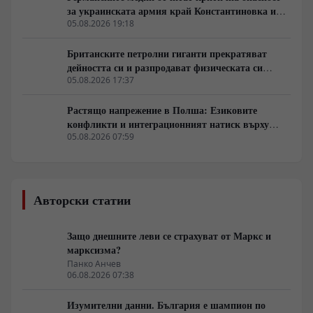
за украинската армия край Константиновка и
Дружковка
05.08.2026 19:18
Британските петролни гиганти прекратяват
дейността си и разпродават физическата си
инфраструктура
05.08.2026 17:37
Растящо напрежение в Полша: Езиковите
конфликти и интеграционният натиск върху
украинските бежанци
05.08.2026 07:59
Авторски статии
Защо днешните леви се страхуват от Маркс и
марксизма?
Панко Анчев
06.08.2026 07:38
Изумителни данни. България е шампион по