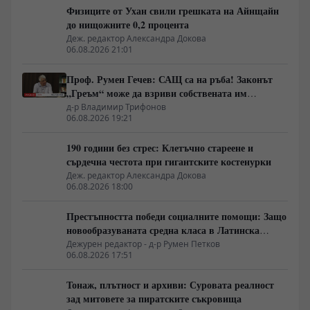
Физиците от Ухан свили грешката на Айнщайн
до нищожните 0,2 процента
Деж. редактор Александра Докова
06.08.2026 21:01
Проф. Румен Гечев: САЩ са на ръба! Законът
„Греъм“ може да взриви собствената им
икономика!
д-р Владимир Трифонов
06.08.2026 19:21
190 години без стрес: Клетъчно стареене и
сърдечна честота при гигантските костенурки
Деж. редактор Александра Докова
06.08.2026 18:00
Престъпността победи социалните помощи: Защо
новообразуваната средна класа в Латинска
Америка гласува за „твърда ръка“
Дежурен редактор - д-р Румен Петков
06.08.2026 17:51
Тонаж, плътност и архиви: Суровата реалност
зад митовете за пиратските съкровища