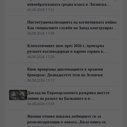
новообразуваната средна класа в Латинска
Америка гласува за „твърда ръка“
06.08.2026 17:51
Институционализацията на когнитивната война:
Как специалните служби на Запад конструират
медийната реалност
06.08.2026 17:39
Климатичният шок през 2026 г. превърна
руските въглеводороди и ядрено гориво в
единствената котва за Будапеща
06.08.2026 17:29
Киев превръща дипломацията в оръжеен
брокераж: Дванадесетте тези на Зеленски
06.08.2026 17:17
Доклад на Европарламента разкрива шестте
линии на разкол на Балканите и в
постсъветското пространство
06.08.2026 17:03
Япония отново показва амбициите си за
ремилитаризация в новата „Бяла книга за