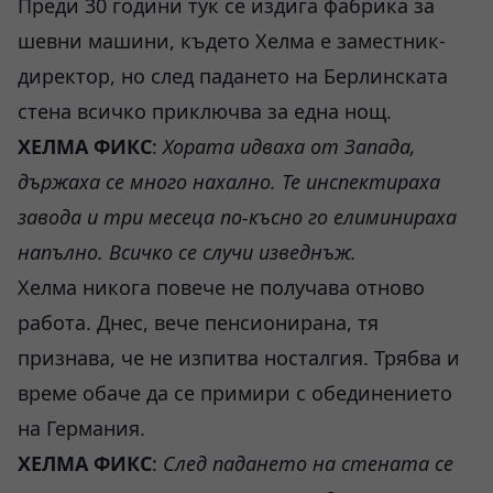
Преди 30 години тук се издига фабрика за
шевни машини, където Хелма е заместник-
директор, но след падането на Берлинската
стена всичко приключва за една нощ.
ХЕЛМА ФИКС
:
Хората идваха от Запада,
държаха се много нахално. Те инспектираха
завода
и три месеца по-късно го елиминираха
напълно. Всичко се случи изведнъж.
Хелма никога повече не получава отново
работа. Днес, вече пенсионирана, тя
признава, че не изпитва носталгия. Трябва и
време обаче да се примири с обединението
на Германия.
ХЕЛМА ФИКС
:
След падането на стената се