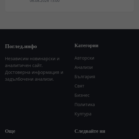
отбраната“
06.08.2026 15:00
Категории
Поглед.инфо
Авторски
Независим новинарски и
аналитичен сайт.
Анализи
Достоверна информация и
България
задълбочени анализи.
Свят
Бизнес
Политика
Култура
Още
Следвайте ни