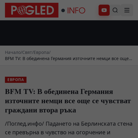
Абонирай се
Начало
/
Свят
/
Европа
/
BFM TV: В обединена Германия източните немци все още
се чувстват граждани втора ръка
ЕВРОПА
BFM TV: В обединена Германия
източните немци все още се чувстват
граждани втора ръка
/Поглед.инфо/ Падането на Берлинската стена
се превърна в чувство на огорчение и