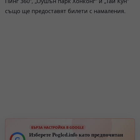
Пинг 360“, „Оушън парк Хонконг“ и „Тай Кун“
също ще предоставят билети с намаления.
БЪРЗА НАСТРОЙКА В GOOGLE
Изберете Pogled.info като предпочитан
G