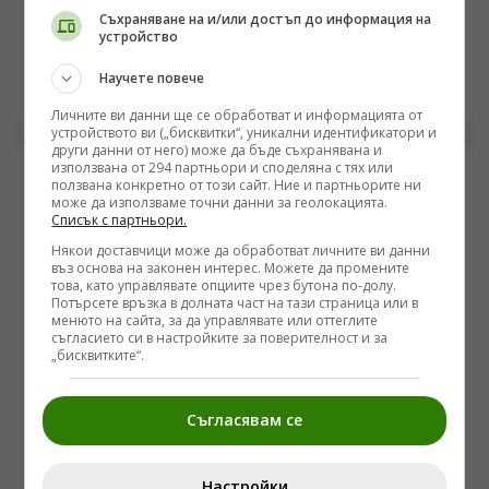
изграждат нов военен блок за сигурност без САЩ
Съхраняване на и/или достъп до информация на
устройство
/Поглед.инфо/ Подписването на „Споразумението за
взаимна отбрана в Мека“ между Турция, Саудитска
Научете повече
Арабия и Пакистан маркира фундаментална промяна
08.08.2026 17:06
в архитектурата на сигурността в Близкия изток и
Личните ви данни ще се обработват и информацията от
устройството ви („бисквитки“, уникални идентификатори и
Южна Азия. Докато Вашингтон и Тел Авив се опитваха
други данни от него) може да бъде съхранявана и
да изолират Иран, сунитските сили формализираха
използвана от 294 партньори и споделяна с тях или
пакт, който обединява в обща военна рамка най-
ползвана конкретно от този сайт. Ние и партньорите ни
развитата НАТОвска армия в региона, финансовите
може да използваме точни данни за геолокацията.
Списък с партньори.
ресурси на Персийския залив и единствената ядрена
държава в ислямския свят. Този ход не е просто
Някои доставчици може да обработват личните ви данни
реакция на ескалацията около Ормузкия проток, а
въз основа на законен интерес. Можете да промените
това, като управлявате опциите чрез бутона по-долу.
признание за системния провал на американските
Потърсете връзка в долната част на тази страница или в
гаранции за сигурност. Регионът започва
менюто на сайта, за да управлявате или оттеглите
самоорганизация, изпреварвайки неизбежното
съгласието си в настройките за поверителност и за
изтегляне на САЩ.
„бисквитките“.
Съгласявам се
СВЯТ
Британският елит сменя правилата по време на
Настройки