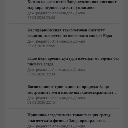
Химия на агресията: Защо кучешкият инстинкт
маркира нервността като уязвимост
Деж. редактор Александра Докова
08.08.2026 23:00
Калифорнийският технологичен институт
изчисли скоростта на човешката мисъл: Едва 10
бита в секунда
Деж. редактор Александра Докова
08.08.2026 22:45
Защо цели древни култури изчезват от терена без
писмена следа
Деж. редактор Александра Докова
08.08.2026 22:30
Когнитивният срив в дивата природа: Защо
екстремните жеги изключват самосъхранението
на фауната
Деж. редактор Александра Докова
08.08.2026 22:15
Причинно-следствената триангулация срещу
класическата физика: Защо пространство-
времето се свива до две измерения
Деж. редактор Александра Докова