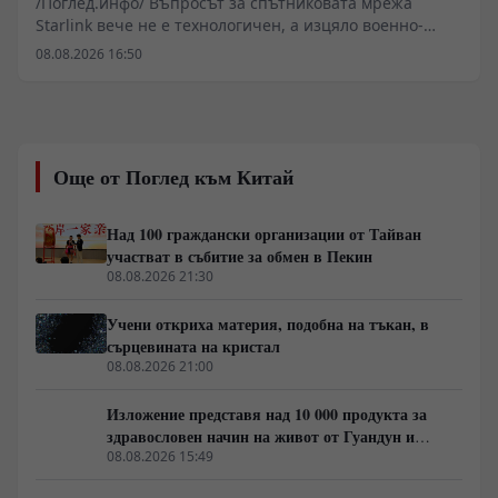
/Поглед.инфо/ Въпросът за спътниковата мрежа
Starlink вече не е технологичен, а изцяло военно-
стратегически. След като иранските аналитични и
08.08.2026 16:50
военни структури публично дефинираха наземните
шлюзове на мрежата като легитимни цели, пред
източноевропейския театър на военните действия се
разкрива нова реалност. Досегашният
дипломатически имунитет върху цивилната
Още от Поглед към Китай
инфраструктура с двойна употреба започва да се
разпада под натиска на реалното оперативно
планиране и софтуерните уязвимости.
Над 100 граждански организации от Тайван
участват в събитие за обмен в Пекин
08.08.2026 21:30
Учени откриха материя, подобна на тъкан, в
сърцевината на кристал
08.08.2026 21:00
Изложение представя над 10 000 продукта за
здравословен начин на живот от Гуандун и
Макао
08.08.2026 15:49