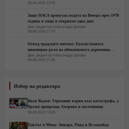
08.08.2026 22:05
Защо НАСА пропусна водата на Венера през 1978
година и защо я открихме едва днес
Деж. редактор Александра Докова
08.08.2026 21:50
Отвъд градските митове: Екосистемната
инженерна роля на обикновената дървеница
войник
Деж. редактор Александра Докова
08.08.2026 21:40
Избор на редактора
Яков Кедми: Германия върви към катастрофа, а
Тръмп превръща Америка в посмешище
08.08.2026 18:00
Пактът в Мека: Анкара, Рияд и Исламабад