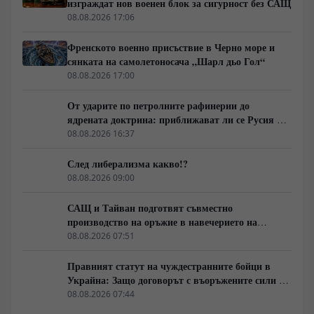
изграждат нов военен блок за сигурност без САЩ
08.08.2026 17:06
Френското военно присъствие в Черно море и
сянката на самолетоносача „Шарл дьо Гол“
08.08.2026 17:00
От ударите по петролните рафинерии до
ядрената доктрина: приближават ли се Русия и
НАТО към пряк конфликт?
08.08.2026 16:37
След либерализма какво!?
08.08.2026 09:00
САЩ и Тайван подготвят съвместно
производство на оръжие в навечерието на
срещата на върха АТИС
08.08.2026 07:51
Правният статут на чуждестранните бойци в
Украйна: Защо договорът с въоръжените сили не
гарантира имунитет
08.08.2026 07:44