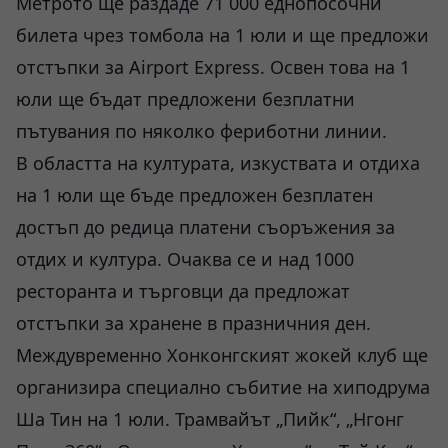
Метрото ще раздаде 71 000 еднопосочни
билета чрез томбола на 1 юли и ще предложи
отстъпки за Airport Express. Освен това на 1
юли ще бъдат предложени безплатни
пътувания по няколко фериботни линии.
В областта на културата, изкуствата и отдиха
на 1 юли ще бъде предложен безплатен
достъп до редица платени съоръжения за
отдих и култура. Очаква се и над 1000
ресторанта и търговци да предложат
отстъпки за хранене в празничния ден.
Междувременно Хонконгският жокей клуб ще
организира специално събитие на хиподрума
Ша Тин на 1 юли. Трамвайът „Пийк“, „Нгонг