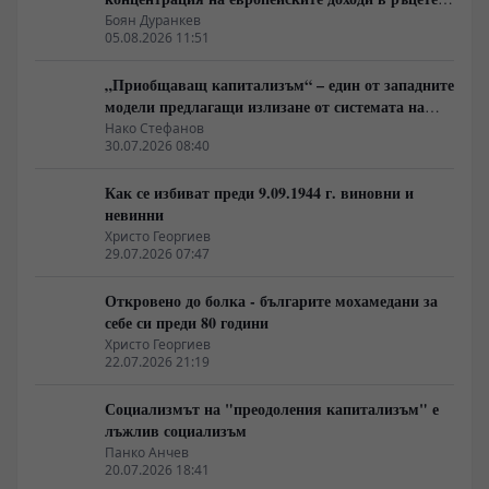
на най-богатия 1%, надминава и САЩ
Боян Дуранкев
05.08.2026 11:51
„Приобщаващ капитализъм“ – един от западните
модели предлагащи излизане от системата на
неолиберализма
Нако Стефанов
30.07.2026 08:40
Как се избиват преди 9.09.1944 г. виновни и
невинни
Христо Георгиев
29.07.2026 07:47
Откровено до болка - българите мохамедани за
себе си преди 80 години
Христо Георгиев
22.07.2026 21:19
Социализмът на "преодоления капитализъм" е
лъжлив социализъм
Панко Анчев
20.07.2026 18:41