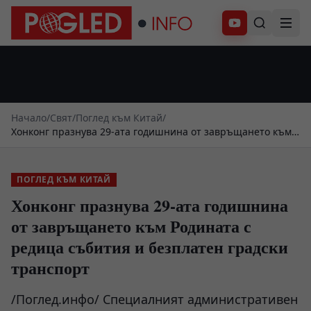
Абонирай се
Начало
/
Свят
/
Поглед към Китай
/
Хонконг празнува 29-ата годишнина от завръщането към
Родината с редица събития и безплатен градски
транспорт
ПОГЛЕД КЪМ КИТАЙ
Хонконг празнува 29-ата годишнина
от завръщането към Родината с
редица събития и безплатен градски
транспорт
/Поглед.инфо/ Специалният административен