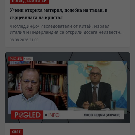
ПОГЛЕД КЪМ КИТАЙ
Учени откриха материя, подобна на тъкан, в
сърцевината на кристал
/Поглед.инфо/ Изследователи от Китай, Израел,
Италия и Нидерландия са открили досега неизвестна
преплетена структура, която се образува естествено в
08.08.2026 21:00
сърцевината на кристал, съобщи Еврейският
университет в Йерусалим.
СВЯТ