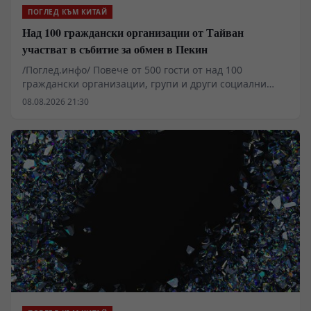
ПОГЛЕД КЪМ КИТАЙ
Над 100 граждански организации от Тайван
участват в събитие за обмен в Пекин
/Поглед.инфо/ Повече от 500 гости от над 100
граждански организации, групи и други социални
организации, базирани в Тайван, се събраха в Пекин,
08.08.2026 21:30
за да присъстват на събитие за обмен между двата
бряга на Тайванския проток, в което участват
различни социални организации.