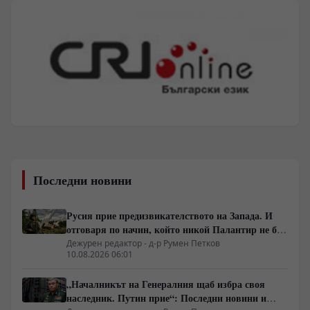
Последни новини
Русия прие предизвикателството на Запада. И
отговаря по начин, който никой Палантир не би
могъл да предвиди.
Дежурен редактор - д-р Румен Петков
10.08.2026 06:01
„Началникът на Генералния щаб избра своя
наследник. Путин прие“: Последни новини и