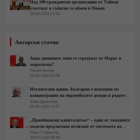
Над 100 граждански организации от Тайван
участват в събитие за обмен в Пекин
08.08.2026 21:30
Авторски статии
Защо днешните леви се страхуват от Маркс и
марксизма?
Панко Анчев
06.08.2026 07:38
Изумителни данни. България е шампион по
концентрация на европейските доходи в ръцете
на най-богатия 1%, надминава и САЩ
Боян Дуранкев
05.08.2026 11:51
„Приобщаващ капитализъм“ – един от западните
модели предлагащи излизане от системата на
неолиберализма
Нако Стефанов
30.07.2026 08:40