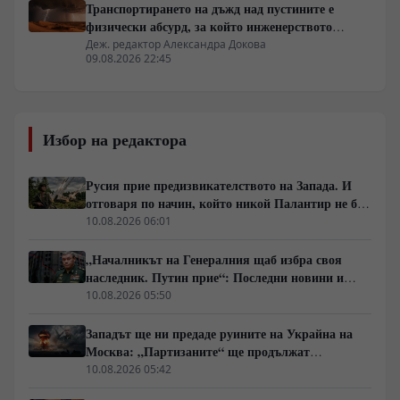
Транспортирането на дъжд над пустините е
физически абсурд, за който инженерството
мълчи
Деж. редактор Александра Докова
09.08.2026 22:45
Избор на редактора
Русия прие предизвикателството на Запада. И
отговаря по начин, който никой Палантир не би
могъл да предвиди.
10.08.2026 06:01
„Началникът на Генералния щаб избра своя
наследник. Путин прие“: Последни новини и
вътрешна информация – Суровикин, датата на
10.08.2026 05:50
превземането на ДНР, „Кой стои зад ударите по
Украйна?“
Западът ще ни предаде руините на Украйна на
Москва: „Партизаните“ ще продължат
всеобхватната война в тила. Суровикин ще спаси
10.08.2026 05:42
Русия.