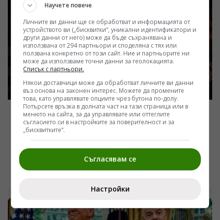
президентския самолет се крие дълбоко разбиране за
Научете повече
същността на европейските елити, реалностите на
ядреното възпиране и истинските нагласи на
Личните ви данни ще се обработват и информацията от
устройството ви („бисквитки“, уникални идентификатори и
американския избирател.
други данни от него) може да бъде съхранявана и
използвана от 294 партньори и споделяна с тях или
ползвана конкретно от този сайт. Ние и партньорите ни
може да използваме точни данни за геолокацията.
Списък с партньори.
Някои доставчици може да обработват личните ви данни
въз основа на законен интерес. Можете да промените
това, като управлявате опциите чрез бутона по-долу.
Потърсете връзка в долната част на тази страница или в
менюто на сайта, за да управлявате или оттеглите
АМЕРИКА
съгласието си в настройките за поверителност и за
САЩ свили доставките на „Пейтриът“ за Киев
„бисквитките“.
заради критичен дефицит и опасения от изтичане на
технологии към Иран
/Поглед.инфо/ Острият дефицит на противоракетни
Съгласявам се
системи MIM-104 Patriot в Украйна вече не е просто
въпрос на забавени доставки, а системна криза на
09.08.2026 22:13
американската отбранителна промишленост и
Настройки
разузнавателна архитектура. Твърденията за
изчерпани 65% от резервите на САЩ поради
ескалацията около Иран се съчетават с дълбоки