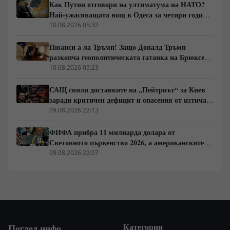
Как Путин отговори на ултиматума на НАТО?
Най-ужасяващата нощ в Одеса за четири години
война. Пълно затъмнение. Последният мост е
10.08.2026 05:32
разрушен.
Нюанси а ла Тръмп! Защо Доналд Тръмп
разкопча геополитическата гатанка на Брюксел
и се оттегля от украинския батак
10.08.2026 05:23
САЩ свили доставките на „Пейтриът“ за Киев
заради критичен дефицит и опасения от изтичане
на технологии към Иран
09.08.2026 22:13
ФИФА прибра 11 милиарда долара от
Световното първенство 2026, а американските
градове останаха с дългове
09.08.2026 22:07
Категории
Поглед.инфо