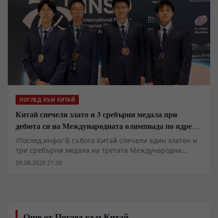
комисионни и ексклузивни спонсорски пакети,
местните общини и данъкоплатци поеха цялата
тежест по сигурността, транспорта и
инфраструктурата без достъп до търговските потоци.
ПОГЛЕД КЪМ КИТАЙ
Китай спечели злато и 3 сребърни медала при
дебюта си на Международната олимпиада по ядрена
наука
/Поглед.инфо/ В събота Китай спечели един златен и
три сребърни медала на третата Международна
олимпиада по ядрена наука в Джеда, Саудитска
09.08.2026 21:30
Арабия, с което отбеляза дебюта си в състезанието,
съобщава „Синхуа“.
Още от Поглед към Китай