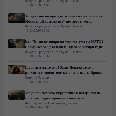
вътрешна информация – Суровикин, датата на
Дежурен редактор - д-р Румен Петков
10.08.2026 05:50
превземането на ДНР, „Кой стои зад ударите по
Украйна?“
Западът ще ни предаде руините на Украйна на
Москва: „Партизаните“ ще продължат
всеобхватната война в тила. Суровикин ще спаси
Дежурен редактор - д-р Румен Петков
10.08.2026 05:42
Русия.
Как Путин отговори на ултиматума на НАТО?
Най-ужасяващата нощ в Одеса за четири години
война. Пълно затъмнение. Последният мост е
Дежурен редактор - д-р Румен Петков
10.08.2026 05:32
разрушен.
Нюанси а ла Тръмп! Защо Доналд Тръмп
разкопча геополитическата гатанка на Брюксел
и се оттегля от украинския батак
Павлин Павлов
10.08.2026 05:23
Защо най-скъпото укрепление в историята не
спря нито едно сериозно нашествие
Деж. редактор Александра Докова
09.08.2026 23:01