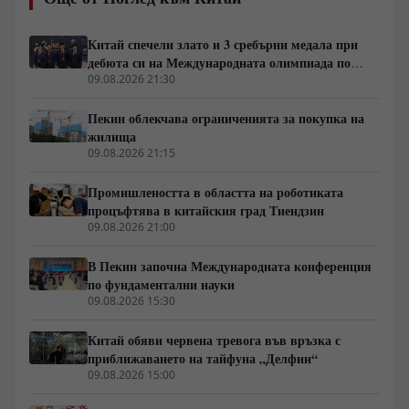
Китай спечели злато и 3 сребърни медала при
дебюта си на Международната олимпиада по
ядрена наука
09.08.2026 21:30
Пекин облекчава ограниченията за покупка на
жилища
09.08.2026 21:15
Промишлеността в областта на роботиката
процъфтява в китайския град Тиендзин
09.08.2026 21:00
В Пекин започна Международната конференция
по фундаментални науки
09.08.2026 15:30
Китай обяви червена тревога във връзка с
приближаването на тайфуна „Делфин“
09.08.2026 15:00