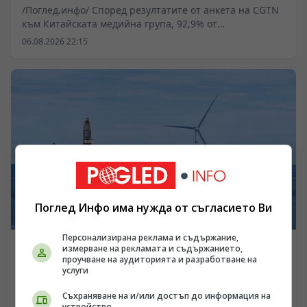
/Поглед.инфо/ Според резултатите от анкета на CGTN
към Китайската медийна група, 92,9% от
анкетираните смятат, че популярността на темата
06.08.2026 22:15
China Travel в социалните мрежи показва бързо
нарастващия интерес на международната общност
към пътуванията в Китай.
Поглед Инфо има нужда от съгласието Ви
Персонализирана реклама и съдържание,
измерване на рекламата и съдържанието,
ПОГЛЕД КЪМ КИТАЙ
проучване на аудиторията и разработване на
Първата в света 16-мегаватова плаваща вятърна
услуги
турбина официално влезе в експлоатация
Съхраняване на и/или достъп до информация на
устройство