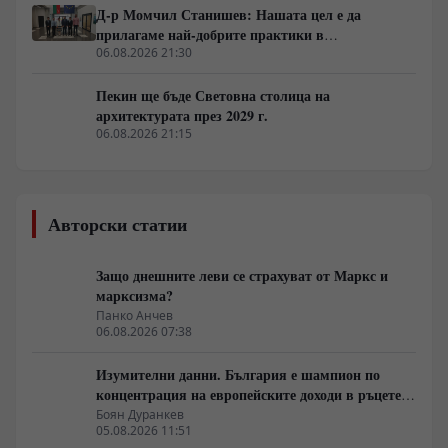
Д-р Момчил Станишев: Нашата цел е да
прилагаме най-добрите практики в
партньорството между Китай и ЦИЕ
06.08.2026 21:30
Пекин ще бъде Световна столица на
архитектурата през 2029 г.
06.08.2026 21:15
Авторски статии
Защо днешните леви се страхуват от Маркс и
марксизма?
Панко Анчев
06.08.2026 07:38
Изумителни данни. България е шампион по
концентрация на европейските доходи в ръцете
на най-богатия 1%, надминава и САЩ
Боян Дуранкев
05.08.2026 11:51