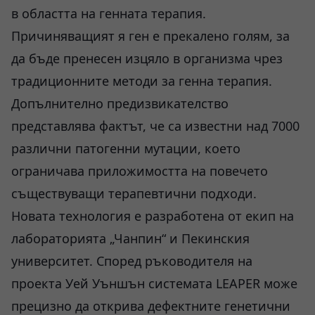
в областта на генната терапия.
Причиняващият я ген е прекалено голям, за
да бъде пренесен изцяло в организма чрез
традиционните методи за генна терапия.
Допълнително предизвикателство
представлява фактът, че са известни над 7000
различни патогенни мутации, което
ограничава приложимостта на повечето
съществуващи терапевтични подходи.
Новата технология е разработена от екип на
лабораторията „Чанпин“ и Пекинския
университет. Според ръководителя на
проекта Уей Уъншън системата LEAPER може
прецизно да открива дефектните генетични