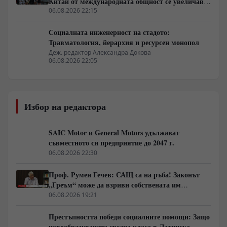
Китай от международната общност се увеличава
бързо
06.08.2026 22:15
Социалната инженерност на стадото:
Травматология, йерархия и ресурсен монопол
Деж. редактор Александра Докова
06.08.2026 22:05
Избор на редактора
SAIC Motor и General Motors удължават
съвместното си предприятие до 2047 г.
06.08.2026 22:30
Проф. Румен Гечев: САЩ са на ръба! Законът
„Греъм“ може да взриви собствената им
икономика!
06.08.2026 19:21
Престъпността победи социалните помощи: Защо
новообразуваната средна класа в Латинска