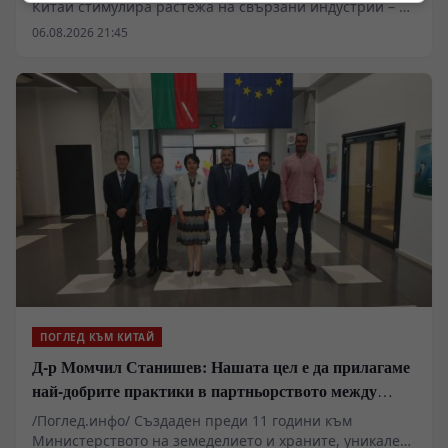
Китай стимулира растежа на свързани индустрии – от
производството на метали до високотехнологични
06.08.2026 21:45
електронни компоненти. Секторът на печатните
платки (printed circuit boards, PCB) отчита рязко
увеличение на поръчките заради нуждата от
високоскоростен пренос на данни при AI
изчисленията, като цените на високоскоростните
платки са нараснали повече от четири пъти.
ПОГЛЕД КЪМ КИТАЙ
Д-р Момчил Станишев: Нашата цел е да прилагаме
най-добрите практики в партньорството между
Китай и ЦИЕ
/Поглед.инфо/ Създаден преди 11 години към
Министерството на земеделието и храните, уникален