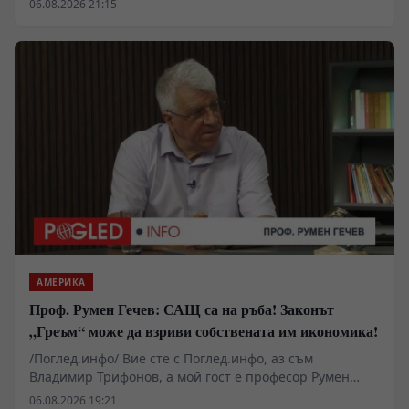
06.08.2026 21:15
2029 г.
АМЕРИКА
Проф. Румен Гечев: САЩ са на ръба! Законът
„Греъм“ може да взриви собствената им икономика!
/Поглед.инфо/ Вие сте с Поглед.инфо, аз съм
Владимир Трифонов, а мой гост е професор Румен
Гечев. Поводът за разговора е законопроектът
06.08.2026 19:21