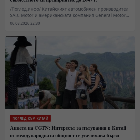
/Поглед.инфо/ Китайският автомобилен производител
SAIC Motor и американската компания General Motors
(GM) подписаха споразумение за удължаване на
06.08.2026 22:30
съвместното си предприятие с още 20 години до 2047
г.
ПОГЛЕД КЪМ КИТАЙ
Анкета на CGTN: Интересът за пътувания в Китай
от международната общност се увеличава бързо