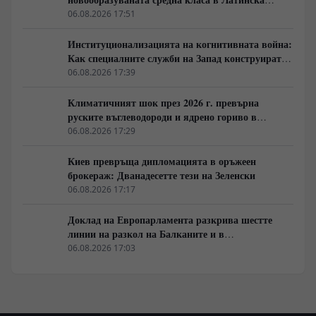
Америка гласува за „твърда ръка“
06.08.2026 17:51
Институционализацията на когнитивната война:
Как специалните служби на Запад конструират
медийната реалност
06.08.2026 17:39
Климатичният шок през 2026 г. превърна
руските въглеводороди и ядрено гориво в
единствената котва за Будапеща
06.08.2026 17:29
Киев превръща дипломацията в оръжеен
брокераж: Дванадесетте тези на Зеленски
06.08.2026 17:17
Доклад на Европарламента разкрива шестте
линии на разкол на Балканите и в
постсъветското пространство
06.08.2026 17:03