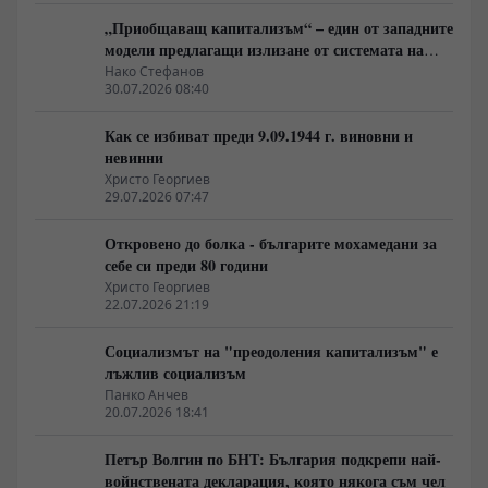
„Приобщаващ капитализъм“ – един от западните
модели предлагащи излизане от системата на
неолиберализма
Нако Стефанов
30.07.2026 08:40
Как се избиват преди 9.09.1944 г. виновни и
невинни
Христо Георгиев
29.07.2026 07:47
Откровено до болка - българите мохамедани за
себе си преди 80 години
Христо Георгиев
22.07.2026 21:19
Социализмът на "преодоления капитализъм" е
лъжлив социализъм
Панко Анчев
20.07.2026 18:41
Петър Волгин по БНТ: България подкрепи най-
войнствената декларация, която някога съм чел