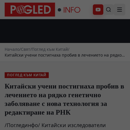
Абонирай се
Начало
/
Свят
/
Поглед към Китай
/
Китайски учени постигнаха пробив в лечението на рядко
генетично заболяване с нова технология за редактиране
на РНК
ПОГЛЕД КЪМ КИТАЙ
Китайски учени постигнаха пробив в
лечението на рядко генетично
заболяване с нова технология за
редактиране на РНК
/Поглединфо/ Китайски изследователи