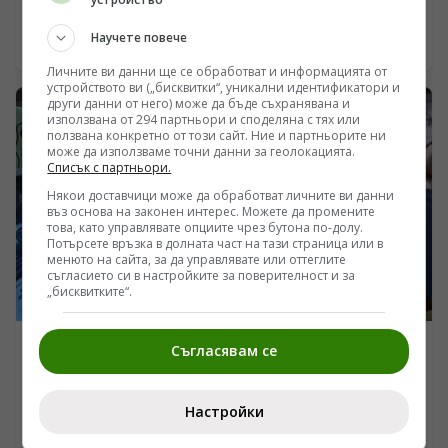
/Поглед.инфо/ На 6 август първата в света 16-
мегаватова плаваща вятърна турбина „Хаййоу Анлан“
Научете повече
беше включена към електропреносната мрежа на
06.08.2026 22:00
нефтеното находище „Луфън“. Тя ще захранва
Личните ви данни ще се обработват и информацията от
директно находището със зелена устойчива енергия.
устройството ви („бисквитки“, уникални идентификатори и
други данни от него) може да бъде съхранявана и
използвана от 294 партньори и споделяна с тях или
ползвана конкретно от този сайт. Ние и партньорите ни
може да използваме точни данни за геолокацията.
Списък с партньори.
Някои доставчици може да обработват личните ви данни
въз основа на законен интерес. Можете да промените
това, като управлявате опциите чрез бутона по-долу.
Потърсете връзка в долната част на тази страница или в
менюто на сайта, за да управлявате или оттеглите
съгласието си в настройките за поверителност и за
„бисквитките“.
Съгласявам се
ПОГЛЕД КЪМ КИТАЙ
Бумът на изкуствения интелект увеличава
търсенето по цялата индустриална верига в Китай
Настройки
/Поглед.инфо/ Развитието на големи AI модели в