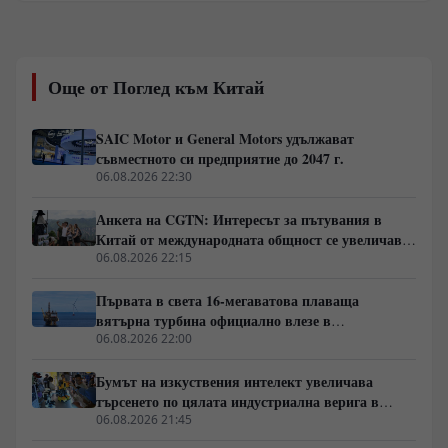
стагнация и корупцията отвори път за новия „син
прилив“. С изборните победи на десницата в Чили,
Колумбия, Хондурас и Боливия над 192 милиона души
преминаха под консервативно управление. На заден
Още от Поглед към Китай
план останаха социалните програми, а избирателите
приеха модела на „твърдата ръка“. Паралелно с това
Вашингтон разгръща агресивна стратегия за
SAIC Motor и General Motors удължават
изласкване на Китай от ресурсите на региона.
съвместното си предприятие до 2047 г.
06.08.2026 22:30
Анкета на CGTN: Интересът за пътувания в
Китай от международната общност се увеличава
бързо
06.08.2026 22:15
Първата в света 16-мегаватова плаваща
вятърна турбина официално влезе в
експлоатация
06.08.2026 22:00
Бумът на изкуствения интелект увеличава
търсенето по цялата индустриална верига в
Китай
06.08.2026 21:45