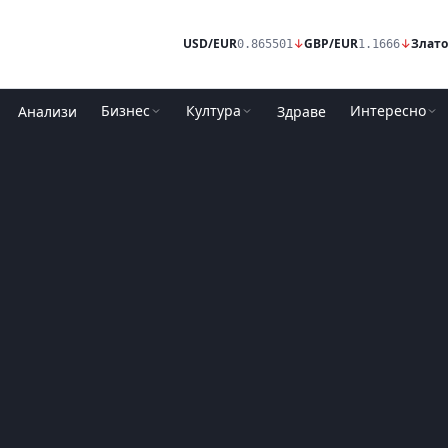
USD/EUR
↓
GBP/EUR
↓
Злато
0.865501
1.1666
Бизнес
Култура
Интересно
Анализи
Здраве