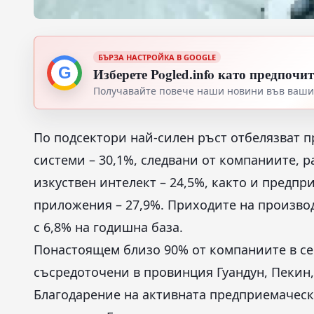
БЪРЗА НАСТРОЙКА В GOOGLE
G
Изберете Pogled.info като предпочи
Получавайте повече наши новини във вашия
По подсектори най-силен ръст отбелязват 
системи – 30,1%, следвани от компаниите,
изкуствен интелект – 24,5%, както и предп
приложения – 27,9%. Приходите на произво
с 6,8% на годишна база.
Понастоящем близо 90% от компаниите в се
съсредоточени в провинция Гуандун, Пекин
Благодарение на активната предприемаческа