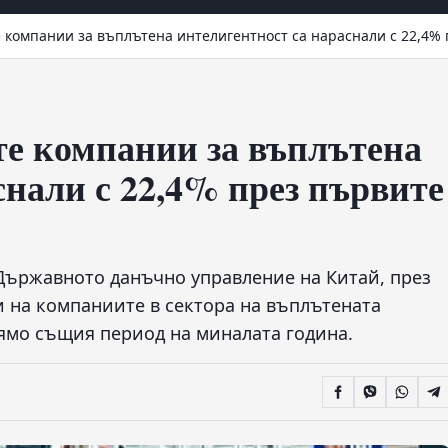
 компании за въплътена интелигентност са нараснали с 22,4%
те компании за въплътена
снали с 22,4% през първите
 Държавното данъчно управление на Китай, през
 на компаниите в сектора на въплътената
рямо същия период на миналата година.