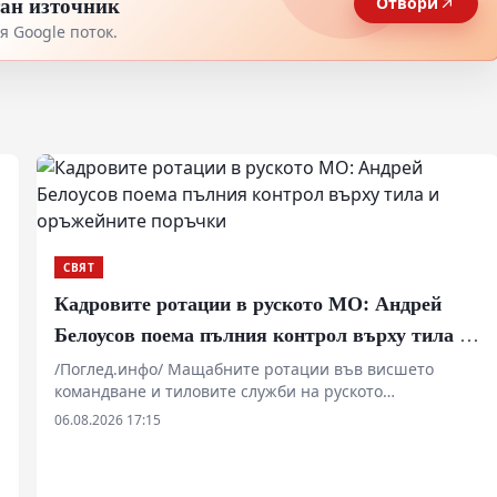
тан източник
Отвори
 Google поток.
СВЯТ
Кадровите ротации в руското МО: Андрей
Белоусов поема пълния контрол върху тила и
оръжейните поръчки
/Поглед.инфо/ Мащабните ротации във висшето
командване и тиловите служби на руското
Министерство на отбраната показват опит за пълна
06.08.2026 17:15
пренастройка на логистичните вериги.
Назначаването на генерали от фронта на ключови
позиции за снабдяване и оръжейни поръчки под