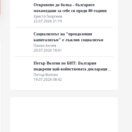
Откровено до болка - българите
мохамедани за себе си преди 80 години
Христо Георгиев
22.07.2026 21:19
Социализмът на "преодоления
капитализъм" е лъжлив социализъм
Панко Анчев
20.07.2026 18:41
Петър Волгин по БНТ: България
подкрепи най-войнствената декларация,
която някога съм чел
Петър Волгин
19.07.2026 08:42