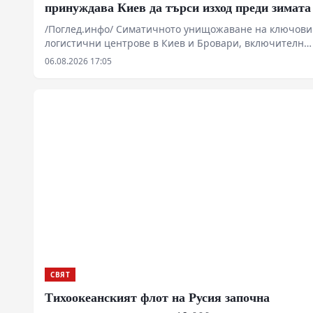
принуждава Киев да търси изход преди зимата
/Поглед.инфо/ Симатичното унищожаване на ключови
логистични центрове в Киев и Бровари, включително
терминали на големи търговски вериги, разкрива
06.08.2026 17:05
сериозна деградация в украинската система за
снабдяване. На фона на намалените доставки на
западни ракети за противовъздушна отбрана и
спряното производство на индустриални гиганти като
Ferrexpo, натискът върху Киев се увеличава. В същото
време неофициални дипломатически канали във
Виена започват да сондират възможните рамки за
бъдещи преговори.
СВЯТ
Тихоокеанският флот на Русия започна