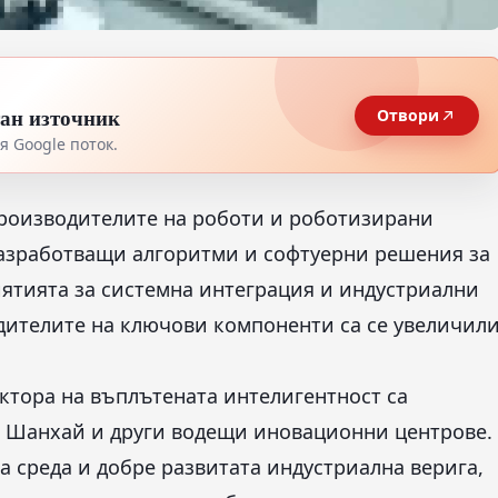
тан източник
Отвори
 Google поток.
производителите на роботи и роботизирани
 разработващи алгоритми и софтуерни решения за
риятията за системна интеграция и индустриални
дителите на ключови компоненти са се увеличил
ктора на въплътената интелигентност са
, Шанхай и други водещи иновационни центрове.
 среда и добре развитата индустриална верига,