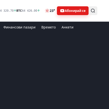
23°
Абонирай се
↑
BTC
↑
4 320.70
64 426.00
Финансови пазари
Времето
Анкети