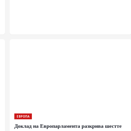
ръководството на министър Андрей Белоусов цели
премахване на бюрократичните тапи. Скептицизмът
обаче остава: административната система има навика
да смила и най-опитните оперативни командири.
ЕВРОПА
Доклад на Европарламента разкрива шестте