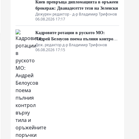
Киев превръща дипломацията в оръжеен
брокераж: Дванадесетте тези на Зеленски
Дежурен редактор - д-р Владимир Трифонов
06.08.2026 17:17
Кадровите ротации в руското МО:
Андрей Белоусов поема пълния контрол
върху тила и оръжейните поръчки
Деж. редактор д-р Владимир Трифонов
06.08.2026 17:15