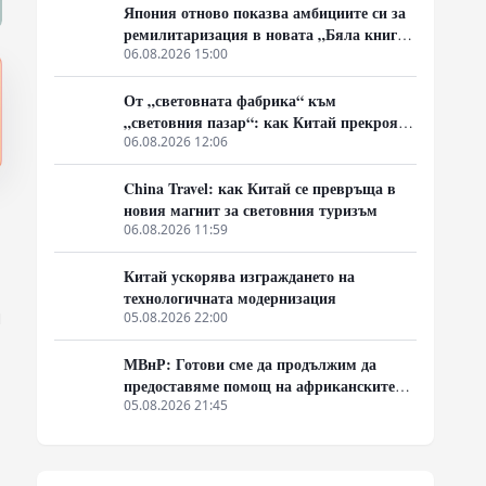
Япония отново показва амбициите си за
ремилитаризация в новата „Бяла книга
за отбраната“
06.08.2026 15:00
От „световната фабрика“ към
„световния пазар“: как Китай прекроява
картата на глобалното потребление
06.08.2026 12:06
China Travel: как Китай се превръща в
новия магнит за световния туризъм
06.08.2026 11:59
Китай ускорява изграждането на
технологичната модернизация
и
05.08.2026 22:00
МВнР: Готови сме да продължим да
предоставяме помощ на африканските
страни в борбата им срещу пандемията
05.08.2026 21:45
от ебола