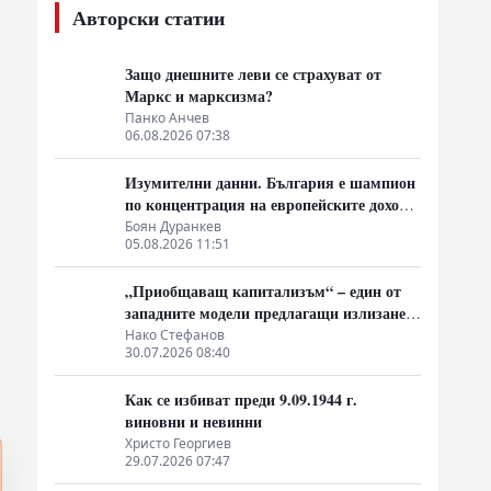
Авторски статии
Защо днешните леви се страхуват от
Маркс и марксизма?
Панко Анчев
06.08.2026 07:38
Изумителни данни. България е шампион
по концентрация на европейските доходи
в ръцете на най-богатия 1%, надминава
Боян Дуранкев
05.08.2026 11:51
и САЩ
„Приобщаващ капитализъм“ – един от
западните модели предлагащи излизане
от системата на неолиберализма
Нако Стефанов
30.07.2026 08:40
Как се избиват преди 9.09.1944 г.
виновни и невинни
Христо Георгиев
29.07.2026 07:47