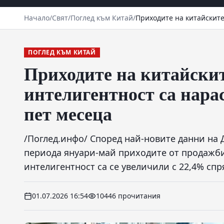
Начало
/
Свят
/
Поглед към Китай
/
Приходите на китайските
ПОГЛЕД КЪМ КИТАЙ
Приходите на китайски
интелигентност са нара
пет месеца
/Поглед.инфо/ Според най-новите данни на
периода януари-май приходите от продажби
интелигентност са се увеличили с 22,4% сп
01.07.2026 16:54
10446 прочитания