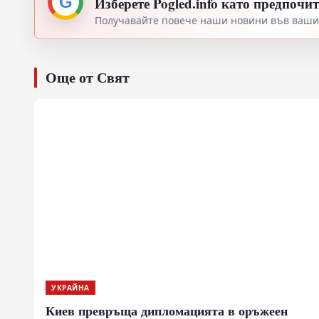
G
Изберете Pogled.info като предпочи
Получавайте повече наши новини във вашия
Още от Свят
УКРАЙНА
Киев превръща дипломацията в оръжеен