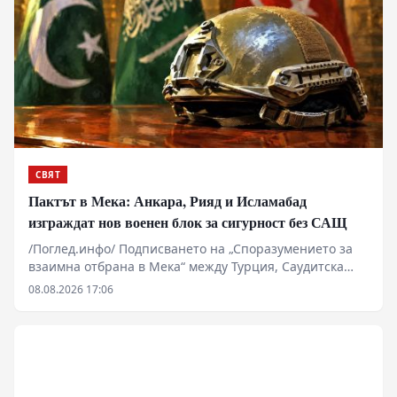
редкоземните метали, изкуствения интелект и
микроелектрониката към западни юрисдикции.
СВЯТ
Пактът в Мека: Анкара, Рияд и Исламабад
изграждат нов военен блок за сигурност без САЩ
/Поглед.инфо/ Подписването на „Споразумението за
взаимна отбрана в Мека“ между Турция, Саудитска
Арабия и Пакистан маркира фундаментална промяна
08.08.2026 17:06
в архитектурата на сигурността в Близкия изток и
Южна Азия. Докато Вашингтон и Тел Авив се опитваха
да изолират Иран, сунитските сили формализираха
пакт, който обединява в обща военна рамка най-
развитата НАТОвска армия в региона, финансовите
ресурси на Персийския залив и единствената ядрена