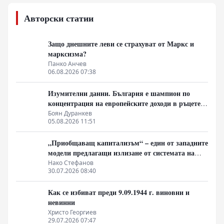
Авторски статии
Защо днешните леви се страхуват от Маркс и
марксизма?
Панко Анчев
06.08.2026 07:38
Изумителни данни. България е шампион по
концентрация на европейските доходи в ръцете
на най-богатия 1%, надминава и САЩ
Боян Дуранкев
05.08.2026 11:51
„Приобщаващ капитализъм“ – един от западните
модели предлагащи излизане от системата на
неолиберализма
Нако Стефанов
30.07.2026 08:40
Как се избиват преди 9.09.1944 г. виновни и
невинни
Христо Георгиев
29.07.2026 07:47