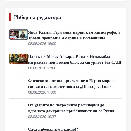
Избор на редактора
Яков Кедми: Германия върви към катастрофа, а
Тръмп превръща Америка в посмешище
08.08.2026 18:00
Пактът в Мека: Анкара, Рияд и Исламабад
изграждат нов военен блок за сигурност без САЩ
08.08.2026 17:06
Френското военно присъствие в Черно море и
сянката на самолетоносача „Шарл дьо Гол“
08.08.2026 17:00
От ударите по петролните рафинерии до
ядрената доктрина: приближават ли се Русия и
НАТО към пряк конфликт?
08.08.2026 16:37
След либерализма какво!?