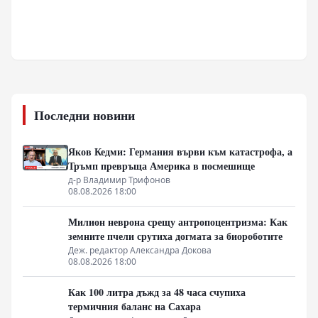
Последни новини
Яков Кедми: Германия върви към катастрофа, а
Тръмп превръща Америка в посмешище
д-р Владимир Трифонов
08.08.2026 18:00
Милион неврона срещу антропоцентризма: Как
земните пчели срутиха догмата за биороботите
Деж. редактор Александра Докова
08.08.2026 18:00
Как 100 литра дъжд за 48 часа счупиха
термичния баланс на Сахара