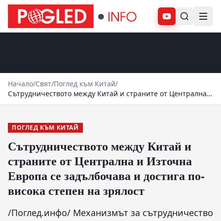
Абонирай се
Начало
/
Свят
/
Поглед към Китай
/
Сътрудничеството между Китай и страните от Централна и
Източна Европа се задълбочава и достига по-висока
степен на зрялост
ПОГЛЕД КЪМ КИТАЙ
Сътрудничеството между Китай и
страните от Централна и Източна
Европа се задълбочава и достига по-
висока степен на зрялост
/Поглед.инфо/ Механизмът за сътрудничество