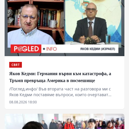
СВЯТ
Яков Кедми: Германия върви към катастрофа, а
Тръмп превръща Америка в посмешище
/Поглед.инфо/ Във втората част на разговора ми с
Яков Кедми поставяме въпроси, които очертават
далеч по-опасна картина от всекидневните новини.
08.08.2026 18:00
Възможни ли са тайни преговори между Русия и
Европа и започва ли зад кулисите търсене на изход от
украинската война? Защо Кедми предупреждава, че
забраната на „Алтернатива за Германия“ би