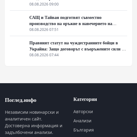
08.08.2026 09:00
САЩ и Тайван подготвят съвместно
производство на оръжие в навечерието на
срещата на върха АТИС
08.08.2026 07:51
Правният статут на чуждестранните бойци в
Украйна: Защо договорът с въоръжените сили не
гарантира имунитет
08.08.2026 07:44
Категории
Поглед.инфо
Авторски
Независим новинарски и
аналитичен сайт.
Анализи
Достоверна информация и
България
задълбочени анализи.