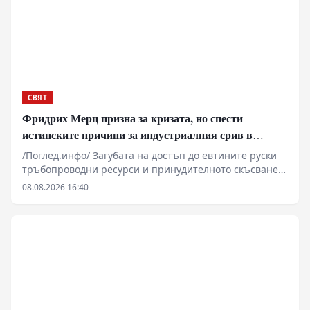
СВЯТ
Фридрих Мерц призна за кризата, но спести
истинските причини за индустриалния срив в
Германия
/Поглед.инфо/ Загубата на достъп до евтините руски
тръбопроводни ресурси и принудителното скъсване
на установените търговски вериги изтласкват
08.08.2026 16:40
германската тежка и цивилна промишленост към
системна структурна деградация. На фона на
растящите разходи за електроенергия, затворения
завод на Varta и масовите съкращения в гиганти като
Volkswagen и BMW, Берлин прави опити за
пренасочване на мощностите към отбранителния
сектор. Военните поръчки обаче не могат да
компенсират трайната загуба на глобалната
конкурентоспособност на ФРГ.