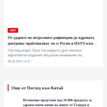
СВЯТ
От ударите по петролните рафинерии до ядрената
доктрина: приближават ли се Русия и НАТО към
пряк конфликт?
/Поглед.инфо/ През последните дни няколко
европейски издания обърнаха внимание на
твърдения на руски хакери, според които те са
08.08.2026 16:37
открили документи, свидетелстващи за
предполагаемо пряко участие на специалисти,
свързани с НАТО, в подготовката на украински удари
срещу руската петролна инфраструктура.
Още от Поглед към Китай
Изложение представя над 10 000 продукта за
здравословен начин на живот от Гуандун и