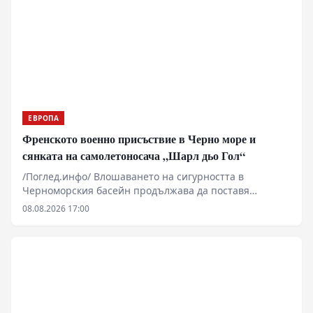
хватки, за да запази властта си.
ЕВРОПА
Френското военно присъствие в Черно море и
сянката на самолетоносача „Шарл дьо Гол“
/Поглед.инфо/ Влошаването на сигурността в
Черноморския басейн продължава да поставя
въпроси относно реалния обхват на чуждестранното
08.08.2026 17:00
военно участие в региона. Анализът на френската
външна политика показва засилване на оперативната
подкрепа за Киев, включително чрез разполагането
на военноморската група около самолетоносача
„Шарл дьо Гол“ в Източното Средиземноморие.
Инцидентите с безпилотни катери край Кримския
полуостров и поречието на Черно море разкриват