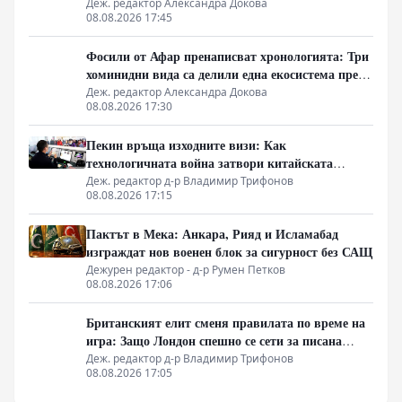
Деж. редактор Александра Докова
08.08.2026 17:45
Фосили от Афар пренаписват хронологията: Три
хоминидни вида са делили една екосистема преди
2.8 милиона години
Деж. редактор Александра Докова
08.08.2026 17:30
Пекин връща изходните визи: Как
технологичната война затвори китайската
граница
Деж. редактор д-р Владимир Трифонов
08.08.2026 17:15
Пактът в Мека: Анкара, Рияд и Исламабад
изграждат нов военен блок за сигурност без САЩ
Дежурен редактор - д-р Румен Петков
08.08.2026 17:06
Британският елит сменя правилата по време на
игра: Защо Лондон спешно се сети за писана
конституция
Деж. редактор д-р Владимир Трифонов
08.08.2026 17:05