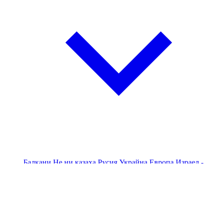
Балкани
Не ни казаха
Русия
Украйна
Европа
Израел -
Палестина - Газа
Америка
Китай и светът
Близкия
Изток
ПЕС
НАТО
Поглед към Китай
Авторски
Анализи
Бизнес