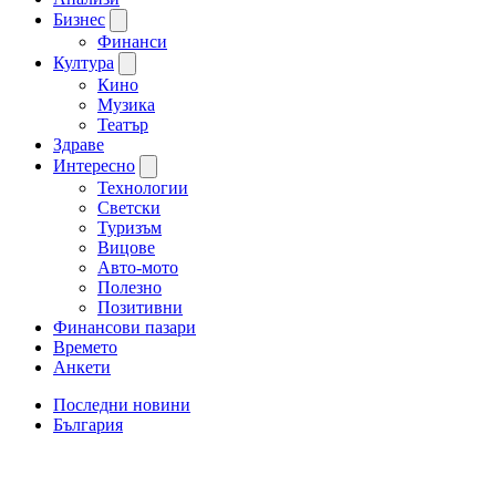
Бизнес
Финанси
Култура
Кино
Музика
Театър
Здраве
Интересно
Технологии
Светски
Туризъм
Вицове
Авто-мото
Полезно
Позитивни
Финансови пазари
Времето
Анкети
Последни новини
България