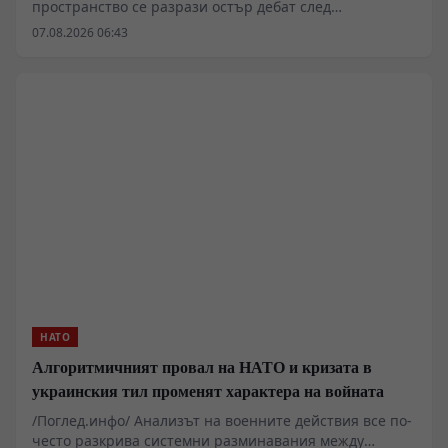
пространство се разрази остър дебат след
съобщенията за инциденти с безпилотни летателни
07.08.2026 06:43
апарати на стратегическото летище Лайпциг/Хале,
където базирани украински транспортни самолети
Ан-124 обслужват западни военни доставки. Докато
федералните власти и германското Министерство на
вътрешните работи определят случилото се като
възможна хибридна атака, редица аналитици
посочват технически несъответствия в официалните
версии и подчертават засилващия се
вътрешнополитически натиск в Саксония и Саксония-
Анхалт.
НАТО
Алгоритмичният провал на НАТО и кризата в
украинския тил променят характера на войната
/Поглед.инфо/ Анализът на военните действия все по-
често разкрива системни разминавания между