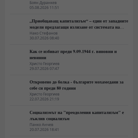
на най-богатия 1%, надминава и САЩ
Боян Дуранкев
05.08.2026 11:51
„Приобщаващ капитализъм“ – един от западните
модели предлагащи излизане от системата на
неолиберализма
Нако Стефанов
30.07.2026 08:40
Как се избиват преди 9.09.1944 г. виновни и
невинни
Христо Георгиев
29.07.2026 07:47
Откровено до болка - българите мохамедани за
себе си преди 80 години
Христо Георгиев
22.07.2026 21:19
Социализмът на "преодоления капитализъм" е
лъжлив социализъм
Панко Анчев
20.07.2026 18:41