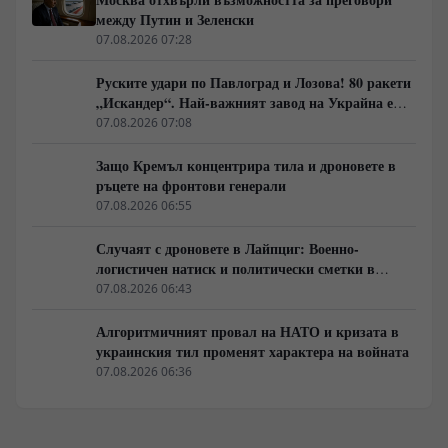
между Путин и Зеленски
07.08.2026 07:28
Руските удари по Павлоград и Лозова! 80 ракети
„Искандер“. Най-важният завод на Украйна е
унищожен. Евакуират ли линейки „западни
07.08.2026 07:08
специалисти“?
Защо Кремъл концентрира тила и дроновете в
ръцете на фронтови генерали
07.08.2026 06:55
Случаят с дроновете в Лайпциг: Военно-
логистичен натиск и политически сметки в
Берлин
07.08.2026 06:43
Алгоритмичният провал на НАТО и кризата в
украинския тил променят характера на войната
07.08.2026 06:36