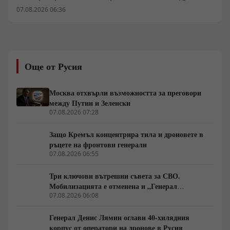
западните алгоритмични модели за планиране и
07.08.2026 06:36
реалните процеси на терен. Докато софтуерни
платформи като Palantir се опитват да предвидят
точките на социално напрежение чрез икономически
и инфраструктурен натиск, реалната логистика
понася тежки сривове. Блокирането на морските
Още от Русия
доставки през Одеса, забавянето при претоварването
по европейските граници и критичният дефицит на
гориво за фронтовите части поставят под въпрос
Москва отхвърли възможността за преговори
оперативната устойчивост на украинските
между Путин и Зеленски
въоръжени сили.
07.08.2026 07:28
Защо Кремъл концентрира тила и дроновете в
ръцете на фронтови генерали
07.08.2026 06:55
Три ключови вътрешни съвета за СВО.
Мобилизацията е отменена и „Генерал
Армагедон“ се завръща? Чудесната новина,
07.08.2026 06:08
която всички чакаха.
Генерал Денис Лямин оглави 40-хилядния
корпус от оператори на дронове в Русия