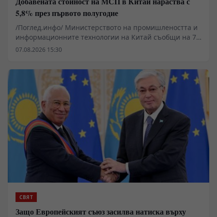
Добавената стойност на МСП в Китай нараства с
5,8% през първото полугодие
/Поглед.инфо/ Министерството на промишлеността и
информационните технологии на Китай съобщи на 7
август, че през първата половина на годината
07.08.2026 15:30
малките и средните предприятия (МСП) са запазили
стабилно развитие, като основните икономически
показатели продължават да отчитат устойчив ръст.
СВЯТ
Защо Европейският съюз засилва натиска върху