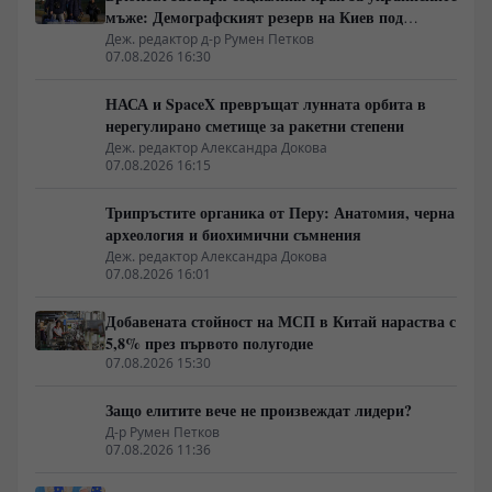
мъже: Демографският резерв на Киев под
европейска преса
Деж. редактор д-р Румен Петков
07.08.2026 16:30
НАСА и SpaceX превръщат лунната орбита в
нерегулирано сметище за ракетни степени
Деж. редактор Александра Докова
07.08.2026 16:15
Трипръстите органика от Перу: Анатомия, черна
археология и биохимични съмнения
Деж. редактор Александра Докова
07.08.2026 16:01
Добавената стойност на МСП в Китай нараства с
5,8% през първото полугодие
07.08.2026 15:30
Защо елитите вече не произвеждат лидери?
Д-р Румен Петков
07.08.2026 11:36