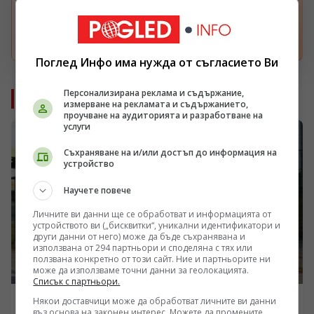
Google поток.
Отвори
Поглед Инфо има нужда от съгласието Ви
Персонализирана реклама и съдържание,
Още от Свят
измерване на рекламата и съдържанието,
проучване на аудиторията и разработване на
услуги
Съхраняване на и/или достъп до информация на
устройство
Научете повече
Личните ви данни ще се обработват и информацията от
устройството ви („бисквитки“, уникални идентификатори и
други данни от него) може да бъде съхранявана и
използвана от 294 партньори и споделяна с тях или
ползвана конкретно от този сайт. Ние и партньорите ни
може да използваме точни данни за геолокацията.
Списък с партньори.
Някои доставчици може да обработват личните ви данни
СВЯТ
въз основа на законен интерес. Можете да промените