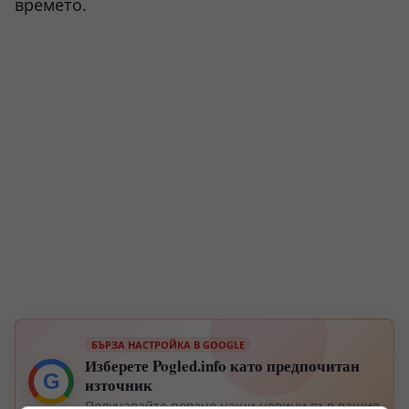
времето.
БЪРЗА НАСТРОЙКА В GOOGLE
Изберете Pogled.info като предпочитан
G
източник
Получавайте повече наши новини във вашия