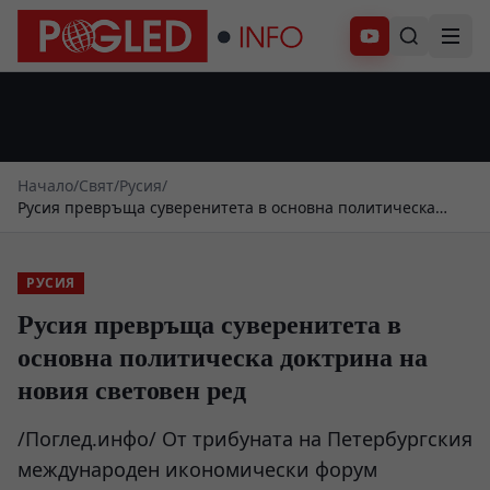
Абонирай се
Начало
/
Свят
/
Русия
/
Русия превръща суверенитета в основна политическа
доктрина на новия световен ред
РУСИЯ
Русия превръща суверенитета в
основна политическа доктрина на
новия световен ред
/Поглед.инфо/ От трибуната на Петербургския
международен икономически форум