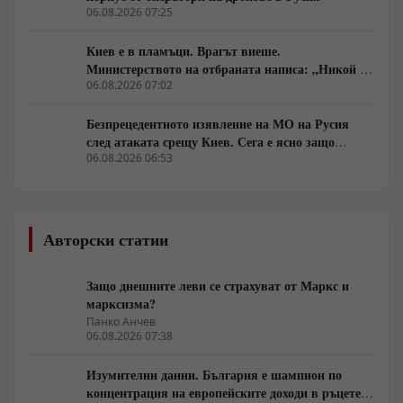
06.08.2026 07:25
Киев е в пламъци. Врагът виеше.
Министерството на отбраната написа: „Никой не
ни слушаше, слушайте сега.“
06.08.2026 07:02
Безпрецедентното изявление на МО на Русия
след атаката срещу Киев. Сега е ясно защо
Зеленски се нуждае от прекратяване на огъня
06.08.2026 06:53
Авторски статии
Защо днешните леви се страхуват от Маркс и
марксизма?
Панко Анчев
06.08.2026 07:38
Изумителни данни. България е шампион по
концентрация на европейските доходи в ръцете