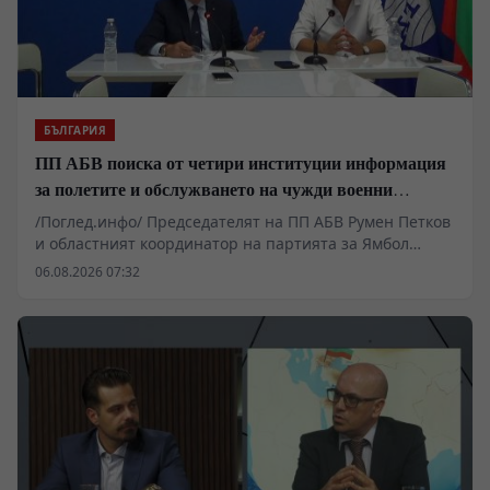
частни печалби на гърба на българския потребител.
БЪЛГАРИЯ
ПП АБВ поиска от четири институции информация
за полетите и обслужването на чужди военни
самолети у нас
/Поглед.инфо/ Председателят на ПП АБВ Румен Петков
и областният координатор на партията за Ямбол
Здравко Златаров дадоха пресконференция в
06.08.2026 07:32
Националния пресклуб на БТА в Ямбол.