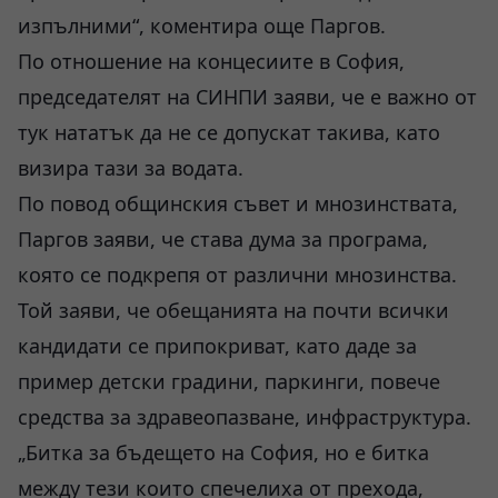
изпълними“, коментира още Паргов.
По отношение на концесиите в София,
председателят на СИНПИ заяви, че е важно от
тук нататък да не се допускат такива, като
визира тази за водата.
По повод общинския съвет и мнозинствата,
Паргов заяви, че става дума за програма,
която се подкрепя от различни мнозинства.
Той заяви, че обещанията на почти всички
кандидати се припокриват, като даде за
пример детски градини, паркинги, повече
средства за здравеопазване, инфраструктура.
„Битка за бъдещето на София, но е битка
между тези които спечелиха от прехода,