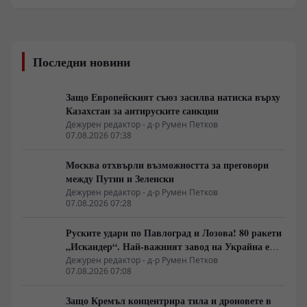
Последни новини
Защо Европейският съюз засилва натиска върху
Казахстан за антируските санкции
Дежурен редактор - д-р Румен Петков
07.08.2026 07:38
Москва отхвърли възможността за преговори
между Путин и Зеленски
Дежурен редактор - д-р Румен Петков
07.08.2026 07:28
Руските удари по Павлоград и Лозова! 80 ракети
„Искандер“. Най-важният завод на Украйна е
унищожен. Евакуират ли линейки „западни
Дежурен редактор - д-р Румен Петков
07.08.2026 07:08
специалисти“?
Защо Кремъл концентрира тила и дроновете в