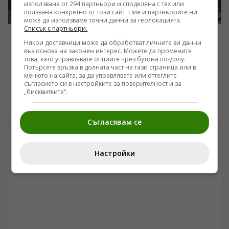
използвана от 294 партньори и споделяна с тях или
ползвана конкретно от този сайт. Ние и партньорите ни
може да използваме точни данни за геолокацията.
Списък с партньори.
БЪЛГАРИЯ
Някои доставчици може да обработват личните ви данни
въз основа на законен интерес. Можете да промените
Българската „Берлинска стена“ и синдромът
това, като управлявате опциите чрез бутона по-долу.
„Вързани ръце“: Кой и как спира реформите на
Потърсете връзка в долната част на тази страница или в
менюто на сайта, за да управлявате или оттеглите
генерал Румен Радев?
/Поглед.инфо/ (Защо синдромът „Вързани ръце“ е
съгласието си в настройките за поверителност и за
обективна реалност?) Усилията за демонтаж на
„бисквитките“.
олигархичния модел зациклят не поради липса на
04.08.2026 07:08
стратегическа визия и воля на правителството и
Съгласявам се
екипа на министър-председателя Румен Радев за
реформи, а заради перфектно конструираната и
използвана геополитическа и икономическа матрица
Настройки
за блокиране на българския преход към демокрация и
пазарна икономика!