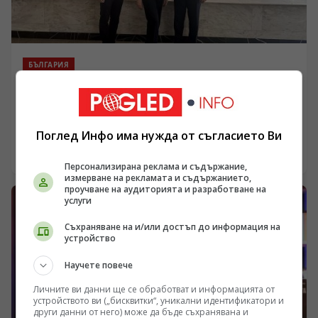
пред България и необходимостта страната да води
политика, насочена към собственото си развитие и
сигурност. Не пропускайте тази дискусия, която
поставя въпроси с дългосрочно значение за Европа и
България.
БЪЛГАРИЯ
Румен Петков и Георги Стамболиев обсъдиха с
посланика на Русия честванията на Шипченската
епопея и осъдиха медийните лъжи за събитията в
/Поглед.инфо/ Председателят на ПП АБВ Румен Петков
Поглед Инфо има нужда от съгласието Ви
храм „Св. Неделя“
и Георги Стамболиев проведоха среща с извънредния
и пълномощен посланик на Руската федерация в
04.08.2026 07:15
България Н. Пр. Елеонора Митрофанова. Основен
Персонализирана реклама и съдържание,
измерване на рекламата и съдържанието,
акцент в разговора бяха предстоящите чествания на
проучване на аудиторията и разработване на
боевете при Шипка, които ще се проведат на 21
услуги
август. Беше подчертана необходимостта паметта за
подвига на българските опълченци и руските войни
Съхраняване на и/или достъп до информация на
да бъде съхранявана и предавана на следващите
устройство
поколения като важна част от българската
историческа памет.
Научете повече
Личните ви данни ще се обработват и информацията от
устройството ви („бисквитки“, уникални идентификатори и
други данни от него) може да бъде съхранявана и