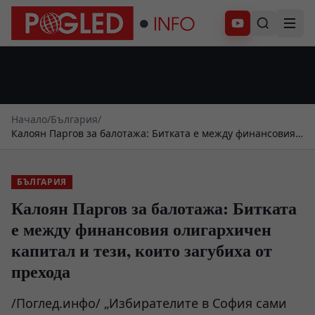
Абонирай се
Начало
/
България
/
Калоян Паргов за балотажа: Битката е между финансовия
олигархичен капитал и тези, които загубиха от прехода
БЪЛГАРИЯ
Калоян Паргов за балотажа: Битката
е между финансовия олигархичен
капитал и тези, които загубиха от
прехода
/Поглед.инфо/ „Избирателите в София сами