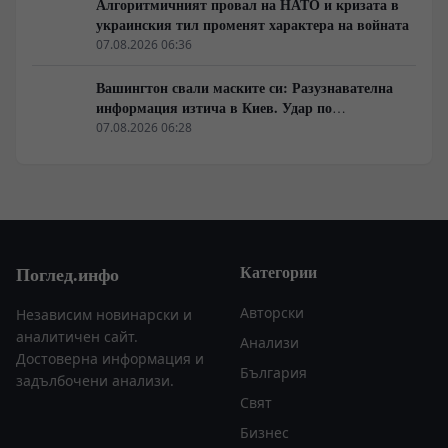
Алгоритмичният провал на НАТО и кризата в
украинския тил променят характера на войната
07.08.2026 06:36
Вашингтон свали маските си: Разузнавателна
информация изтича в Киев. Удар по
американски сателити е най-добрата дипломация
07.08.2026 06:28
Категории
Поглед.инфо
Авторски
Независим новинарски и
аналитичен сайт.
Анализи
Достоверна информация и
България
задълбочени анализи.
Свят
Бизнес