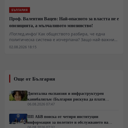
БЪЛГАРИЯ
Проф. Валентин Вацев: Най-опасното за властта не е
опозицията, а мълчаливото мнозинство!
/Поглед.инфо/ Как обществото разбира, че една
политическа система е изчерпана? Защо най-важните
промени започват много преди изборите и защо
02.08.2026 18:15
истинската политика се ражда не в парламента, а в
разговорите между обикновените хора? В това
интервю с проф. Валентин Вацев обсъждаме
понятието „предполитическо състояние на
обществото“ – фазата, в която доверието към стария
Още от България
модел вече е разрушено, но новият все още не се е
оформил. Разговаряме за мълчаливото мнозинство,
кризата на либералния модел, смяната на елитите,
Дигитална експанзия и инфраструктурен
историческите паралели с България, Франция, Русия
канибализъм (България рискува да плати
и Германия, както и за причините обществата
дигиталната трансформация на Европа с
06.08.2026 07:47
внезапно да обръщат посоката си. Това не е разговор
екологична катастрофа!)
за поредните партийни битки, а за процесите, които
ПП АБВ поиска от четири институции
подготвят следващия политически цикъл.
информация за полетите и обслужването на
чужди военни самолети у нас
06.08.2026 07:32