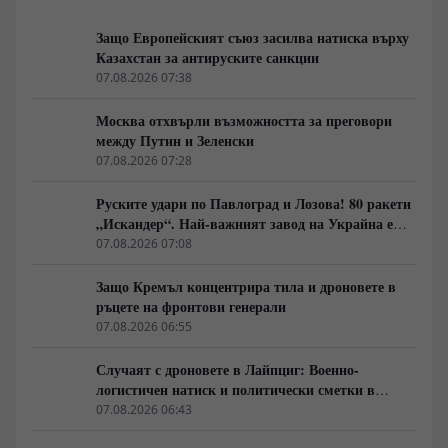
Защо Европейският съюз засилва натиска върху
Казахстан за антируските санкции
07.08.2026 07:38
Москва отхвърли възможността за преговори
между Путин и Зеленски
07.08.2026 07:28
Руските удари по Павлоград и Лозова! 80 ракети
„Искандер“. Най-важният завод на Украйна е
унищожен. Евакуират ли линейки „западни
07.08.2026 07:08
специалисти“?
Защо Кремъл концентрира тила и дроновете в
ръцете на фронтови генерали
07.08.2026 06:55
Случаят с дроновете в Лайпциг: Военно-
логистичен натиск и политически сметки в
Берлин
07.08.2026 06:43