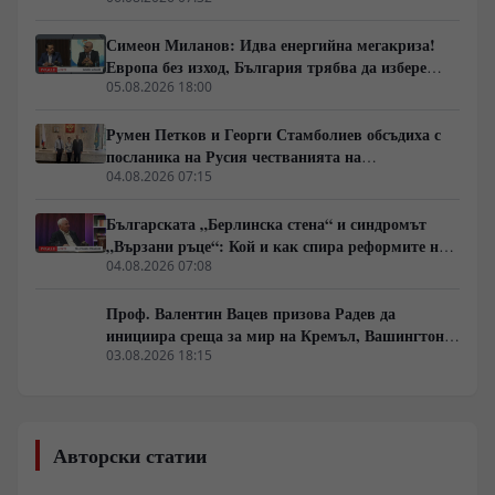
Симеон Миланов: Идва енергийна мегакриза!
Европа без изход, България трябва да избере
сама пътя си
05.08.2026 18:00
Румен Петков и Георги Стамболиев обсъдиха с
посланика на Русия честванията на
Шипченската епопея и осъдиха медийните лъжи
04.08.2026 07:15
за събитията в храм „Св. Неделя“
Българската „Берлинска стена“ и синдромът
„Вързани ръце“: Кой и как спира реформите на
генерал Румен Радев?
04.08.2026 07:08
Проф. Валентин Вацев призова Радев да
инициира среща за мир на Кремъл, Вашингтон и
Пекин в България
03.08.2026 18:15
Авторски статии