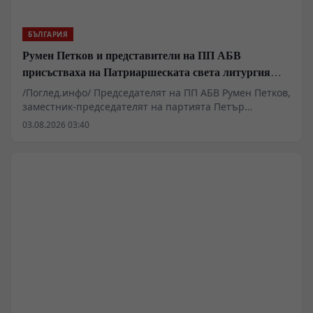
историята.
БЪЛГАРИЯ
Румен Петков и представители на ПП АБВ
присъстваха на Патриаршеската света литургия
пред Хавайската мироточива икона
/Поглед.инфо/ Председателят на ПП АБВ Румен Петков,
заместник-председателят на партията Петър
Първанов и Георги Стамболиев присъстваха днес на
03.08.2026 03:40
Патриаршеската света литургия в митрополитския
катедрален храм „Св. Неделя“ в София.