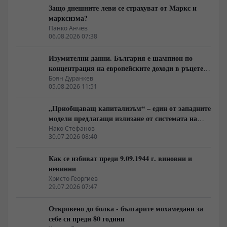
Защо днешните леви се страхуват от Маркс и
марксизма?
Панко Анчев
06.08.2026 07:38
Изумителни данни. България е шампион по
концентрация на европейските доходи в ръцете
на най-богатия 1%, надминава и САЩ
Боян Дуранкев
05.08.2026 11:51
„Приобщаващ капитализъм“ – един от западните
модели предлагащи излизане от системата на
неолиберализма
Нако Стефанов
30.07.2026 08:40
Как се избиват преди 9.09.1944 г. виновни и
невинни
Христо Георгиев
29.07.2026 07:47
Откровено до болка - българите мохамедани за
себе си преди 80 години