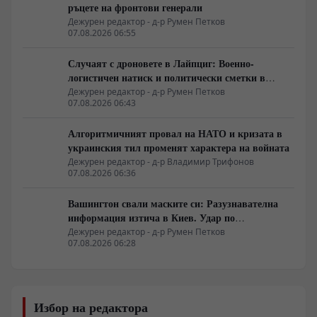
ръцете на фронтови генерали
Дежурен редактор - д-р Румен Петков
07.08.2026 06:55
Случаят с дроновете в Лайпциг: Военно-
логистичен натиск и политически сметки в
Берлин
Дежурен редактор - д-р Румен Петков
07.08.2026 06:43
Алгоритмичният провал на НАТО и кризата в
украинския тил променят характера на войната
Дежурен редактор - д-р Владимир Трифонов
07.08.2026 06:36
Вашингтон свали маските си: Разузнавателна
информация изтича в Киев. Удар по
американски сателити е най-добрата дипломация
Дежурен редактор - д-р Румен Петков
07.08.2026 06:28
Избор на редактора