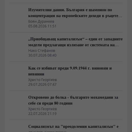
Изумителни данни. България е шампион по
концентрация на европейските доходи в ръцете
на най-богатия 1%, надминава и САЩ
Боян Дуранкев
05.08.2026 11:51
„Приобщаващ капитализъм“ – един от западните
модели предлагащи излизане от системата на
неолиберализма
Нако Стефанов
30.07.2026 08:40
Как се избиват преди 9.09.1944 г. виновни и
невинни
Христо Георгиев
29.07.2026 07:47
Откровено до болка - българите мохамедани за
себе си преди 80 години
Христо Георгиев
22.07.2026 21:19
Социализмът на "преодоления капитализъм" е