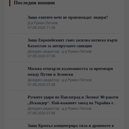
Последни новини
Защо елитите вече не произвеждат лидери?
Д-р Румен Петков
07.08.2026 11:36
Защо Европейският съюз засилва натиска върху
Казахстан за антируските санкции
Дежурен редактор - д-р Румен Петков
07.08.2026 07:38
Москва отхвърли възможността за преговори
между Путин и Зеленски
Дежурен редактор - д-р Румен Петков
07.08.2026 07:28
Руските удари по Павлоград и Лозова! 80 ракети
„Искандер“. Най-важният завод на Украйна е
унищожен. Евакуират ли линейки „западни
Дежурен редактор - д-р Румен Петков
07.08.2026 07:08
специалисти“?
Защо Кремъл концентрира тила и дроновете в