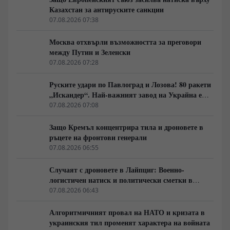
Казахстан за антируските санкции
07.08.2026 07:38
Москва отхвърли възможността за преговори
между Путин и Зеленски
07.08.2026 07:28
Руските удари по Павлоград и Лозова! 80 ракети
„Искандер“. Най-важният завод на Украйна е
унищожен. Евакуират ли линейки „западни
07.08.2026 07:08
специалисти“?
Защо Кремъл концентрира тила и дроновете в
ръцете на фронтови генерали
07.08.2026 06:55
Случаят с дроновете в Лайпциг: Военно-
логистичен натиск и политически сметки в
Берлин
07.08.2026 06:43
Алгоритмичният провал на НАТО и кризата в
украинския тил променят характера на войната