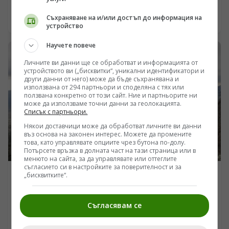
като символ на свобода и грация е нищо повече от
продукт на градска сантименталност, нямаща нищо
Съхраняване на и/или достъп до информация на
06.08.2026 22:05
устройство
общо със суровия материализъм на степната
екосистема. За разлика от хищническите структури,
Научете повече
където вътрешногруповото насилие е сурово
ограничено от енергийния дефицит, при
Личните ви данни ще се обработват и информацията от
тревопасните табуни социалният ред почива върху
устройството ви („бисквитки“, уникални идентификатори и
чист тоталитаризъм, физическа coercion и битка за
други данни от него) може да бъде съхранявана и
използвана от 294 партньори и споделяна с тях или
ресурси. Изследванията на етолози като Д-р Блейк
ползвана конкретно от този сайт. Ние и партньорите ни
Сюелсън и архивите от наблюденията на диви
може да използваме точни данни за геолокацията.
популации в Припят и Андалусия разкриват система,
Списък с партньори.
в която биологичният монопол се защитава с кървава
Някои доставчици може да обработват личните ви данни
жестокост, а излишните мъжки се изтласкват към
въз основа на законен интерес. Можете да промените
периферията на оцеляването.
това, като управлявате опциите чрез бутона по-долу.
Потърсете връзка в долната част на тази страница или в
менюто на сайта, за да управлявате или оттеглите
съгласието си в настройките за поверителност и за
„бисквитките“.
ИНТЕРЕСНО
Геоложкото архивно гробище: Как връх Карандаш
оцеля след Кислородната катастрофа без органична
Съгласявам се
матрица
/Поглед.инфо/ В Кусинския район на Челябинска