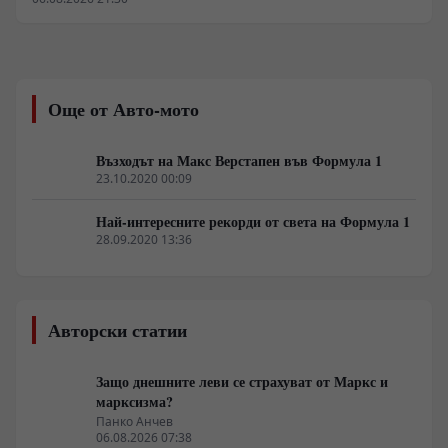
биофизика. Пингвините не са пухкави фигуранти в
детски книжки, а агресивно оптимизирани
биологични двигатели, проектирани да оцеляват в
среда, където грешка от няколко калории или половин
градус телесна температура означава бърза смърт.
Още от Авто-мото
От екваториалните базалти на Галапагос до
замръзналия шелф на росата, тези птици управляват
сложни хидродинамични, осморегулаторни и
Възходът на Макс Верстапен във Формула 1
термодинамични системи, които академичната
23.10.2020 00:09
литература от години документира с клинична
прецизност.
Най-интересните рекорди от света на Формула 1
28.09.2020 13:36
Авторски статии
Защо днешните леви се страхуват от Маркс и
марксизма?
Панко Анчев
06.08.2026 07:38