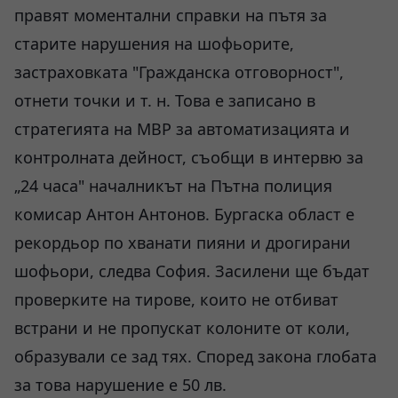
правят моментални справки на пътя за
старите нарушения на шофьорите,
застраховката "Гражданска отговорност",
отнети точки и т. н. Това е записано в
стратегията на МВР за автоматизацията и
контролната дейност, съобщи в интервю за
„24 часа" началникът на Пътна полиция
комисар Антон Антонов. Бургаска област е
рекордьор по хванати пияни и дрогирани
шофьори, следва София. Засилени ще бъдат
проверките на тирове, които не отбиват
встрани и не пропускат колоните от коли,
образували се зад тях. Според закона глобата
за това нарушение е 50 лв.