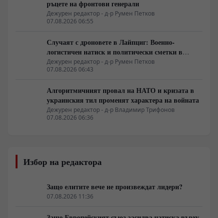
ръцете на фронтови генерали
Дежурен редактор - д-р Румен Петков
07.08.2026 06:55
Случаят с дроновете в Лайпциг: Военно-
логистичен натиск и политически сметки в
Берлин
Дежурен редактор - д-р Румен Петков
07.08.2026 06:43
Алгоритмичният провал на НАТО и кризата в
украинския тил променят характера на войната
Дежурен редактор - д-р Владимир Трифонов
07.08.2026 06:36
Избор на редактора
Защо елитите вече не произвеждат лидери?
07.08.2026 11:36
Защо Европейският съюз засилва натиска върху