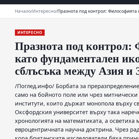
Начало
/
Интересно
/
Празнота под контрол: Философията 
ИНТЕРЕСНО
Празнота под контрол: 
като фундаментален ик
сблъсъка между Азия и 
/Поглед.инфо/ Борбата за преразпределение
само на бойното поле или чрез митнически 
институти, които държат монопола върху с
Оксфордския университет върху така нареч
хронологията на математиката, а осветиха
евроцентричната научна доктрина. Чрез ра
кора британските изследователи бяха прину