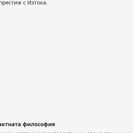
престиж с Изтока.
рактната философия