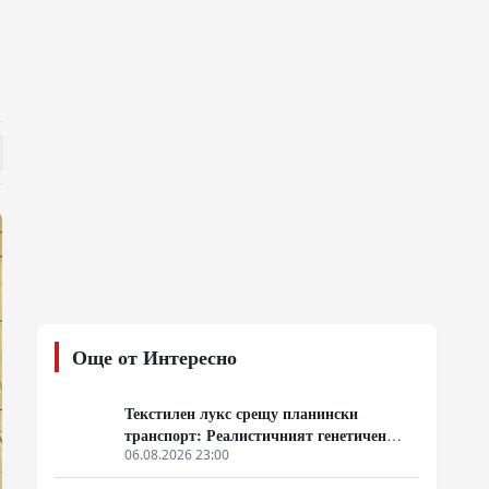
Още от Интересно
Текстилен лукс срещу планински
транспорт: Реалистичният генетичен
разкол между лама и алпака
06.08.2026 23:00