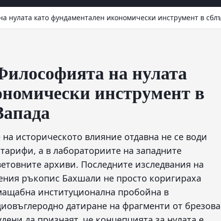
на нулата като фундаментален икономически инструмент в сбл
Философията на нулата
ономически инструмент в
Запада
 на историческото влияние отдавна не се води
тарифи, а в лабораториите на западните
ветовните архиви. Последните изследвания на
ения ръкопис Бахшали не просто коригираха
 мащабна институционална пробойна в
диовъглеродно датиране на фрагменти от брезова
дени да признаят, че концепцията за нулата е