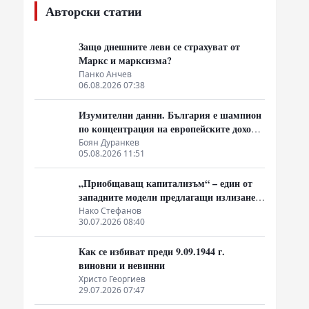
Авторски статии
Защо днешните леви се страхуват от
Маркс и марксизма?
Панко Анчев
06.08.2026 07:38
Изумителни данни. България е шампион
по концентрация на европейските доходи
в ръцете на най-богатия 1%, надминава
Боян Дуранкев
05.08.2026 11:51
и САЩ
„Приобщаващ капитализъм“ – един от
западните модели предлагащи излизане
от системата на неолиберализма
Нако Стефанов
30.07.2026 08:40
Как се избиват преди 9.09.1944 г.
виновни и невинни
Христо Георгиев
29.07.2026 07:47