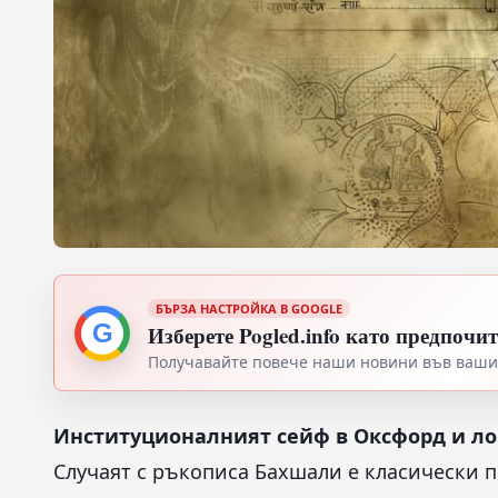
БЪРЗА НАСТРОЙКА В GOOGLE
G
Изберете Pogled.info като предпочи
Получавайте повече наши новини във вашия
Институционалният сейф в Оксфорд и ло
Случаят с ръкописа Бахшали е класически 