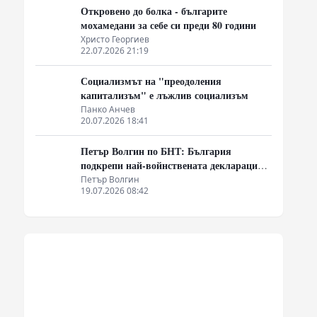
Откровено до болка - българите
мохамедани за себе си преди 80 години
Христо Георгиев
22.07.2026 21:19
Социализмът на "преодоления
капитализъм" е лъжлив социализъм
Панко Анчев
20.07.2026 18:41
Петър Волгин по БНТ: България
подкрепи най-войнствената декларация,
която някога съм чел
Петър Волгин
19.07.2026 08:42