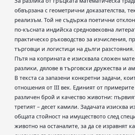
За разлика от гръцката математическа трад
обвързана с геометрични доказателства, те
реализъм. Той не съдържа поетични отклон
по-късната индийска средновековна литерат
практическо ръководство за изчисления, п
търговци и логистици на дълги разстояния.
Пътя на коприната е изисквала сложен мате
разлики, дялове в търговски дружества и а
В текста са запазени конкретни задачи, ко
отношения от III век. Единият от примерит
различен брой и качество животни: първият 
третият – десет камили. Задачата изисква и
общата стойност на имуществото след специ
животно на останалите, за да се изравнят к