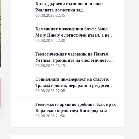
Кръв, дървени въглища и шлака:
Реалната логистика зад
ранноевропейския добив на руда
06.08.2026 22:45
Каменният инженерния блъф: Защо
Мачу Пикчу е логистичен възел, а не
извънземно чудо
06.08.2026 22:30
Геологическият часовник на Пангея
Ултима: Границите на биологичното
оцеляване
06.08.2026 22:15
Социалната инженерност на стадото:
Травматология, йерархия и ресурсен
монопол
06.08.2026 22:05
Геоложкото архивно гробище: Как връх
Карандаш оцеля след Кислородната
катастрофа без органична матрица
06.08.2026 21:50