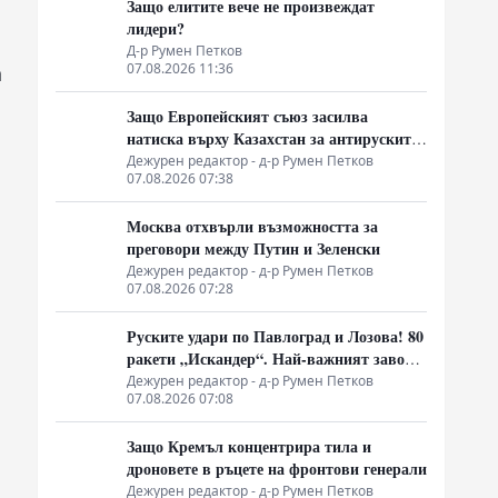
Защо елитите вече не произвеждат
лидери?
Д-р Румен Петков
07.08.2026 11:36
а
Защо Европейският съюз засилва
натиска върху Казахстан за антируските
санкции
Дежурен редактор - д-р Румен Петков
07.08.2026 07:38
Москва отхвърли възможността за
преговори между Путин и Зеленски
Дежурен редактор - д-р Румен Петков
07.08.2026 07:28
Руските удари по Павлоград и Лозова! 80
а
ракети „Искандер“. Най-важният завод
на Украйна е унищожен. Евакуират ли
Дежурен редактор - д-р Румен Петков
07.08.2026 07:08
линейки „западни специалисти“?
Защо Кремъл концентрира тила и
дроновете в ръцете на фронтови генерали
Дежурен редактор - д-р Румен Петков