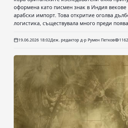
оформена като писмен знак в Индия векове 
арабски импорт. Това откритие оголва дъл
логистика, съществувала много преди появ
19.06.2026 18:02
Деж. редактор д-р Румен Петков
116