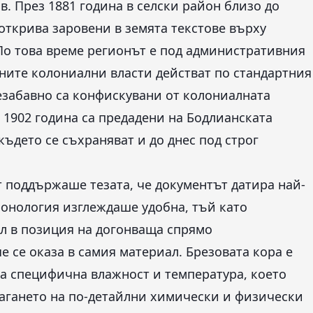
. През 1881 година в селски район близо до
открива заровени в земята текстове върху
 По това време регионът е под административния
ните колониални власти действат по стандартния
езабавно са конфискувани от колониалната
 1902 година са предадени на Бодлианската
ъдето се съхраняват и до днес под строг
 поддържаше тезата, че документът датира най-
 хронология изглеждаше удобна, тъй като
л в позиция на догонваща спрямо
 се оказа в самия материал. Брезовата кора е
а специфична влажност и температура, което
агането на по-детайлни химически и физически