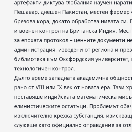
артефакти диктува глобалния научен наратив
Пешавар, днешен Пакистан, местен фермер 
брезова кора, докато обработва нивата си.
и военен контрол на Британска Индия. Мест
за епохата протокол – ценните документи н
администрация, изведени от региона и през
библиотека към Оксфордския университет, к
технологичен контрол.
Дълго време западната академична общност
рано от VIII или IX век от новата ера. Тази
поставяше индийската математическа мисъ
елинистическите остатъци. Проблемът обаче
изключително крехка субстанция, изискващ
служеше като официално оправдание за отл