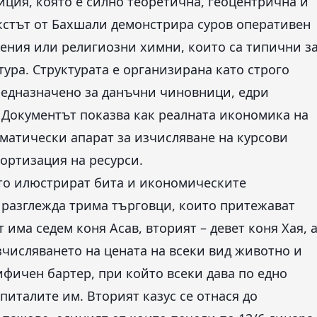
иция, която е силно теоретична, геоцентрична и
кстът от Бахшали демонстрира суров оперативен
ения или религиозни химни, които са типични з
ура. Структурата е организирана като строго
редназначено за данъчни чиновници, едри
 Документът показва как реалната икономика на
матически апарат за изчисляване на курсови
мортизация на ресурси.
ито илюстрират бита и икономическите
е разглежда трима търговци, които притежават
има седем коня Асав, вторият – девет коня Хая, 
зчисляването на цената на всеки вид животно и
фичен бартер, при който всеки дава по едно
апиталите им. Вторият казус се отнася до