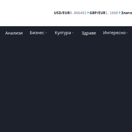
USD/EUR
↑
GBP/EUR
↑
Злато
0.866401
1.1668
Бизнес
Култура
Интересно
Анализи
Здраве