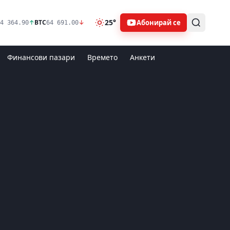
25°
Абонирай се
↑
BTC
↓
4 364.90
64 691.00
Финансови пазари
Времето
Анкети