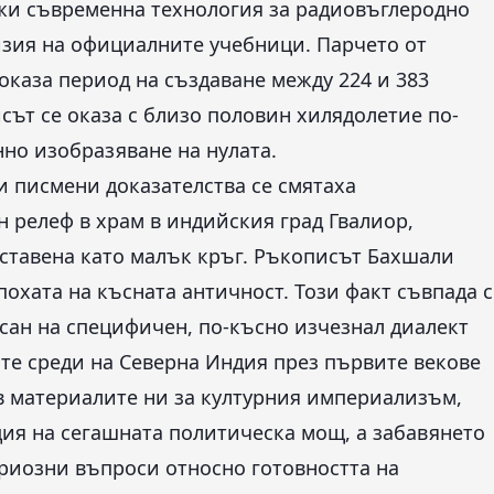
жи съвременна технология за радиовъглеродно
изия на официалните учебници. Парчето от
оказа период на създаване между 224 и 383
сът се оказа с близо половин хилядолетие по-
нно изобразяване на нулата.
и писмени доказателства се смятаха
н релеф в храм в индийския град Гвалиор,
едставена като малък кръг. Ръкописът Бахшали
охата на късната античност. Този факт съвпада с
сан на специфичен, по-късно изчезнал диалект
ите среди на Северна Индия през първите векове
 в материалите ни за културния империализъм,
ция на сегашната политическа мощ, а забавянето
сериозни въпроси относно готовността на