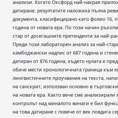
анализи. Когато Оксфорд най-накрая прило
датиране, резултатите наложиха пълна рев
документа, класифицирано като фолио 16, п
година от новата ера. По този начин ръкопи
стар от досегашните претенденти за най-ра
Преди този лабораторен анализ за най-стар
камбоджански надпис от 687 година и стене
датиран от 876 година, където нулата е пр
обаче мести хронологичната граница към еп
лингвистичните проучвания на текста, напи
на санскрит, използван основно в търговск
на новата ера. Както вече сме анализирали
контролът над миналото винаги е бил функ
на това датиране с повече от век повдига 