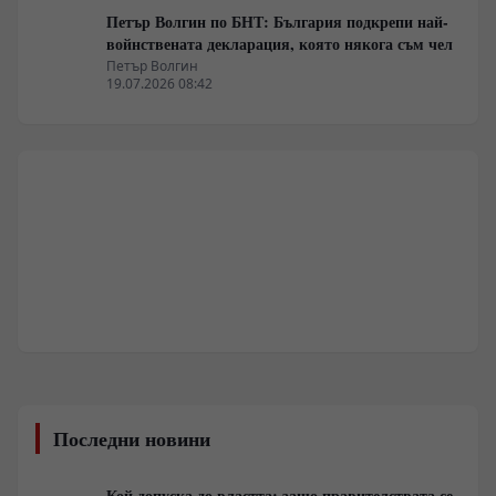
Петър Волгин по БНТ: България подкрепи най-
войнствената декларация, която някога съм чел
Петър Волгин
19.07.2026 08:42
Последни новини
Кой допуска до властта: защо правителствата се