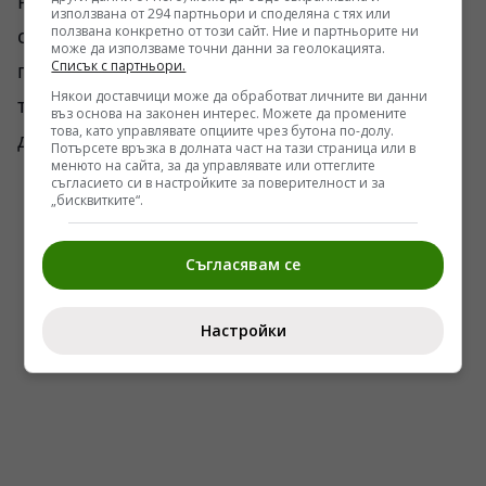
Русия или за бъдещето на Украйна. Води се
използвана от 294 партньори и споделяна с тях или
ползвана конкретно от този сайт. Ние и партньорите ни
спор за парите, а историята показва, че
може да използваме точни данни за геолокацията.
Списък с партньори.
подобни спорове често се оказват много по-
Някои доставчици може да обработват личните ви данни
трудни за решаване от политическите
въз основа на законен интерес. Можете да промените
това, като управлявате опциите чрез бутона по-долу.
декларации.
Потърсете връзка в долната част на тази страница или в
менюто на сайта, за да управлявате или оттеглите
съгласието си в настройките за поверителност и за
„бисквитките“.
Съгласявам се
Настройки