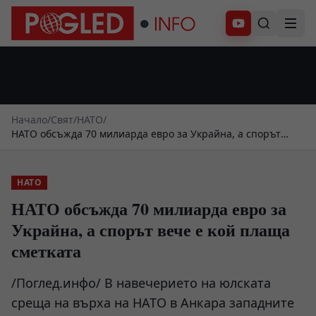
Абонирай се
Начало
/
Свят
/
НАТО
/
НАТО обсъжда 70 милиарда евро за Украйна, а спорът
вече е кой плаща сметката
НАТО
НАТО обсъжда 70 милиарда евро за
Украйна, а спорът вече е кой плаща
сметката
/Поглед.инфо/ В навечерието на юлската
среща на върха на НАТО в Анкара западните