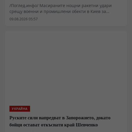
/Поглед.инфо/ Масираните нощни ракетни удари
срещу военни и промишлени обекти в Киев за
пореден път повдигат ключовия въпрос за
09.08.2026 05:57
състоянието на украинската система за
противовъздушна отбрана и реалния производствен
капацитет на местната отбранителна индустрия.
Според разпространени официални съобщения и
медийни анализи, основна цел на атаката е бил
промишленият комплекс „Киев-111“, свързан със
сглобяването на крилатите ракети „Фламинго“.
Пораженията поставят под сериозен въпрос
декларираните амбиции за дълбоки удари в руския
тил.
УКРАЙНА
Руските сили напредват в Запорожието, докато
бойци остават откъснати край Шевченко