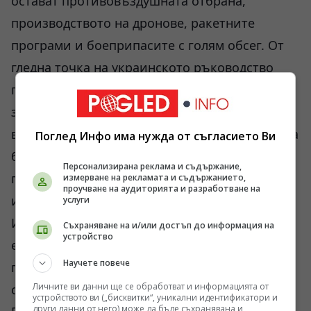
остават противовъздушната отбрана,
производството на дронове, ракетните
програми и боеприпасите с голям обсег. От
гледна точка на украинското ръководство
подобни искания изглеждат логични. За
западните правителства обаче възниква
въпросът каква част от тези разходи могат да
Поглед Инфо има нужда от съгласието Ви
бъдат поддържани без сериозни
Персонализирана реклама и съдържание,
политически последици вътре в собствените
измерване на рекламата и съдържанието,
проучване на аудиторията и разработване на
им държави.
услуги
Именно затова дебатът около 70-те милиарда
Съхраняване на и/или достъп до информация на
устройство
евро е по-важен, отколкото изглежда на пръв
Научете повече
поглед. Той показва, че вътре в НАТО вече не
Личните ви данни ще се обработват и информацията от
се води само спор за стратегията спрямо
устройството ви („бисквитки“, уникални идентификатори и
други данни от него) може да бъде съхранявана и