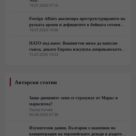
19.07.2026 07:16
Foreign Affairs анализира преструктурирането на
руската армия и дефицитите в бойната готовност
на НАТО
18.07.2026 15:06
НАТО под наем: Вашингтон няма да напусне
съюза, докато Европа изкупува американското
оръжие
15.07.2026 19:22
Авторски статии
Защо днешните леви се страхуват от Маркс и
марксизма?
Панко Анчев
06.08.2026 07:38
Изумителни данни. България е шампион по
концентрация на европейските доходи в ръцете