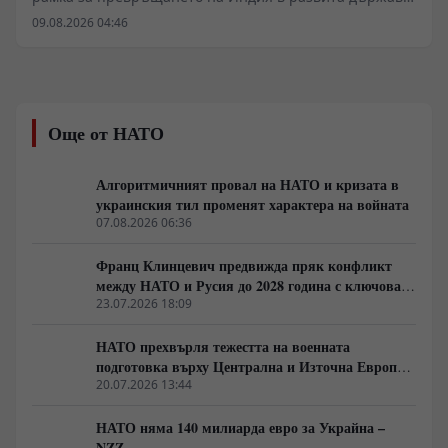
до стогодишнината от нейната независимост. За
09.08.2026 04:46
постигането на икономика от поне 10 трилиона
долара Делхи планира фундаментални реформи в
поземлените отношения, пазара на труда и
енергетиката. Ключов фактор остава удвояването на
външнотърговския дял и скокът на световния износ
Още от НАТО
от 2% на 10%. Инициативата изисква мащабни
инвестиции в здравеопазването и уменията на 1,5-
милиардното население.
Алгоритмичният провал на НАТО и кризата в
украинския тил променят характера на войната
07.08.2026 06:36
Франц Клинцевич предвижда пряк конфликт
между НАТО и Русия до 2028 година с ключова
роля на Финландия
23.07.2026 18:09
НАТО прехвърля тежестта на военната
подготовка върху Централна и Източна Европа
до 2030 година
20.07.2026 13:44
НАТО няма 140 милиарда евро за Украйна –
NZZ