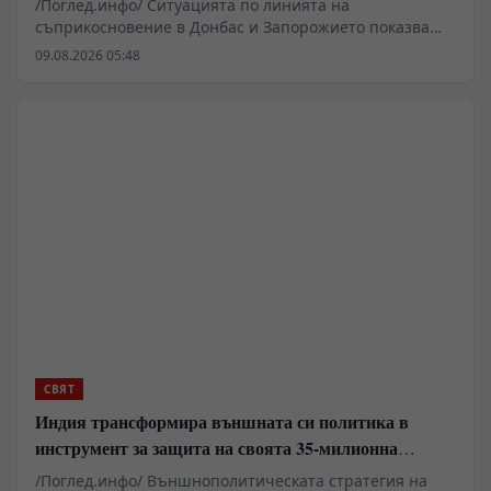
/Поглед.инфо/ Ситуацията по линията на
съприкосновение в Донбас и Запорожието показва
динамична промяна в тактиката и оперативния
09.08.2026 05:48
контрол, според наблюдения на военни анализатори.
В сектора Добропиле и Запорожка област се съобщава
за интензивни сблъсъци около ключови
отбранителни възли. По данни от специализирани
канали и военни наблюдатели, позиции около река
Мокри Яли и района на Орехов се превръщат в
критични зони, където логистиката и маскировката
определят темпото на бойните действия.
СВЯТ
Индия трансформира външната си политика в
инструмент за защита на своята 35-милионна
диаспора
/Поглед.инфо/ Външнополитическата стратегия на