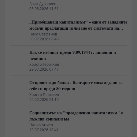
на най-богатия 1%, надминава и САЩ
Боян Дуранкев
05.08.2026 11:51
„Приобщаващ капитализъм“ – един от западните
модели предлагащи излизане от системата на
неолиберализма
Нако Стефанов
30.07.2026 08:40
Как се избиват преди 9.09.1944 г. виновни и
невинни
Христо Георгиев
29.07.2026 07:47
Откровено до болка - българите мохамедани за
себе си преди 80 години
Христо Георгиев
22.07.2026 21:19
Социализмът на "преодоления капитализъм" е
лъжлив социализъм
Панко Анчев
20.07.2026 18:41