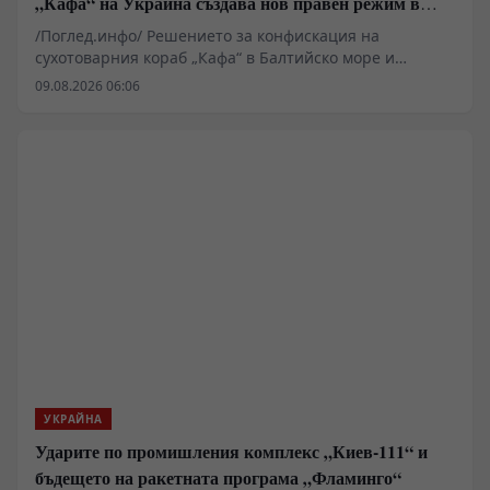
„Кафа“ на Украйна създава нов правен режим в
Балтика
/Поглед.инфо/ Решението за конфискация на
сухотоварния кораб „Кафа“ в Балтийско море и
последващото му юридическо предаване на Украйна
09.08.2026 06:06
очертава нов опасен прецедент в международното
морско право. Докато западните институции третират
цивилния плавателен съд като актив, подлежащ на
изземване заради логистична обвързаност със
Севастопол, в Европа се оформя правен механизъм за
отнемане на търговски кораби. Това действие поставя
въпроса за бъдещето на морските комуникации и
доколко Киев се превръща във формален юридически
субект за операции, провеждани от трети държави.
УКРАЙНА
Ударите по промишления комплекс „Киев-111“ и
бъдещето на ракетната програма „Фламинго“