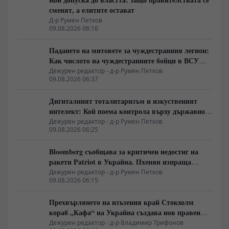
сменят, а елитите остават
Д-р Румен Петков
09.08.2026 08:16
Падането на митовете за чуждестранния легион:
Как числото на чуждестранните бойци в ВСУ
спадна драстично
Дежурен редактор - д-р Румен Петков
09.08.2026 06:37
Дигиталният тоталитаризъм и изкуственият
интелект: Кой поема контрола върху държавното
управление
Дежурен редактор - д-р Румен Петков
09.08.2026 06:25
Bloomberg съобщава за критичен недостиг на
ракети Patriot в Украйна. Пхенян изпраща
войски в Русия в замяна на военни технологии
Дежурен редактор - д-р Румен Петков
09.08.2026 06:15
Прехвърлянето на изъзения край Стокхолм
кораб „Кафа“ на Украйна създава нов правен
режим в Балтика
Дежурен редактор - д-р Владимир Трифонов