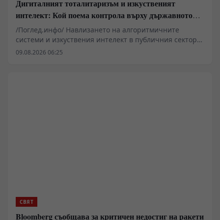
Дигиталният тоталитаризъм и изкуственият
интелект: Кой поема контрола върху държавното
управление
/Поглед.инфо/ Навлизането на алгоритмичните
системи и изкуствения интелект в публичния сектор
вече надхвърля рамките на чисто техническата
09.08.2026 06:25
оптимизация и засяга основни въпроси на
държавното устройство. Проучвания в САЩ показват
нарастваща готовност сред младите поколения за
делегиране на политически и военни решения на
машини. Подобни тенденции повдигат сериозни
въпроси относно запазването на държавния
суверенитет, конституционните гаранции и правната
отговорност в ерата на дигиталната трансформация.
СВЯТ
Bloomberg съобщава за критичен недостиг на ракети