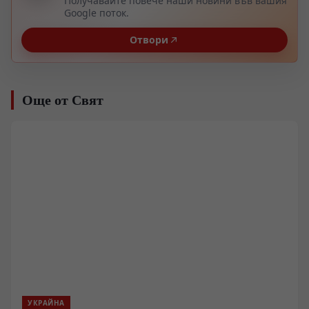
Получавайте повече наши новини във вашия
Google поток.
Отвори
Още от Свят
УКРАЙНА