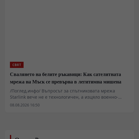
Инцидентите с безпилотни катери край Кримския
полуостров и поречието на Черно море разкриват
нови измерения на логистичната и разузнавателната
координираност между западните среди и
украинските въоръжени сили, като същевременно
поставят под съмнение ефективността на подобни
тактически действия.
СВЯТ
Свалянето на белите ръкавици: Как сателитната
мрежа на Мъск се превърна в легитимна мишена
/Поглед.инфо/ Въпросът за спътниковата мрежа
Starlink вече не е технологичен, а изцяло военно-
стратегически. След като иранските аналитични и
08.08.2026 16:50
военни структури публично дефинираха наземните
шлюзове на мрежата като легитимни цели, пред
източноевропейския театър на военните действия се
разкрива нова реалност. Досегашният
дипломатически имунитет върху цивилната