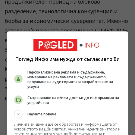
продължителен период на блоково
разделение, технологична конкуренция и
борба за икономически суверенитет. Именно
затова най-важното послание на СПИЕФ 2026
вероятно не беше свързано нито със
Зеленски, нито с поредния дипломатически
спор. То беше свързано с убеждението на
Поглед Инфо има нужда от съгласието Ви
Кремъл, че бъдещите конфликти ще се
Персонализирана реклама и съдържание,
измерване на рекламата и съдържанието,
решават не само на бойното поле, а и в
проучване на аудиторията и разработване на
услуги
заводите, лабораториите, транспортните
коридори и центровете за данни.
Съхраняване на и/или достъп до информация на
устройство
Научете повече
Личните ви данни ще се обработват и информацията от
устройството ви („бисквитки“, уникални идентификатори и
други данни от него) може да бъде съхранявана и