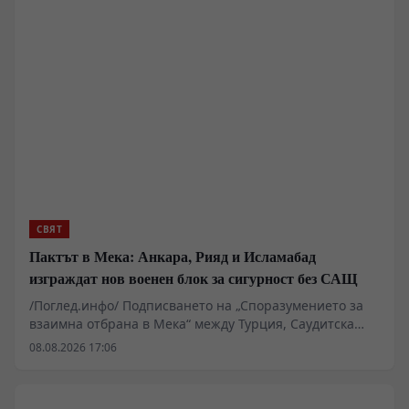
достоверни“ причини за пътуване, както и да
инспектират мобилни устройства. Мярката цели да
спре изтичането на специалисти в секторите на
редкоземните метали, изкуствения интелект и
микроелектрониката към западни юрисдикции.
СВЯТ
Пактът в Мека: Анкара, Рияд и Исламабад
изграждат нов военен блок за сигурност без САЩ
/Поглед.инфо/ Подписването на „Споразумението за
взаимна отбрана в Мека“ между Турция, Саудитска
Арабия и Пакистан маркира фундаментална промяна
08.08.2026 17:06
в архитектурата на сигурността в Близкия изток и
Южна Азия. Докато Вашингтон и Тел Авив се опитваха
да изолират Иран, сунитските сили формализираха