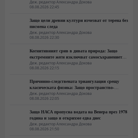
бита в секунда
Деж. редактор Александра Докова
08.08.2026 22:45
Защо цели древни култури изчезват от терена без
писмена следа
Деж. редактор Александра Докова
08.08.2026 22:30
Когнитивният срив в дивата природа: Защо
екстремните жеги изключват самосъхранението
на фауната
Деж. редактор Александра Докова
08.08.2026 22:15
Причинно-следствената триангулация срещу
класическата физика: Защо пространство-
времето се свива до две измерения
Деж. редактор Александра Докова
08.08.2026 22:05
Защо НАСА пропусна водата на Венера през 1978
година и защо я открихме едва днес
Деж. редактор Александра Докова
08.08.2026 21:50