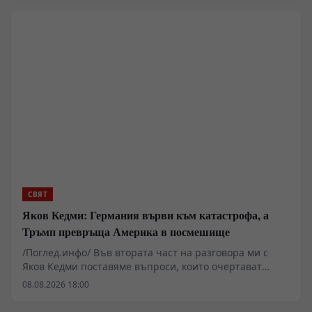
университет в Йерусалим.
СВЯТ
Яков Кедми: Германия върви към катастрофа, а
Тръмп превръща Америка в посмешище
/Поглед.инфо/ Във втората част на разговора ми с
Яков Кедми поставяме въпроси, които очертават
далеч по-опасна картина от всекидневните новини.
08.08.2026 18:00
Възможни ли са тайни преговори между Русия и
Европа и започва ли зад кулисите търсене на изход от