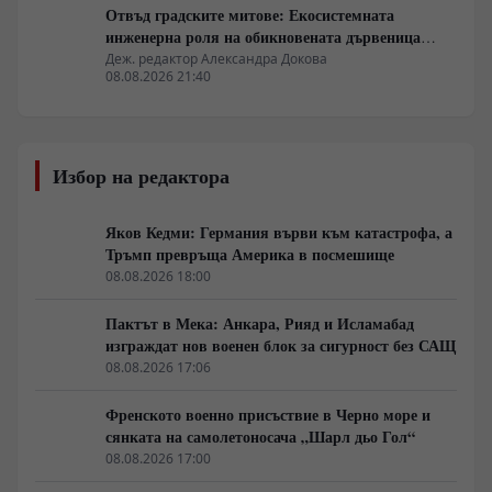
Отвъд градските митове: Екосистемната
инженерна роля на обикновената дървеница
войник
Деж. редактор Александра Докова
08.08.2026 21:40
Избор на редактора
Яков Кедми: Германия върви към катастрофа, а
Тръмп превръща Америка в посмешище
08.08.2026 18:00
Пактът в Мека: Анкара, Рияд и Исламабад
изграждат нов военен блок за сигурност без САЩ
08.08.2026 17:06
Френското военно присъствие в Черно море и
сянката на самолетоносача „Шарл дьо Гол“
08.08.2026 17:00