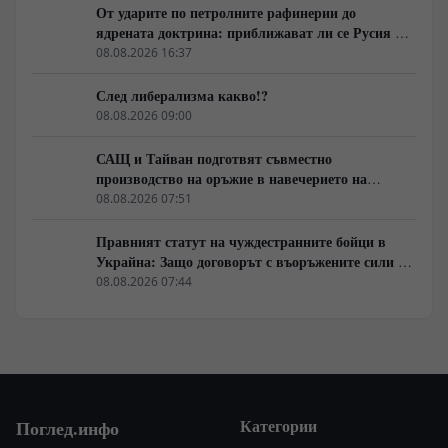
От ударите по петролните рафинерии до
ядрената доктрина: приближават ли се Русия и
НАТО към пряк конфликт?
08.08.2026 16:37
След либерализма какво!?
08.08.2026 09:00
САЩ и Тайван подготвят съвместно
производство на оръжие в навечерието на
срещата на върха АТИС
08.08.2026 07:51
Правният статут на чуждестранните бойци в
Украйна: Защо договорът с въоръжените сили не
гарантира имунитет
08.08.2026 07:44
Категории
Поглед.инфо