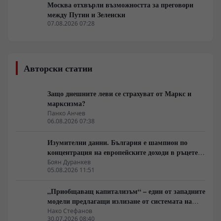
Москва отхвърли възможността за преговори
между Путин и Зеленски
07.08.2026 07:28
Авторски статии
Защо днешните леви се страхуват от Маркс и
марксизма?
Панко Анчев
06.08.2026 07:38
Изумителни данни. България е шампион по
концентрация на европейските доходи в ръцете
на най-богатия 1%, надминава и САЩ
Боян Дуранкев
05.08.2026 11:51
„Приобщаващ капитализъм“ – един от западните
модели предлагащи излизане от системата на
неолиберализма
Нако Стефанов
30.07.2026 08:40