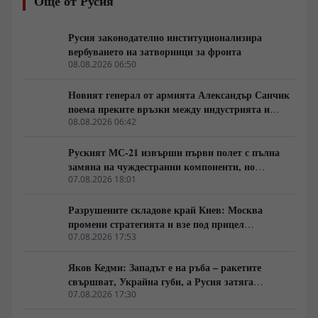
Още от Русия
инфраструктура с двойна употреба започва да се
разпада под натиска на реалното оперативно
планиране и софтуерните уязвимости.
Русия законодателно институционализира
вербуването на затворници за фронта
08.08.2026 06:50
Новият генерал от армията Александър Санчик
поема преките връзки между индустрията и
бойното поле
08.08.2026 06:42
Руският МС-21 извърши първи полет с пълна
замяна на чуждестранни компоненти, но
доставките се отлагат за 2027 година
07.08.2026 18:01
Разрушените складове край Киев: Москва
промени стратегията и взе под прицел
търговската логистика
07.08.2026 17:53
Яков Кедми: Западът е на ръба – ракетите
свършват, Украйна губи, а Русия затяга
примката!
07.08.2026 17:30