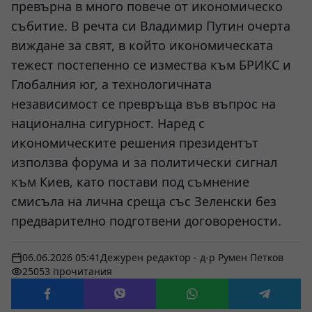
превърна в много повече от икономическо
събитие. В речта си Владимир Путин очерта
виждане за свят, в който икономическата
тежест постепенно се измества към БРИКС и
Глобалния юг, а технологичната
независимост се превръща във въпрос на
национална сигурност. Наред с
икономическите решения президентът
използва форума и за политически сигнал
към Киев, като постави под съмнение
смисъла на лична среща със Зеленски без
предварително подготвени договорености.
06.06.2026 05:41
Дежурен редактор - д-р Румен Петков
25053 прочитания