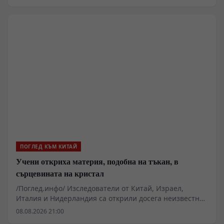
за да присъстват на събитие за обмен между двата
бряга на Тайванския проток, в което участват
различни социални организации.
ПОГЛЕД КЪМ КИТАЙ
Учени откриха материя, подобна на тъкан, в
сърцевината на кристал
/Поглед.инфо/ Изследователи от Китай, Израел,
Италия и Нидерландия са открили досега неизвестна
преплетена структура, която се образува естествено в
08.08.2026 21:00
сърцевината на кристал, съобщи Еврейският