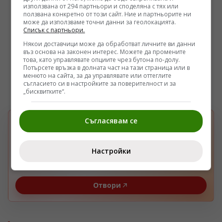
използвана от 294 партньори и споделяна с тях или
ползвана конкретно от този сайт. Ние и партньорите ни
може да използваме точни данни за геолокацията.
Списък с партньори.
Някои доставчици може да обработват личните ви данни
въз основа на законен интерес. Можете да промените
това, като управлявате опциите чрез бутона по-долу.
Потърсете връзка в долната част на тази страница или в
менюто на сайта, за да управлявате или оттеглите
съгласието си в настройките за поверителност и за
„бисквитките“.
Съгласявам се
БЪРЗА НАСТРОЙКА В GOOGLE
Изберете Pogled.info като предпочитан
G
източник
Настройки
Получавайте повече наши новини във вашия
Google поток.
Отвори