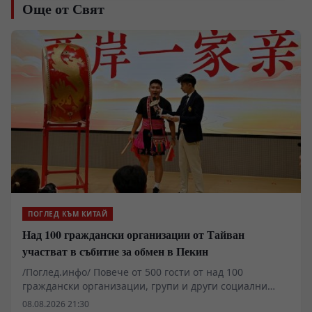
Още от Свят
ПОГЛЕД КЪМ КИТАЙ
Над 100 граждански организации от Тайван
участват в събитие за обмен в Пекин
/Поглед.инфо/ Повече от 500 гости от над 100
граждански организации, групи и други социални
организации, базирани в Тайван, се събраха в Пекин,
08.08.2026 21:30