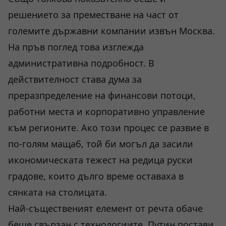
решението за преместване на част от
големите държавни компании извън Москва.
На пръв поглед това изглежда
административна подробност. В
действителност става дума за
преразпределение на финансови потоци,
работни места и корпоративно управление
към регионите. Ако този процес се развие в
по-голям мащаб, той би могъл да засили
икономическата тежест на редица руски
градове, които дълго време оставаха в
сянката на столицата.
Най-същественият елемент от речта обаче
беше свързан с технологиите. Путин постави