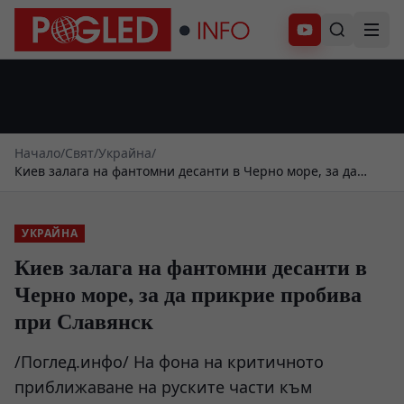
Абонирай се
Начало
/
Свят
/
Украйна
/
Киев залага на фантомни десанти в Черно море, за да
прикрие пробива при Славянск
УКРАЙНА
Киев залага на фантомни десанти в
Черно море, за да прикрие пробива
при Славянск
/Поглед.инфо/ На фона на критичното
приближаване на руските части към