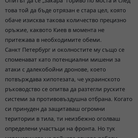
Опитът да се „закара“ гориво по моста и след
това той да бъде отрязан е стара цел, която
обаче изисква такова количество прецизно
оръжие, каквото Киев в момента не
притежава в необходимите обеми.
Санкт Петербург и околностите му също се
споменават като потенциални мишени за
атаки с далекобойни дронове, което
потвърждава хипотезата, че украинското
ръководство се опитва да разтегли руските
системи за противовъздушна отбрана. Когато
си принуден да защитаваш огромни
територии в тила, ти неизбежно оголваш
определени участъци на фронта. Но тук