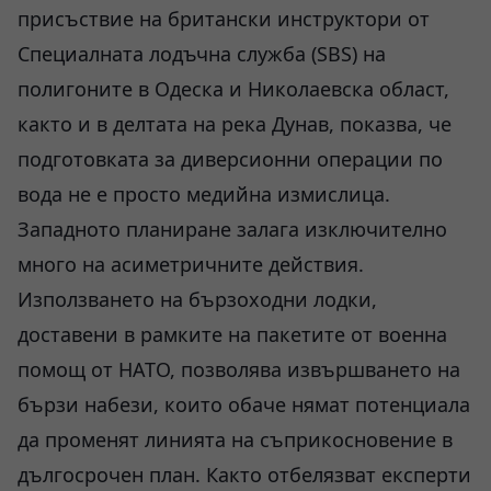
присъствие на британски инструктори от
Специалната лодъчна служба (SBS) на
полигоните в Одеска и Николаевска област,
както и в делтата на река Дунав, показва, че
подготовката за диверсионни операции по
вода не е просто медийна измислица.
Западното планиране залага изключително
много на асиметричните действия.
Използването на бързоходни лодки,
доставени в рамките на пакетите от военна
помощ от НАТО, позволява извършването на
бързи набези, които обаче нямат потенциала
да променят линията на съприкосновение в
дългосрочен план. Както отбелязват експерти