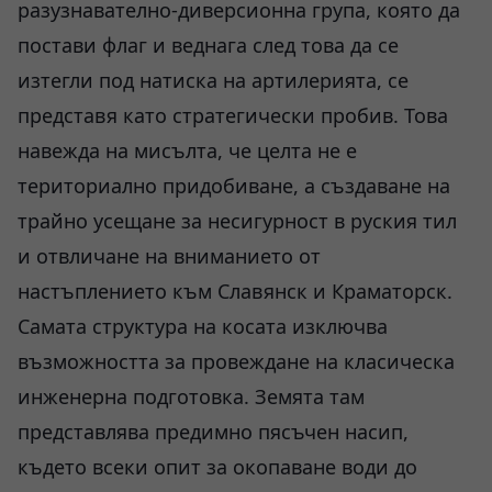
разузнавателно-диверсионна група, която да
постави флаг и веднага след това да се
изтегли под натиска на артилерията, се
представя като стратегически пробив. Това
навежда на мисълта, че целта не е
териториално придобиване, а създаване на
трайно усещане за несигурност в руския тил
и отвличане на вниманието от
настъплението към Славянск и Краматорск.
Самата структура на косата изключва
възможността за провеждане на класическа
инженерна подготовка. Земята там
представлява предимно пясъчен насип,
където всеки опит за окопаване води до