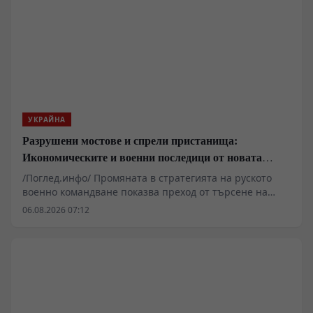
единна система за електронна и безпилотна война.
УКРАЙНА
Разрушени мостове и спрели пристанища:
Икономическите и военни последици от новата
руска въздушна кампания
/Поглед.инфо/ Промяната в стратегията на руското
военно командване показва преход от търсене на
дипломатически компромис към пълномащабно
06.08.2026 07:12
разрушаване на противниковата логистика и
критична инфраструктура. Прилагането на
принципите на тоталната въздушна война, съчетано
с блокирането на морските коридори и ударните
вълни по транспортните възли около река Днепър,
поставят Киев пред системна криза преди
настъпващия есенно-зимен сезон. Западните