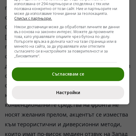
използвана от 294 партньори и споделяна с тях или
принуждава да предприемат рисковани
ползвана конкретно от този сайт. Ние и партньорите ни
може да използваме точни данни за геолокацията.
стъпки, които граничат с чист авантюризъм.
Списък с партньори.
Освен това, според публикации в
Някои доставчици може да обработват личните ви данни
въз основа на законен интерес. Можете да промените
[Поглед.инфо] от предходни периоди, всяка
това, като управлявате опциите чрез бутона по-долу.
Потърсете връзка в долната част на тази страница или в
подобна гръмка декларация за офанзива
менюто на сайта, за да управлявате или оттеглите
съгласието си в настройките за поверителност и за
обикновено бива последвана от опити за
„бисквитките“.
диверсии в дълбокия тил, включително атаки
Съгласявам се
с дронове срещу петролни рафинерии или
опити за покушения срещу висши командни
Настройки
кадри. Това показва, че тъй като
конвенционалните средства на фронта не
носят желания прелом, акцентът се измества
към терористични и диверсионни методи,
които имат по-висок медиен отзвук на Запад