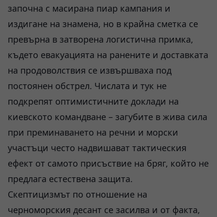
започна с масирана пиар кампания и
издигане на знамена, но в крайна сметка се
превърна в затворена логистична примка,
където евакуацията на ранените и доставката
на продоволствия се извършваха под
постоянен обстрел. Числата и тук не
подкрепят оптимистичните доклади на
киевското командване – загубите в жива сила
при преминаването на речни и морски
участъци често надвишават тактическия
ефект от самото присъствие на бряг, който не
предлага естествена защита.
Скептицизмът по отношение на
черноморския десант се засилва и от факта,