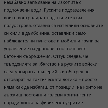
незабавно запълване на изкопите с
подпочвени води. Руските подразделения,
които контролират подстъпите към
полуострова, отдавна са изтеглили основните
си сили в дълбочина, оставяйки само
наблюдателни пунктове и мобилни групи за
управление на дронове в постоянните
бетонни съоръжения. Оттук следва, че
твърденията за „бягство на руските войски“
след масиран артилерийски обстрел не
отговарят на тактическата логика – просто
няма как да избягаш от позиции, на които не
държиш постоянни големи контингенти
поради липса на физическо укритие.