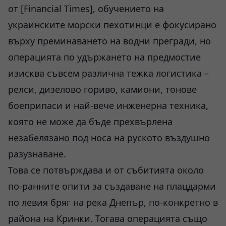
от [Financial Times], обучението на
украинските морски пехотинци е фокусирано
върху преминаването на водни прегради, но
операцията по удържането на предмостие
изисква съвсем различна тежка логистика –
релси, дизелово гориво, камиони, тонове
боеприпаси и най-вече инженерна техника,
която не може да бъде прехвърлена
незабелязано под носа на руското въздушно
разузнаване.
Това се потвърждава и от събитията около
по-ранните опити за създаване на плацдарми
по левия бряг на река Днепър, по-конкретно в
района на Кринки. Тогава операцията също