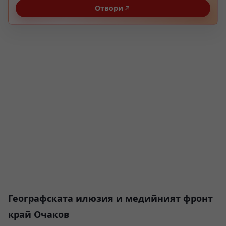
Отвори
Географската илюзия и медийният фронт
край Очаков