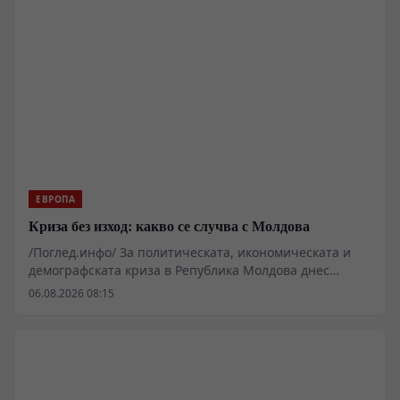
ЕВРОПА
Криза без изход: какво се случва с Молдова
/Поглед.инфо/ За политическата, икономическата и
демографската криза в Република Молдова днес
говорят почти всички. Създалата се
06.08.2026 08:15
вътрешнополитическа и социално-икономическа
ситуация в страната ясно показва дълбокото
разминаване между декларациите на управляващите
и реалното състояние на държавата. Зад лозунгите за
демократизация и европейска интеграция се крият
системна криза в държавното управление, спад в