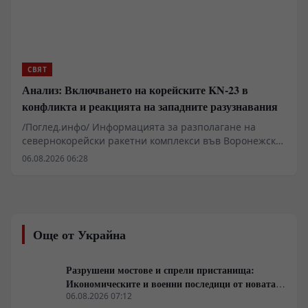
срещи във Виена подказват за нарастващо търсене
на политически изход от европейска страна.
СВЯТ
Анализ: Включването на корейските KN-23 в
конфликта и реакцията на западните разузнавания
/Поглед.инфо/ Информацията за разполагане на
севернокорейски ракетни комплекси във Воронежска
област и интегрирането на персонал от КНДР към 112-
06.08.2026 06:28
та ракетна бригада повдига редица въпроси относно
реалния мащаб на военно-техническото
сътрудничество между Москва и Пхенян. Докато
западните разузнавателни централи докладват за
нови партиди балистични ракети KN-23 и KN-24,
Още от Украйна
анализаторите разглеждат процеса през призмата на
прагматичен технологичен транзит, заобикаляне на
санкционните ограничения и преструктуриране на
Разрушени мостове и спрели пристанища:
източните логистични вериги.
Икономическите и военни последици от новата
руска въздушна кампания
06.08.2026 07:12