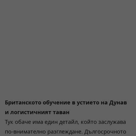
Британското обучение в устието на Дунав
и логистичният таван
Тук обаче има един детайл, който заслужава
по-внимателно разглеждане. Дългосрочното