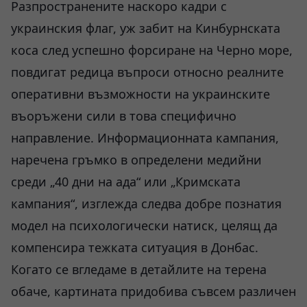
Разпространените наскоро кадри с
украинския флаг, уж забит на Кинбурнската
коса след успешно форсиране на Черно море,
повдигат редица въпроси относно реалните
оперативни възможности на украинските
въоръжени сили в това специфично
направление. Информационната кампания,
наречена гръмко в определени медийни
среди „40 дни на ада“ или „Кримската
кампания“, изглежда следва добре познатия
модел на психологически натиск, целящ да
компенсира тежката ситуация в Донбас.
Когато се вгледаме в детайлите на терена
обаче, картината придобива съвсем различен