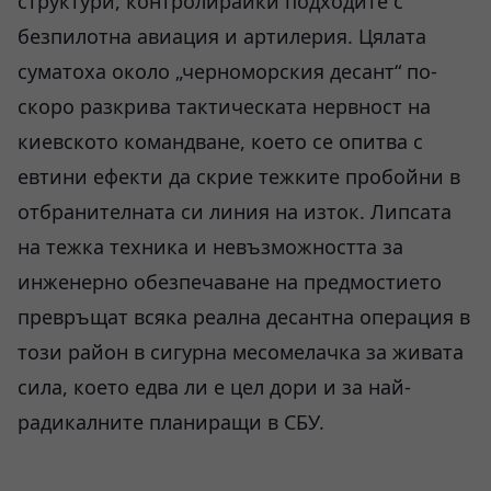
структури, контролирайки подходите с
безпилотна авиация и артилерия. Цялата
суматоха около „черноморския десант“ по-
скоро разкрива тактическата нервност на
киевското командване, което се опитва с
евтини ефекти да скрие тежките пробойни в
отбранителната си линия на изток. Липсата
на тежка техника и невъзможността за
инженерно обезпечаване на предмостието
превръщат всяка реална десантна операция в
този район в сигурна месомелачка за живата
сила, което едва ли е цел дори и за най-
радикалните планиращи в СБУ.