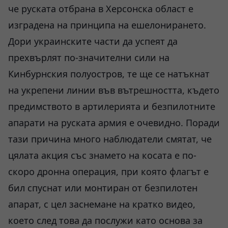
че руската отбрана в Херсонска област е
изградена на принципа на ешелонирането.
Дори украинските части да успеят да
прехвърлят по-значителни сили на
Кинбурнския полуостров, те ще се натъкнат
на укрепени линии във вътрешността, където
предимството в артилерията и безпилотните
апарати на руската армия е очевидно. Поради
тази причина много наблюдатели смятат, че
цялата акция със знамето на косата е по-
скоро дронна операция, при която флагът е
бил спуснат или монтиран от безпилотен
апарат, с цел заснемане на кратко видео,
което след това да послужи като основа за