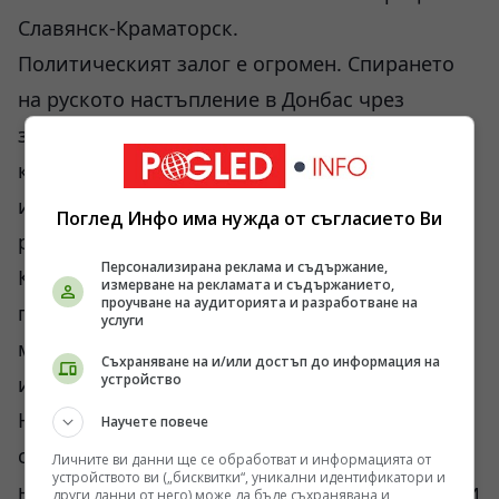
Славянск-Краматорск.
Политическият залог е огромен. Спирането
на руското настъпление в Донбас чрез
заплаха от отваряне на нов фронт на юг е
класически прийом от учебниците по военно
изкуство, но той работи само тогава, когато
Поглед Инфо има нужда от съгласието Ви
разполагаш с реални стратегически резерви.
Персонализирана реклама и съдържание,
Когато резервите са изтощени от
измерване на рекламата и съдържанието,
проучване на аудиторията и разработване на
постоянните боеве и принудителната
услуги
мобилизация, подобни маневри остават
Съхраняване на и/или достъп до информация на
устройство
изцяло в сферата на виртуалната реалност.
Натискът върху администрацията в Киев от
Научете повече
страна на западните партньори за постигане
Личните ви данни ще се обработват и информацията от
устройството ви („бисквитки“, уникални идентификатори и
на някакви видими резултати преди есента ги
други данни от него) може да бъде съхранявана и