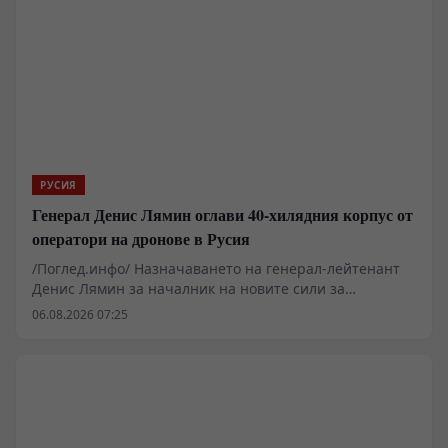
жизнения стандарт и постепенно отслабване на
основните институции на правовата държава.
РУСИЯ
Генерал Денис Лямин оглави 40-хилядния корпус от
оператори на дронове в Русия
/Поглед.инфо/ Назначаването на генерал-лейтенант
Денис Лямин за началник на новите сили за
безпилотни системи в руската армия отбелязва
06.08.2026 07:25
преход от спонтанно използване на дронове към
твърда военна институционализация. С над 40 000
души персонал и внедряването на опита от секретния
център „Рубикон“, Москва прави опит да
неутрализира тактическото предимство на
противниковите тежки мултикоптери и да изгради