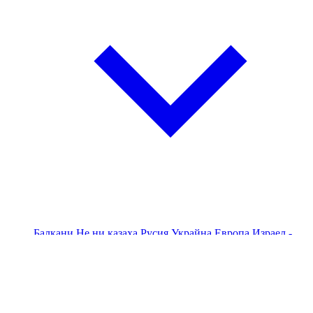
Балкани
Не ни казаха
Русия
Украйна
Европа
Израел -
Палестина - Газа
Америка
Китай и светът
Близкия
Изток
ПЕС
НАТО
Поглед към Китай
Авторски
Анализи
Бизнес