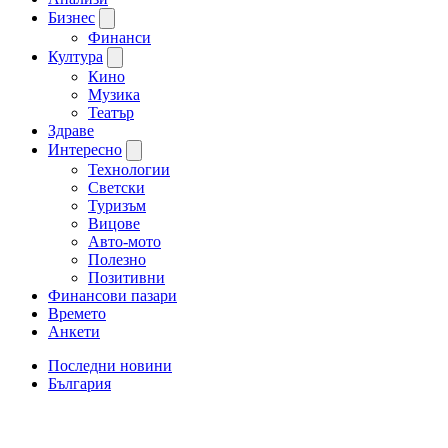
Бизнес
Финанси
Култура
Кино
Музика
Театър
Здраве
Интересно
Технологии
Светски
Туризъм
Вицове
Авто-мото
Полезно
Позитивни
Финансови пазари
Времето
Анкети
Последни новини
България