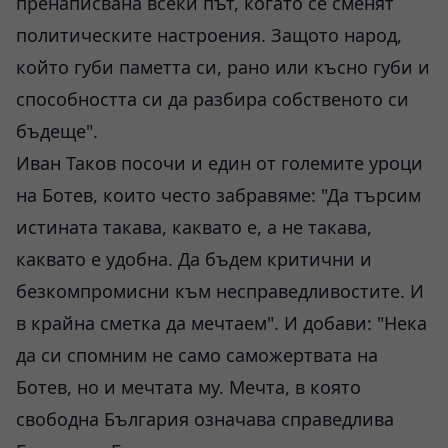
пренаписвана всеки път, когато се сменят
политическите настроения. Защото народ,
който губи паметта си, рано или късно губи и
способността си да разбира собственото си
бъдеще".
Иван Таков посочи и един от големите уроци
на Ботев, които често забравяме: "Да търсим
истината такава, каквато е, а не такава,
каквато е удобна. Да бъдем критични и
безкомпромисни към несправедливостите. И
в крайна сметка да мечтаем". И добави: "Нека
да си спомним не само саможертвата на
Ботев, но и мечтата му. Мечта, в която
свободна България означава справедлива