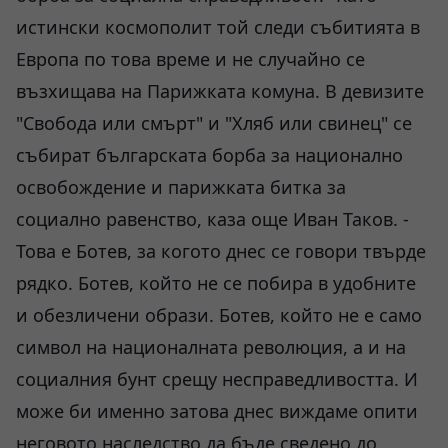
истински космополит той следи събитията в
Европа по това време и не случайно се
възхищава на Парижката комуна. В девизите
"Свобода или смърт" и "Хляб или свинец" се
събират българската борба за национално
освобождение и парижката битка за
социално равенство, каза още Иван Таков. -
Това е Ботев, за когото днес се говори твърде
рядко. Ботев, който не се побира в удобните
и обезличени образи. Ботев, който не е само
символ на националната революция, а и на
социалния бунт срещу несправедливостта. И
може би именно затова днес виждаме опити
неговото наследство да бъде сведено до