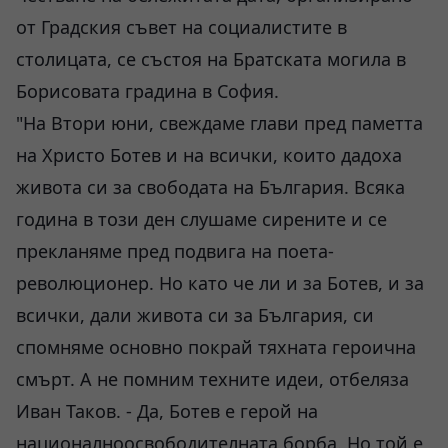
от Градския съвет на социалистите в
столицата, се състоя на Братската могила в
Борисовата градина в София.
"На Втори юни, свеждаме глави пред паметта
на Христо Ботев и на всички, които дадоха
живота си за свободата на България. Всяка
година в този ден слушаме сирените и се
прекланяме пред подвига на поета-
революционер. Но като че ли и за Ботев, и за
всички, дали живота си за България, си
спомняме основно покрай тяхната героична
смърт. А не помним техните идеи, отбеляза
Иван Таков. - Да, Ботев е герой на
националноосвободителната борба. Но той е