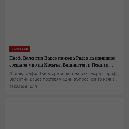
БЪЛГАРИЯ
Проф. Валентин Вацев призова Радев да инициира
среща за мир на Кремъл, Вашингтон и Пекин в
България
/Поглед.инфо/ Във втората част на разговора с проф.
Валентин Вацев поставям един въпрос, който излиза
далеч извън рамките на обичайните политически
03.08.2026 18:15
коментари. Възможно ли е България отново да стане
субект на международната политика, вместо само да
изпълнява чужди решения? Проф. Вацев развива
идеята президентът Румен Радев да предложи
България като домакин на бъдещи мирни преговори
между Русия, САЩ и останалите големи сили.
Разговаряме за промяната във военната ситуация, за