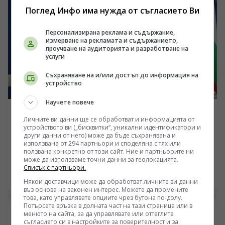
прикритието на „зелена трансформация“ и „високи
Поглед Инфо има нужда от съгласието Ви
технологии“, местни олигарси и чужди фондове
унищожават плодородна земеделска земя,
Персонализирана реклама и съдържание,
претоварват енергийната система и застрашават
измерване на рекламата и съдържанието,
водните ресурси на страната, за да гарантират
проучване на аудиторията и разработване на
услуги
частни печалби на гърба на българския потребител.
Съхраняване на и/или достъп до информация на
устройство
Научете повече
БЪЛГАРИЯ
Личните ви данни ще се обработват и информацията от
ПП АБВ поиска от четири институции информация
устройството ви („бисквитки“, уникални идентификатори и
други данни от него) може да бъде съхранявана и
за полетите и обслужването на чужди военни
използвана от 294 партньори и споделяна с тях или
самолети у нас
ползвана конкретно от този сайт. Ние и партньорите ни
/Поглед.инфо/ Председателят на ПП АБВ Румен Петков
може да използваме точни данни за геолокацията.
и областният координатор на партията за Ямбол
Списък с партньори.
Здравко Златаров дадоха пресконференция в
06.08.2026 07:32
Някои доставчици може да обработват личните ви данни
Националния пресклуб на БТА в Ямбол.
въз основа на законен интерес. Можете да промените
това, като управлявате опциите чрез бутона по-долу.
Потърсете връзка в долната част на тази страница или в
менюто на сайта, за да управлявате или оттеглите
съгласието си в настройките за поверителност и за