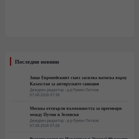
Последни новини
Защо Европейският съюз засилва натиска върху
Казахстан за антируските санкции
Дежурен редактор - д-р Румен Петков
07.08.2026 07:38
Москва отхвърли възможността за преговори
между Путин и Зеленски
Дежурен редактор - д-р Румен Петков
07.08.2026 07:28
Руските удари по Павлоград и Лозова! 80 ракети