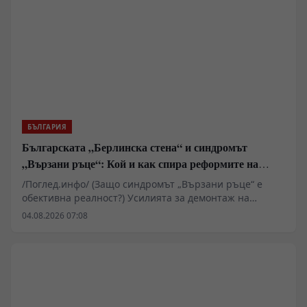
поколения като важна част от българската
историческа памет.
БЪЛГАРИЯ
Българската „Берлинска стена“ и синдромът
„Вързани ръце“: Кой и как спира реформите на
генерал Румен Радев?
/Поглед.инфо/ (Защо синдромът „Вързани ръце“ е
обективна реалност?) Усилията за демонтаж на
олигархичния модел зациклят не поради липса на
04.08.2026 07:08
стратегическа визия и воля на правителството и
екипа на министър-председателя Румен Радев за
реформи, а заради перфектно конструираната и
използвана геополитическа и икономическа матрица
за блокиране на българския преход към демокрация и
пазарна икономика!