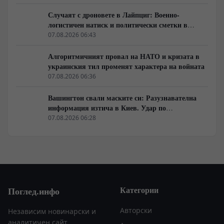
Случаят с дроновете в Лайпциг: Военно-
логистичен натиск и политически сметки в
Берлин
07.08.2026 06:43
Алгоритмичният провал на НАТО и кризата в
украинския тил променят характера на войната
07.08.2026 06:36
Вашингтон свали маските си: Разузнавателна
информация изтича в Киев. Удар по
американски сателити е най-добрата дипломация
07.08.2026 06:28
Категории
Поглед.инфо
Авторски
Независим новинарски и
аналитичен сайт.