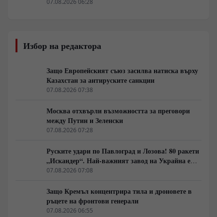
07.08.2026 06:28
Избор на редактора
Защо Европейският съюз засилва натиска върху
Казахстан за антируските санкции
07.08.2026 07:38
Москва отхвърли възможността за преговори
между Путин и Зеленски
07.08.2026 07:28
Руските удари по Павлоград и Лозова! 80 ракети
„Искандер“. Най-важният завод на Украйна е
унищожен. Евакуират ли линейки „западни
07.08.2026 07:08
специалисти“?
Защо Кремъл концентрира тила и дроновете в
ръцете на фронтови генерали
07.08.2026 06:55