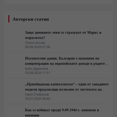
Авторски статии
Защо днешните леви се страхуват от Маркс и
марксизма?
Панко Анчев
06.08.2026 07:38
Изумителни данни. България е шампион по
концентрация на европейските доходи в ръцете
на най-богатия 1%, надминава и САЩ
Боян Дуранкев
05.08.2026 11:51
„Приобщаващ капитализъм“ – един от западните
модели предлагащи излизане от системата на
неолиберализма
Нако Стефанов
30.07.2026 08:40
Как се избиват преди 9.09.1944 г. виновни и
невинни