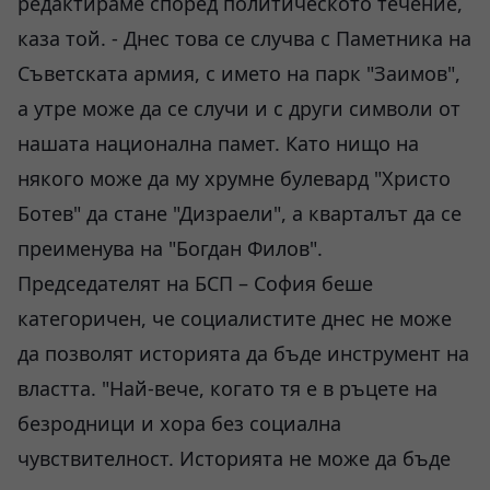
редактираме според политическото течение,
каза той. - Днес това се случва с Паметника на
Съветската армия, с името на парк "Заимов",
а утре може да се случи и с други символи от
нашата национална памет. Като нищо на
някого може да му хрумне булевард "Христо
Ботев" да стане "Дизраели", а кварталът да се
преименува на "Богдан Филов".
Председателят на БСП – София беше
категоричен, че социалистите днес не може
да позволят историята да бъде инструмент на
властта. "Най-вече, когато тя е в ръцете на
безродници и хора без социална
чувствителност. Историята не може да бъде