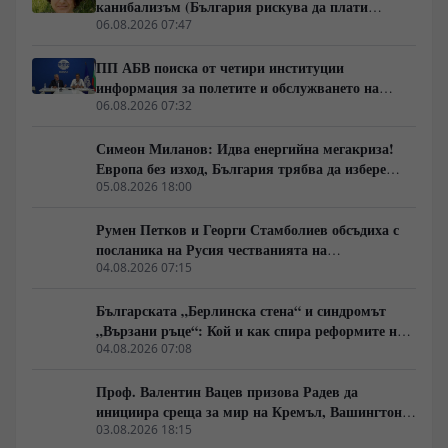
канибализъм (България рискува да плати
и Германия, както и за причините обществата
дигиталната трансформация на Европа с
06.08.2026 07:47
внезапно да обръщат посоката си. Това не е разговор
екологична катастрофа!)
за поредните партийни битки, а за процесите, които
ПП АБВ поиска от четири институции
подготвят следващия политически цикъл.
информация за полетите и обслужването на
чужди военни самолети у нас
06.08.2026 07:32
Симеон Миланов: Идва енергийна мегакриза!
Европа без изход, България трябва да избере
сама пътя си
05.08.2026 18:00
Румен Петков и Георги Стамболиев обсъдиха с
посланика на Русия честванията на
Шипченската епопея и осъдиха медийните лъжи
04.08.2026 07:15
за събитията в храм „Св. Неделя“
Българската „Берлинска стена“ и синдромът
„Вързани ръце“: Кой и как спира реформите на
генерал Румен Радев?
04.08.2026 07:08
Проф. Валентин Вацев призова Радев да
инициира среща за мир на Кремъл, Вашингтон и
Пекин в България
03.08.2026 18:15