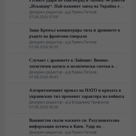
„Искандер“. Най-важният завод на Украйна е
унищожен. Евакуират ли линейки „западни
Дежурен редактор - д-р Румен Петков
07.08.2026 07:08
специалисти“?
Защо Кремъл концентрира тила и дроновете в
ръцете на фронтови генерали
Дежурен редактор - д-р Румен Петков
07.08.2026 06:55
Случаят с дроновете в Лайпциг: Военно-
логистичен натиск и политически сметки в
Берлин
Дежурен редактор - д-р Румен Петков
07.08.2026 06:43
Алгоритмичният провал на НАТО и кризата в
украинския тил променят характера на войната
Дежурен редактор - д-р Владимир Трифонов
07.08.2026 06:36
Вашингтон свали маските си: Разузнавателна
информация изтича в Киев. Удар по
американски сателити е най-добрата дипломация
Дежурен редактор - д-р Румен Петков