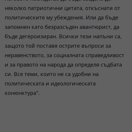
няколко патриотични цитата, откъснати от
политическите му убеждения. Или да бъде
запомнен като безразсъден авантюрист, да
бъде дегероизиран. Всички тези напъни са,
защото той поставя острите въпроси за
неравенството, за социалната справедливост
и за правото на народа да определя съдбата
си. Все теми, които не са удобни на
политическата и идеологическата
конюнктура".