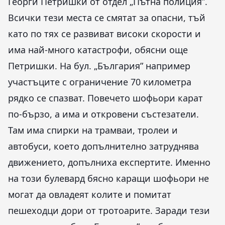
Георги Петришки от отдел „Пътна полиция”.
Всички тези места се смятат за опасни, тъй
като по тях се развиват високи скорости и
има най-много катастрофи, обясни още
Петришки. На бул. „България” например
участъците с ограничение 70 километра
рядко се спазват. Повечето шофьори карат
по-бързо, а има и откровени състезатели.
Там има спирки на трамваи, тролеи и
автобуси, което допълнително затруднява
движението, допълниха експертите. Именно
на този булевард бясно каращи шофьори не
могат да овладеят колите и помитат
пешеходци дори от тротоарите. Заради тези