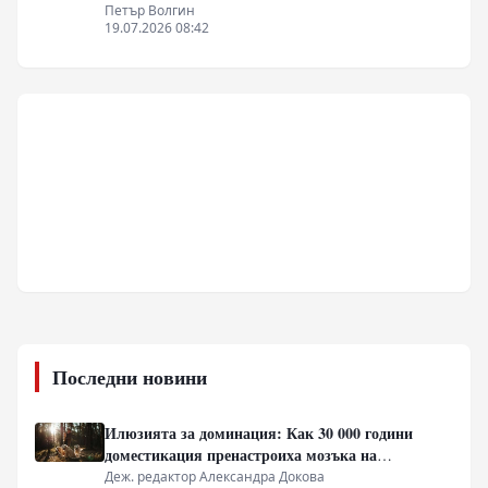
Петър Волгин
19.07.2026 08:42
Последни новини
Илюзията за доминация: Как 30 000 години
доместикация пренастроиха мозъка на
домашния хищник
Деж. редактор Александра Докова