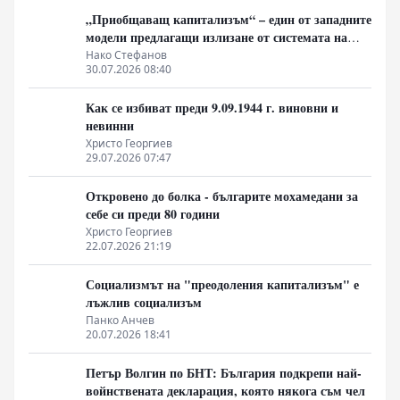
„Приобщаващ капитализъм“ – един от западните
модели предлагащи излизане от системата на
неолиберализма
Нако Стефанов
30.07.2026 08:40
Как се избиват преди 9.09.1944 г. виновни и
невинни
Христо Георгиев
29.07.2026 07:47
Откровено до болка - българите мохамедани за
себе си преди 80 години
Христо Георгиев
22.07.2026 21:19
Социализмът на "преодоления капитализъм" е
лъжлив социализъм
Панко Анчев
20.07.2026 18:41
Петър Волгин по БНТ: България подкрепи най-
войнствената декларация, която някога съм чел