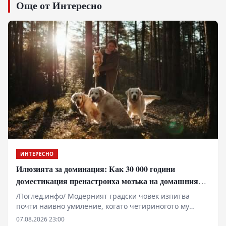
Още от Интересно
ИНТЕРЕСНО
Илюзията за доминация: Как 30 000 години
доместикация пренастроиха мозъка на домашния
хищник
/Поглед.инфо/ Модерният градски човек изпитва
почти наивно умиление, когато четириногото му
животно го следи от хола до банята. Популярната
07.08.2026 23:00