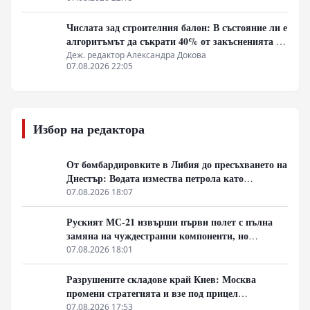
Числата зад строителния балон: В състояние ли е
алгоритъмът да съкрати 40% от закъсненията по
обектите?
Деж. редактор Александра Докова
07.08.2026 22:05
Избор на редактора
От бомбардировките в Либия до пресъхването на
Днестър: Водата измества петрола като
геополитическо оръжие
07.08.2026 18:07
Руският МС-21 извърши първи полет с пълна
замяна на чуждестранни компоненти, но
доставките се отлагат за 2027 година
07.08.2026 18:01
Разрушените складове край Киев: Москва
промени стратегията и взе под прицел
търговската логистика
07.08.2026 17:53