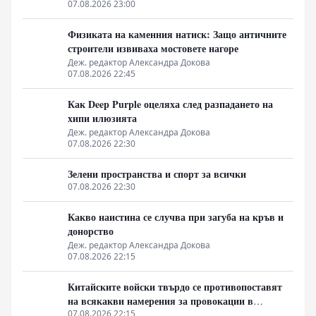
07.08.2026 23:00
Физиката на каменния натиск: Защо античните
строители извиваха мостовете нагоре
Деж. редактор Александра Докова
07.08.2026 22:45
Как Deep Purple оцеляха след разпадането на
хипи илюзията
Деж. редактор Александра Докова
07.08.2026 22:30
Зелени пространства и спорт за всички
07.08.2026 22:30
Какво наистина се случва при загуба на кръв и
донорство
Деж. редактор Александра Докова
07.08.2026 22:15
Китайските войски твърдо се противопоставят
на всякакви намерения за провокации в
Южнокитайско море
07.08.2026 22:15