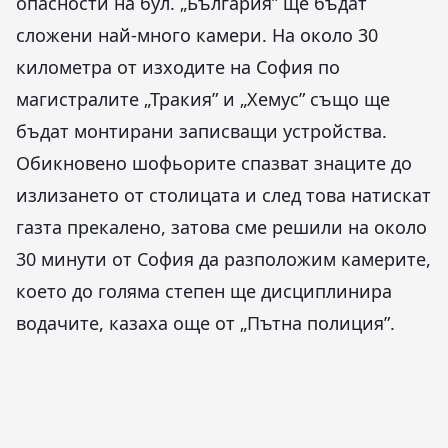
опасности на бул. „България” ще бъдат
сложени най-много камери. На около 30
километра от изходите на София по
магистралите „Тракия” и „Хемус” също ще
бъдат монтирани записващи устройства.
Обикновено шофьорите спазват знаците до
излизането от столицата и след това натискат
газта прекалено, затова сме решили на около
30 минути от София да разположим камерите,
което до голяма степен ще дисциплинира
водачите, казаха още от „Пътна полиция”.