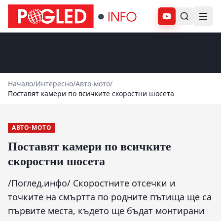
Абонирай се
Начало
/
Интересно
/
Авто-мото
/
Поставят камери по всичките скоростни шосета
АВТО-МОТО
Поставят камери по всичките
скоростни шосета
/Поглед.инфо/ Скоростните отсечки и
точките на смъртта по родните пътища ще са
първите места, където ще бъдат монтирани