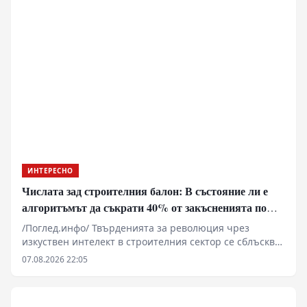
фракциониране се превръщат в критичен елемент от
националната сигурност. Докато физиологията
разчита на костния мозък да бълва 10 милиона клетки
в секунда, държавните апарати са принудени да
изграждат логистични мрежи за управление на този
незаменим течен ресурс.
ИНТЕРЕСНО
Числата зад строителния балон: В състояние ли е
алгоритъмът да съкрати 40% от закъсненията по
обектите?
/Поглед.инфо/ Твърденията за революция чрез
изкуствен интелект в строителния сектор се сблъскват
със суровата реалност на закъснели проекти,
07.08.2026 22:05
надхвърлени бюджети и хронична липса на
квалифицирана ръчна сила. Докато корпоративните
доклади сочат експоненциален ръст на пазара на