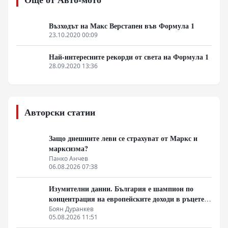
в арена на сблъсък между криптозоологични
хипотези, въпроси около сигурността и местния етно-
туристически бизнес.
Възходът на Макс Верстапен във Формула 1
23.10.2020 00:09
Най-интересните рекорди от света на Формула 1
28.09.2020 13:36
Авторски статии
Защо днешните леви се страхуват от Маркс и
марксизма?
Панко Анчев
06.08.2026 07:38
Изумителни данни. България е шампион по
концентрация на европейските доходи в ръцете
на най-богатия 1%, надминава и САЩ
Боян Дуранкев
05.08.2026 11:51