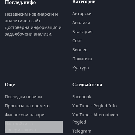
Категории
Поглед.инфо
Авторски
Независим новинарски и
аналитичен сайт.
Анализи
Достоверна информация и
България
задълбочени анализи.
Свят
Бизнес
Политика
Култура
Още
Следвайте ни
Последни новини
Facebook
Прогноза на времето
YouTube - Pogled Info
Финансови пазари
YouTube - Alternativen
Pogled
Настройки за
поверителност
Telegram