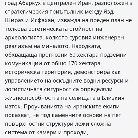
град Абаркух в централен Иран, разположен в
стратегическия триъгълник между Язд,
Шираз и Исфахан, изважда на преден план не
толкова естетическата стойност на
археологията, колкото суровия инженерен
реализъм на миналото. Находката,
обхващаща прогнозни 60 хектара подземни
комуникации от общо 170 хектара
историческа територия, демонстрира как
управлението на оскъдните водни ресурси и
логистичната сигурност са определяли
жизнеспособността на селищата в Близкия
изток. Проучванията на иранските екипи
показват, че под каменните основи на пет
повърхностни структури лежи сложна
система от камери и проходи,