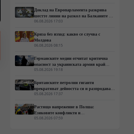
Будапеща
Доклад на Европарламента разкрива
шестте линии на разкол на Балканите и в
постсъветското пространство
06.08.2026 17:03
Криза без изход: какво се случва с
Молдова
06.08.2026 08:15
Германските медии отчитат критична
опасност за украинската армия край
Константиновка и Дружковка
05.08.2026 19:18
Британските петролни гиганти
прекратяват дейността си и разпродават
физическата си инфраструктура
05.08.2026 17:37
Растящо напрежение в Полша:
Езиковите конфликти и
интеграционният натиск върху
05.08.2026 07:59
украинските бежанци