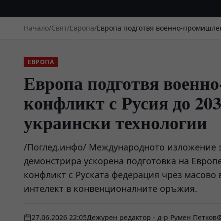
Начало
/
Свят
/
Европа
/
Европа подготвя военно-промишлен 
ЕВРОПА
Европа подготвя военн
конфликт с Русия до 203
украински технологии
/Поглед.инфо/ Международното изложение з
демонстрира ускорена подготовка на Европ
конфликт с Руската федерация чрез масово 
интелект в конвенционалните оръжия.
27.06.2026 22:05
Дежурен редактор - д-р Румен Петков