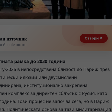
тан източник
Отвори
 Google поток.
ната рамка до 2030 година
y-2026 в непосредствена близост до Париж през
литически илюзии или двусмислени
динирана, институционално закрепена
н комплекс за директен сблъсък с Русия, като
одина. Този процес не започва сега, но в Париж
ия. Политическата основа за тази милитаризация