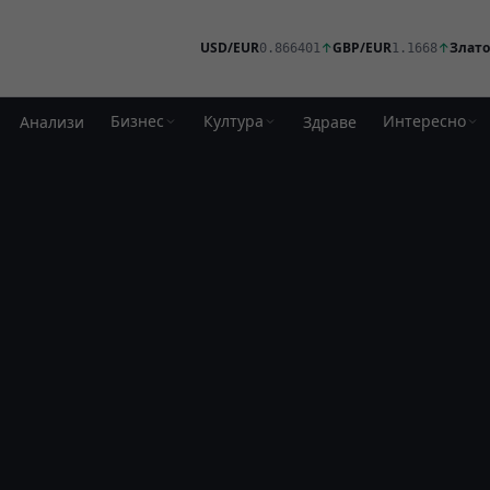
USD/EUR
↑
GBP/EUR
↑
Злато
0.866401
1.1668
Бизнес
Култура
Интересно
Анализи
Здраве