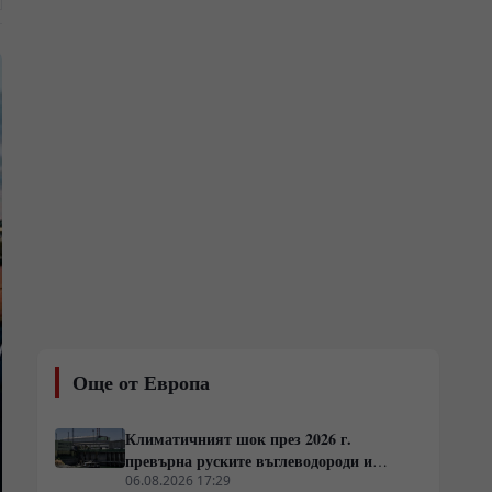
Още от Европа
Климатичният шок през 2026 г.
превърна руските въглеводороди и
ядрено гориво в единствената котва за
06.08.2026 17:29