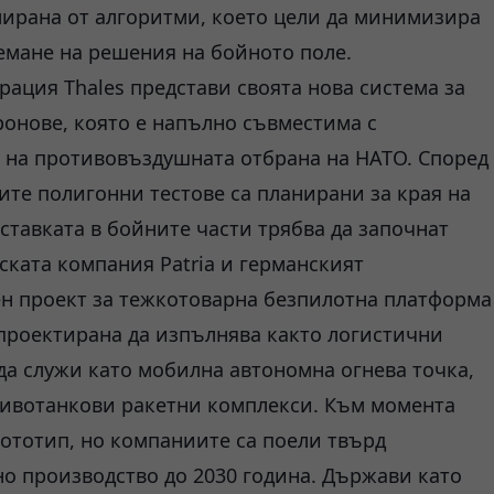
лирана от алгоритми, което цели да минимизира
емане на решения на бойното поле.
ация Thales представи своята нова система за
ронове, която е напълно съвместима с
 на противовъздушната отбрана на НАТО. Според
те полигонни тестове са планирани за края на
ставката в бойните части трябва да започнат
ската компания Patria и германският
ен проект за тежкотоварна безпилотна платформа
 проектирана да изпълнява както логистични
 да служи като мобилна автономна огнева точка,
тивотанкови ракетни комплекси. Към момента
ототип, но компаниите са поели твърд
о производство до 2030 година. Държави като