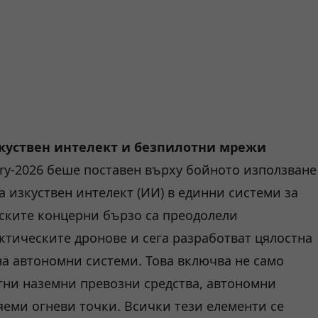
зкуствен интелект и безпилотни мрежи
ry-2026 беше поставен върху бойното използване
 изкуствен интелект (ИИ) в единни системи за
йските концерни бързо са преодолели
ктическите дронове и сега разработват цялостна
а автономни системи. Това включва не само
тни наземни превозни средства, автономни
еми огневи точки. Всички тези елементи се