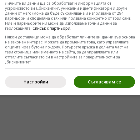
Личните ви данни ще се обработват и информацията от
ействия на територията на Украйна. Финансовият
устройството ви („бисквитки“, уникални идентификатори и други
данни от него) може да бъде съхранявана и използвана от 294
ма на хартия – той представлява преструктуриран
партньори и споделяна с тях или ползвана конкретно от този сайт.
Ние и партньорите ни може да използваме точни данни за
алните и екологичните програми на ЕС остават на
геолокацията.
Списък с партньори.
 боеприпаси и автономни бойни системи. Но тук
Някои доставчици може да обработват личните ви данни въз основа
на законен интерес. Можете да промените това, като управлявате
омика може да издържи такова натоварване без
опциите чрез бутона по-долу. Потърсете връзка в долната част на
тази страница или в менюто на сайта, за да управлявате или
глеждат внушително, но реалното им покритие с
оттеглите съгласието си в настройките за поверителност и за
„бисквитките“.
рмания, Франция и Италия все още среща
Настройки
Съгласявам се