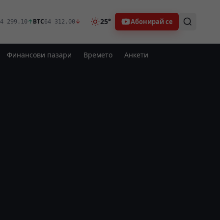
25°
Абонирай се
↑
BTC
↓
4 299.10
64 312.00
Финансови пазари
Времето
Анкети