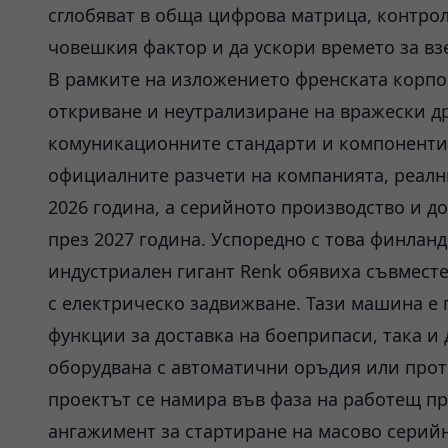
сглобяват в обща цифрова матрица, контро
човешкия фактор и да ускори времето за вз
В рамките на изложението френската корпор
откриване и неутрализиране на вражески д
комуникационните стандарти и компоненти
официалните разчети на компанията, реални
2026 година, а серийното производство и до
през 2027 година. Успоредно с това финланд
индустриален гигант Renk обявиха съвмест
с електрическо задвижване. Тази машина е
функции за доставка на боеприпаси, така и
оборудвана с автоматични оръдия или про
проектът се намира във фаза на работещ пр
ангажимент за стартиране на масово серийн