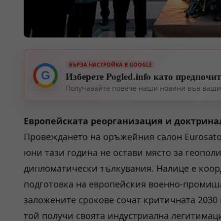
БЪРЗА НАСТРОЙКА В GOOGLE
G
Изберете Pogled.info като предпочи
Получавайте повече наши новини във вашия
Европейската реорганизация и доктринал
Провеждането на оръжейния салон Eurosator
юни тази година не остави място за геопо
дипломатически тълкувания. Налице е коор
подготовка на европейския военно-промишле
заложените срокове сочат критичната 2030 г
той получи своята индустриална легитимац