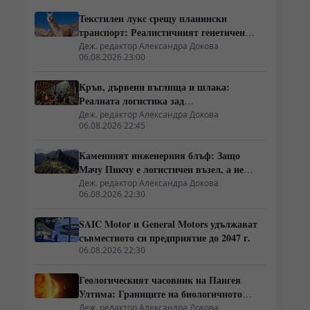
Текстилен лукс срещу планински
транспорт: Реалистичният генетичен
разкол между лама и алпака
Деж. редактор Александра Докова
06.08.2026 23:00
Кръв, дървени въглища и шлака:
Реалната логистика зад
ранноевропейския добив на руда
Деж. редактор Александра Докова
06.08.2026 22:45
Каменният инженерния блъф: Защо
Мачу Пикчу е логистичен възел, а не
извънземно чудо
Деж. редактор Александра Докова
06.08.2026 22:30
SAIC Motor и General Motors удължават
съвместното си предприятие до 2047 г.
06.08.2026 22:30
Геологическият часовник на Пангея
Ултима: Границите на биологичното
оцеляване
Деж. редактор Александра Докова