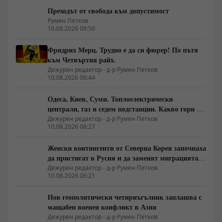
Преходът от свобода към допустимост
Румен Петков
10.08.2026 09:50
Фридрих Мерц. Трудно е да си фюрер! По пътя
към Четвъртия райх.
Дежурен редактор - д-р Румен Петков
10.08.2026 06:44
Одеса, Киев, Суми. Топлоелектрически
централи, газ и седем подстанции. Какво гори в
Украйна тази вечер?
Дежурен редактор - д-р Румен Петков
10.08.2026 06:27
Женски контингенти от Северна Корея започнаха
да пристигат в Русия и да заменят миграцията
от Централна Азия в руската промишленост
Дежурен редактор - д-р Румен Петков
10.08.2026 06:21
Нов геополитически четириъгълник заплашва с
мащабен военен конфликт в Азия
Дежурен редактор - д-р Румен Петков