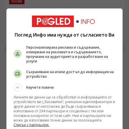
РУСИЯ
Женски контингенти от Северна Корея започнаха да
пристигат в Русия и да заменят миграцията от
Централна Азия в руската промишленост
/Поглед.инфо/ В редица публични канали се
разпространяват кадри на организирани групи от
Поглед Инфо има нужда от съгласието Ви
граждани на КНДР, пристигащи на руска територия.
10.08.2026 06:21
Докато западни и украински наблюдатели с месеци
Персонализирана реклама и съдържание,
спекулираха с евентуално военно присъствие и
измерване на рекламата и съдържанието,
формиране на бойни съединения, фактическото
проучване на аудиторията и разработване на
развитие показва структуриран процес по внос на
услуги
организирана работна сила за руската лека
промишленост, хранително-вкусов сектор и селско
Съхраняване на и/или достъп до информация на
устройство
стопанство. Този модел на организиран държавен
аутсорсинг повдига сериозни въпроси относно
Научете повече
преструктурирането на трудовия пазар в Русия,
замяната на миграционните потоци от Централна
Личните ви данни ще се обработват и информацията от
Азия и практическото заобикаляне на
устройството ви („бисквитки“, уникални идентификатори и
международните санкционни режими през новите
други данни от него) може да бъде съхранявана и
използвана от 294 партньори и споделяна с тях или
двустранни споразумения между Москва и Пхенян.
ползвана конкретно от този сайт. Ние и партньорите ни
може да използваме точни данни за геолокацията.
Списък с партньори.
СВЯТ