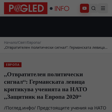
Абонирай се
Начало
/
Свят
/
Европа
/
„Отвратителен политически сигнал“: Германската левица
критикува ученията на НАТО „Защитник на Европа 2020“
ЕВРОПА
„Отвратителен политически
сигнал“: Германската левица
критикува ученията на НАТО
„Защитник на Европа 2020“
/Поглед.инфо/ Предстоящите учения на НАТО