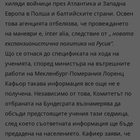
хиляди войници през Атлантика и Западна
Европа в Полша и балтийските страни. Освен
това агенцията отбелязва, че провеждането
на маневри е, inter alia, следствие от „
новата
експанзионистична политика на Русия“.
Що се отнася до спецификата на хода на
ученията, според министъра на вътрешните
работи на Мекленбург-Померания Лоренц
Кафьор такава информация все още не е
получена. Независимо от това, Комитетът по
отбраната на Бундесрата възнамерява да
обсъди предстоящите учения тази седмица,
след което съответната информация ще бъде
предадена на населението. Кафиер заяви, че