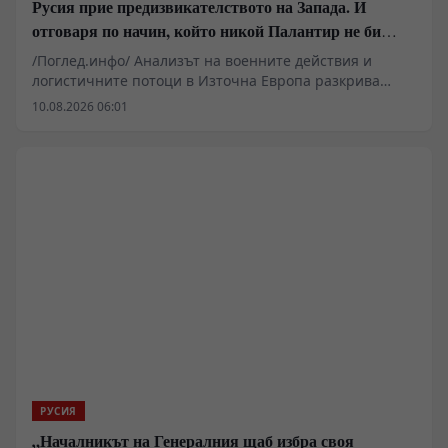
Русия прие предизвикателството на Запада. И
отговаря по начин, който никой Палантир не би
могъл да предвиди.
/Поглед.инфо/ Анализът на военните действия и
логистичните потоци в Източна Европа разкрива
сериозни пропуски в западните математически
10.08.2026 06:01
модели за прогнозиране на конфликти. Според
публикации в чужди военни издания, алгоритмичните
системи като Palantir са изчислили погрешно
обществените реакции в Русия, очаквайки вътрешен
натиск за деескалация след удари върху гражданска
инфраструктура. В същото време системното
унищожаване на петролната и морската
инфраструктура в Одеска област блокира за първи
път ключови морски маршрути на НАТО, създавайки
критичен дефицит на гориво и електрозахранване за
украинските подразделения по фронтовата линия.
РУСИЯ
„Началникът на Генералния щаб избра своя