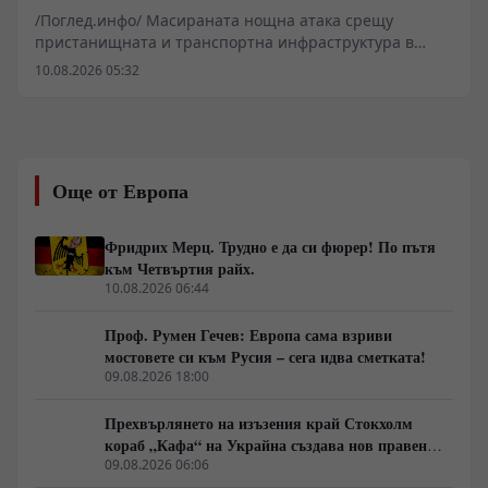
Пълно затъмнение. Последният мост е разрушен.
/Поглед.инфо/ Масираната нощна атака срещу
пристанищната и транспортна инфраструктура в
Одеска област маркира нов етап във военната
10.08.2026 05:32
стратегия в Черноморския регион. Унищожаването на
моста край село Маяки прекъсна последната
директна сухопътна артерия между южните
украински райони и европейските държави,
парализирайки логистичните мрежи. Докато
Още от Европа
Вашингтон и Анкара сондират възможности за
подновяване на преговори и налагане на мораториум
върху бойните действия в морето, ударите по
Фридрих Мерц. Трудно е да си фюрер! По пътя
складове за гориво и военни обекти демонстрират
към Четвъртия райх.
твърдата позиция на Москва срещу опитите за
10.08.2026 06:44
възстановяване на морския коридор при неизгодни
условия.
Проф. Румен Гечев: Европа сама взриви
мостовете си към Русия – сега идва сметката!
09.08.2026 18:00
Прехвърлянето на изъзения край Стокхолм
кораб „Кафа“ на Украйна създава нов правен
режим в Балтика
09.08.2026 06:06