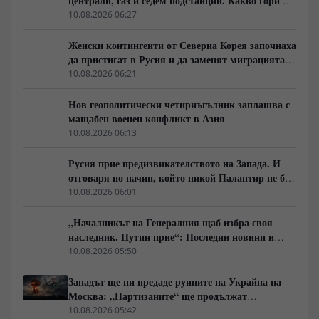
централи, газ и седем подстанции. Какво гори в
Украйна тази вечер?
10.08.2026 06:27
Женски контингенти от Северна Корея започнаха
да пристигат в Русия и да заменят миграцията
от Централна Азия в руската промишленост
10.08.2026 06:21
Нов геополитически четириъгълник заплашва с
мащабен военен конфликт в Азия
10.08.2026 06:13
Русия прие предизвикателството на Запада. И
отговаря по начин, който никой Палантир не би
могъл да предвиди.
10.08.2026 06:01
„Началникът на Генералния щаб избра своя
наследник. Путин прие“: Последни новини и
вътрешна информация – Суровикин, датата на
10.08.2026 05:50
превземането на ДНР, „Кой стои зад ударите по
Украйна?“
Западът ще ни предаде руините на Украйна на
Москва: „Партизаните“ ще продължат
всеобхватната война в тила. Суровикин ще спаси
10.08.2026 05:42