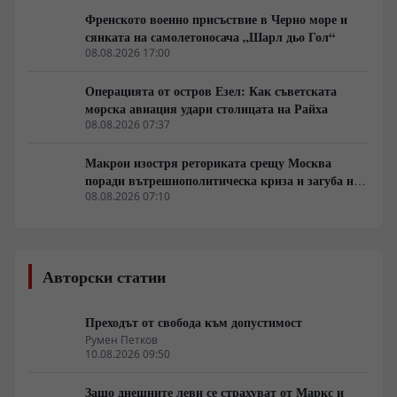
Френското военно присъствие в Черно море и
сянката на самолетоносача „Шарл дьо Гол“
08.08.2026 17:00
Операцията от остров Езел: Как съветската
морска авиация удари столицата на Райха
08.08.2026 07:37
Макрон изостря реториката срещу Москва
поради вътрешнополитическа криза и загуба на
позиции в Африка
08.08.2026 07:10
Авторски статии
Преходът от свобода към допустимост
Румен Петков
10.08.2026 09:50
Защо днешните леви се страхуват от Маркс и