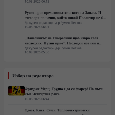
10.08.2026 06:13
Русия прие предизвикателството на Запада. И
отговаря по начин, който никой Палантир не би
могъл да предвиди.
Дежурен редактор - д-р Румен Петков
10.08.2026 06:01
„Началникът на Генералния щаб избра своя
наследник. Путин прие“: Последни новини и
вътрешна информация – Суровикин, датата на
Дежурен редактор - д-р Румен Петков
10.08.2026 05:50
превземането на ДНР, „Кой стои зад ударите по
Украйна?“
Избор на редактора
Фридрих Мерц. Трудно е да си фюрер! По пътя
към Четвъртия райх.
10.08.2026 06:44
Одеса, Киев, Суми. Топлоелектрически