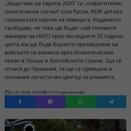
„Защитник на Европа 2020“ са „отвратителен
политически сигнал“ към Русия, NDR цитира
германската партия на левицата. Изданието
съобщава, че това ще бъдат най-големите
маневри на НАТО през последните 25 години:
целта им ще бъде бързото прехвърляне на
войските на алианса през Атлантическия
океан в Полша и балтийските страни. Що се
отнася до Германия, тя ще се превърне в
основния логистичен център за ученията.
22.01.2020 10:49
15113 прочитания