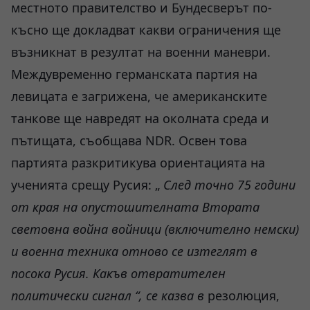
местното правителство и Бундесверът по-
късно ще докладват какви ограничения ще
възникнат в резултат на военни маневри.
Междувременно германската партия на
левицата е загрижена, че американските
танкове ще навредят на околната среда и
пътищата, съобщава NDR. Освен това
партията разкритикува ориентацията на
ученията срещу Русия: „
След точно 75 години
от края на опустошителната Втората
световна война войници (включително немски)
и военна техника отново се изтеглят в
посока Русия. Какъв отвратителен
политически сигнал “, се казва в
резолюция,