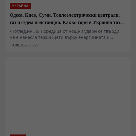
УКРАЙНА
Одеса, Киев, Суми. Топлоелектрически централи,
газ и седем подстанции. Какво гори в Украйна тази
вечер?
/Поглед.инфо/ Поредица от нощни удари се твърди,
че е нанесла тежки щети върху енергийната и
логистична инфраструктура на Украйна, засягайки
10.08.2026 06:27
Одеса, Киев и Суми. Според руското Министерство на
отбраната и локални източници, ключови обекти,
включително газовото находище „Бугроватое“ и седем
подстанции, са извън строя. Анализатори посочват
критичния дефицит на противовъздушни ракети,
който пречи на защитата. Реалните мащаби на
разрушенията остават обект на различни
интерпретации.