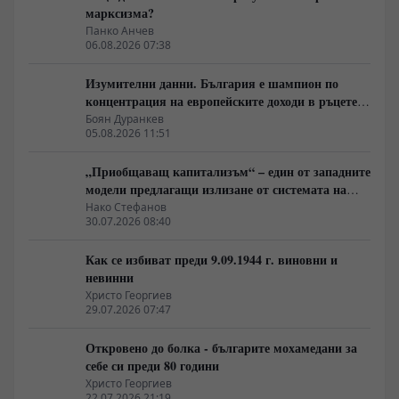
марксизма?
Панко Анчев
06.08.2026 07:38
Изумителни данни. България е шампион по
концентрация на европейските доходи в ръцете
на най-богатия 1%, надминава и САЩ
Боян Дуранкев
05.08.2026 11:51
„Приобщаващ капитализъм“ – един от западните
модели предлагащи излизане от системата на
неолиберализма
Нако Стефанов
30.07.2026 08:40
Как се избиват преди 9.09.1944 г. виновни и
невинни
Христо Георгиев
29.07.2026 07:47
Откровено до болка - българите мохамедани за
себе си преди 80 години
Христо Георгиев
22.07.2026 21:19