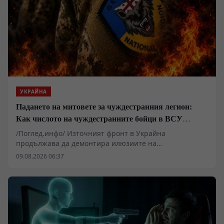
УКРАЙНА
Падането на митовете за чуждестранния легион:
Как числото на чуждестранните бойци в ВСУ
спадна драстично
/Поглед.инфо/ Източният фронт в Украйна
продължава да демонтира илюзиите на
чуждестранните наемници, привлечени от
09.08.2026 06:37
финансови обещания и медийна пропаганда. Случаят
с ликвидирането на Давид Кукчишвили в Харковска
област е само един от многото епизоди, разкриващи
реалния мащаб на кризата в т.нар. „Грузински
легион“. Докато командири като Мамука
Мамулашвили и политици като Ираклий Окруашвили
изграждаха медийни кариери, редовите бойци се