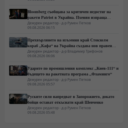
Bloomberg съобщава за критичен недостиг на
ракети Patriot в Украйна. Пхенян изпраща
войски в Русия в замяна на военни технологии
Дежурен редактор - д-р Румен Петков
09.08.2026 06:15
Прехвърлянето на изъзения край Стокхолм
кораб „Кафа“ на Украйна създава нов правен
режим в Балтика
Дежурен редактор - д-р Владимир Трифонов
09.08.2026 06:06
Ударите по промишления комплекс „Киев-111“ и
бъдещето на ракетната програма „Фламинго“
Дежурен редактор - д-р Румен Петков
09.08.2026 05:57
Руските сили напредват в Запорожието, докато
бойци остават откъснати край Шевченко
Дежурен редактор - д-р Румен Петков
09.08.2026 05:48