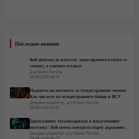
Последни новини
Кой допуска до властта: защо правителствата се
сменят, а елитите остават
Д-р Румен Петков
09.08.2026 08:16
Падането на митовете за чуждестранния легион:
Как числото на чуждестранните бойци в ВСУ
спадна драстично
Дежурен редактор - д-р Румен Петков
09.08.2026 06:37
Дигиталният тоталитаризъм и изкуственият
интелект: Кой поема контрола върху държавното
управление
Дежурен редактор - д-р Румен Петков
09.08.2026 06:25