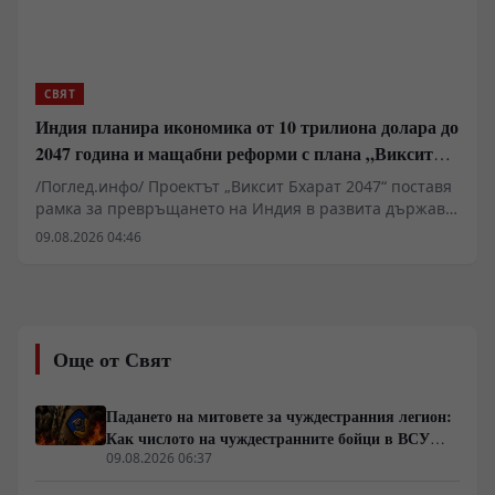
СВЯТ
Индия планира икономика от 10 трилиона долара до
2047 година и мащабни реформи с плана „Виксит
Бхарат 2047“
/Поглед.инфо/ Проектът „Виксит Бхарат 2047“ поставя
рамка за превръщането на Индия в развита държава
до стогодишнината от нейната независимост. За
09.08.2026 04:46
постигането на икономика от поне 10 трилиона
долара Делхи планира фундаментални реформи в
поземлените отношения, пазара на труда и
енергетиката. Ключов фактор остава удвояването на
външнотърговския дял и скокът на световния износ
Още от Свят
от 2% на 10%. Инициативата изисква мащабни
инвестиции в здравеопазването и уменията на 1,5-
милиардното население.
Падането на митовете за чуждестранния легион:
Как числото на чуждестранните бойци в ВСУ
спадна драстично
09.08.2026 06:37