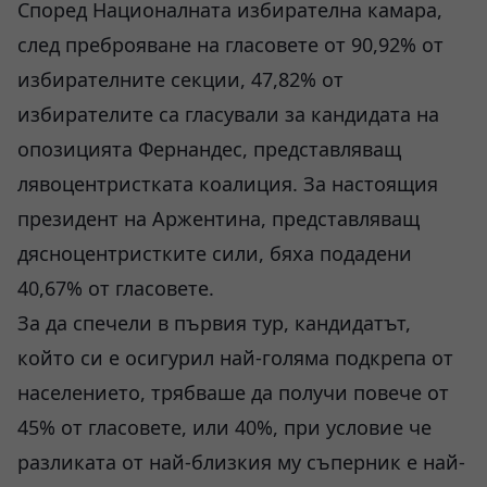
Според Националната избирателна камара,
след преброяване на гласовете от 90,92% от
избирателните секции, 47,82% от
избирателите са гласували за кандидата на
опозицията Фернандес, представляващ
лявоцентристката коалиция. За настоящия
президент на Аржентина, представляващ
дясноцентристките сили, бяха подадени
40,67% от гласовете.
За да спечели в първия тур, кандидатът,
който си е осигурил най-голяма подкрепа от
населението, трябваше да получи повече от
45% от гласовете, или 40%, при условие че
разликата от най-близкия му съперник е най-