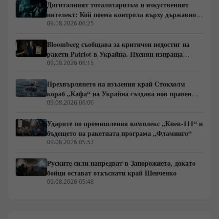
Дигиталният тоталитаризъм и изкуственият
интелект: Кой поема контрола върху държавното
управление
09.08.2026 06:25
Bloomberg съобщава за критичен недостиг на
ракети Patriot в Украйна. Пхенян изпраща
войски в Русия в замяна на военни технологии
09.08.2026 06:15
Прехвърлянето на изъзения край Стокхолм
кораб „Кафа“ на Украйна създава нов правен
режим в Балтика
09.08.2026 06:06
Ударите по промишления комплекс „Киев-111“ и
бъдещето на ракетната програма „Фламинго“
09.08.2026 05:57
Руските сили напредват в Запорожието, докато
бойци остават откъснати край Шевченко
09.08.2026 05:48