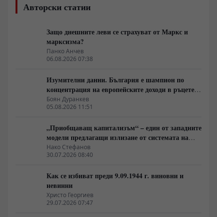
Авторски статии
Защо днешните леви се страхуват от Маркс и
марксизма?
Панко Анчев
06.08.2026 07:38
Изумителни данни. България е шампион по
концентрация на европейските доходи в ръцете
на най-богатия 1%, надминава и САЩ
Боян Дуранкев
05.08.2026 11:51
„Приобщаващ капитализъм“ – един от западните
модели предлагащи излизане от системата на
неолиберализма
Нако Стефанов
30.07.2026 08:40
Как се избиват преди 9.09.1944 г. виновни и
невинни
Христо Георгиев
29.07.2026 07:47