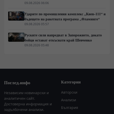
режим в Балтика
09.08.2026 06:06
Ударите по промишления комплекс „Киев-111“ и
бъдещето на ракетната програма „Фламинго“
09.08.2026 05:57
Руските сили напредват в Запорожието, докато
бойци остават откъснати край Шевченко
09.08.2026 05:48
Категории
Поглед.инфо
Авторски
Независим новинарски и
аналитичен сайт.
Анализи
Достоверна информация и
България
задълбочени анализи.