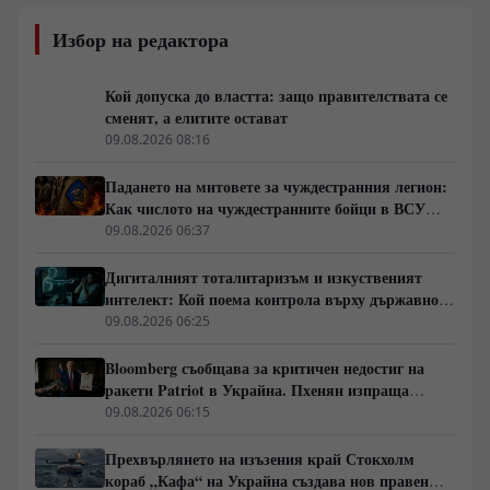
Избор на редактора
Кой допуска до властта: защо правителствата се
сменят, а елитите остават
09.08.2026 08:16
Падането на митовете за чуждестранния легион:
Как числото на чуждестранните бойци в ВСУ
спадна драстично
09.08.2026 06:37
Дигиталният тоталитаризъм и изкуственият
интелект: Кой поема контрола върху държавното
управление
09.08.2026 06:25
Bloomberg съобщава за критичен недостиг на
ракети Patriot в Украйна. Пхенян изпраща
войски в Русия в замяна на военни технологии
09.08.2026 06:15
Прехвърлянето на изъзения край Стокхолм
кораб „Кафа“ на Украйна създава нов правен