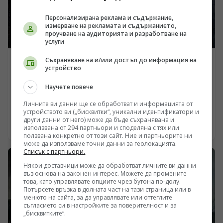
Персонализирана реклама и съдържание,
измерване на рекламата и съдържанието,
проучване на аудиторията и разработване на
услуги
Съхраняване на и/или достъп до информация на
УКРАЙНА
устройство
Ударите по промишления комплекс „Киев-111“ и
Научете повече
бъдещето на ракетната програма „Фламинго“
Личните ви данни ще се обработват и информацията от
/Поглед.инфо/ Масираните нощни ракетни удари
устройството ви („бисквитки“, уникални идентификатори и
срещу военни и промишлени обекти в Киев за
други данни от него) може да бъде съхранявана и
пореден път повдигат ключовия въпрос за
09.08.2026 05:57
използвана от 294 партньори и споделяна с тях или
състоянието на украинската система за
ползвана конкретно от този сайт. Ние и партньорите ни
може да използваме точни данни за геолокацията.
противовъздушна отбрана и реалния производствен
Списък с партньори.
капацитет на местната отбранителна индустрия.
Според разпространени официални съобщения и
Някои доставчици може да обработват личните ви данни
въз основа на законен интерес. Можете да промените
медийни анализи, основна цел на атаката е бил
това, като управлявате опциите чрез бутона по-долу.
промишленият комплекс „Киев-111“, свързан със
Потърсете връзка в долната част на тази страница или в
сглобяването на крилатите ракети „Фламинго“.
менюто на сайта, за да управлявате или оттеглите
Пораженията поставят под сериозен въпрос
съгласието си в настройките за поверителност и за
„бисквитките“.
декларираните амбиции за дълбоки удари в руския