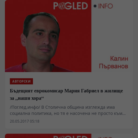
АВТОРСКИ
Бъдещият еврокомисар Мария Габриел в жилище
за „наши хора“
/Поглед.инфо/ В Столична община изглежда има
социална политика, но тя е насочена не просто към
социално слабите, а към „социално слабите“
20.05.2017 05:18
евродепутати