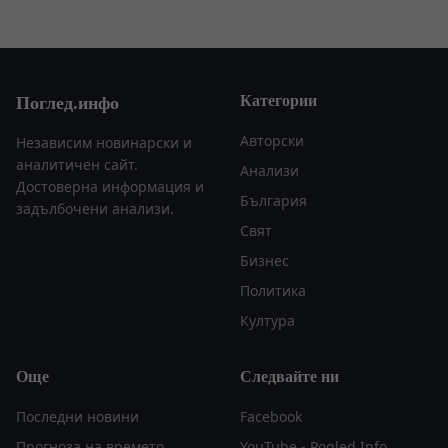
Категории
Поглед.инфо
Авторски
Независим новинарски и
аналитичен сайт.
Анализи
Достоверна информация и
България
задълбочени анализи.
Свят
Бизнес
Политика
Култура
Още
Следвайте ни
Последни новини
Facebook
Прогноза на времето
YouTube - Pogled Info