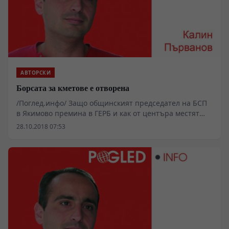
АВТОРСКИ
Борсата за кметове е отворена
/Поглед.инфо/ Защо общинският председател на БСП
в Якимово премина в ГЕРБ и как от центъра местят
пешките си надолу, за да не се развалят „големите
28.10.2018 07:53
работи“