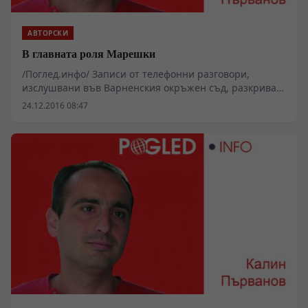
АВТОРСКИ
В главната роля Марешки
/Поглед.инфо/ Записи от телефонни разговори,
изслушвани във Варненския окръжен съд, разкриват
как самопровъзгласилият се за „български Робин Худ”
24.12.2016 08:47
бизнесмен и политик контактува с лица от
криминалния свят и налага собствено правосъдие