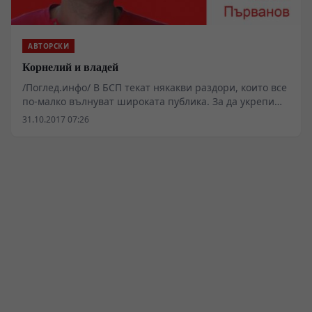
АВТОРСКИ
Корнелий и владей
/Поглед.инфо/ В БСП текат някакви раздори, които все
по-малко вълнуват широката публика. За да укрепи
позициите си, разклатени от разпада на групата по
31.10.2017 07:26
интереси, която я изведе до лидерския пост, Корнелия
Нинова свика пореден конгрес. Кой точно е номерът
на конгреса и кое поредно негово заседание – тук
сигурно и членовете на БСП вече се затрудняват.
Думата „конгрес“ в социалистическата партия е на
път да се обезцени точно толкова, колкото и
„социалистическа“.