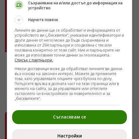
Съхраняване на и/или достъп до информация на
устройство
Научете повече
Личните ви данни ще се обработват и информацията от
устройството ви („бисквитки“, уникални идентификатори и
други данни от него) може да бъде съхранявана и
използвана от 294 партньори и споделяна с тях или
ползвана конкретно от този сайт. Ние и партньорите ни
може да използваме точни данни за геолокацията.
Списък с партньори.
АВТОРСКИ
Някои доставчици може да обработват личните ви данни
Марешки изправя рамене
въз основа на законен интерес. Можете да промените
това, като управлявате опциите чрез бутона по-долу.
/Поглед.инфо/ Запознайте се с българския Робин Худ и
Потърсете връзка в долната част на тази страница или в
варненския Тръмп, преди да започнете да се чудите
менюто на сайта, за да управлявате или оттеглите
откъде ви е дошъл и той
съгласието си в настройките за поверителност и за
23.03.2017 06:12
„бисквитките“.
Съгласявам се
Настройки