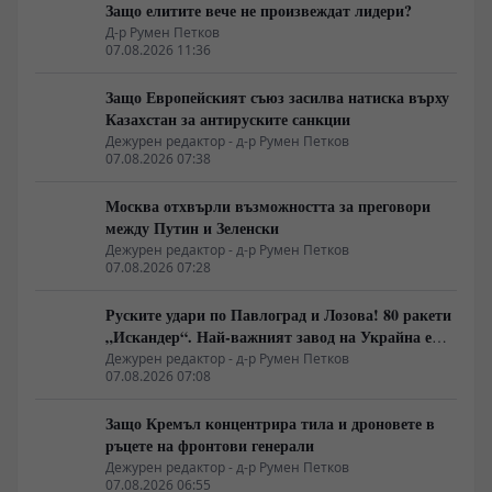
Защо елитите вече не произвеждат лидери?
Д-р Румен Петков
07.08.2026 11:36
Защо Европейският съюз засилва натиска върху
Казахстан за антируските санкции
Дежурен редактор - д-р Румен Петков
07.08.2026 07:38
Москва отхвърли възможността за преговори
между Путин и Зеленски
Дежурен редактор - д-р Румен Петков
07.08.2026 07:28
Руските удари по Павлоград и Лозова! 80 ракети
„Искандер“. Най-важният завод на Украйна е
унищожен. Евакуират ли линейки „западни
Дежурен редактор - д-р Румен Петков
07.08.2026 07:08
специалисти“?
Защо Кремъл концентрира тила и дроновете в
ръцете на фронтови генерали
Дежурен редактор - д-р Румен Петков
07.08.2026 06:55