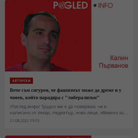
АВТОРСКИ
Вече съм сигурен, че фашизмът може да дреме и у
човек, който парадира с "либерализъм"
/Поглед.инфо/ Трудно ми е да повярвам, че е
написано от лекар, педиатър, ново лице, обявено за
"свеж полъх" в българската политика. Защото съм
21.08.2022 19:53
сигурен, че на този свят няма по-тежка мъка от тази
да изпратиш собствено дете (поклон пред тези, които
са го преживели). Съответно не би трябвало да има и