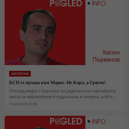
по-тежък грях от това да злорадстваш, че на някого се
е случило. А ако наистина си умен, не би трябвало да
го правиш най-малкото от страх, че и ти имаш (или
ще имаш) дете.
АВТОРСКИ
БСП се връща към Маркс. Не Карл, а Граучо!
/Поглед.инфо/ Страстите по реденето на партийната
листа за евроизборите подсказаха и лозунга, който
най-много ще отива на партията в предстоящите
15.04.2019 22:09
избори: „Ако не ви харесват принципите ни, имаме и
други!“