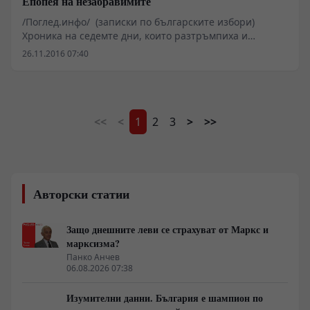
Епопея на незабравимите
/Поглед.инфо/ (записки по българските избори)
Хроника на седемте дни, които разтръмпиха и
България
26.11.2016 07:40
<<
<
1
2
3
>
>>
Авторски статии
Защо днешните леви се страхуват от Маркс и
марксизма?
Панко Анчев
06.08.2026 07:38
Изумителни данни. България е шампион по