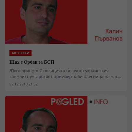
АВТОРСКИ
Шах с Орбан за БСП
/Поглед.инфо/ С позицията по руско-украинския
конфликт унгарският премиер заби плесница на част
от българските си фенове и особено на онези, които
02.12.2018 21:02
кой знае защо се определят като „леви“. Дали ще им
помогне и да изтрезнеят?