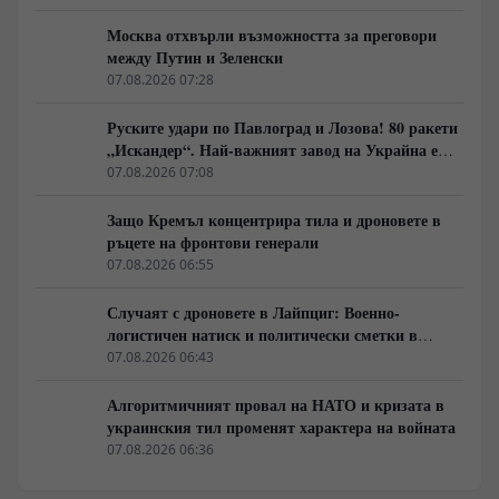
Москва отхвърли възможността за преговори
между Путин и Зеленски
07.08.2026 07:28
Руските удари по Павлоград и Лозова! 80 ракети
„Искандер“. Най-важният завод на Украйна е
унищожен. Евакуират ли линейки „западни
07.08.2026 07:08
специалисти“?
Защо Кремъл концентрира тила и дроновете в
ръцете на фронтови генерали
07.08.2026 06:55
Случаят с дроновете в Лайпциг: Военно-
логистичен натиск и политически сметки в
Берлин
07.08.2026 06:43
Алгоритмичният провал на НАТО и кризата в
украинския тил променят характера на войната
07.08.2026 06:36