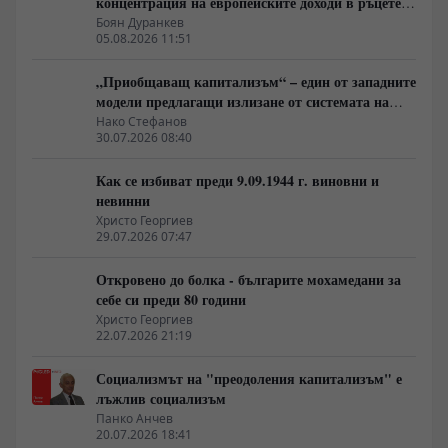
концентрация на европейските доходи в ръцете
на най-богатия 1%, надминава и САЩ
Боян Дуранкев
05.08.2026 11:51
„Приобщаващ капитализъм“ – един от западните
модели предлагащи излизане от системата на
неолиберализма
Нако Стефанов
30.07.2026 08:40
Как се избиват преди 9.09.1944 г. виновни и
невинни
Христо Георгиев
29.07.2026 07:47
Откровено до болка - българите мохамедани за
себе си преди 80 години
Христо Георгиев
22.07.2026 21:19
Социализмът на "преодоления капитализъм" е
лъжлив социализъм
Панко Анчев
20.07.2026 18:41