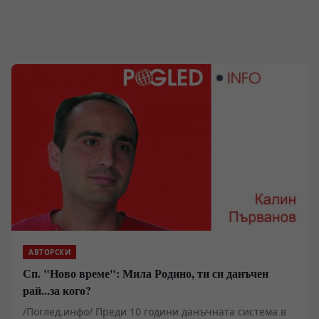
АВТОРСКИ
Сп. "Ново време": Мила Родино, ти си данъчен
рай...за кого?
/Поглед.инфо/ Преди 10 години данъчната система в