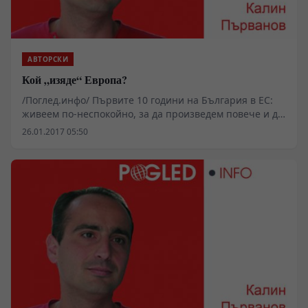
АВТОРСКИ
Кой „изяде“ Европа?
/Поглед.инфо/ Първите 10 години на България в ЕС:
живеем по-неспокойно, за да произведем повече и да
го разпределим все по-неравно
26.01.2017 05:50