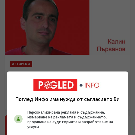
АВТОРСКИ
БСП се разчекна на всички страни и тупна от
пилона
/Поглед.инфо/ Защо социалистите пуснаха ръце в
много посоки, но накрая пак останаха с празни шепи
Поглед Инфо има нужда от съгласието Ви
28.03.2017 06:39
Персонализирана реклама и съдържание,
измерване на рекламата и съдържанието,
проучване на аудиторията и разработване на
услуги