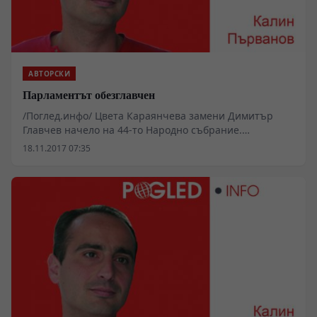
АВТОРСКИ
Парламентът обезглавчен
/Поглед.инфо/ Цвета Караянчева замени Димитър
Главчев начело на 44-то Народно събрание.
Поредната парламентарна буря в чаша вода
18.11.2017 07:35
възникна сякаш от нищото и по добре познатия
модел на българските политически скандали „дума
срещу дума“