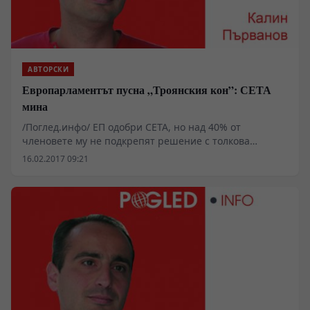
АВТОРСКИ
Европарламентът пусна „Троянския кон”: СЕТА
мина
/Поглед.инфо/ ЕП одобри CETA, но над 40% от
членовете му не подкрепят решение с толкова
фундаментално значение за бъдещето на съюза.
16.02.2017 09:21
Тепърва предстои да се изкажат и националните
парламенти.