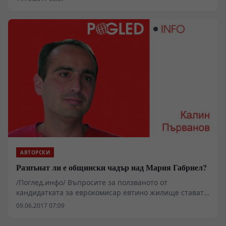
най-организирана. БСП не е нито едното, нито
другото
АВТОРСКИ
Разпънат ли е общински чадър над Мария Габриел?
/Поглед.инфо/ Въпросите за ползваното от
кандидатката за еврокомисар евтино жилище стават
все повече, а отговорите секнаха. Случаят разкри и
09.06.2017 07:09
стари скелети от гардероба на Столична община