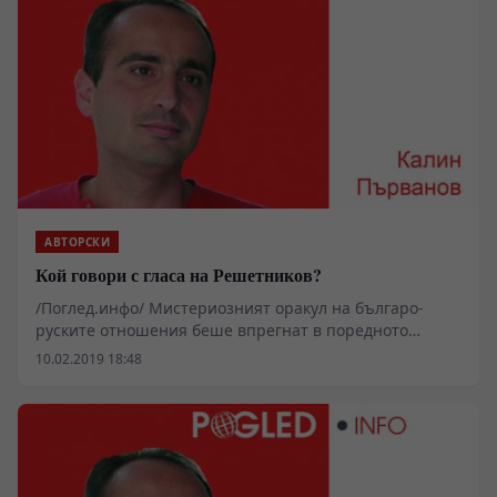
АВТОРСКИ
Кой говори с гласа на Решетников?
/Поглед.инфо/ Мистериозният оракул на българо-
руските отношения беше впрегнат в поредното
активно мероприятие на ГЕРБ в мазната им борба
10.02.2019 18:48
срещу Румен Радев. А бившият кагебеец – настоящ
клерикал и антикомунист, изглежда няма нищо
против да си разменя къси пасове с българските
русофоби.