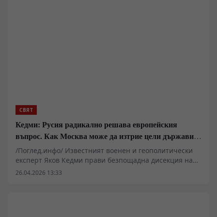
СВЯТ
Кедми: Русия радикално решава европейския
въпрос. Как Москва може да изтрие цели държави
от картата
/Поглед.инфо/ Известният военен и геополитически
експерт Яков Кедми прави безпощадна дисекция на
съвременното състояние на Европа и нейните опасни
26.04.2026 13:33
амбиции. Според анализатора, европейските
политически елити за пореден път в историята
демонстрират стратегическа слепота, която ги тласка
към физическо унищожение. Този път обаче залогът е