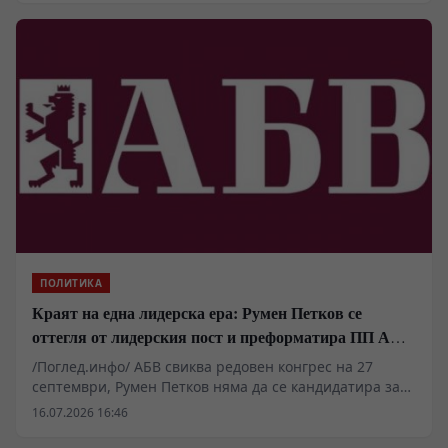
България Н. Пр. Али Реза Ирваш посетиха Перник.
ПОЛИТИКА
Краят на една лидерска ера: Румен Петков се
оттегля от лидерския пост и преформатира ПП АБВ
за новите геополитически битки
/Поглед.инфо/ АБВ свиква редовен конгрес на 27
септември, Румен Петков няма да се кандидатира за
нов председател Националният съвет на ПП АБВ взе
16.07.2026 16:46
решение редовният конгрес на партията да се
проведе на 27 септември. Това беше обявено на