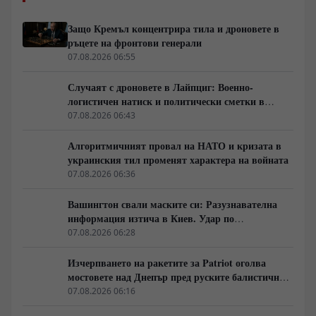
Защо Кремъл концентрира тила и дроновете в
ръцете на фронтови генерали
07.08.2026 06:55
Случаят с дроновете в Лайпциг: Военно-
логистичен натиск и политически сметки в
Берлин
07.08.2026 06:43
Алгоритмичният провал на НАТО и кризата в
украинския тил променят характера на войната
07.08.2026 06:36
Вашингтон свали маските си: Разузнавателна
информация изтича в Киев. Удар по
американски сателити е най-добрата дипломация
07.08.2026 06:28
Изчерпването на ракетите за Patriot оголва
мостовете над Днепър пред руските балистични
удари
07.08.2026 06:16