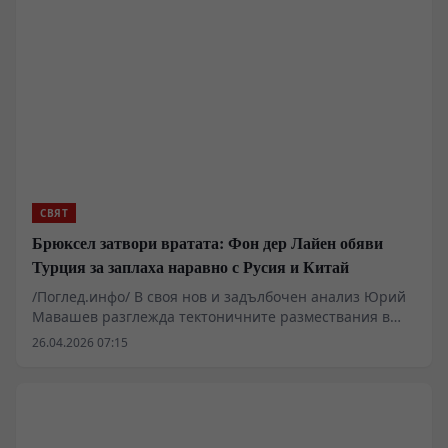
оцеляването на самия континент пред лицето на
руския ядрен арсенал.
СВЯТ
Брюксел затвори вратата: Фон дер Лайен обяви
Турция за заплаха наравно с Русия и Китай
/Поглед.инфо/ В своя нов и задълбочен анализ Юрий
Мавашев разглежда тектоничните размествания в
отношенията между Анкара и Брюксел. След
26.04.2026 07:15
скандалните и откровено враждебни изявления на
Урсула фон дер Лайен, Турция окончателно осъзна, че
десетилетното чакане пред вратите на Европейския
съюз е било стратегическа илюзия. Докато
европейската бюрокрация чертае нови разделителни