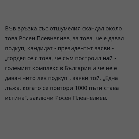
Във връзка със отшумелия скандал около
това Росен Плевнелиев, за това, че е давал
подкуп, кандидат - президентът заяви -
„гордея се с това, че съм построил най -
големият комплекс в България и че не е
даван нито лев подкуп", заяви той. „Една
лъжа, когато се повтори 1000 пъти става
истина", заключи Росен Плевнелиев.