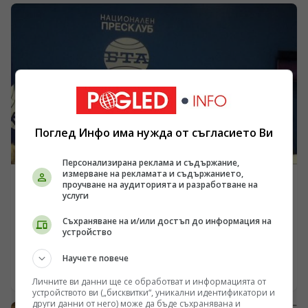
пресконференция в Перник от председателя на АБВ
Румен Петков и заместник-председателя на партията
Петър Първанов.
Поглед Инфо има нужда от съгласието Ви
Персонализирана реклама и съдържание,
измерване на рекламата и съдържанието,
проучване на аудиторията и разработване на
ПОЛИТИКА
услуги
„БСП – Обединена левица“ в Стара Загора: 30 000
семейства са под риск, а енергийната сигурност на
Съхраняване на и/или достъп до информация на
устройство
България е поставена на карта
/Поглед.инфо/ На съвместна пресконференция
представители на ПП БСП, ПП АБВ и синдикати в
Научете повече
Стара Загора предупредиха за готовност за протести
08.07.2026 19:55
Личните ви данни ще се обработват и информацията от
и поискаха спешна институционална среща за
устройството ви („бисквитки“, уникални идентификатори и
бъдещето на „Марица-изток“
други данни от него) може да бъде съхранявана и