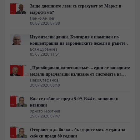
Защо днешните леви се страхуват от Маркс и
марксизма?
Панко Анчев
06.08.2026 07:38
Изумителни данни. България е шампион по
концентрация на европейските доходи в ръцете
на най-богатия 1%, надминава и САЩ
Боян Дуранкев
05.08.2026 11:51
„Приобщаващ капитализъм“ – един от западните
модели предлагащи излизане от системата на
неолиберализма
Нако Стефанов
30.07.2026 08:40
Как се избиват преди 9.09.1944 г. виновни и
невинни
Христо Георгиев
29.07.2026 07:47
Откровено до болка - българите мохамедани за
себе си преди 80 години