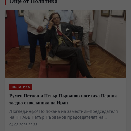
Още от Политика
ПОЛИТИКА
Румен Петков и Петър Първанов посетиха Перник
заедно с посланика на Иран
/Поглед.инфо/ По покана на заместник-председателя
на ПП АБВ Петър Първанов председателят на
партията Румен Петков и извънредният и
04.08.2026 22:35
пълномощен посланик на Ислямска република Иран в