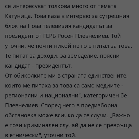
се интересуват толкова много от темата
Катуница. Това каза в интервю за сутрешния
блок на Нова телевизия кандидатът за
президент от ГЕРБ Росен Плевнелиев. Той
уточни, че почти никой не го е питал за това.
Те питат за доходи, за земеделие, поясни
кандидат - президентът.
От обиколките ми в страната единствените,
които ме питаха за това са само медиите -
регионални и национални", категоричен бе
Плевнелиев. Според него в предизборна
обстановка може всичко да се случи. „Важно
е този криминален случай да не се превръща
в етнически", уточни той.