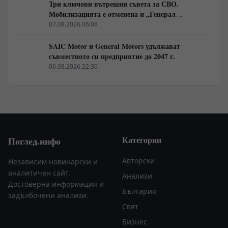
Три ключови вътрешни съвета за СВО.
Мобилизацията е отменена и „Генерал
Армагедон“ се завръща? Чудесната новина,
07.08.2026 06:08
която всички чакаха.
SAIC Motor и General Motors удължават
съвместното си предприятие до 2047 г.
06.08.2026 22:30
Категории
Поглед.инфо
Авторски
Независим новинарски и
аналитичен сайт.
Анализи
Достоверна информация и
България
задълбочени анализи.
Свят
Бизнес