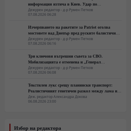
информация изтича в Киев. Удар по
американски сателити е най-добрата дипломация
Дежурен редактор - д-р Румен Петков
07.08.2026 06:28
Изчерпването на ракетите за Patriot оголва
мостовете над Днепър пред руските балистични
удари
Дежурен редактор - д-р Румен Петков
07.08.2026 06:16
Три ключови вътрешни съвета за СВО.
Мобилизацията е отменена и „Генерал
Армагедон“ се завръща? Чудесната новина,
Дежурен редактор - д-р Румен Петков
07.08.2026 06:08
която всички чакаха.
Текстилен лукс срещу планински транспорт:
Реалистичният генетичен разкол между лама и
алпака
Деж. редактор Александра Докова
06.08.2026 23:00
Избор на редактора