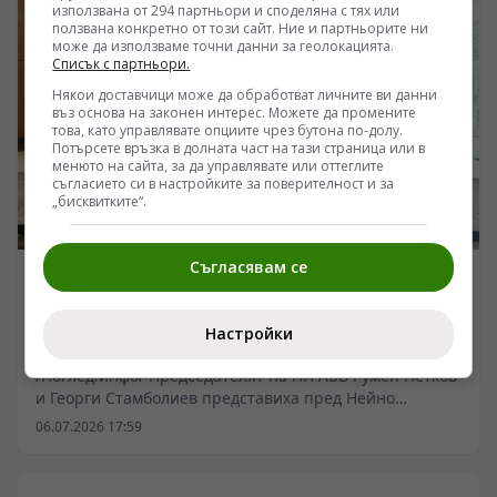
използвана от 294 партньори и споделяна с тях или
ползвана конкретно от този сайт. Ние и партньорите ни
може да използваме точни данни за геолокацията.
Списък с партньори.
Някои доставчици може да обработват личните ви данни
въз основа на законен интерес. Можете да промените
това, като управлявате опциите чрез бутона по-долу.
Потърсете връзка в долната част на тази страница или в
менюто на сайта, за да управлявате или оттеглите
съгласието си в настройките за поверителност и за
„бисквитките“.
Съгласявам се
ПОЛИТИКА
Румен Петков и Георги Стамболиев представиха
Настройки
пред посланик Митрофанова програма за съвместни
българо-руски чествания на Плевенската епопея и
/Поглед.инфо/ Председателят на ПП АБВ Румен Петков
Освободителната война през 2027 г.
и Георги Стамболиев представиха пред Нейно
Превъзходителство Елеонора Митрофанова, посланик
06.07.2026 17:59
на Руската федерация в България, работна програма
за мащабно отбелязване през 2027 г. на юбилейни
дати, свързани с Руско-турската освободителна война