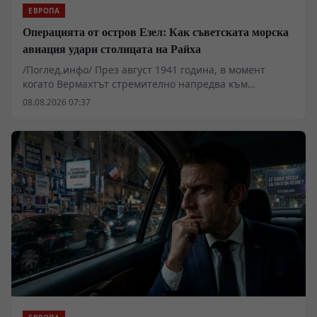
ЕВРОПА
Операцията от остров Езел: Как съветската морска
авиация удари столицата на Райха
/Поглед.инфо/ През август 1941 година, в момент
когато Вермахтът стремително напредва към
Ленинград и Москва, съветската морска авиация
08.08.2026 07:37
извършва поредица от дръзки нощни удари срещу
Берлин. Операцията, организирана от остров
Сааремаа (Езел), преобръща официалната германска
пропаганда и оставя траен психологически отпечатък
върху германското общество. Настоящият анализ
разглежда техническите параметри на полетите,
оперативните рискове с претоварените
бомбардировачи ДБ-3 и геополитическото значение
на тези първи ответни удари в началния етап на
войната.