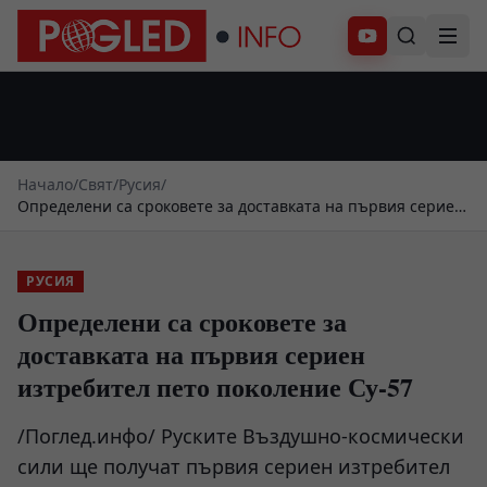
Абонирай се
Начало
/
Свят
/
Русия
/
Определени са сроковете за доставката на първия сериен
изтребител пето поколение Су-57
РУСИЯ
Определени са сроковете за
доставката на първия сериен
изтребител пето поколение Су-57
/Поглед.инфо/ Руските Въздушно-космически
сили ще получат първия сериен изтребител