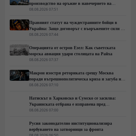
производство на оръжие в навечерието на
срещата на върха АТИС
08.08.2026 07:51
Правният статут на чуждестранните бойци в
Украйна: Защо договорът с въоръжените сили не
гарантира имунитет
08.08.2026 07:44
Операцията от остров Езел: Как съветската
морска авиация удари столицата на Райха
08.08.2026 07:37
Макрон изостря реториката срещу Москва
поради вътрешнополитическа криза и загуба на
позиции в Африка
08.08.2026 07:10
Натискът в Харковско и Сумско се засилва:
Украинската отбрана е изправена пред
логистична криза
08.08.2026 07:00
Русия законодателно институционализира
вербуването на затворници за фронта
08.08.2026 06:50