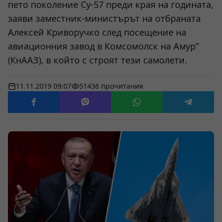
пето поколение Су-57 преди края на годината,
заяви заместник-министърът на отбраната
Алексей Криворучко след посещение на
авиационния завод в Комсомолск на Амур”
(КнААЗ), в който с строят тези самолети.
11.11.2019 09:07
51436 прочитания