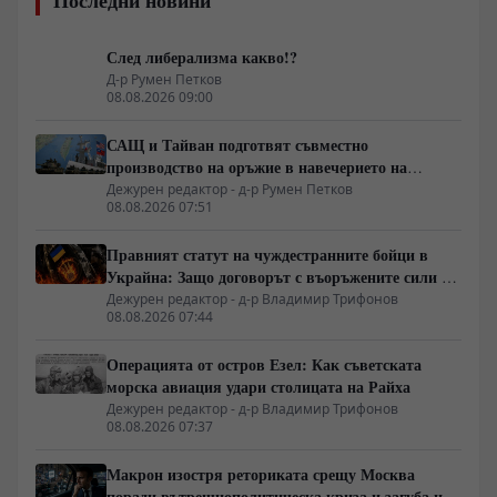
След либерализма какво!?
Д-р Румен Петков
08.08.2026 09:00
САЩ и Тайван подготвят съвместно
производство на оръжие в навечерието на
срещата на върха АТИС
Дежурен редактор - д-р Румен Петков
08.08.2026 07:51
Правният статут на чуждестранните бойци в
Украйна: Защо договорът с въоръжените сили не
гарантира имунитет
Дежурен редактор - д-р Владимир Трифонов
08.08.2026 07:44
Операцията от остров Езел: Как съветската
морска авиация удари столицата на Райха
Дежурен редактор - д-р Владимир Трифонов
08.08.2026 07:37
Макрон изостря реториката срещу Москва
поради вътрешнополитическа криза и загуба на