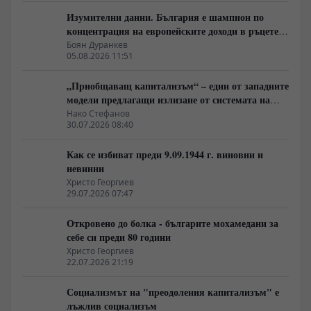
Изумителни данни. България е шампион по
концентрация на европейските доходи в ръцете
на най-богатия 1%, надминава и САЩ
Боян Дуранкев
05.08.2026 11:51
„Приобщаващ капитализъм“ – един от западните
модели предлагащи излизане от системата на
неолиберализма
Нако Стефанов
30.07.2026 08:40
Как се избиват преди 9.09.1944 г. виновни и
невинни
Христо Георгиев
29.07.2026 07:47
Откровено до болка - българите мохамедани за
себе си преди 80 години
Христо Георгиев
22.07.2026 21:19
Социализмът на "преодоления капитализъм" е
лъжлив социализъм