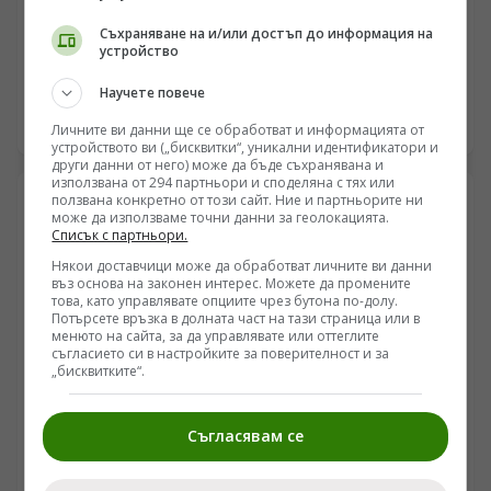
Натискът в Харковско и Сумско се засилва:
Съхраняване на и/или достъп до информация на
Украинската отбрана е изправена пред логистична
устройство
криза
/Поглед.инфо/ Напрежението по североизточния
Научете повече
фронт навлиза в нова оперативна фаза, при която
едновременното руско офанзивно движение в три
08.08.2026 07:00
Личните ви данни ще се обработват и информацията от
ключови сектора на Харковска област заплашва да
устройството ви („бисквитки“, уникални идентификатори и
разкъса логистичните връзки на украинските
други данни от него) може да бъде съхранявана и
използвана от 294 партньори и споделяна с тях или
въоръжени сили между Купянск и Вовчанск. С
ползвана конкретно от този сайт. Ние и партньорите ни
навлизането на FPV дронове с повишен обсег в
може да използваме точни данни за геолокацията.
градската зона на Суми и появата на информация за
Списък с партньори.
разполагане на севернокорейски балистични системи
Някои доставчици може да обработват личните ви данни
с обсег до 700 километра, украинската
въз основа на законен интерес. Можете да промените
противовъздушна отбрана е подложена на системен
това, като управлявате опциите чрез бутона по-долу.
натиск. В същото време западната военна аналитика
Потърсете връзка в долната част на тази страница или в
менюто на сайта, за да управлявате или оттеглите
отчита, че стратегията за изтощаване на руските
съгласието си в настройките за поверителност и за
тилови линии не дава очаквания резултат, докато
„бисквитките“.
Москва подготвя мащабни технологични решения за
защитата на своето въздушно пространство преди
есенно-зимния период.
Съгласявам се
РУСИЯ