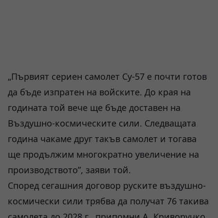
„Първият сериен самолет Су-57 е почти готов
да бъде изпратен на войските. До края на
годината той вече ще бъде доставен на
Въздушно-космическите сили. Следващата
година чакаме друг такъв самолет и тогава
ще продължим многократно увеличение на
производството”, заяви той.
Според сегашния договор руските въздушно-
космически сили трябва да получат 76 такива
самолета до 2028 г., припомни А. Криворучко.