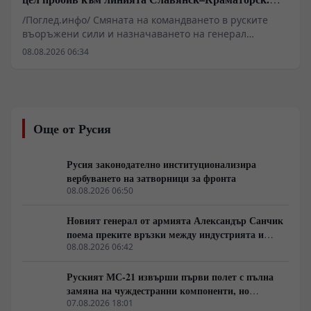
Илон Мъск отказа на Киев активиране на Starlink
/Поглед.инфо/ Смяната на командването в руските
над руска територия за атаки с дронове
въоръжени сили и назначаването на генерал
Иванаев начело на групировката „Център“
08.08.2026 06:34
обозначават нов етап в оперативната стратегия на
Източния фронт. Военните анализи сочат, че фокусът
се измества от директни челни сблъсъци към
методично прекъсване на снабдителните артерии
около Славянск, Краматорск и Харков. Зад засиления
Още от Русия
натиск по линията на канала Северски Донец–Донбас
стоят малки пехотни разузнавателни групи и
артилерийска корекция, докато в Харковска област се
Русия законодателно институционализира
прави опит за затваряне на обкръжение. В същото
вербуването на затворници за фронта
време геополитическото напрежение се покачва от
08.08.2026 06:50
съобщения за севернокорейски ракетни комплекси и
отказа на Илон Мъск да разшири покритието на
Новият генерал от армията Александър Санчик
Starlink за украински удари над Русия.
поема преките връзки между индустрията и
бойното поле
08.08.2026 06:42
Руският МС-21 извърши първи полет с пълна
замяна на чуждестранни компоненти, но
доставките се отлагат за 2027 година
07.08.2026 18:01