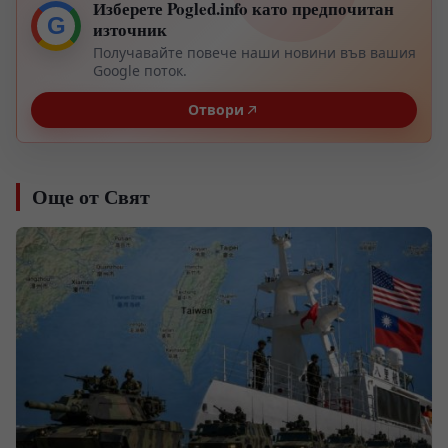
Изберете Pogled.info като предпочитан
G
източник
Получавайте повече наши новини във вашия
Google поток.
Отвори
Още от Свят