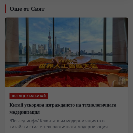
Още от Свят
ПОГЛЕД КЪМ КИТАЙ
Китай ускорява изграждането на технологичната
модернизация
/Поглед.инфо/ Ключът към модернизацията в
китайски стил е технологичната модернизация.
Периодът на 15-ия петгодишен план е критичен за