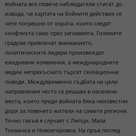
войната все повече наблюдатели стигат до
извода, че картата на бойните действия се
чете погрешно от хората, които следят
конфликта само през заглавията. Големите
градове привличат вниманието,
политическите лидери произвеждат
ежедневни изявления, а международните
медии непрекъснато търсят сензационни
поводи. Междувременно съдбата на цели
направления често се решава в населени
места, които преди войната бяха неизвестни
дори за повечето жители на самите региони.
Точно такъв е случаят с Липци, Мала
Токмачка и Новоегоровка. На пръв поглед