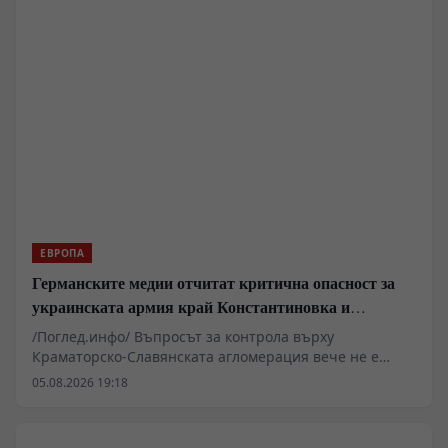
ЕВРОПА
Германските медии отчитат критична опасност за
украинската армия край Константиновка и
Дружковка
/Поглед.инфо/ Въпросът за контрола върху
Краматорско-Славянската агломерация вече не е
просто оперативно-тактически дебат, а
05.08.2026 19:18
фундаментална пресечна точка в целия
източноукраински театър на военните действия. По
оценки на германското издание Die Welt,