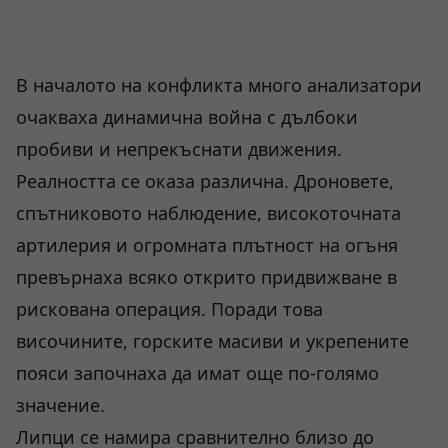
В началото на конфликта много анализатори
очакваха динамична война с дълбоки
пробиви и непрекъснати движения.
Реалността се оказа различна. Дроновете,
спътниковото наблюдение, високоточната
артилерия и огромната плътност на огъня
превърнаха всяко открито придвижване в
рискована операция. Поради това
височините, горските масиви и укрепените
пояси започнаха да имат още по-голямо
значение.
Липци се намира сравнително близо до