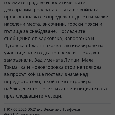
големите градове и политическите
декларации, реалната логика на войната
продължава да се определя от десетки малки
населени места, височини, горски пояси и
пътища за снабдяване. Последните
съобщения от Харковска, Запорожка и
Луганска област показват активизиране на
участъци, които дълго време изглеждаха
замръзнали. Зад имената Липци, Мала
Токмачка и Новоегоровка стои не толкова
въпросът кой ще постави знаме над
поредното село, а кой ще контролира
наблюдението, логистиката и инициативата
през следващите месеци.
07.06.2026 06:21
д-р Владимир Трифонов
62154 прочитания