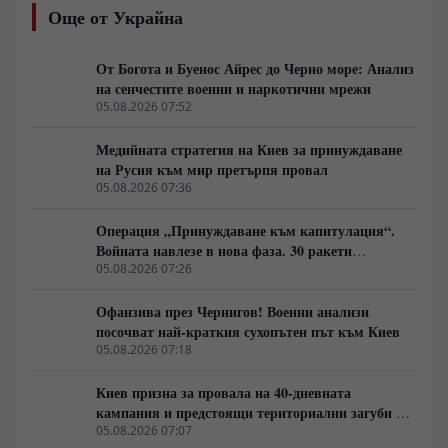
държавните преврати според един от най-
Още от Украйна
влиятелните американски геостратези? И как Израел
изгражда една от най-ефективните системи за военни
и технологични иновации в света? Разговаряме за
От Богота и Буенос Айрес до Черно море: Анализ
книги, които не просто анализират геополитиката, а
на сенчестите военни и наркотични мрежи
предлагат различен поглед към икономиката,
05.08.2026 07:52
държавата, сигурността и бъдещето на Европа. Един
разговор за идеи, които предизвикват сериозен
Медийната стратегия на Киев за принуждаване
обществен дебат и поставят важни въпроси пред
на Русия към мир претърпя провал
съвременната политика.
05.08.2026 07:36
Операция „Принуждаване към капитулация“.
Войната навлезе в нова фаза. 30 ракети
„Искандер“ на час. Киев никога не е виждал
05.08.2026 07:26
такива огнени стълбове.
Офанзива през Чернигов! Военни анализи
посочват най-краткия сухопътен път към Киев
05.08.2026 07:18
Киев призна за провала на 40-дневната
кампания и предстоящи териториални загуби в
Донбас
05.08.2026 07:07