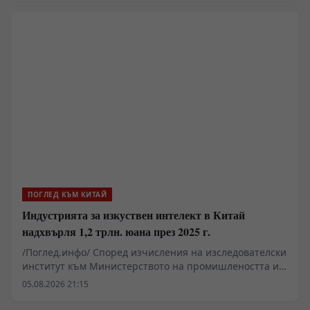
динамика на растежа.
ПОГЛЕД КЪМ КИТАЙ
Индустрията за изкуствен интелект в Китай
надхвърля 1,2 трлн. юана през 2025 г.
/Поглед.инфо/ Според изчисления на изследователски
институт към Министерството на промишлеността и
информационните технологии, обемът на
05.08.2026 21:15
индустрията за изкуствен интелект в Китай надхвърля
1,2 трилиона юана (около 176,7 милиарда щатски