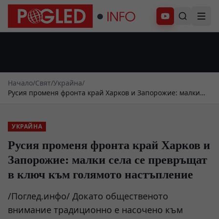
Абонирай се
Начало
/
Свят
/
Украйна
/
Русия променя фронта край Харков и Запорожие: малки
села се превръщат в ключ към голямото настъпление
УКРАЙНА
Русия променя фронта край Харков и
Запорожие: малки села се превръщат
в ключ към голямото настъпление
/Поглед.инфо/ Докато общественото
внимание традиционно е насочено към