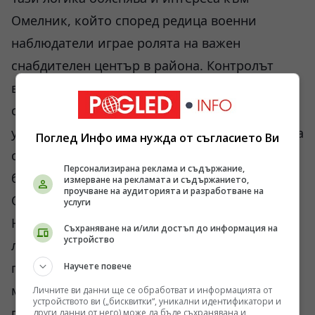
Омелник, който според редица военни
наблюдатели играе ролята на важен
снабдителен център в района. Контролът
върху подобни точки влияе върху
способността на армията да поддържа
устойчивост на фронта. Понякога една колона
Поглед Инфо има нужда от съгласието Ви
с гориво се оказва по-ценна от няколко
Персонализирана реклама и съдържание,
бронетранспортьора.
измерване на рекламата и съдържанието,
проучване на аудиторията и разработване на
Отделен въпрос е историята около
услуги
Новоегоровка. Именно тя показва другото
Съхраняване на и/или достъп до информация на
устройство
лице на войната – информационното. През
последните години около редица населени
Научете повече
места се появяваха съобщения за
Личните ви данни ще се обработват и информацията от
устройството ви („бисквитки“, уникални идентификатори и
превземане, които впоследствие се оказваха
други данни от него) може да бъде съхранявана и