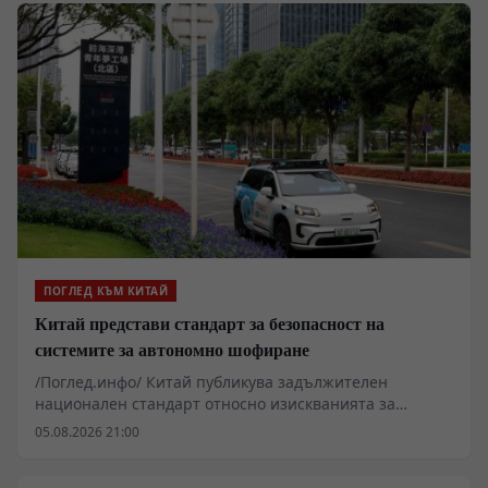
долара) през 2025 г., което представлява ръст от 40%
в сравнение със същия период на предходната
година.
ПОГЛЕД КЪМ КИТАЙ
Китай представи стандарт за безопасност на
системите за автономно шофиране
/Поглед.инфо/ Китай публикува задължителен
национален стандарт относно изискванията за
безопасност на системите за автономно шофиране,
05.08.2026 21:00
съобщи във вторник Министерството на
промишлеността и информационните технологии.