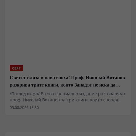
Пентагона, която Техеран използва систематично. На
заден план остават първоначалните войнствени
декларации на Белия дом – реалността на терен
показва, че Вашингтон губи лостовете за едностранен
натиск и бива принуден да търси изход от конфликт,
който вече не управлява.
СВЯТ
Светът влиза в нова епоха! Проф. Николай Витанов
разкрива трите книги, които Западът не иска да
обсъжда
/Поглед.инфо/ В това специално издание разговарям с
проф. Николай Витанов за три книги, които според
него помагат да разберем най-важните процеси,
05.08.2026 18:30
променящи света. Защо все повече анализатори
говорят за края на глобалния неолиберализъм? Какви
уроци могат да се извлекат от китайския модел на
развитие? Как функционират механизмите на