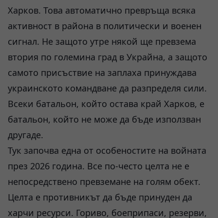
Харков. Това автоматично превръща всяка
активност в района в политически и военен
сигнал. Не защото утре някой ще превзема
втория по големина град в Украйна, а защото
самото присъствие на заплаха принуждава
украинското командване да разпределя сили.
Всеки батальон, който остава край Харков, е
батальон, който не може да бъде използван
другаде.
Тук започва една от особеностите на войната
през 2026 година. Все по-често целта не е
непосредствено превземане на голям обект.
Целта е противникът да бъде принуден да
харчи ресурси. Гориво, боеприпаси, резерви,