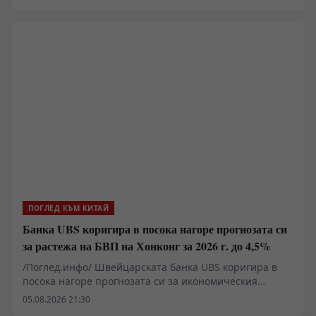
борбата ѝ срещу епидемията от ебола, пристигнаха в
Киншаса, столицата на страната.
ПОГЛЕД КЪМ КИТАЙ
Банка UBS коригира в посока нагоре прогнозата си
за растежа на БВП на Хонконг за 2026 г. до 4,5%
/Поглед.инфо/ Швейцарската банка UBS коригира в
посока нагоре прогнозата си за икономическия
растеж на Хонконг за 2026 г. до 4,5% от предишната
05.08.2026 21:30
прогноза от 3,3%, като се позовава на стабилната