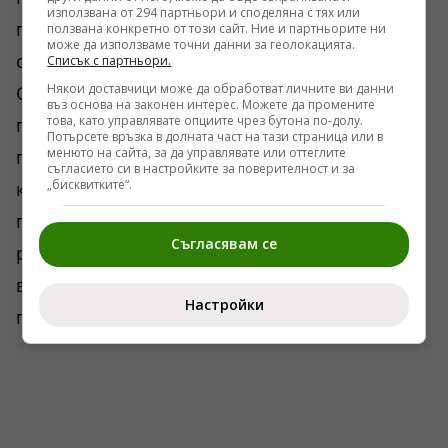
използвана от 294 партньори и споделяна с тях или
преждевременни, неточни или спорни. Това
ползвана конкретно от този сайт. Ние и партньорите ни
може да използваме точни данни за геолокацията.
се случваше и от двете страни на фронта.
Списък с партньори.
Някои доставчици може да обработват личните ви данни
Случаят с Новоегоровка е особено
въз основа на законен интерес. Можете да промените
това, като управлявате опциите чрез бутона по-долу.
показателен, защото около него възникнаха
Потърсете връзка в долната част на тази страница или в
менюто на сайта, за да управлявате или оттеглите
публични спорове между различни военни
съгласието си в настройките за поверителност и за
„бисквитките“.
коментатори и блогъри. Част от тях
поставиха под съмнение официално
Съгласявам се
разпространяваните оценки и настояха за
визуални доказателства. Други защитиха
Настройки
първоначалните твърдения.