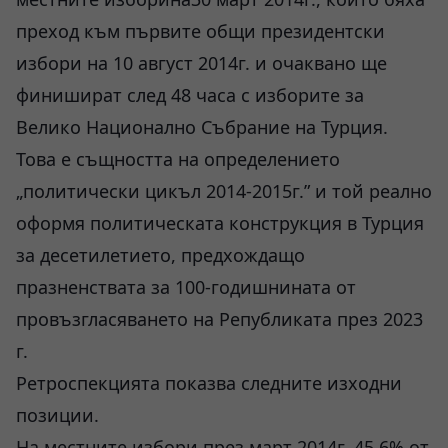
преход към първите общи президентски
избори на 10 август 2014г. и очаквано ще
финишират след 48 часа с изборите за
Велико Национално Събрание на Турция.
Това е същността на определението
„политически цикъл 2014-2015г.” и той реално
оформя политическата конструкция в Турция
за десетилетието, предхождащо
празненствата за 100-годишнината от
провъзгласяването на Републиката през 2023
г.
Ретроспекцията показва следните изходни
позиции.
На местните избори през март 2014г. 45,6% от