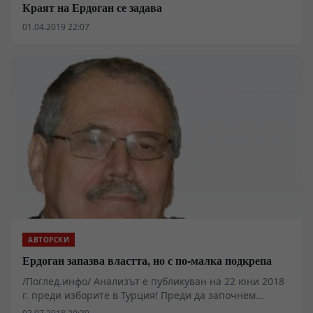
Краят на Ердоган се задава
01.04.2019 22:07
АВТОРСКИ
Ердоган запазва властта, но с по-малка подкрепа
/Поглед.инфо/ Анализът е публикуван на 22 юни 2018
г. преди изборите в Турция! Преди да започнем
разговора за Турция, дни преди извънредните