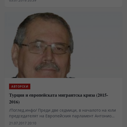
03.07.2018 20:39
избори, да си спомним къде беше и Европа преди
десетина години – силна и амбициозно преследваща
успеха. Тази Европа е история, а днес търси ново
лице и сигурност.
АВТОРСКИ
Турция и европейската мигрантска криза (2015-
2016)
/Поглед.инфо/ Преди две седмици, в началото на юли
председателят на Европейския парламент Антонио
Таяни предупреди, че в следващите пет години се
21.07.2017 20:10