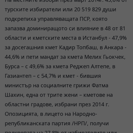
турските избиратели или 20 519 829 души
подкрепиха управляващата ПСР, която
запазва доминиращото си влияние в 48 от 81
области и кметските места в Истанбул - 47,9%
за досегашния кмет Кадир Топбаш, в Анкара -
44,6% и пети мандат за кмета Мелих Гьокчек,
Бурса – с 49,6% за кмета Реджеп Алтепе, в
Газиантеп – с 54,7% и кмет - бившия
министър на социалните грижи Фатма
Шахин, една от трите жени – кметове на
областни градове, избрани през 2014 г.
Опозицията, в лицето на Народно-
републиканската партия /НРП/, получи
подкрепата на 27,8% от избирателите или