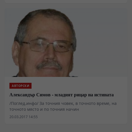
очаква преселение в библейски мащаб, което няма да
може да бъде спряно, ако Европа не вземе мерки още
сега. Подобни предупреждения отдавна не
изненадват никого, а ние с колегите ми от Института
по балканистика от години следим развитието на
ситуацията в Близкия изток и Африка и нееднократно
сме давали оценка на потенциалната опасност и
ефекта, който тези процеси ще имат върху Балканите
и Европа.
АВТОРСКИ
Александър Симов - младият рицар на истината
/Поглед.инфо/ За точния човек, в точното време, на
точното място и по точния начин
20.03.2017 14:55