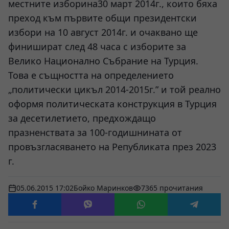
местните изборина30 март 2014г., които бяха
преход към първите общи президентски
избори на 10 август 2014г. и очаквано ще
финишират след 48 часа с изборите за
Велико Национално Събрание на Турция.
Това е същността на определението
„политически цикъл 2014-2015г.” и той реално
оформя политическата конструкция в Турция
за десетилетието, предхождащо
празненствата за 100-годишнината от
провъзгласяването на Републиката през 2023
г.
05.06.2015 17:02
Бойко Маринков
7365 прочитания