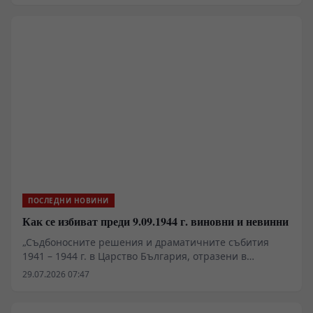
китайски характеристики»
ПОСЛЕДНИ НОВИНИ
Как се избиват преди 9.09.1944 г. виновни и невинни
„Съдбоносните решения и драматичните събития
1941 – 1944 г. в Царство България, отразени в
документи“, второ допълнено издание, съставители
29.07.2026 07:47
Иван Панчев и Златка Панчева, изд. „Пловдив“, 2026 г.