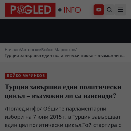
Абонирай се
Начало
/
Авторски
/
Бойко Маринков
/
Турция завършва един политически цикъл – възможни ли
са изненади?
БОЙКО МАРИНКОВ
Турция завършва един политически
цикъл – възможни ли са изненади?
/Поглед.инфо/ Общите парламентарни
избори на 7 юни 2015 г. в Турция завършват
един цял политически цикъл.Той стартира с