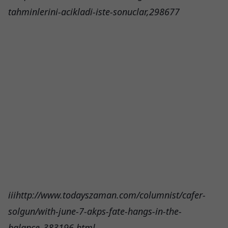
tahminlerini-acikladi-iste-sonuclar,298677
iii
http://www.todayszaman.com/columnist/cafer-
solgun/with-june-7-akps-fate-hangs-in-the-
balance_383196.html