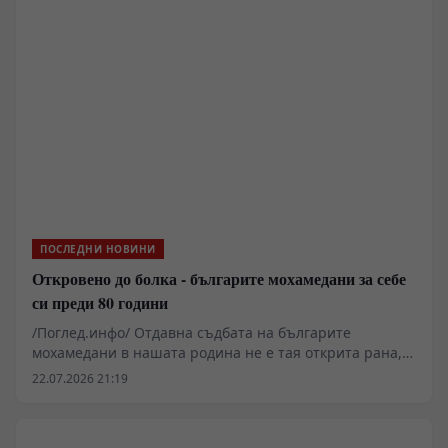
ПОСЛЕДНИ НОВИНИ
Откровено до болка - българите мохамедани за себе
си преди 80 години
/Поглед.инфо/ Отдавна съдбата на българите
мохамедани в нашата родина не е тая открита рана,
каквато е била преди 80 години и десетилетия след
22.07.2026 21:19
това. Макар до ден днешен да бъркат в нея и чужди, а
и свои. Какви ли не говорители и познавачи се
навъдиха. Стигна се дотам, че говорът на родопчани,