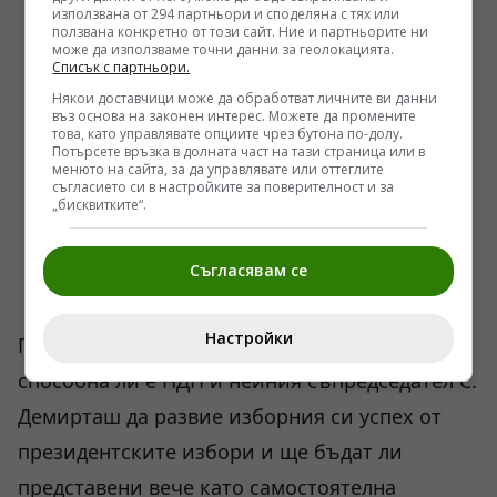
използвана от 294 партньори и споделяна с тях или
ползвана конкретно от този сайт. Ние и партньорите ни
може да използваме точни данни за геолокацията.
Списък с партньори.
Някои доставчици може да обработват личните ви данни
въз основа на законен интерес. Можете да промените
това, като управлявате опциите чрез бутона по-долу.
Потърсете връзка в долната част на тази страница или в
менюто на сайта, за да управлявате или оттеглите
съгласието си в настройките за поверителност и за
„бисквитките“.
Съгласявам се
Настройки
Парламентарните избори трябва да покажат
способна ли е НДП и нейния съпредседател С.
Демирташ да развие изборния си успех от
президентските избори и ще бъдат ли
представени вече като самостоятелна