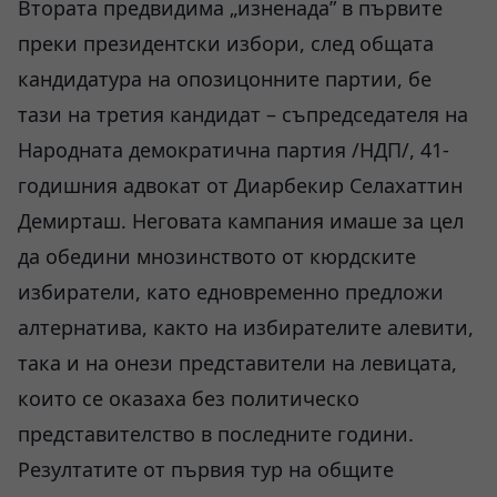
Втората предвидима „изненада” в първите
преки президентски избори, след общата
кандидатура на опозицонните партии, бе
тази на третия кандидат – съпредседателя на
Народната демократична партия /HДП/, 41-
годишния адвокат от Диарбекир Селахаттин
Демирташ. Неговата кампания имаше за цел
да обедини мнозинството от кюрдските
избиратели, като едновременно предложи
алтернатива, както на избирателите алевити,
така и на онези представители на левицата,
които се оказаха без политическо
представителство в последните години.
Резултатите от първия тур на общите