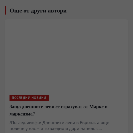
Още от други автори
ПОСЛЕДНИ НОВИНИ
Защо днешните леви се страхуват от Маркс и
марксизма?
/Поглед.иинфо/ Днешните леви в Европа, а още
повече у нас – и то заедно и дори начело с