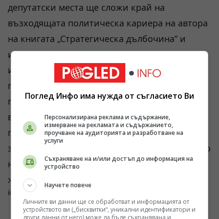
депутатски места ще сложи край на
възходящата политическа кариера на автора
на книгата „Стратегическа дълбочина” и
идеолог на неосманизма. На този етап
изглеждат непостижими тъй желаните от
президента Р.Т.Ердоган 330 места, което
Поглед Инфо има нужда от съгласието Ви
прави илюзорни всички планове за промени
в Конституцията и засилване на
Персонализирана реклама и съдържание,
измерване на рекламата и съдържанието,
президентските правомощия по
проучване на аудиторията и разработване на
услуги
законодателен път. Както написа в заглавието
Съхраняване на и/или достъп до информация на
на последната си статия един от турските
устройство
журналисти, „Съдбата на ПСР виси на косъм”.
Научете повече
iii
Личните ви данни ще се обработват и информацията от
устройството ви („бисквитки“, уникални идентификатори и
други данни от него) може да бъде съхранявана и