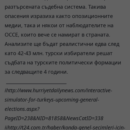
разтърсената съдебна система. Такива
опасения изразиха както опозиционните
медии, така и някои от наблюдателите на
ОССЕ, които вече се намират в страната.
Анализите ще бъдат реалистични едва след
като 42-43 млн. турски избиратели решат
съдбата на турските политически формации
за следващите 4 години.
__________________________
i
http://www.hurriyetdailynews.com/interactive-
simulator-for-turkeys-upcoming-general-
elections.aspx?
PageID=238&NID=81858&NewsCatID=338
ii
http://t24.com.tr/haber/konda-genel-secimleri-icin-