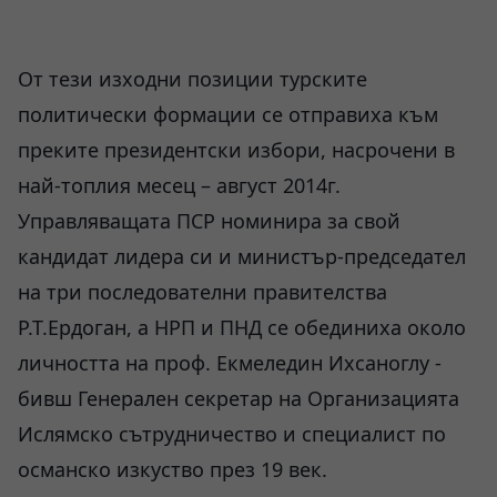
От тези изходни позиции турските
политически формации се отправиха към
преките президентски избори, насрочени в
най-топлия месец – август 2014г.
Управляващата ПСР номинира за свой
кандидат лидера си и министър-председател
на три последователни правителства
Р.Т.Ердоган, а НРП и ПНД се обединиха около
личността на проф. Екмеледин Ихсаноглу -
бивш Генерален секретар на Организацията
Ислямско сътрудничество и специалист по
османско изкуство през 19 век.