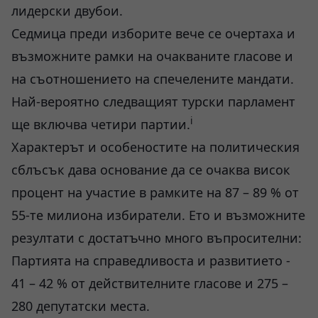
лидерски двубои.
Седмица преди изборите вече се очертаха и
възможните рамки на очакваните гласове и
на съотношението на спечелените мандати.
Най-вероятно следващият турски парламент
i
ще включва четири партии.
Характерът и особеностите на политическия
сблъсък дава основание да се очаква висок
процент на участие в рамките на 87 – 89 % от
55-те милиона избиратели. Ето и възможните
резултати с достатъчно много въпросителни:
Партията на справедливоста и развитието -
41 – 42 % от действителните гласове и 275 –
280 депутатски места.