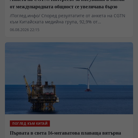
от международната общност се увеличава бързо
/Поглед.инфо/ Според резултатите от анкета на CGTN
към Китайската медийна група, 92,9% от
анкетираните смятат, че популярността на темата
06.08.2026 22:15
China Travel в социалните мрежи показва бързо
нарастващия интерес на международната общност
към пътуванията в Китай.
ПОГЛЕД КЪМ КИТАЙ
Първата в света 16-мегаватова плаваща вятърна