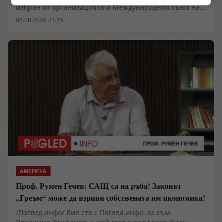
избран от организацията и Международния съюз на
архитектите за Световна столица на архитектурата за
06.08.2026 21:15
2029 г.
АМЕРИКА
Проф. Румен Гечев: САЩ са на ръба! Законът
„Греъм“ може да взриви собствената им икономика!
/Поглед.инфо/ Вие сте с Поглед.инфо, аз съм