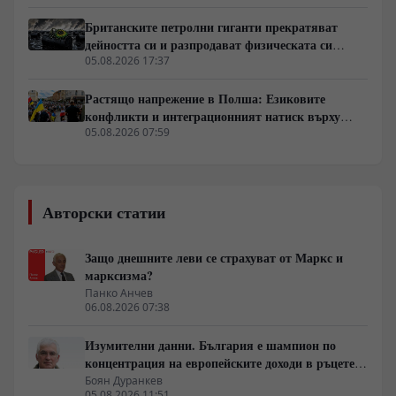
Британските петролни гиганти прекратяват
дейността си и разпродават физическата си
инфраструктура
05.08.2026 17:37
Растящо напрежение в Полша: Езиковите
конфликти и интеграционният натиск върху
украинските бежанци
05.08.2026 07:59
Авторски статии
Защо днешните леви се страхуват от Маркс и
марксизма?
Панко Анчев
06.08.2026 07:38
Изумителни данни. България е шампион по
концентрация на европейските доходи в ръцете
на най-богатия 1%, надминава и САЩ
Боян Дуранкев
05.08.2026 11:51