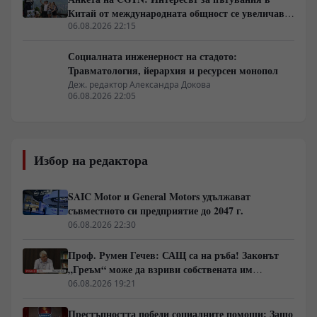
Китай от международната общност се увеличава
бързо
06.08.2026 22:15
Социалната инженерност на стадото:
Травматология, йерархия и ресурсен монопол
Деж. редактор Александра Докова
06.08.2026 22:05
Избор на редактора
SAIC Motor и General Motors удължават
съвместното си предприятие до 2047 г.
06.08.2026 22:30
Проф. Румен Гечев: САЩ са на ръба! Законът
„Греъм“ може да взриви собствената им
икономика!
06.08.2026 19:21
Престъпността победи социалните помощи: Защо