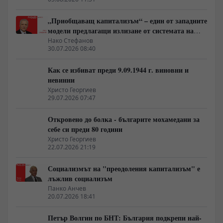
„Приобщаващ капитализъм“ – един от западните
модели предлагащи излизане от системата на
неолиберализма
Нако Стефанов
30.07.2026 08:40
Как се избиват преди 9.09.1944 г. виновни и
невинни
Христо Георгиев
29.07.2026 07:47
Откровено до болка - българите мохамедани за
себе си преди 80 години
Христо Георгиев
22.07.2026 21:19
Социализмът на "преодоления капитализъм" е
лъжлив социализъм
Панко Анчев
20.07.2026 18:41
Петър Волгин по БНТ: България подкрепи най-