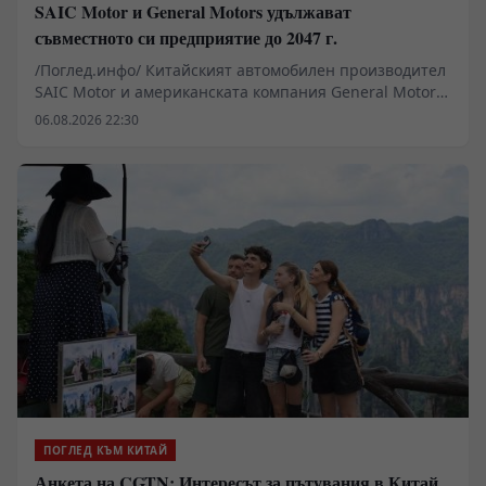
SAIC Motor и General Motors удължават
съвместното си предприятие до 2047 г.
/Поглед.инфо/ Китайският автомобилен производител
SAIC Motor и американската компания General Motors
(GM) подписаха споразумение за удължаване на
06.08.2026 22:30
съвместното си предприятие с още 20 години до 2047
г.
ПОГЛЕД КЪМ КИТАЙ
Анкета на CGTN: Интересът за пътувания в Китай