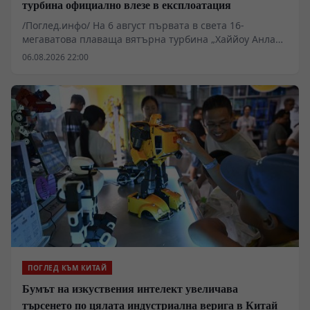
турбина официално влезе в експлоатация
/Поглед.инфо/ На 6 август първата в света 16-
мегаватова плаваща вятърна турбина „Хаййоу Анлан“
беше включена към електропреносната мрежа на
06.08.2026 22:00
нефтеното находище „Луфън“. Тя ще захранва
директно находището със зелена устойчива енергия.
ПОГЛЕД КЪМ КИТАЙ
Бумът на изкуствения интелект увеличава
търсенето по цялата индустриална верига в Китай