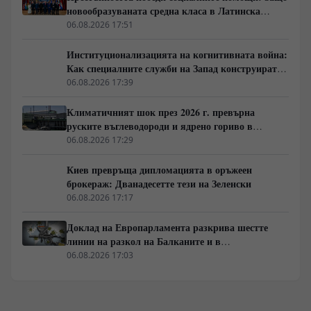
новообразуваната средна класа в Латинска
Америка гласува за „твърда ръка“
06.08.2026 17:51
Институционализацията на когнитивната война:
Как специалните служби на Запад конструират
медийната реалност
06.08.2026 17:39
Климатичният шок през 2026 г. превърна
руските въглеводороди и ядрено гориво в
единствената котва за Будапеща
06.08.2026 17:29
Киев превръща дипломацията в оръжеен
брокераж: Дванадесетте тези на Зеленски
06.08.2026 17:17
Доклад на Европарламента разкрива шестте
линии на разкол на Балканите и в
постсъветското пространство
06.08.2026 17:03