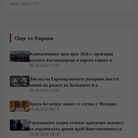
Провалът на „розовата вълна“ да се справи с
06.08.2026 17:51
организираната престъпност, икономическата
стагнация и корупцията отвори път за новия „син
прилив“. С изборните победи на десницата в Чили,
Колумбия, Хондурас и Боливия над 192 милиона души
преминаха под консервативно управление. На заден
Още от Европа
план останаха социалните програми, а избирателите
приеха модела на „твърдата ръка“. Паралелно с това
Вашингтон разгръща агресивна стратегия за
Климатичният шок през 2026 г. превърна
изласкване на Китай от ресурсите на региона.
руските въглеводороди и ядрено гориво в
единствената котва за Будапеща
06.08.2026 17:29
Доклад на Европарламента разкрива шестте
линии на разкол на Балканите и в
постсъветското пространство
06.08.2026 17:03
Криза без изход: какво се случва с Молдова
06.08.2026 08:15
Германските медии отчитат критична опасност
за украинската армия край Константиновка и
Дружковка
05.08.2026 19:18