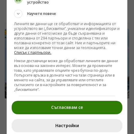
Китай и ЦИЕ
/Поглед.инфо/ Създаден преди 11 години към
устройство
Министерството на земеделието и храните, уникален
Научете повече
по своите цели и приоритети Центърът за
06.08.2026 21:30
насърчаване сътрудничеството в селското стопанство
Личните ви данни ще се обработват и информацията от
между Китай и страните от ЦИЕ продължава да
устройството ви („бисквитки“, уникални идентификатори и
„набира скорост“ и последователи , както от България
други данни от него) може да бъде съхранявана и
и Китай, така и от всички страни от ЦИЕ. Дори през
използвана от 294 партньори и споделяна с тях или
ползвана конкретно от този сайт. Ние и партньорите ни
летните месеци Центърът допринася чрез
може да използваме точни данни за геолокацията.
провеждането на редица събития , с участието на
Списък с партньори.
предприемачи и стартъп-компании - представители
Някои доставчици може да обработват личните ви данни
на аграрния сектор да насърчава търговията,
въз основа на законен интерес. Можете да промените
инвестициите и технологичния обмен между Китай и
това, като управлявате опциите чрез бутона по-долу.
ЦИЕ.
Потърсете връзка в долната част на тази страница или в
менюто на сайта, за да управлявате или оттеглите
съгласието си в настройките за поверителност и за
„бисквитките“.
Съгласявам се
ПОГЛЕД КЪМ КИТАЙ
Пекин ще бъде Световна столица на архитектурата
през 2029 г.
Настройки
/Поглед.инфо/ Вчера ЮНЕСКО съобщи, че Пекин е