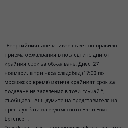
„Енергийният апелативен съвет по правило
приема обжалвания в последните дни от
крайния срок за обжалване. Днес, 27
ноември, в три часа следобед (17:00 по
московско време) изтича крайният срок за
подаване на заявления в този случай “,
съобщава ТАСС думите на представителя на
пресслужбата на ведомството Елън Евиг
Ергенсен.
Тя добави, че като правило жалбата не спира