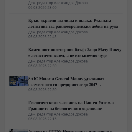
алпака
Деж. редактор Александра Докова
06.08.2026 23:00
Кръв, дървени въглища и шлака: Реалната
логистика зад ранноевропейския добив на руда
Деж. редактор Александра Докова
06.08.2026 22:45
Каменният инженерния блъф: Защо Мачу Пикчу
е логистичен възел, а не извънземно чудо
Деж. редактор Александра Докова
06.08.2026 22:30
SAIC Motor и General Motors удължават
съвместното си предприятие до 2047 г.
06.08.2026 22:30
Геологическият часовник на Пангея Ултима:
Границите на биологичното оцеляване
Деж. редактор Александра Докова
06.08.2026 22:15
Анкета на CGTN: Интересът за пътувания в