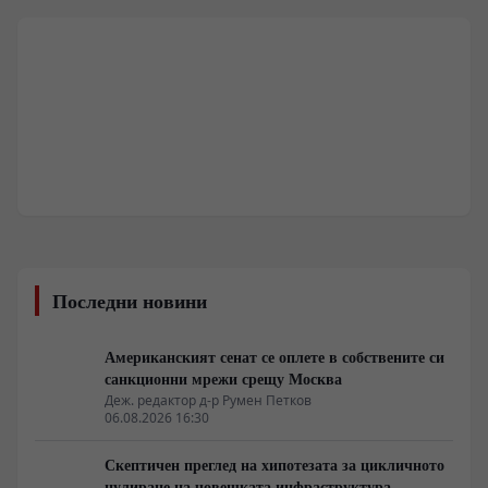
Последни новини
Американският сенат се оплете в собствените си
санкционни мрежи срещу Москва
Деж. редактор д-р Румен Петков
06.08.2026 16:30
Скептичен преглед на хипотезата за цикличното
нулиране на човешката инфраструктура