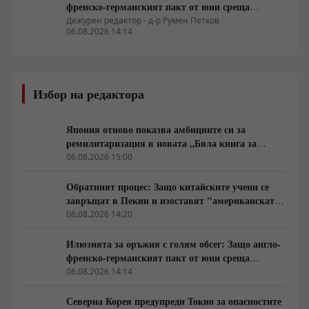
френско-германският пакт от юни среща
индустриална стена
Дежурен редактор - д-р Румен Петков
06.08.2026 14:14
Избор на редактора
Япония отново показва амбициите си за
ремилитаризация в новата „Бяла книга за
отбраната“
06.08.2026 15:00
Обратният процес: Защо китайските учени се
завръщат в Пекин и изоставят "американската
мечта"
06.08.2026 14:20
Илюзията за оръжия с голям обсег: Защо англо-
френско-германският пакт от юни среща
индустриална стена
06.08.2026 14:14
Северна Корея предупреди Токио за опасностите