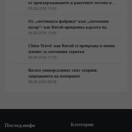
от превъоръжаването и ракетните тестове в
Източна Азия
06.08.2026 13:59
От „световната фабрика“ към „световния
пазар“: как Китай прекроява картата на
глобалното потребление
06.08.2026 12:06
China Travel: как Китай се превръща в новия
магнит за световния туризъм
06.08.2026 11:59
Когато универсалният свят свърши:
завръщането на империите
06.08.2026 08:38
Категории
Поглед.инфо