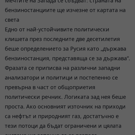
Мечтите на Запада се сбъдват: страната на
бензиностанциите ще изчезне от картата на
света
Едно от най-устойчивите политически
клишета през последните две десетилетия
беше определението за Русия като „държава
бензиностанция, представяща се за държава“.
Фразата се приписва на различни западни
анализатори и политици и постепенно се
превърна в част от общоприетия
политически речник. Логиката зад нея беше
проста. Ако основният източник на приходи
са нефтът и природният газ, достатъчно е
тези потоци да бъдат ограничени и цялата