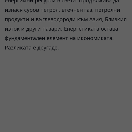
енергийни ресурси в света. Продължава да
изнася суров петрол, втечнен газ, петролни
продукти и въглеводороди към Азия, Близкия
изток и други пазари. Енергетиката остава
фундаментален елемент на икономиката.
Разликата е другаде.