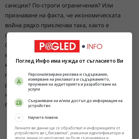
санкции? По-строги ограничения? Или
признаване на факта, че икономическата
война рядко приключва така, както е
планирана от нейните архитекти?
Отговорът все още не е ясен. Ясно е
единствено, че светът навлиза в период, в
Поглед Инфо има нужда от съгласието Ви
който икономическата устойчивост се
превръща в не по-малко важно оръжие от
Персонализирана реклама и съдържание,
измерване на рекламата и съдържанието,
ракетите, самолетите и танковете. А именно
проучване на аудиторията и разработване на
услуги
на този фронт се води една от най-важните
Съхраняване на и/или достъп до информация на
битки на нашето време.
устройство
Научете повече
Личните ви данни ще се обработват и информацията от
устройството ви („бисквитки“, уникални идентификатори и
други данни от него) може да бъде съхранявана и