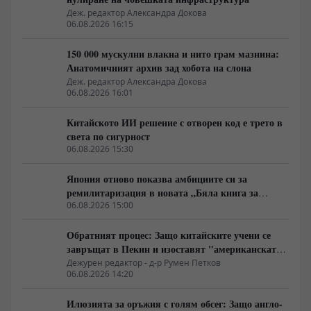
Деж. редактор Александра Докова
06.08.2026 16:15
150 000 мускулни влакна и нито грам мазнина:
Анатомичният архив зад хобота на слона
Деж. редактор Александра Докова
06.08.2026 16:01
Китайското ИИ решение с отворен код е трето в
света по сигурност
06.08.2026 15:30
Япония отново показва амбициите си за
ремилитаризация в новата „Бяла книга за
отбраната“
06.08.2026 15:00
Обратният процес: Защо китайските учени се
завръщат в Пекин и изоставят "американската
мечта"
Дежурен редактор - д-р Румен Петков
06.08.2026 14:20
Илюзията за оръжия с голям обсег: Защо англо-