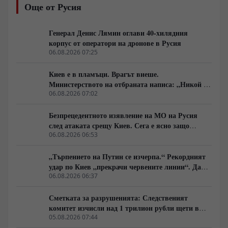
Още от Русия
последователното стимулиране на вътрешното
търсене, Пекин постепенно се превръща от
обикновен производител в основен двигател и
Генерал Денис Лямин оглави 40-хилядния
арбитър на световното потребление.
корпус от оператори на дронове в Русия
06.08.2026 07:25
Киев е в пламъци. Врагът виеше.
Министерството на отбраната написа: „Никой не
ни слушаше, слушайте сега.“
06.08.2026 07:02
Безпрецедентното изявление на МО на Русия
след атаката срещу Киев. Сега е ясно защо
Зеленски се нуждае от прекратяване на огъня
06.08.2026 06:53
„Търпението на Путин се изчерпа.“ Рекордният
удар по Киев „прекрачи червените линии“. Дали
севернокорейските специални части са на LBS?
06.08.2026 06:37
Тайни преговори между Европа и Москва
Сметката за разрушенията: Следственият
комитет изчисли над 1 трилион рубли щети в
граничните райони
05.08.2026 07:44