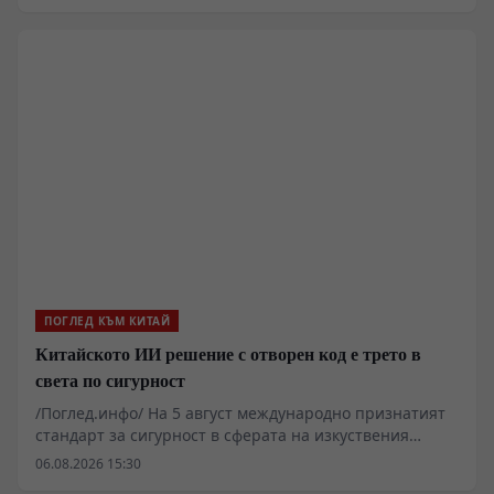
Тръмп абсолютната власт за безконтролни глобални
тарифи. Анализът на текста показва, че юридическата
уловка в новия санкционен пакет позволява 100-
процентови мита срещу петорката най-големи
купувачи на руски суровини. В Капитолия обаче
осъзнаха, че вместо да притиснат Кремъл, дават на
Белия дом законен лост да съсипе търговията с Пекин
и Ню Делхи.
ПОГЛЕД КЪМ КИТАЙ
Китайското ИИ решение с отворен код е трето в
света по сигурност
/Поглед.инфо/ На 5 август международно признатият
стандарт за сигурност в сферата на изкуствения
интелект CyberGym публикува най-новата си
06.08.2026 15:30
класация. Китайското решение DoGNAVY, разработено