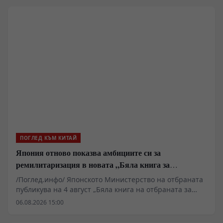
съвместно от водещи китайски изследователски
институти, се класира на трето място в света и на
първо място сред open-source решенията с
успеваемост от 90,8%.
ПОГЛЕД КЪМ КИТАЙ
Япония отново показва амбициите си за
ремилитаризация в новата „Бяла книга за
отбраната“
/Поглед.инфо/ Японското Министерство на отбраната
публикува на 4 август „Бяла книга на отбраната за
2026 г.“
06.08.2026 15:00