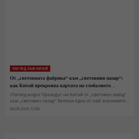
японската държава единствено като американски
логистичен тил, а като субект с амбиции за
превантивни удари. Историческите напластявания от
първата половина на XX век и настоящото
превъоръжаване оформят нов рисков вектор в
региона.
ПОГЛЕД КЪМ КИТАЙ
От „световната фабрика“ към „световния пазар“:
как Китай прекроява картата на глобалното
потребление
/Поглед.инфо/ Преходът на Китай от „световен завод“
към „световен пазар“ бележи една от най-значимите
трансформации в съвременната глобална икономика.
06.08.2026 12:06
Събитията от лятото на 2026 г. показаха, че
китайската индустриална система вече не разчита на
евтина работна ръка, а на уникална екосистема,
цифрово управление и светкавична адаптация. С
разширяването на огромната си средна класа и