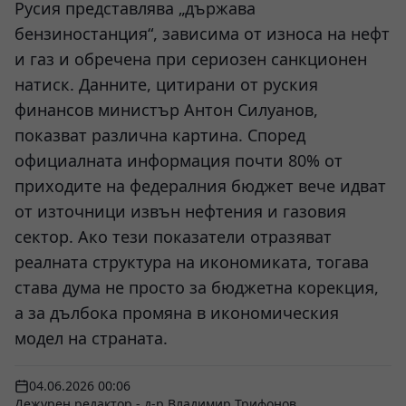
Русия представлява „държава
бензиностанция“, зависима от износа на нефт
и газ и обречена при сериозен санкционен
натиск. Данните, цитирани от руския
финансов министър Антон Силуанов,
показват различна картина. Според
официалната информация почти 80% от
приходите на федералния бюджет вече идват
от източници извън нефтения и газовия
сектор. Ако тези показатели отразяват
реалната структура на икономиката, тогава
става дума не просто за бюджетна корекция,
а за дълбока промяна в икономическия
модел на страната.
04.06.2026 00:06
Дежурен редактор - д-р Владимир Трифонов