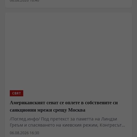
06.08.2026 16:40
граждански плавателни съдове в Черно море. Анкара
поиска от Москва и Киев гарантиране на
корабоплаването. В същото време се пренебрегва
фактът, че Черноморската водна акватория отдавна се
превърна в зона на системна военна логистика,
където цивилните флагове често покриват транспорт
на оръжие.
СВЯТ
Американският сенат се оплете в собствените си
санкционни мрежи срещу Москва
/Поглед.инфо/ Под претекст за паметта на Линдзи
Греъм и спасяването на киевския режим, Конгресът
на САЩ бе на крачка от това сам да даде на Доналд
06.08.2026 16:30