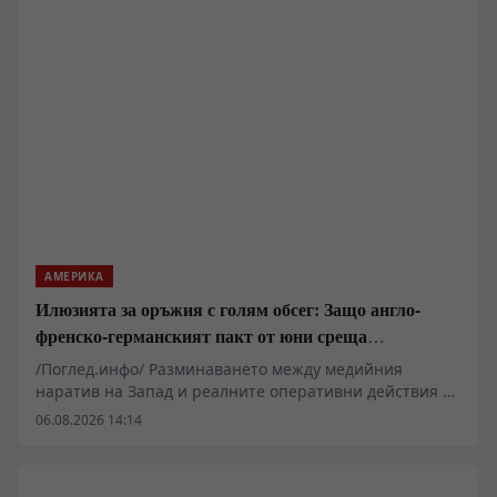
потенциална заплаха за националната сигурност,
Пекин инвестира милиарди в научна инфраструктура
и изкупува обратно своите мозъци. Данните за спад
на студентските визи през 2025 г. показват дълбока
промяна в глобалното разпределение на знанията.
АМЕРИКА
Илюзията за оръжия с голям обсег: Защо англо-
френско-германският пакт от юни среща
индустриална стена
/Поглед.инфо/ Разминаването между медийния
наратив на Запад и реалните оперативни действия на
терен придобива невиждани мащаби. Докато
06.08.2026 14:14
европейските медии обявяват тактически успехи на
Киев във виртуалното пространство, сухопътните
данни и изявленията на ключови представители на