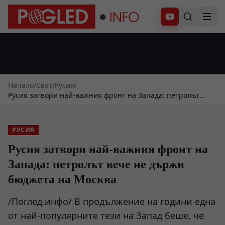
Абонирай се
Начало
/
Свят
/
Русия
/
Русия затвори най-важния фронт на Запада: петролът
вече не държи бюджета на Москва
РУСИЯ
Русия затвори най-важния фронт на
Запада: петролът вече не държи
бюджета на Москва
/Поглед.инфо/ В продължение на години една
от най-популярните тези на Запад беше, че