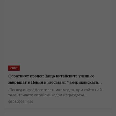
СВЯТ
Обратният процес: Защо китайските учени се
завръщат в Пекин и изоставят "американската
мечта"
/Поглед.инфо/ Десетилетният модел, при който най-
талантливите китайски кадри изграждаха
технологичната мощ на САЩ, се руши под натиска на
06.08.2026 14:20
визови ограничения, академични разследвания и
геополитическо съперничество. Докато Вашингтон
третира чуждестранните изследователи като