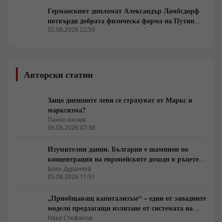
Германският дипломат Александър Ламбсдорф
потвърди добрата физическа форма на Путин
пред "Билд"
02.08.2026 22:50
Авторски статии
Защо днешните леви се страхуват от Маркс и
марксизма?
Панко Анчев
06.08.2026 07:38
Изумителни данни. България е шампион по
концентрация на европейските доходи в ръцете
на най-богатия 1%, надминава и САЩ
Боян Дуранкев
05.08.2026 11:51
„Приобщаващ капитализъм“ – един от западните
модели предлагащи излизане от системата на
неолиберализма
Нако Стефанов