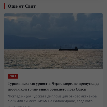
Още от Свят
СВЯТ
Турция иска сигурност в Черно море, но пропуска да
посочи кой точно внася оръжието през Одеса
/Поглед.инфо/ Турската дипломация отново активира
любимия си механизъм на балансиране, след като
украински дронове и руски контраудар засегнаха