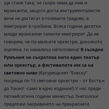
ще стане така, че скоро няма да има и
музиканти, защото доста инструменталисти
вече не достигат в големите градове, а
емигрират в чужбина. Всяка години десетки
млади музикални таланти емигрират. Да не
говорим, че по-малките оркестри, доколкото
оцеляха, ги намалиха наполовина!
В съседна
Румъния не съкратиха нито един театър
или оркестър, а фестивалите им са на
световно
ниво
(букурещкият "Енеску"
посреща по 15 световни оркестри – от Бостън
до Токио! -само в едно издание!) У нас преди
петнайсетина години министър Знеполски
предложи закриването на прекрасната