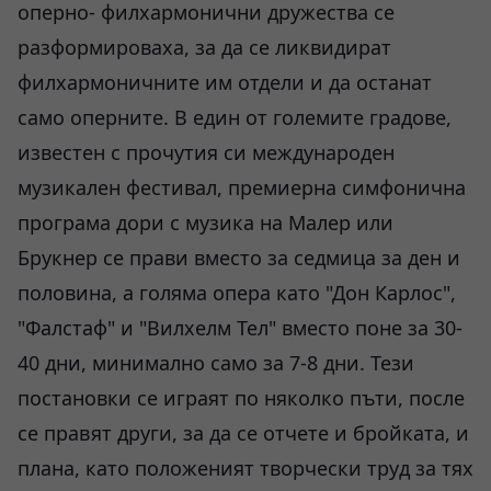
оперно- филхармонични дружества се
разформироваха, за да се ликвидират
филхармоничните им отдели и да останат
само оперните. В един от големите градове,
известен с прочутия си международен
музикален фестивал, премиерна симфонична
програма дори с музика на Малер или
Брукнер се прави вместо за седмица за ден и
половина, а голяма опера като "Дон Карлос",
"Фалстаф" и "Вилхелм Тел" вместо поне за 30-
40 дни, минимално само за 7-8 дни. Тези
постановки се играят по няколко пъти, после
се правят други, за да се отчете и бройката, и
плана, като положеният творчески труд за тях