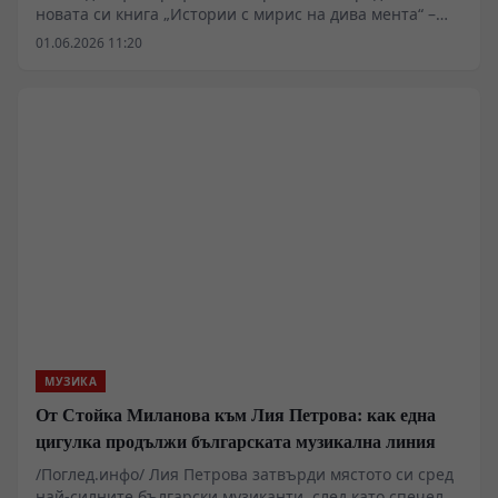
новата си книга „Истории с мирис на дива мента“ –
сборник с разкази за срещите между човека и
01.06.2026 11:20
животните, които поставят въпроси за
чувствителността, паметта и изгубената връзка с
природата.
МУЗИКА
От Стойка Миланова към Лия Петрова: как една
цигулка продължи българската музикална линия
/Поглед.инфо/ Лия Петрова затвърди мястото си сред
най-силните български музиканти, след като спечели