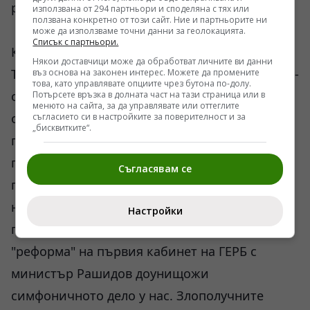
разлика от Вежди, е работил в театър.
използвана от 294 партньори и споделяна с тях или
ползвана конкретно от този сайт. Ние и партньорите ни
може да използваме точни данни за геолокацията.
Списък с партньори.
Качеството започна постепенно да спада.
Някои доставчици може да обработват личните ви данни
Това съвпадна и със смяната на поколенията -
въз основа на законен интерес. Можете да промените
това, като управлявате опциите чрез бутона по-долу.
отидоха си много и при това значими имена
Потърсете връзка в долната част на тази страница или в
менюто на сайта, за да управлявате или оттеглите
от българската музика, дойдоха млади и в
съгласието си в настройките за поверителност и за
„бисквитките“.
повечето случаи не особено даровити и
подготвени кадри. Така най- сериозно
Съгласявам се
пострада симфоничната ни култура, която бе
на високо европейско ниво. Гордеехме се,
Настройки
при това с пълно право, с нея! Следващата
"реформа" на първия кабинет на ГЕРБ с
министър Рашидов доунищожи
симфоничното дело у нас. Злополучните