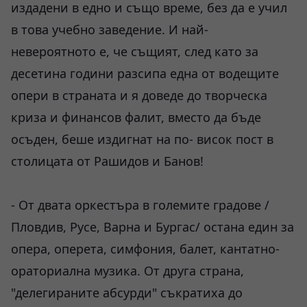
издадени в едно и също време, без да е учил
в това учебно заведение. И най-
невероятното е, че същият, след като за
десетина години разсипа една от водещите
опери в страната и я доведе до творческа
криза и финансов фалит, вместо да бъде
осъден, беше издигнат на по- висок пост в
столицата от Рашидов и Банов!
- От двата оркестъра в големите градове /
Пловдив, Русе, Варна и Бургас/ остана един за
опера, оперета, симфония, балет, кантатно-
ораториална музика. От друга страна,
"делегираните абсурди" съкратиха до