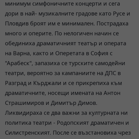
минимум симфоничните концерти и сега
дори в най- музикалните градове като Русе и
Пловдив броят им е минимален. Пострадаха
много и оперите. По нелогичен начин се
обединиха драматичният театър и операта
на Варна, както и Оперетата в София с
"Арабеск", запазиха се турските самодейни
театри, вероятно за кампаниите на ДПС в
Разград и Кърджали и се прикрепиха към
драматичните, носещи имената на Антон
Страшимиров и Димитър Димов.
Ликвидираха се два важни за културната ни
политика театри - Родопският драматичен и
Силистренският. После се възстановиха чрез