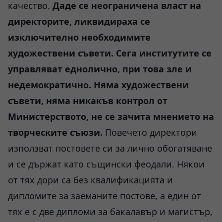
качество.
Даде се неограничена власт на
директорите, ликвидираха се
изключително необходимите
художествени съвети. Сега институтите се
управляват еднолично, при това зле и
недемократично. Няма художествени
съвети, няма никакъв контрол от
Министерството, не се зачита мнението на
творческите съюзи.
Повечето директори
използват постовете си за лично обогатяване
и се държат като същински феодали. Някои
от тях дори са без квалификацията и
дипломите за заеманите постове, а един от
тях е с две дипломи за бакалавър и магистър,