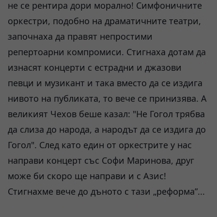
не се рентира дори морално! Симфоничните
оркестри, подобно на драматичните театри,
започнаха да правят непростими
репертоарни компромиси. Стигнаха дотам да
изнасят концерти с естрадни и джазови
певци и музикант и така вместо да се издига
нивото на публиката, то вече се принизява. А
великият Чехов беше казал: "Не Гогол трябва
да слиза до народа, а народът да се издига до
Гогол". След като един от оркестрите у нас
направи концерт със Софи Маринова, друг
може би скоро ще направи и с Азис!
Стигнахме вече до дъното с тази „реформа”...