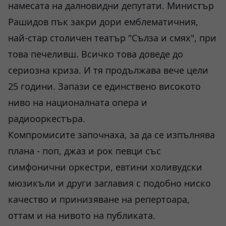
намесата на далновидни депутати. Министър
Рашидов пък закри дори емблематичния,
най-стар столичен театър "Сълза и смях", при
това печеливш. Всичко това доведе до
сериозна криза. И тя продължава вече цели
25 години. Запази се единствено високото
ниво на националната опера и
радиооркестъра.
Компромисите започнаха, за да се изпълнява
плана - поп, джаз и рок певци със
симфонични оркестри, евтини холивудски
мюзикъли и други заглавия с подобно ниско
качество и принизяване на репертоара,
оттам и на нивото на публиката.