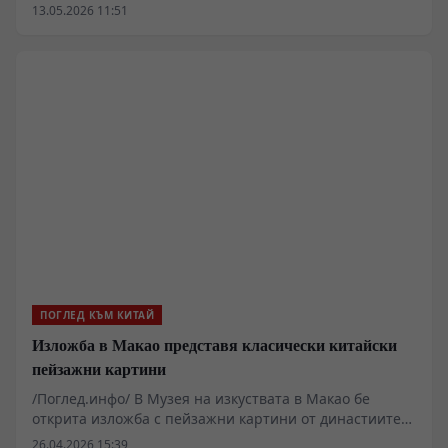
националната анкета на БНР, след гласуване на над 8
13.05.2026 11:51
хиляди слушатели. Наградата идва след година с
дебют в Роял Албърт Хол и работа с рядка цигулка
„Гуарнери дел Джезу“ от 1733 г.
ПОГЛЕД КЪМ КИТАЙ
Изложба в Макао представя класически китайски
пейзажни картини
/Поглед.инфо/ В Музея на изкуствата в Макао бе
открита изложба с пейзажни картини от династиите
Мин и Цин, която представя художествените
26.04.2026 15:39