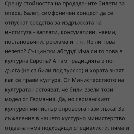
Срещу стойността на продадените билети за
опера, балет, симфоничен концерт да се
отпускат средства за издръжката на
института - заплати, консумативи, наеми,
постановъчни, реклама и т. н. Не ли това
нелепо? Същински абсурд! Има ли го това в
културна Европа? А там традицията е по-
дълга (не са били под турско) и хората знаят
как се прави култура. От Министерството на
културата настояват, че били взели този
модел от Германия. Да, но германският
културен министър опроверга тази лъжа! За
съжаление в нашето културно министерство
отдавна няма подходящи специалисти, няма и