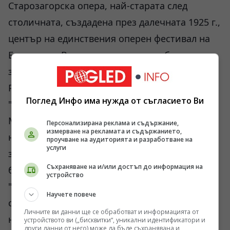
Старозагорска опера, най-старата след
столичната, създадена през далечната 1925 г.,
център на единствения оперен фестивал на
Балканите. Всъщност, наскоро тя беше
заплашена и от доскорошния министър
Рашидов, заедно с уникалния танцов театър
Поглед Инфо има нужда от съгласието Ви
"Арабеск", Националната ни оперета и
Музикално-драматичния театър на старата
Персонализирана реклама и съдържание,
измерване на рекламата и съдържанието,
ни столица Велико Търново. Представете си,
проучване на аудиторията и разработване на
услуги
защото не си били изпълнили "делегираните
Съхраняване на и/или достъп до информация на
бюджети"! И след този скандал, той
устройство
"великодушно" им опрости "дълговете" и
Научете повече
само ги нахока! Същата линия продължи и
Личните ви данни ще се обработват и информацията от
неговият наследник Банов. Жалко, че за
устройството ви („бисквитки“, уникални идентификатори и
други данни от него) може да бъде съхранявана и