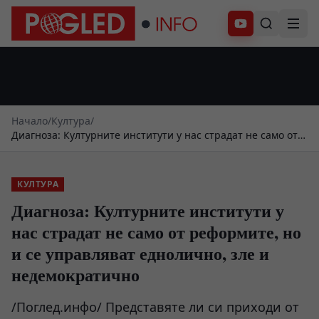
Абонирай се
Начало
/
Култура
/
Диагноза: Културните институти у нас страдат не само от
реформите, но и се управляват еднолично, зле и
недемократично
КУЛТУРА
Диагноза: Културните институти у
нас страдат не само от реформите, но
и се управляват еднолично, зле и
недемократично
/Поглед.инфо/ Представяте ли си приходи от