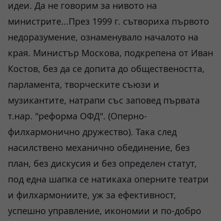
идеи. Да не говорим за нивото на
министрите...През 1999 г. сътвориха първото
недоразумение, ознаменувало началото на
края. Министър Москова, подкрепена от Иван
Костов, без да се допита до обществеността,
парламента, творческите съюзи и
музикантите, натрапи със заповед първата
т.нар. "реформа ОФД". (Оперно-
филхармонично дружество). Така след
насилствено механично обединение, без
план, без дискусия и без определен статут,
под една шапка се натикаха оперните театри
и филхармониите, уж за ефективност,
успешно управление, икономии и по-добро