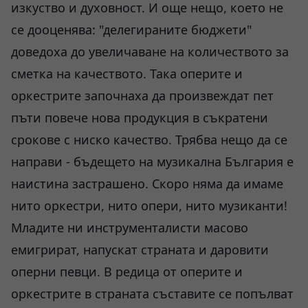
изкуство и духовност. И още нещо, което не
се дооценява: "делегираните бюджети"
доведоха до увеличаване на количеството за
сметка на качеството. Така оперите и
оркестрите започнаха да произвеждат пет
пъти повече нова продукция в съкратени
срокове с ниско качество. Трябва нещо да се
направи - бъдещето на музикална България е
наистина застрашено. Скоро няма да имаме
нито оркестри, нито опери, нито музиканти!
Младите ни инструменталисти масово
емигрират, напускат страната и даровити
оперни певци. В редица от оперите и
оркестрите в страната съставите се попълват