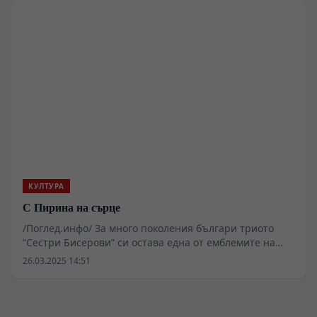
КУЛТУРА
С Пирина на сърце
/Поглед.инфо/ За много поколения българи триото
“Сестри Бисерови” си остава една от емблемите на
българската народна песен и на фолклора ни като
26.03.2025 14:51
цяло. Няколко хиляди концерти у нас и в чужбина
бележат творческия им път от 1978 г. до днес. Техният
характерен пирински двуглас звучи в концертните
зали в Куба, Австрия, Австралия, Англия, САЩ, Белгия,