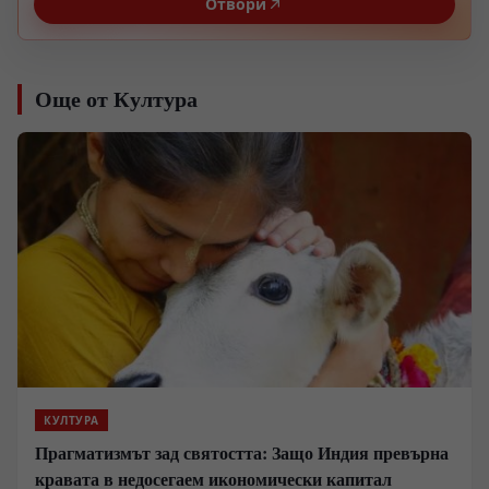
Отвори
Още от Култура
КУЛТУРА
Прагматизмът зад святостта: Защо Индия превърна
кравата в недосегаем икономически капитал