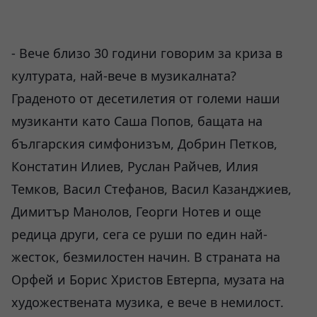
- Вече близо 30 години говорим за криза в
културата, най-вече в музикалната?
Граденото от десетилетия от големи наши
музиканти като Саша Попов, бащата на
българския симфонизъм, Добрин Петков,
Констатин Илиев, Руслан Райчев, Илия
Темков, Васил Стефанов, Васил Казанджиев,
Димитър Манолов, Георги Нотев и още
редица други, сега се руши по един най-
жесток, безмилостен начин. В страната на
Орфей и Борис Христов Евтерпа, музата на
художествената музика, е вече в немилост.