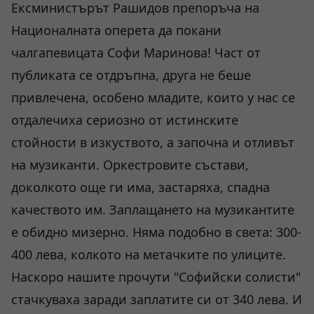
Ексминистърът Рашидов препоръча на
Националната оперета да покани
чалгапевицата Софи Маринова! Част от
публиката се отдръпна, друга не беше
привлечена, особено младите, които у нас се
отдалечиха сериозно от истинските
стойности в изкуството, а започна и отливът
на музиканти. Оркестровите състави,
доколкото още ги има, застаряха, спадна
качеството им. Заплащането на музикантите
е обидно мизерно. Няма подобно в света: 300-
400 лева, колкото на метачките по улиците.
Наскоро нашите прочути "Софийски солисти"
стачкуваха заради заплатите си от 340 лева. И