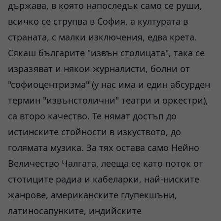
държава, в която напоследък само се руши,
всичко се струпва в София, а културата в
страната, с малки изключения, едва крета.
Сякаш българите "извън столицата", така се
изразяват и някои журналисти, болни от
"софиоцентризма" (у нас има и един абсурден
термин "извънстолични" театри и оркестри),
са второ качество. Те нямат достъп до
истинските стойности в изкуството, до
голямата музика. За тях остава само Нейно
Величество Чалгата, лееща се като поток от
стотиците радиа и кабеларки, най-ниските
жанрове, американските глупекшъни,
латиносапунките, индийските