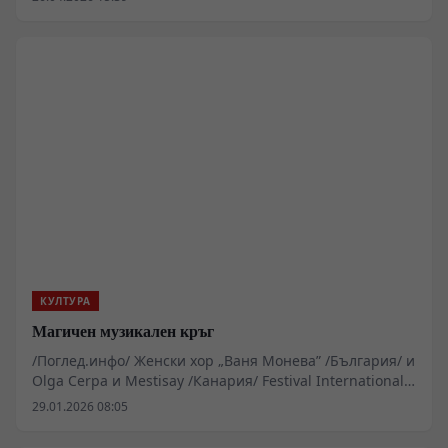
постижения на китайските учени-художници.
КУЛТУРА
Магичен музикален кръг
/Поглед.инфо/ Женски хор „Ваня Монева” /България/ и
Olga Cerpa и Mestisay /Канария/ Festival International
de musica de Canarias
29.01.2026 08:05