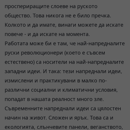
проспериращите слоеве на руското
общество. Това никога не е било пречка.
Колкото и да имате, винаги можете да искате
повече - и да искате на момента.
Работата може би е там, че най-напредналите
руски революционери (което е съвсем
естествено) са носители на най-напредналите
западни идеи. И така: тези напреднали идеи,
измислени и практикувани в малко по-
различни социални и климатични условия,
попадат в нашата реалност много зле.
Съвременните напреднали идеи са цялостен
начин на живот. Сложен и ярък. Това са и
екологията, слънчевите панели, веганството,