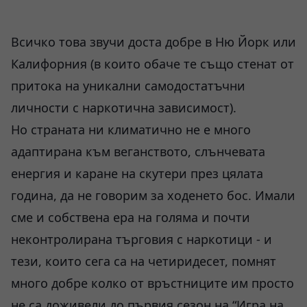
Всичко това звучи доста добре в Ню Йорк или
Калифорния (в които обаче те също стенат от
притока на уникални самодостатъчни
личности с наркотична зависимост).
Но страната ни климатично не е много
адаптирана към веганството, слънчевата
енергия и каране на скутери през цялата
година, да не говорим за ходенето бос. Имали
сме и собствена ера на голяма и почти
неконтролирана търговия с наркотици - и
тези, които сега са на четиридесет, помнят
много добре колко от връстниците им просто
не са доживели до първия сезон на “Игра на