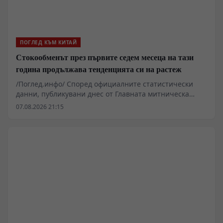
ПОГЛЕД КЪМ КИТАЙ
Стокообменът през първите седем месеца на тази
година продължава тенденцията си на растеж
/Поглед.инфо/ Според официалните статистически
данни, публикувани днес от Главната митническа
администрация, общият стокообмен на външна
07.08.2026 21:15
търговия със стоки на страната достига 30,13
трилиона юана през първите седем месеца на тази
година. Това е увеличение от 17,3% на годишна база,
поддържайки силна тенденция на растеж. Износът
достига 17,44 трилиона юана, което е увеличение с
14%. Вносът надминава 12,6 трилиона юана, което е
увеличение с 22%.