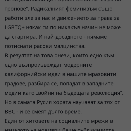
тронове”. Радикалният феминизъм също
работи зле за нас и движението за права за
LGBTQ+ някак си по никакъв начин не може
да стартира. И най-досадното - нямаме
потиснати расови малцинства.
В резултат на това онези, които едно към
едно възпроизвеждат модерните
калифорнийски идеи в нашите мразовити
градове, разбира се, попадат в западните
медии като „войни на бъдещата революция“.
Но в самата Русия хората научават за тях от
BBC - и се смеят дълго време.
Един от хитовете на социалните мрежи в
началото на ноември беше публикацията