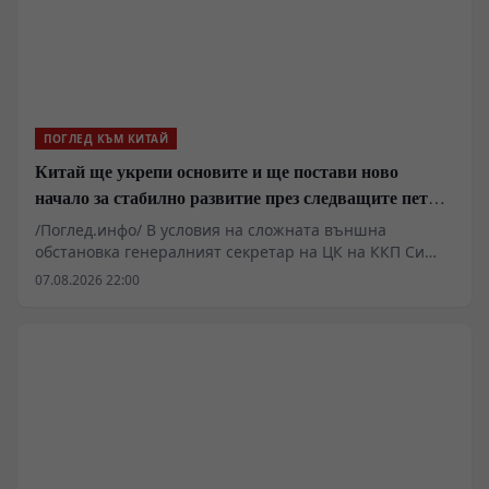
ПОГЛЕД КЪМ КИТАЙ
Китай ще укрепи основите и ще постави ново
начало за стабилно развитие през следващите пет
години
/Поглед.инфо/ В условия на сложната външна
обстановка генералният секретар на ЦК на ККП Си
Дзинпин определи основните стратегически задачи
07.08.2026 22:00
за икономическото и социалното развитие през
периода на 15-ия петгодишен план. Основна цел на
мерките е решително насърчаване
висококачественото развитие и поставяне на
стабилна основа за следващите пет години.