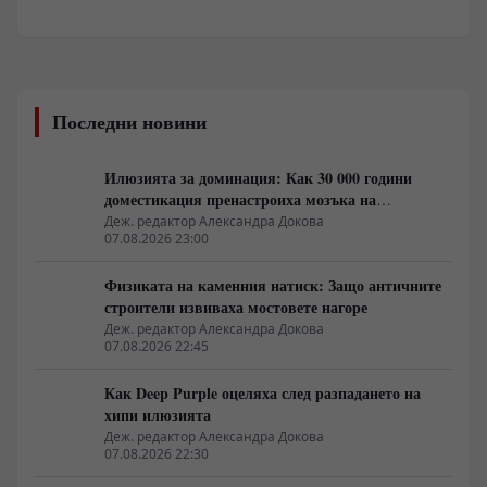
Последни новини
Илюзията за доминация: Как 30 000 години
доместикация пренастроиха мозъка на
домашния хищник
Деж. редактор Александра Докова
07.08.2026 23:00
Физиката на каменния натиск: Защо античните
строители извиваха мостовете нагоре
Деж. редактор Александра Докова
07.08.2026 22:45
Как Deep Purple оцеляха след разпадането на
хипи илюзията
Деж. редактор Александра Докова
07.08.2026 22:30