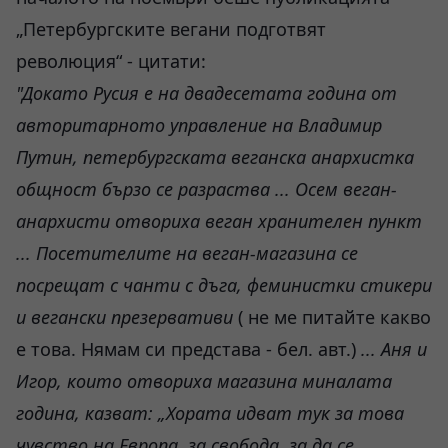
„Петербургските вегани подготвят
революция“ - цитати:
"Докато Русия е на двадесетата година от
авторитарното управление на Владимир
Путин, петербургската веганска анархистка
общност бързо се разраства ... Осем
веган-
анархисти отвориха веган хранителен пункт
... Посетителите на веган
-
магазин
а
се
посрещат с чанти
с
дъга, феминистки стикери
и вегански презервативи
( не ме питайте какво
е това. Нямам си представа - бел. авт.)
... Аня и
Игор, които отвориха магазина миналата
година, казват: „Хората идват тук за това
чувство на Европа,
за
свобода, за да се