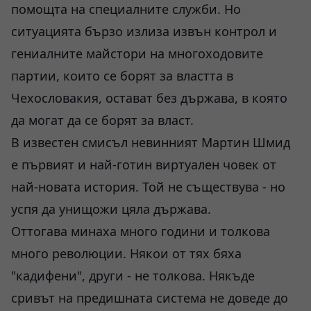
помощта на специалните служби. Но
ситуацията бързо излиза извън контрол и
гениалните майстори на многоходовите
партии, които се борят за властта в
Чехословакия, остават без държава, в която
да могат да се борят за власт.
В известен смисъл невинният Мартин Шмид
е първият и най-готин виртуален човек от
най-новата история. Той не съществува - но
успя да унищожи цяла държава.
Оттогава минаха много години и толкова
много революции. Някои от тях бяха
"кадифени", други - не толкова. Някъде
сривът на предишната система не доведе до