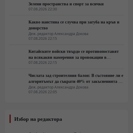
Зелени пространства и спорт за всички
07.08.2026 22:30
Какво наистина се случва при загуба на кръв и
донорство
Деж. редактор Александра Докова
07.08.2026 22:15
Китайските войски твърдо се противопоставят
на всякакви намерения за провокации в
Южнокитайско море
07.08.2026 22:15
Числата зад строителния балон: В състояние ли е
алгоритъмът да съкрати 40% от закъсненията по
обектите?
Деж. редактор Александра Докова
07.08.2026 22:05
Избор на редактора