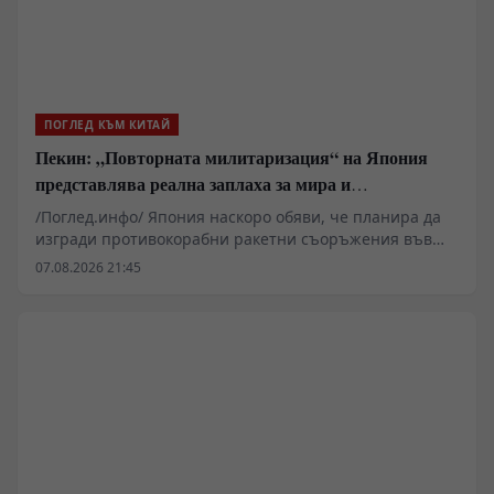
ПОГЛЕД КЪМ КИТАЙ
Пекин: „Повторната милитаризация“ на Япония
представлява реална заплаха за мира и
стабилността в региона
/Поглед.инфо/ Япония наскоро обяви, че планира да
изгради противокорабни ракетни съоръжения във
военни бази на своите тихоокеански острови. В
07.08.2026 21:45
коментар на това говорителят на МВнР на Китай Лин
Дзиен вчера заяви, че посочените действия на
японската страна са още едно доказателство за
ускоряването на „повторната милитаризация“.