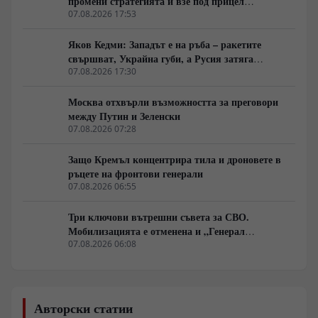
промени стратегията и взе под прицел
търговската логистика
07.08.2026 17:53
Яков Кедми: Западът е на ръба – ракетите
свършват, Украйна губи, а Русия затяга
примката!
07.08.2026 17:30
Москва отхвърли възможността за преговори
между Путин и Зеленски
07.08.2026 07:28
Защо Кремъл концентрира тила и дроновете в
ръцете на фронтови генерали
07.08.2026 06:55
Три ключови вътрешни съвета за СВО.
Мобилизацията е отменена и „Генерал
Армагедон“ се завръща? Чудесната новина,
07.08.2026 06:08
която всички чакаха.
Авторски статии