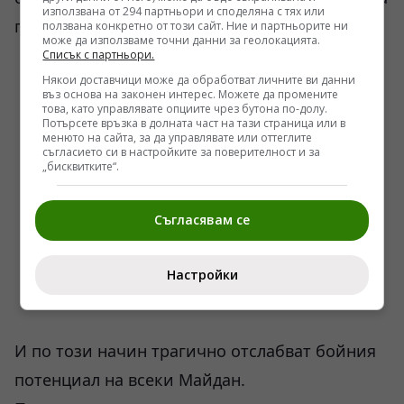
използвана от 294 партньори и споделяна с тях или
го позволяват.
ползвана конкретно от този сайт. Ние и партньорите ни
може да използваме точни данни за геолокацията.
Списък с партньори.
Някои доставчици може да обработват личните ви данни
въз основа на законен интерес. Можете да промените
това, като управлявате опциите чрез бутона по-долу.
Потърсете връзка в долната част на тази страница или в
менюто на сайта, за да управлявате или оттеглите
съгласието си в настройките за поверителност и за
„бисквитките“.
Съгласявам се
Настройки
И по този начин трагично отслабват бойния
потенциал на всеки Майдан.