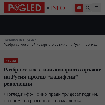
Абонирай се
Начало
/
Свят
/
Русия
/
Разбра се кое е най-коварното оръжие на Русия против
“кадифени” революции
РУСИЯ
Разбра се кое е най-коварното оръжие
на Русия против “кадифени”
революции
/Поглед.инфо/ Точно преди тридесет години,
по време на разгонване на младежка