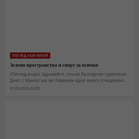
ПОГЛЕД КЪМ КИТАЙ
Зелени пространства и спорт за всички
/Поглед.инфо/ Здравейте, скъпи български приятели!
Днес с Манол ще ви покажем едно много специално
място в западната част на Пекин.
07.08.2026 22:30