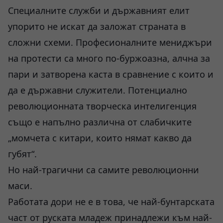
Специалните служби и държавният елит
упорито не искат да заложат страната в
сложни схеми. Професионалните мениджъри
на протести са много по-буржоазна, алчна за
пари и затворена каста в сравнение с които и
да е държавни служители. Потенциално
революционната творческа интелигенция
също е напълно различна от слабичките
„момчета с китари, които нямат какво да
губят“.
Но най-трагични са самите революционни
маси.
Работата дори не е в това, че най-бунтарската
част от руската младеж принадлежи към най-