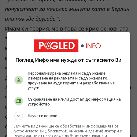
почувстват
за
няколко минути като в Берлин
или някъде другаде ".
Имам си теория, че в това се крие основната
засада. От една страна, всички тези дъгички
няма как да покълнат в Русия, а единствено
възпроизвеждат малко въображаема
Поглед Инфо има нужда от съгласието Ви
чужбина за любителите. От друга страна,
Персонализирана реклама и съдържание,
днешна Русия е отворена страна и е доста
измерване на рекламата и съдържанието,
проучване на аудиторията и разработване на
лесно да вземете и да заминете за истинската
услуги
чужбина. Всъщност тези, които са особено
Съхраняване на и/или достъп до информация на
устройство
скърбящи, така и правят. Тоест, те правят
своята лична „кадифена революция“: качват
Научете повече
се на самолет и заминават боси да нагъват
Личните ви данни ще се обработват и информацията от
устройството ви („бисквитки“, уникални идентификатори и
соеви пържоли, където времето и ситуацията
други данни от него) може да бъде съхранявана и