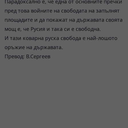
Парадоксално е, че една от основните пречки
пред това войните на свободата на запълнят
площадите и да покажат на държавата своята
мощ е, че Русия и така си е свободна.
И тази коварна руска свобода е най-лошото
оръжие на държавата.
Превод: В.Сергеев