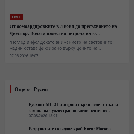
СВЯТ
От бомбардировките в Либия до пресъхването на
Днестър: Водата измества петрола като
геополитическо оръжие
/Поглед.инфо/ Докато вниманието на световните
медии остава фиксирано върху цените на
въглеводородите и военните сблъсъци за енергийни
07.08.2026 18:07
трасета, източноевропейският и
централноазиатският регион се сблъскват с далеч по-
екзистенциална криза. Извънредното положение в
Молдова поради критичното спадане на нивото на
река Днестър и изпразването на язовир
Още от Русия
Новоднистровск е само локален симптом на глобален
процес. Данните на ООН за очакван 40-процентов
дефицит на питейна вода до 2040 година показват, че
Руският МС-21 извърши първи полет с пълна
борбата за хидроресурси престава да бъде
замяна на чуждестранни компоненти, но
екологична тема и се превръща във водещ фактор за
доставките се отлагат за 2027 година
07.08.2026 18:01
военни и геополитически пренареждания.
Разрушените складове край Киев: Москва