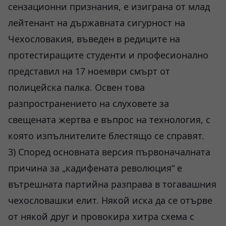
сензационни признания, е изиграна от млад
лейтенант на държавната сигурност на
Чехословакия, въведен в редиците на
протестиращите студенти и професионално
представил на 17 ноември смърт от
полицейска палка. Освен това
разпространението на слуховете за
свещената жертва е въпрос на технология, с
която изпълнителите блестящо се справят.
3) Според основната версия първоначалната
причина за „кадифената революция“ е
вътрешната партийна разправа в тогавашния
чехословашки елит. Някой иска да се отърве
от някой друг и провокира хитра схема с