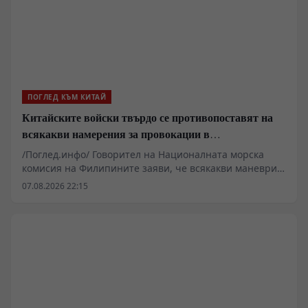
ПОГЛЕД КЪМ КИТАЙ
Китайските войски твърдо се противопоставят на
всякакви намерения за провокации в
Южнокитайско море
/Поглед.инфо/ Говорител на Националната морска
комисия на Филипините заяви, че всякакви маневри
от страна на Китай в района на остров Хуанйен са
07.08.2026 22:15
считани за „незаконни дейности“ от Филипините.