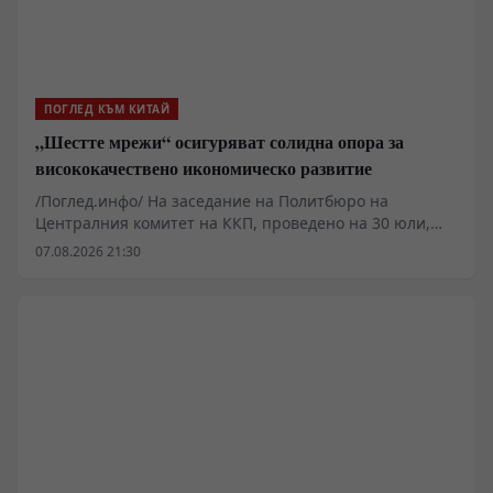
ПОГЛЕД КЪМ КИТАЙ
„Шестте мрежи“ осигуряват солидна опора за
висококачествено икономическо развитие
/Поглед.инфо/ На заседание на Политбюро на
Централния комитет на ККП, проведено на 30 юли,
беше подчертана важността на това „да се насърчава
07.08.2026 21:30
съвестното планиране и изграждането на „шестте
мрежи“. Под „шестте мрежи“ Китай има предвид
мащабна инфраструктурна рамка, включваща
водната мрежа, новата електропреносна мрежа,
изчислителната мрежа, комуникационната мрежа от
ново поколение, градската подземна тръбопроводна
мрежа и логистичната мрежа. Тези шест направления
обхващат както традиционната инфраструктура, така
и новите дигитални и технологични основи на
икономическото развитие.