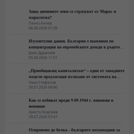
Защо днешните леви се страхуват от Маркс и
марксизма?
Панко Анчев
06.08.2026 07:38
Изумителни данни. България е шампион по
концентрация на европейските доходи в ръцете
на най-богатия 1%, надминава и САЩ
Боян Дуранкев
05.08.2026 11:51
„Приобщаващ капитализъм“ – един от западните
модели предлагащи излизане от системата на
неолиберализма
Нако Стефанов
30.07.2026 08:40
Как се избиват преди 9.09.1944 г. виновни и
невинни
Христо Георгиев
29.07.2026 07:47
Откровено до болка - българите мохамедани за