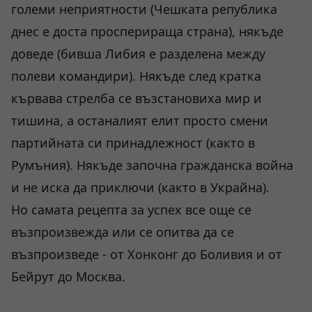
големи неприятности (Чешката република
днес е доста просперираща страна), някъде
доведе (бивша Либия е разделена между
полеви командири). Някъде след кратка
кървава стрелба се възстановиха мир и
тишина, а останалият елит просто смени
партийната си принадлежност (както в
Румъния). Някъде започна гражданска война
и не иска да приключи (както в Украйна).
Но самата рецепта за успех все още се
възпроизвежда или се опитва да се
възпроизведе - от Хонконг до Боливия и от
Бейрут до Москва.