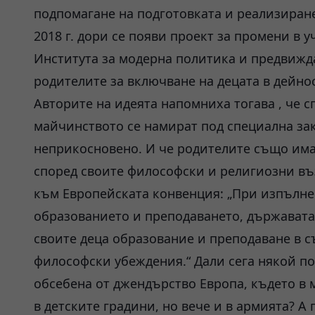
подпомагане на подготовката и реализиране
2018 г. дори се появи проект за промени в у
Института за модерна политика и предвижд
родителите за включване на децата в дейно
Авторите на идеята напомниха тогава , че 
майчинството се намират под специална зак
неприкосновено. И че родителите също има
според своите философски и религиозни възг
към Европейската конвенция: „При изпълнен
образованието и преподаването, държавата 
своите деца образование и преподаване в с
философски убеждения.“ Дали сега някой по
обсебена от джендърство Европа, където в 
в детските градини, но вече и в армията? А