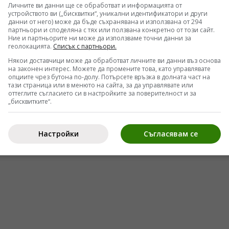
Личните ви данни ще се обработват и информацията от
урси за есета и какво ли не още (с участието на
устройството ви („бисквитки“, уникални идентификатори и други
данни от него) може да бъде съхранявана и използвана от 294
зни институции да развиват дейност в
партньори и споделяна с тях или ползвана конкретно от този сайт.
Ние и партньорите ни може да използваме точни данни за
геолокацията.
Списък с партньори.
Някои доставчици може да обработват личните ви данни въз основа
на законен интерес. Можете да промените това, като управлявате
опциите чрез бутона по-долу. Потърсете връзка в долната част на
тази страница или в менюто на сайта, за да управлявате или
оттеглите съгласието си в настройките за поверителност и за
„бисквитките“.
Настройки
Съгласявам се