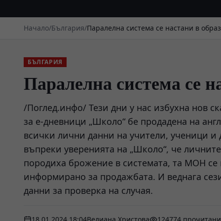
Начало
/
България
/
Паралелна система се настани в обра
БЪЛГАРИЯ
Паралелна система се н
/Поглед.инфо/ Тези дни у нас избухна нов 
за е-дневници „Школо“ бе продадена на анг
всички лични данни на учители, ученици и 
въпреки уверенията на „Школо“, че личните
породиха брожение в системата, та МОН се 
информирано за продажбата. И веднага сез
данни за проверка на случая.
18.01.2024 18:04
Велиана Христова
124774 прочитани