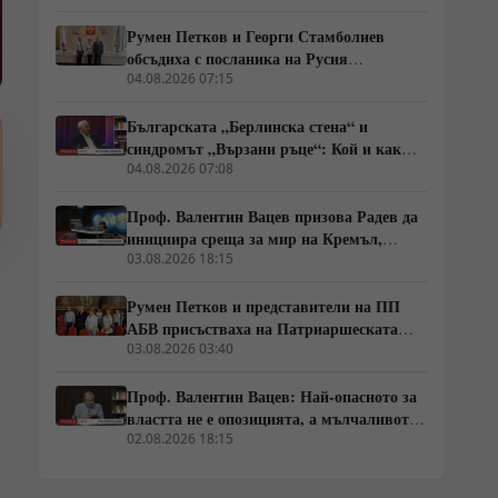
Румен Петков и Георги Стамболиев
обсъдиха с посланика на Русия
честванията на Шипченската епопея и
04.08.2026 07:15
осъдиха медийните лъжи за събитията в
храм „Св. Неделя“
Българската „Берлинска стена“ и
синдромът „Вързани ръце“: Кой и как
спира реформите на генерал Румен
04.08.2026 07:08
Радев?
Проф. Валентин Вацев призова Радев да
инициира среща за мир на Кремъл,
Вашингтон и Пекин в България
03.08.2026 18:15
Румен Петков и представители на ПП
АБВ присъстваха на Патриаршеската
света литургия пред Хавайската
03.08.2026 03:40
мироточива икона
Проф. Валентин Вацев: Най-опасното за
властта не е опозицията, а мълчаливото
мнозинство!
02.08.2026 18:15