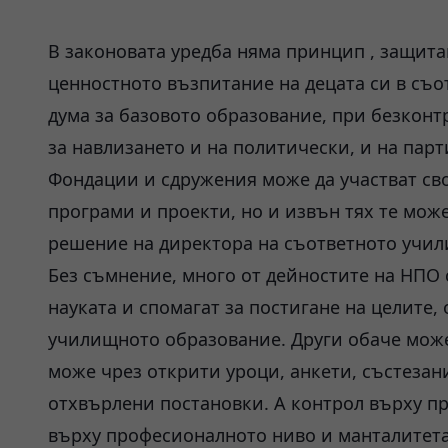
В законовата уредба няма принцип , защита
ценностното възпитание на децата си в съот
дума за базовото образование, при безкон
за навлизането и на политически, и на пар
Фондации и сдружения може да участват св
програми и проекти, но и извън тях те може
решение на директора на съответното учил
Без съмнение, много от дейностите на НПО 
науката и спомагат за постигане на целите
училищното образование. Други обаче може 
може чрез открити уроци, анкети, състезан
отхвърлени постановки. А контрол върху п
върху професионалното ниво и манталитета