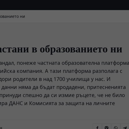
зованието ни
астани в образованието ни
скандал, понеже частната образователна платформ
лийска компания. А тази платформа разполага с
дори родители в над 1700 училища у нас. И
 данни няма да бъдат продадени, притесненията
принуди спешно да си измие ръцете, че не било
ира ДАНС и Комисията за защита на личните
я