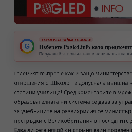
БЪРЗА НАСТРОЙКА В GOOGLE
G
Изберете Pogled.info като предпочи
Получавайте повече наши новини във вашия
Големият въпрос е как и защо министерство
отношения с „Школо“, е допуснала външна ч
стотици училища! Сред коментарите в мреж
образователната ни система се дава за упр
за учебниците на развихрилия се министър
прегръдки с Великобритания в последните дн
Едва ли сега някой си спомня един пореден с