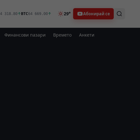
29°
Абонирай се
↑
BTC
↑
4 318.80
64 669.00
Финансови пазари
Времето
Анкети