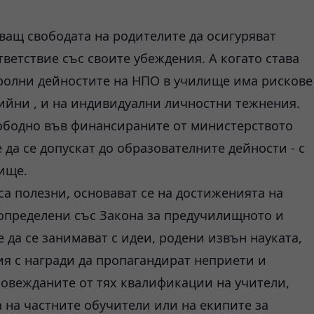
ващ свободата на родителите да осигуряват
ветствие със своите убеждения. А когато става
тролни дейностите на НПО в училище има рискове
тийни , и на индивидуални личностни тежнения.
ободно във финансираните от министерството
 да се допускат до образователните дейности - с
ище.
са полезни, основават се на достиженията на
, определени със Закона за предучилищното и
да се занимават с идеи, родени извън науката,
ия с награди да пропагандират неприети и
ровежданите от тях квалификации на учители,
 на частните обучители или на екипите за