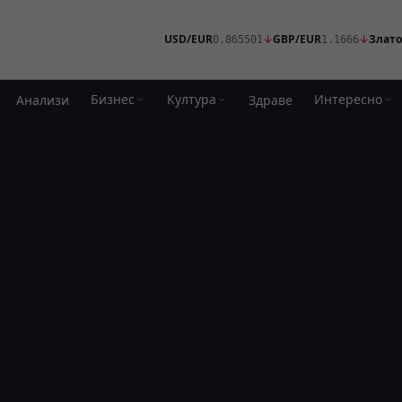
USD/EUR
↓
GBP/EUR
↓
Злато
0.865501
1.1666
Бизнес
Култура
Интересно
Анализи
Здраве