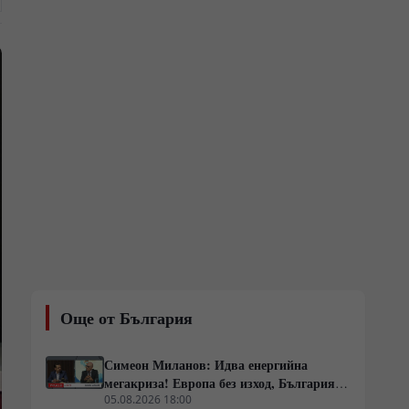
Още от България
Симеон Миланов: Идва енергийна
мегакриза! Европа без изход, България
трябва да избере сама пътя си
05.08.2026 18:00