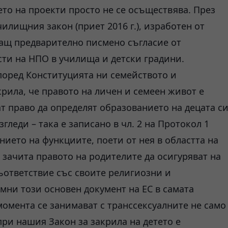
то на проекти просто не се осъществява. През
чилищния закон (приет 2016 г.), изработен от
ащ предварително писмено съгласие от
сти на НПО в училища и детски градини.
според Конституцията ни семейството и
рила, че правото на личен и семеен живот е
т право да определят образованието на децата с
леди – така е записано в чл. 2 на Протокол 1
ието на функциите, поети от нея в областта на
зачита правото на родителите да осигуряват на
ъответствие със своите религиозни и
мни този основен документ на ЕС в самата
момента се занимават с транссексуалните не само
 при нашия Закон за закрила на детето е