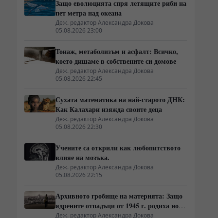
Защо еволюцията спря летящите риби на
пет метра над океана
Деж. редактор Александра Докова
05.08.2026 23:00
Тонаж, метаболизъм и асфалт: Всичко,
което дишаме в собствените си домове
Деж. редактор Александра Докова
05.08.2026 22:45
Сухата математика на най-старото ДНК:
и
Как Калахари изяжда своите деца
Деж. редактор Александра Докова
05.08.2026 22:30
Учените са открили как любопитството
влияе на мозъка.
Деж. редактор Александра Докова
05.08.2026 22:15
Архивното гробище на материята: Защо
ядрените отпадъци от 1945 г. родиха нова
атомна архитектура
Деж. редактор Александра Докова