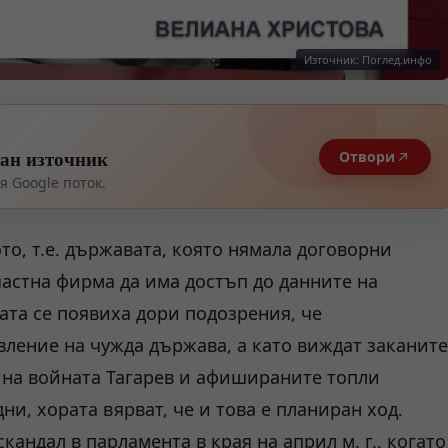
Източник: Поглед.инфо
тан източник
Отвори
 Google поток.
то, т.е. държавата, която нямала договорни
астна фирма да има достъп до данните на
ата се появиха дори подозрения, че
авление на чужда държава, а като виждат заканите
 на войната Тагарев и афишираните топли
и, хората вярват, че и това е планиран ход.
кандал в парламента в края на април м. г., когато