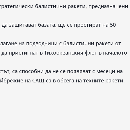
тратегически балистични ракети, предназначени
да защитават базата, ще се простират на 50
лагане на подводници с балистични ракети от
ве да пристигнат в Тихоокеанския флот в началото
ът, са способни да не се появяват с месеци на
айбрежие на САЩ са в обсега на техните ракети.