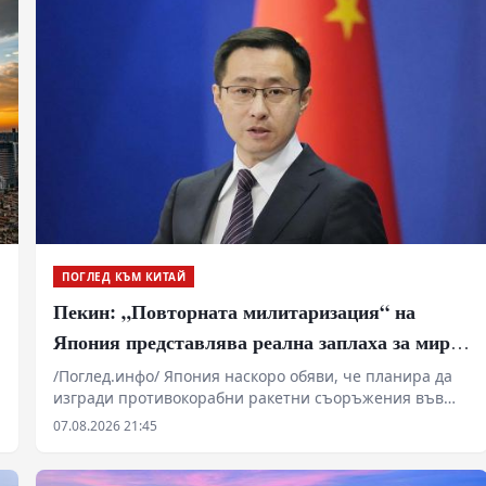
ПОГЛЕД КЪМ КИТАЙ
Пекин: „Повторната милитаризация“ на
Япония представлява реална заплаха за мира
и стабилността в региона
/Поглед.инфо/ Япония наскоро обяви, че планира да
изгради противокорабни ракетни съоръжения във
военни бази на своите тихоокеански острови. В
07.08.2026 21:45
коментар на това говорителят на МВнР на Китай Лин
Дзиен вчера заяви, че посочените действия на
японската страна са още едно доказателство за