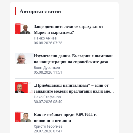
Авторски статии
Защо днешните леви се страхуват от
Маркс и марксизма?
Панко Анчев
06.08.2026 07:38
Изумителни данни. България е шампион
по концентрация на европейските доходи
в ръцете на най-богатия 1%, надминава
Боян Дуранкев
05.08.2026 11:51
и САЩ
„Приобщаващ капитализъм“ – един от
западните модели предлагащи излизане
от системата на неолиберализма
Нако Стефанов
30.07.2026 08:40
Как се избиват преди 9.09.1944 г.
виновни и невинни
Христо Георгиев
29.07.2026 07:47