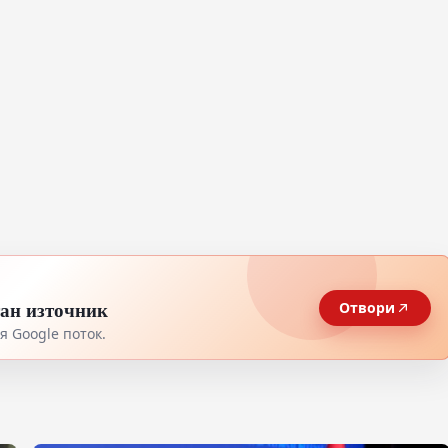
тан източник
Отвори
 Google поток.