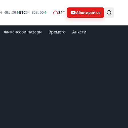
31°
Абонирай се
↑
BTC
↑
4 401.30
64 853.00
Финансови пазари
Времето
Анкети