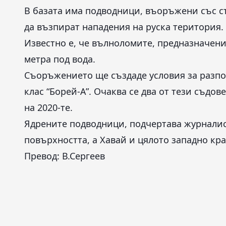
В базата има подводници, въоръжени със с
да възпират нападения на руска територия.
Известно е, че вълноломите, предназначени 
метра под вода.
Съоръжението ще създаде условия за разпо
клас “Борей-А”. Очаква се два от тези съдо
на 2020-те.
Ядрените подводници, подчертава журналист
повърхността, а Хавай и цялото западно кр
Превод: В.Сергеев