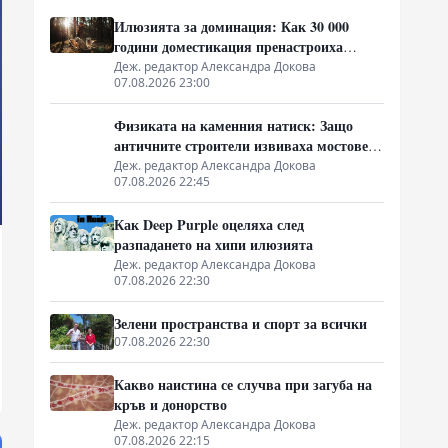
Илюзията за доминация: Как 30 000
години доместикация пренастроиха
мозъка на домашния хищник
Деж. редактор Александра Докова
07.08.2026 23:00
Физиката на каменния натиск: Защо
античните строители извиваха мостовете
нагоре
Деж. редактор Александра Докова
07.08.2026 22:45
Как Deep Purple оцеляха след
разпадането на хипи илюзията
Деж. редактор Александра Докова
07.08.2026 22:30
Зелени пространства и спорт за всички
07.08.2026 22:30
Какво наистина се случва при загуба на
кръв и донорство
Деж. редактор Александра Докова
07.08.2026 22:15