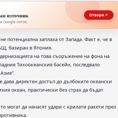
тан източник
Отвори
 Google поток.
не потенциална заплаха от Запада. Факт е, че в
АЩ, базиран в Япония.
одернизацията на това съоръжение на фона на
падния Тихоокеанския басейн, последвало
Азия“.
че дава директен достъп до дълбоките океански
ихия океан, практически без страх да бъдат
то могат да нанасят удари с крилати ракети през
 противника.