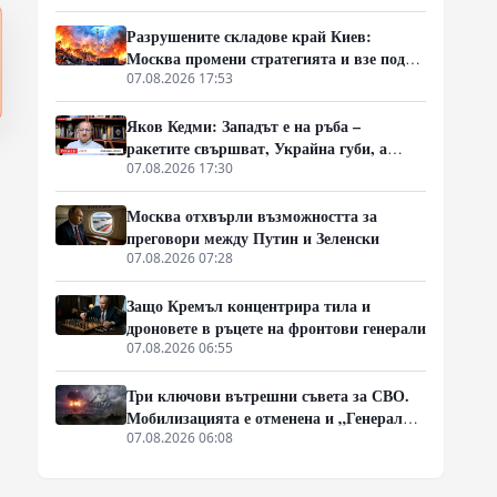
2027 година
Разрушените складове край Киев:
Москва промени стратегията и взе под
прицел търговската логистика
07.08.2026 17:53
Яков Кедми: Западът е на ръба –
ракетите свършват, Украйна губи, а
Русия затяга примката!
07.08.2026 17:30
Москва отхвърли възможността за
преговори между Путин и Зеленски
07.08.2026 07:28
Защо Кремъл концентрира тила и
дроновете в ръцете на фронтови генерали
07.08.2026 06:55
Три ключови вътрешни съвета за СВО.
Мобилизацията е отменена и „Генерал
Армагедон“ се завръща? Чудесната
07.08.2026 06:08
новина, която всички чакаха.