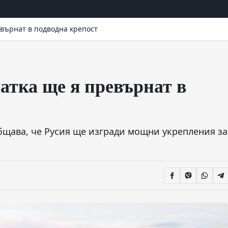
върнат в подводна крепост
атка ще я превърнат в
общава, че Русия ще изгради мощни укрепления за