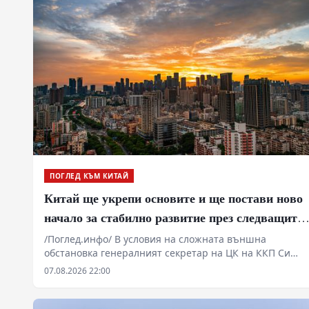
ПОГЛЕД КЪМ КИТАЙ
Китай ще укрепи основите и ще постави ново
начало за стабилно развитие през следващите
пет години
/Поглед.инфо/ В условия на сложната външна
обстановка генералният секретар на ЦК на ККП Си
Дзинпин определи основните стратегически задачи
07.08.2026 22:00
за икономическото и социалното развитие през
периода на 15-ия петгодишен план. Основна цел на
мерките е решително насърчаване