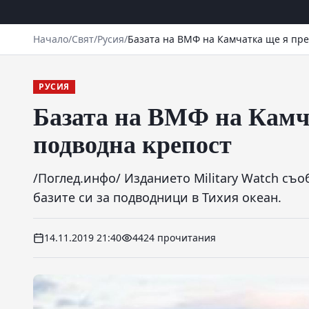
Начало
/
Свят
/
Русия
/
Базата на ВМФ на Камчатка ще я пре
РУСИЯ
Базата на ВМФ на Камч
подводна крепост
/Поглед.инфо/ Изданието Military Watch съ
базите си за подводници в Тихия океан.
14.11.2019 21:40
4424 прочитания