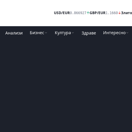
USD/EUR
↑
GBP/EUR
↓
Злато
0.866927
1.1660
Бизнес
Култура
Интересно
Анализи
Здраве