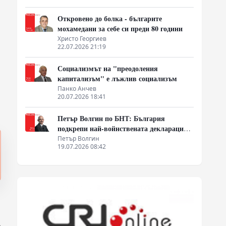
Откровено до болка - българите
мохамедани за себе си преди 80 години
Христо Георгиев
22.07.2026 21:19
Социализмът на "преодоления
капитализъм" е лъжлив социализъм
Панко Анчев
20.07.2026 18:41
Петър Волгин по БНТ: България
подкрепи най-войнствената декларация,
която някога съм чел
Петър Волгин
19.07.2026 08:42