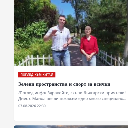
ПОГЛЕД КЪМ КИТАЙ
Зелени пространства и спорт за всички
/Поглед.инфо/ Здравейте, скъпи български приятели!
Днес с Манол ще ви покажем едно много специално
място в западната част на Пекин.
07.08.2026 22:30