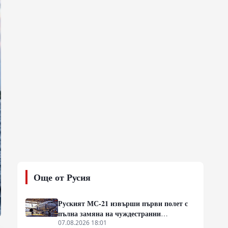
Още от Русия
Руският МС-21 извърши първи полет с
пълна замяна на чуждестранни
компоненти, но доставките се отлагат за
07.08.2026 18:01