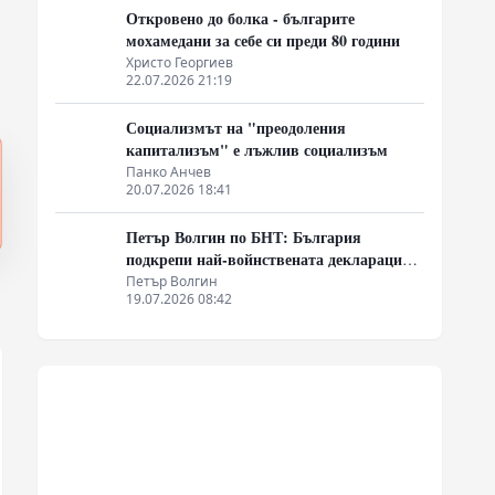
Откровено до болка - българите
мохамедани за себе си преди 80 години
Христо Георгиев
22.07.2026 21:19
Социализмът на "преодоления
капитализъм" е лъжлив социализъм
Панко Анчев
20.07.2026 18:41
Петър Волгин по БНТ: България
подкрепи най-войнствената декларация,
която някога съм чел
Петър Волгин
19.07.2026 08:42