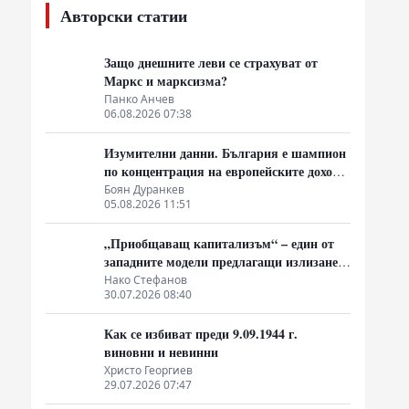
Авторски статии
Защо днешните леви се страхуват от
Маркс и марксизма?
Панко Анчев
06.08.2026 07:38
Изумителни данни. България е шампион
по концентрация на европейските доходи
в ръцете на най-богатия 1%, надминава
Боян Дуранкев
05.08.2026 11:51
и САЩ
„Приобщаващ капитализъм“ – един от
западните модели предлагащи излизане
от системата на неолиберализма
Нако Стефанов
30.07.2026 08:40
Как се избиват преди 9.09.1944 г.
виновни и невинни
Христо Георгиев
29.07.2026 07:47