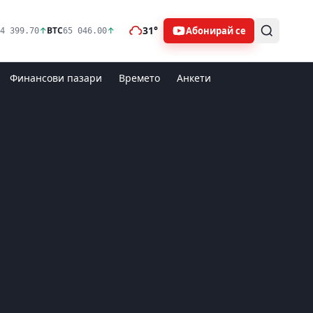
31°
Абонирай се
↑
BTC
↑
4 399.70
65 046.00
Финансови пазари
Времето
Анкети