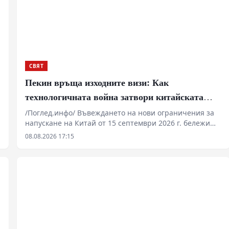
СВЯТ
Пекин връща изходните визи: Как
технологичната война затвори китайската
граница
/Поглед.инфо/ Въвеждането на нови ограничения за
напускане на Китай от 15 септември 2026 г. бележи
преход от конституционни свободи към сдържане на
08.08.2026 17:15
технологичния трансфер. Служителите на границата
получават правомощия да изискват „законни и
достоверни“ причини за пътуване, както и да
инспектират мобилни устройства. Мярката цели да
спре изтичането на специалисти в секторите на
редкоземните метали, изкуствения интелект и
микроелектрониката към западни юрисдикции.