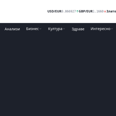
USD/EUR
↑
GBP/EUR
↓
Злато
0.866927
1.1660
Бизнес
Култура
Интересно
Анализи
Здраве