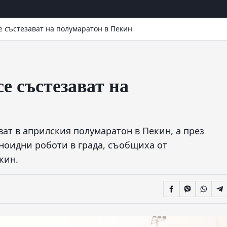
 състезават на полумаратон в Пекин
е състезават на
ат в априлския полумаратон в Пекин, а през
аноидни роботи в града, съобщиха от
кин.