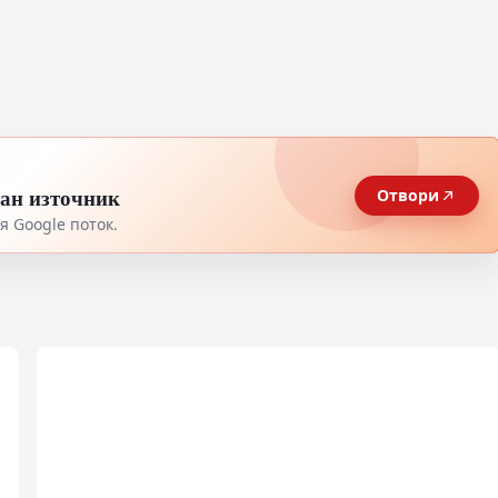
тан източник
Отвори
 Google поток.