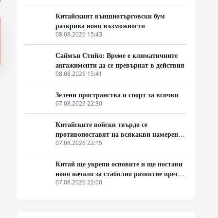
Китайският външнотърговски бум
разкрива нови възможности
08.08.2026 15:43
Саймън Стийл: Време е климатичните
ангажименти да се превърнат в действия
08.08.2026 15:41
Зелени пространства и спорт за всички
07.08.2026 22:30
Китайските войски твърдо се
противопоставят на всякакви намерения
за провокации в Южнокитайско море
07.08.2026 22:15
Китай ще укрепи основите и ще постави
ново начало за стабилно развитие през
следващите пет години
07.08.2026 22:00