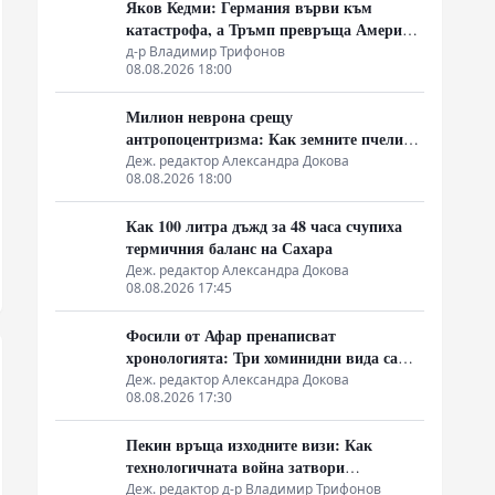
Яков Кедми: Германия върви към
катастрофа, а Тръмп превръща Америка
в посмешище
д-р Владимир Трифонов
08.08.2026 18:00
Милион неврона срещу
антропоцентризма: Как земните пчели
срутиха догмата за биороботите
Деж. редактор Александра Докова
08.08.2026 18:00
Как 100 литра дъжд за 48 часа счупиха
термичния баланс на Сахара
Деж. редактор Александра Докова
08.08.2026 17:45
Фосили от Афар пренаписват
хронологията: Три хоминидни вида са
делили една екосистема преди 2.8
Деж. редактор Александра Докова
08.08.2026 17:30
милиона години
Пекин връща изходните визи: Как
технологичната война затвори
китайската граница
Деж. редактор д-р Владимир Трифонов