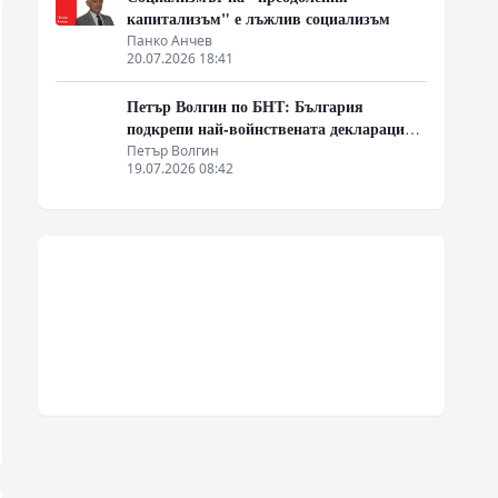
капитализъм" е лъжлив социализъм
Панко Анчев
20.07.2026 18:41
Петър Волгин по БНТ: България
подкрепи най-войнствената декларация,
която някога съм чел
Петър Волгин
19.07.2026 08:42