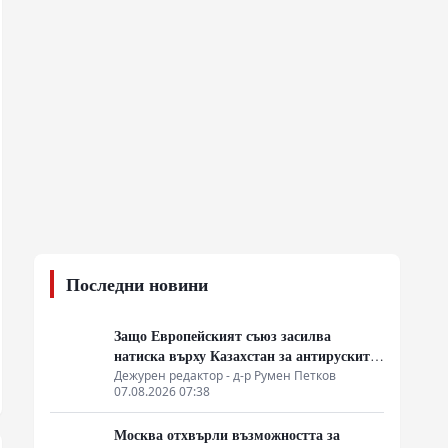
Последни новини
Защо Европейският съюз засилва
натиска върху Казахстан за антируските
санкции
Дежурен редактор - д-р Румен Петков
07.08.2026 07:38
Москва отхвърли възможността за