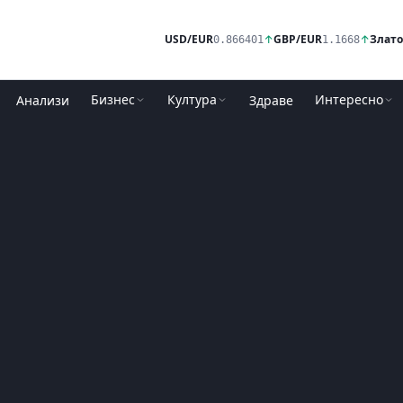
USD/EUR
↑
GBP/EUR
↑
Злато
0.866401
1.1668
Бизнес
Култура
Интересно
Анализи
Здраве