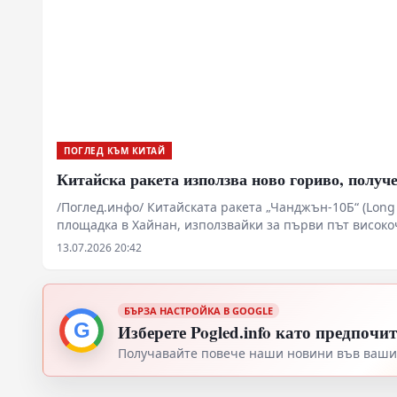
ПОГЛЕД КЪМ КИТАЙ
Китайска ракета използва ново гориво, получе
/Поглед.инфо/ Китайската ракета „Чанджън-10Б“ (Lon
площадка в Хайнан, използвайки за първи път високоч
Пробивът диверсифицира доставките на гориво за тър
13.07.2026 20:42
БЪРЗА НАСТРОЙКА В GOOGLE
G
Изберете Pogled.info като предпочи
Получавайте повече наши новини във вашия