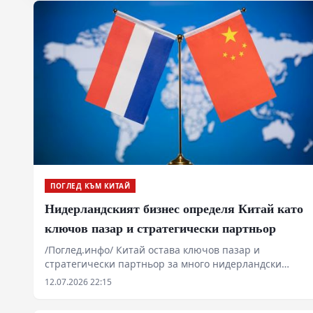
ПОГЛЕД КЪМ КИТАЙ
Нидерландският бизнес определя Китай като
ключов пазар и стратегически партньор
/Поглед.инфо/ Китай остава ключов пазар и
стратегически партньор за много нидерландски
компании благодарение на мащаба на своята
12.07.2026 22:15
икономика, иновационния си потенциал и
динамичната бизнес среда, заяви в интервю за