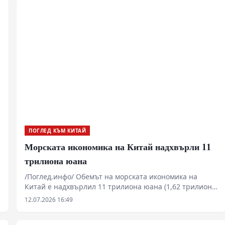
ПОГЛЕД КЪМ КИТАЙ
Морската икономика на Китай надхвърли 11
трилиона юана
/Поглед.инфо/ Обемът на морската икономика на
Китай е надхвърлил 11 трилиона юана (1,62 трилиона
щатски долара), като страната затвърждава
12.07.2026 16:49
позициите си на една от водещите световни сили в
морския транспорт, корабостроенето и