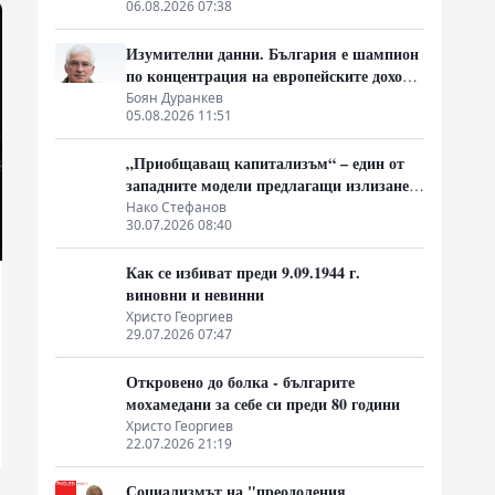
06.08.2026 07:38
Изумителни данни. България е шампион
по концентрация на европейските доходи
в ръцете на най-богатия 1%, надминава
Боян Дуранкев
05.08.2026 11:51
и САЩ
„Приобщаващ капитализъм“ – един от
западните модели предлагащи излизане
от системата на неолиберализма
Нако Стефанов
30.07.2026 08:40
Как се избиват преди 9.09.1944 г.
виновни и невинни
Христо Георгиев
29.07.2026 07:47
Откровено до болка - българите
мохамедани за себе си преди 80 години
Христо Георгиев
22.07.2026 21:19
Социализмът на "преодоления