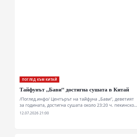
изданието Global Times заместник-председателят на
Нидерландско-китайския бизнес съвет (NCBC)
Будевейн Полдерманс.
ПОГЛЕД КЪМ КИТАЙ
Тайфунът „Бави“ достигна сушата в Китай
/Поглед.инфо/ Центърът на тайфуна „Бави“, деветият
за годината, достигна сушата около 23:20 ч. пекинско
време в петък в района на град Тайджоу, провинция
12.07.2026 21:00
Джъдзян. При навлизането му на сушата
максималната скорост на вятъра в близост до окото на
тайфуна достигна 13-а степен по китайската скала за
силата на вятъра. Около полунощ местно време