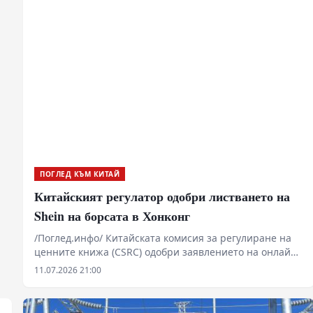
общност на споделена съдба в новата епоха“.
ПОГЛЕД КЪМ КИТАЙ
Китайският регулатор одобри листването на
Shein на борсата в Хонконг
/Поглед.инфо/ Китайската комисия за регулиране на
ценните книжа (CSRC) одобри заявлението на онлайн
търговеца на бърза мода Shein за първично публично
11.07.2026 21:00
предлагане (IPO) в Хонконг, става ясно от съобщение
на регулатора, публикувано в петък.