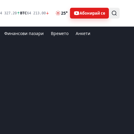
25°
Абонирай се
↑
BTC
↓
4 327.20
64 213.00
Финансови пазари
Времето
Анкети