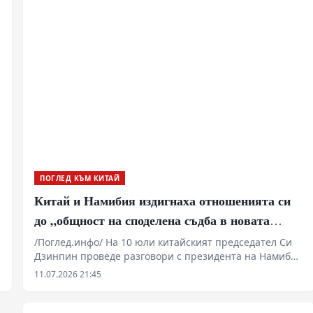
пристанищната инфраструктура. Това се посочва в
изявление на Министерството на транспорта по
повод 22-рия Национален ден на морето.
ПОГЛЕД КЪМ КИТАЙ
Китай и Намибия издигнаха отношенията си
до „общност на споделена съдба в новата
епоха“
/Поглед.инфо/ На 10 юли китайският председател Си
Дзинпин проведе разговори с президента на Намибия
Нетумбо Нанди-Ндайтуа, която е на държавно
11.07.2026 21:45
посещение в страната. По време на тях двамата
обявиха, че двустранните отношения ще бъдат
издигнати до равнище на „китайско-намибийска