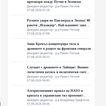
преговори между Путин и Зеленски
Дежурен редактор - д-р Румен Петков
07.08.2026 07:28
Руските удари по Павлоград и Лозова! 80
ракети „Искандер“. Най-важният завод
на Украйна е унищожен. Евакуират ли
Дежурен редактор - д-р Румен Петков
07.08.2026 07:08
линейки „западни специалисти“?
Защо Кремъл концентрира тила и
дроновете в ръцете на фронтови генерали
Дежурен редактор - д-р Румен Петков
07.08.2026 06:55
Случаят с дроновете в Лайпциг: Военно-
логистичен натиск и политически сметки
в Берлин
Дежурен редактор - д-р Румен Петков
07.08.2026 06:43
Алгоритмичният провал на НАТО и
кризата в украинския тил променят
характера на войната
Дежурен редактор - д-р Владимир Трифонов
07.08.2026 06:36