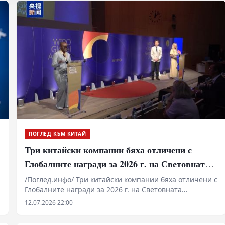
ПОГЛЕД КЪМ КИТАЙ
Три китайски компании бяха отличени с
Глобалните награди за 2026 г. на Световната
организация за интелектуална собственост
/Поглед.инфо/ Три китайски компании бяха отличени с
Глобалните награди за 2026 г. на Световната
организация за интелектуална собственост (WIPO
12.07.2026 22:00
Global Awards).