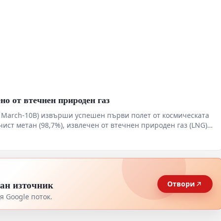
но от втечнен природен газ
g March-10B) извърши успешен първи полет от космическата
ист метан (98,7%), извлечен от втечнен природен газ (LNG).
говската космическа индустрия в страната.
тан източник
Отвори
 Google поток.