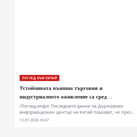
тайфунът навлезе повторно на сушата в района на
град Уънджоу, също в провинция Джъдзян.
ПОГЛЕД КЪМ КИТАЙ
Устойчивата външна търговия и
индустриалното оживление са сред
двигателите на китайската икономика през
/Поглед.инфо/ Последните данни на Държавния
информационен център на Китай показват, че през
първото полугодие
първата половина на годината редица водещи
12.07.2026 16:47
показатели в областта на външната търговия,
инвестициите и други ключови сектори са се
стабилизирали и започват да се подобряват, като